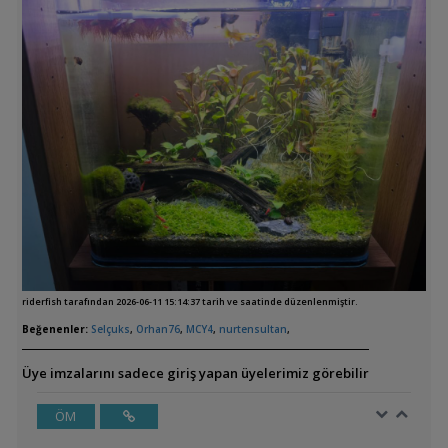
riderfish tarafından 2026-06-11 15:14:37 tarih ve saatinde düzenlenmiştir.
Beğenenler:
Selçuks
,
Orhan76
,
MCY4
,
nurtensultan
,
Üye imzalarını sadece giriş yapan üyelerimiz görebilir
ÖM