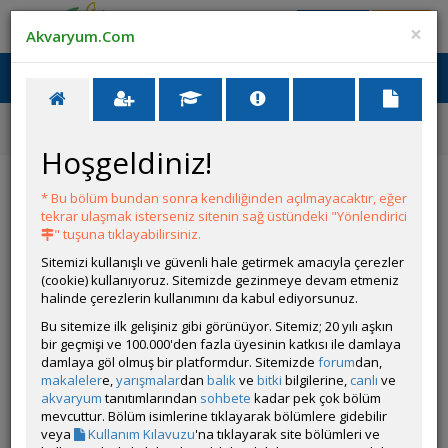
Giriş Yap
Üye Ol
×
Akvaryum.Com
Ana Menü
Toggl
naviga
Forum
Akvaryum Tanıtımı
Yeni Kurulumum 2. Ayını Tamamladı Sizce Nasıl?
Hoşgeldiniz!
Yeni Kurulumum 2. Ayını Tamamladı Sizce
Nasıl?
* Bu bölüm bundan sonra kendiliğinden açılmayacaktır, eğer
tekrar ulaşmak isterseniz sitenin sağ üstündeki "Yönlendirici
" tuşuna tıklayabilirsiniz.
YANIT YAZ
Sitemizi kullanışlı ve güvenli hale getirmek amacıyla çerezler
(cookie) kullanıyoruz. Sitemizde gezinmeye devam etmeniz
halinde çerezlerin kullanımını da kabul ediyorsunuz.
riderfish
Bu sitemize ilk gelişiniz gibi görünüyor. Sitemiz; 20 yılı aşkın
Çevrim Dışı
bir geçmişi ve 100.000'den fazla üyesinin katkısı ile damlaya
damlaya göl olmuş bir platformdur. Sitemizde
forum
dan,
Gönderim Zamanı:
11 Haziran 2026 15:13
makaleler
e,
yarışmalar
dan
balık
ve
bitki
bilgilerine,
canlı
ve
Ölçüler:30*25*30cm
akvaryum
tanıtımlarından
sohbete
kadar pek çok bölüm
Canlı Türleri:LEPİSTES, KARİDES VE SALYONGOZ TÜRLERİ
mevcuttur. Bölüm isimlerine tıklayarak bölümlere gidebilir
Bitki Türleri:Alternanthera Reineckii Lilacina, Hornwort,
veya
Kullanım Kılavuzu
'na tıklayarak site bölümleri ve
Helanthium tenellum, Mini Pellia Moss, Christmass Moss,