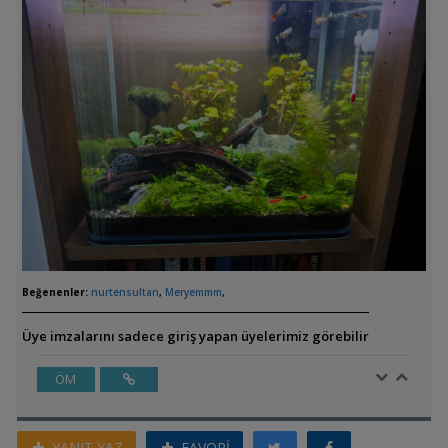
Beğenenler:
nurtensultan
,
Meryemmm
,
Üye imzalarını sadece giriş yapan üyelerimiz görebilir
ÖM
YANIT YAZ
FAVORİ