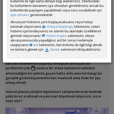
kullanımı ile ilgili daha detaylı bilgi alabilirsiniz. Sitemizdeki
Fissisdens Moss, Red Rooth Floater, Moss ball, Anubias
bu bölümlerin tamamını üye olmadan görebilirsiniz ancak bu
Tankın Yaşı:1
bölümlerde paylaşım yapabilmek veya soru sorabilmek için
Filtrasyon ve Işıklandırma:Sobo Şelale Askı Filtre WP-618H /
üye olmanız
gerekmektedir.
OrionLed C serisi 30cm
Akvaryum hobisine yeni başlayacaksanız veya hobiyi
Tasarım ve Dekorasyon:Olabildiğince.
tanımak istiyorsanız
Hobiye Başlangıç
sekmesini, zaten
hobinin içerisindeyseniz ve sitenin bu alandaki özelliklerini
Merhaba arkadaşlar ilk akvaryum denemem sizce nasıl?
görmek istiyorsanız
Hobici Köşesi
sekmesini, siteye
Şimdiye kadar bazı sorunlar yaşasamda bir şekilde forumdan
akvaryumunuzda yaşadığınız acil bir sorun nedeniyle
destek alarak yoluna koymaya çalıştım, şuan bu halde
ulaştıysanız
Acil
sekmesini, ilan bölümü ile ilgili bilgi almak
yorumlarınızı merakla bekliyorum açıkçası.
ve ilanlara gitmek için
İlanlar
sekmesini tıklayabilirsiniz.
Başlangıçta 2e4d lepistes ile başladım doğumlardan sebep
şuan içerinde yaklaşık 10 yavru ve boylandılar biraz, daha önce
karides eklememde başarsız olmuştum ama şuan bir
porblemim yok
sadece bir erkek lepistesim sebebini
anlamadığım bir şekilde geçen hafta öldü ama herhangi bir
gariplik gözlemleyemedim ben maalesef ama illaki bir şey
olmuş olmalı.
Güncel planım yetişkin lepistesleri sahiplendirerek tanktaki
yükü biraz azaltmak ve yavruları büyütmek istiyorum, sizce
nasıl olur?