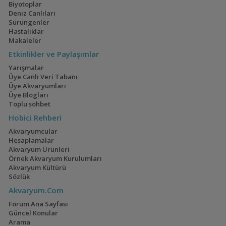
Biyotoplar
Deniz Canlıları
Aulonocara
Sürüngenler
stuartgranti
Hastalıklar
Makaleler
Etkinlikler ve Paylaşımlar
Barbatula Barbatula
Yarışmalar
Üye Canlı Veri Tabanı
Üye Akvaryumları
Üye Blogları
Catalaphyllia
Toplu sohbet
Hobici Rehberi
Akvaryumcular
Hesaplamalar
Akvaryum Ürünleri
Caulastrea
Örnek Akvaryum Kurulumları
Akvaryum Kültürü
Sözlük
Akvaryum.Com
Chromis cyanea (Blue
Forum Ana Sayfası
Chromis)
Güncel Konular
Arama