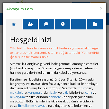
Giriş Yap
Üye Ol
×
Akvaryum.Com
Ana Menü
Toggl
naviga
Ana Sayfa
Tatlı Su Canlıları
-
Hoşgeldiniz!
-
* Bu bölüm bundan sonra kendiliğinden açılmayacaktır, eğer
tekrar ulaşmak isterseniz sitenin sağ üstündeki "Yönlendirici
" tuşuna tıklayabilirsiniz.
Sitemizi kullanışlı ve güvenli hale getirmek amacıyla çerezler
(cookie) kullanıyoruz. Sitemizde gezinmeye devam etmeniz
halinde çerezlerin kullanımını da kabul ediyorsunuz.
Bu sitemize ilk gelişiniz gibi görünüyor. Sitemiz; 20 yılı aşkın
Grubun Diğer Türleri
bir geçmişi ve 100.000'den fazla üyesinin katkısı ile damlaya
damlaya göl olmuş bir platformdur. Sitemizde
forum
dan,
makaleler
e,
yarışmalar
dan
balık
ve
bitki
bilgilerine,
canlı
ve
Liste
akvaryum
tanıtımlarından
sohbete
kadar pek çok bölüm
mevcuttur. Bölüm isimlerine tıklayarak bölümlere gidebilir
veya
Kullanım Kılavuzu
'na tıklayarak site bölümleri ve