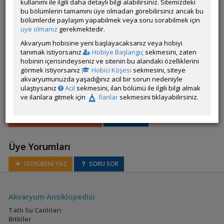
kullanımı ile ilgili daha detaylı bilgi alabilirsiniz. Sitemizdeki
bu bölümlerin tamamını üye olmadan görebilirsiniz ancak bu
-
Acropora
bölümlerde paylaşım yapabilmek veya soru sorabilmek için
BALIK BULUCU
FOTO ARA
üye olmanız
gerekmektedir.
Akvaryum hobisine yeni başlayacaksanız veya hobiyi
tanımak istiyorsanız
Hobiye Başlangıç
sekmesini, zaten
hobinin içerisindeyseniz ve sitenin bu alandaki özelliklerini
görmek istiyorsanız
Hobici Köşesi
sekmesini, siteye
akvaryumunuzda yaşadığınız acil bir sorun nedeniyle
ulaştıysanız
Acil
sekmesini, ilan bölümü ile ilgili bilgi almak
ve ilanlara gitmek için
İlanlar
sekmesini tıklayabilirsiniz.
Alcyonium (Brokoli
Mercanı)
TÜRÜ FAVORİLERİNE EKLE
İLAN VER
Üye Yorumları
TECRÜBENİ YAZ
SORU SOR
Alveopora (Menekşe
Akvaryum Ansiklopedisi
Mercanı)
Tatlı Su Canlıları
Bitkiler