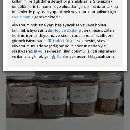
kullanımı ile ilgili daha detaylı bilgi alabilirsiniz. Sitemizdeki
bu bölümlerin tamamını üye olmadan görebilirsiniz ancak bu
bölümlerde paylaşım yapabilmek veya soru sorabilmek için
üye olmanız
gerekmektedir.
Akvaryum hobisine yeni başlayacaksanız veya hobiyi
tanımak istiyorsanız
Hobiye Başlangıç
sekmesini, zaten
hobinin içerisindeyseniz ve sitenin bu alandaki özelliklerini
görmek istiyorsanız
Hobici Köşesi
sekmesini, siteye
akvaryumunuzda yaşadığınız acil bir sorun nedeniyle
ulaştıysanız
Acil
sekmesini, ilan bölümü ile ilgili bilgi almak
ve ilanlara gitmek için
İlanlar
sekmesini tıklayabilirsiniz.