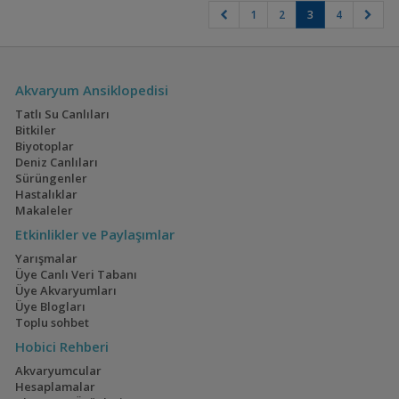
1
2
3
4
Akvaryum Ansiklopedisi
Tatlı Su Canlıları
Bitkiler
Biyotoplar
Deniz Canlıları
Sürüngenler
Hastalıklar
Makaleler
Etkinlikler ve Paylaşımlar
Yarışmalar
Üye Canlı Veri Tabanı
Üye Akvaryumları
Üye Blogları
Toplu sohbet
Hobici Rehberi
Akvaryumcular
Hesaplamalar