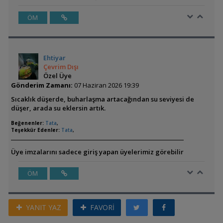
ÖM
Ehtiyar
Çevrim Dışı
Özel Üye
Gönderim Zamanı:
07 Haziran 2026 19:39
Sıcaklık düşerde, buharlaşma artacağından su seviyesi de
düşer, arada su eklersin artık.
Beğenenler:
Tata
,
Teşekkür Edenler:
Tata
,
Üye imzalarını sadece giriş yapan üyelerimiz görebilir
ÖM
YANIT YAZ
FAVORİ