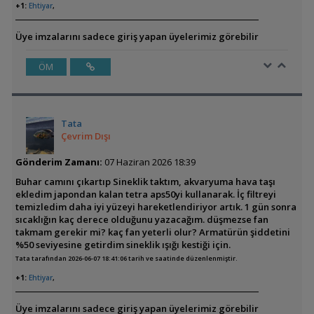
+1:
Ehtiyar
,
Üye imzalarını sadece giriş yapan üyelerimiz görebilir
ÖM
Tata
Çevrim Dışı
Gönderim Zamanı:
07 Haziran 2026 18:39
Buhar camını çıkartıp Sineklik taktım, akvaryuma hava taşı
ekledim japondan kalan tetra aps50yi kullanarak. İç filtreyi
temizledim daha iyi yüzeyi hareketlendiriyor artık. 1 gün sonra
sıcaklığın kaç derece olduğunu yazacağım. düşmezse fan
takmam gerekir mi? kaç fan yeterli olur? Armatürün şiddetini
%50 seviyesine getirdim sineklik ışığı kestiği için.
Tata tarafından 2026-06-07 18:41:06 tarih ve saatinde düzenlenmiştir.
+1:
Ehtiyar
,
Üye imzalarını sadece giriş yapan üyelerimiz görebilir