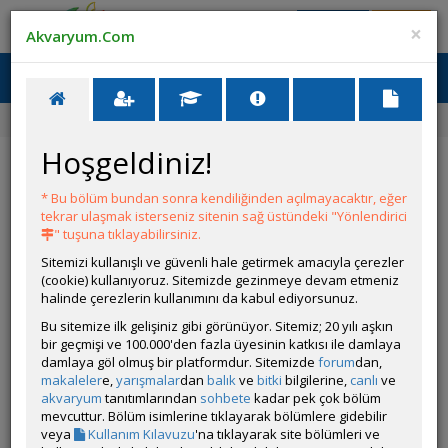
Giriş Yap
Üye Ol
×
Akvaryum.Com
Ana Menü
Toggl
naviga
Forum
Akvaryum Tanıtımı
160x60x60 Akvaryumum
Hoşgeldiniz!
160x60x60 Akvaryumum
* Bu bölüm bundan sonra kendiliğinden açılmayacaktır, eğer
Git
YANIT YAZ
tekrar ulaşmak isterseniz sitenin sağ üstündeki "Yönlendirici
" tuşuna tıklayabilirsiniz.
Sitemizi kullanışlı ve güvenli hale getirmek amacıyla çerezler
Tata
(cookie) kullanıyoruz. Sitemizde gezinmeye devam etmeniz
Çevrim Dışı
halinde çerezlerin kullanımını da kabul ediyorsunuz.
Gönderim Zamanı:
Bu sitemize ilk gelişiniz gibi görünüyor. Sitemiz; 20 yılı aşkın
09 Mayıs 2026 16:33
bir geçmişi ve 100.000'den fazla üyesinin katkısı ile damlaya
damlaya göl olmuş bir platformdur. Sitemizde
forum
dan,
makaleler
e,
yarışmalar
dan
balık
ve
bitki
bilgilerine,
canlı
ve
akvaryum
tanıtımlarından
sohbete
kadar pek çok bölüm
mevcuttur. Bölüm isimlerine tıklayarak bölümlere gidebilir
veya
Kullanım Kılavuzu
'na tıklayarak site bölümleri ve