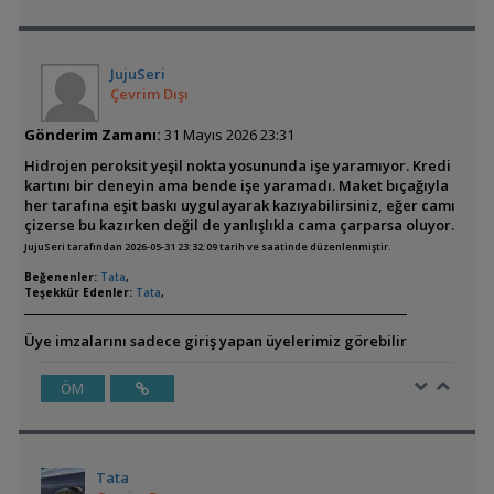
JujuSeri
Çevrim Dışı
Gönderim Zamanı:
31 Mayıs 2026 23:31
Hidrojen peroksit yeşil nokta yosununda işe yaramıyor. Kredi
kartını bir deneyin ama bende işe yaramadı. Maket bıçağıyla
her tarafına eşit baskı uygulayarak kazıyabilirsiniz, eğer camı
çizerse bu kazırken değil de yanlışlıkla cama çarparsa oluyor.
JujuSeri tarafından 2026-05-31 23:32:09 tarih ve saatinde düzenlenmiştir.
Beğenenler:
Tata
,
Teşekkür Edenler:
Tata
,
Üye imzalarını sadece giriş yapan üyelerimiz görebilir
ÖM
Tata