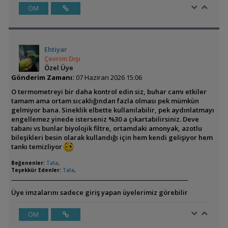
ÖM
Ehtiyar
Çevrim Dışı
Özel Üye
Gönderim Zamanı:
07 Haziran 2026 15:06
O termometreyi bir daha kontrol edin siz, buhar camı etkiler
tamam ama ortam sıcaklığından fazla olması pek mümkün
gelmiyor bana. Sineklik elbette kullanılabilir, pek aydınlatmayı
engellemez yinede isterseniz %30 a çıkartabilirsiniz. Deve
tabanı vs bunlar biyolojik filtre, ortamdaki amonyak, azotlu
bileşikleri besin olarak kullandığı için hem kendi gelişiyor hem
tankı temizliyor
Beğenenler:
Tata
,
Teşekkür Edenler:
Tata
,
Üye imzalarını sadece giriş yapan üyelerimiz görebilir
ÖM