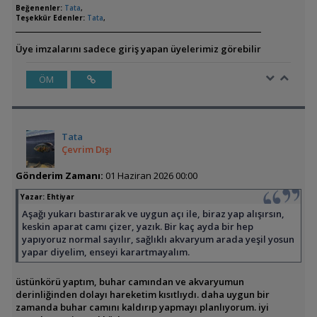
Beğenenler:
Tata
,
Teşekkür Edenler:
Tata
,
Üye imzalarını sadece giriş yapan üyelerimiz görebilir
ÖM
Tata
Çevrim Dışı
Gönderim Zamanı:
01 Haziran 2026 00:00
Yazar:
Ehtiyar
Aşağı yukarı bastırarak ve uygun açı ile, biraz yap alışırsın,
keskin aparat camı çizer, yazık. Bir kaç ayda bir hep
yapıyoruz normal sayılır, sağlıklı akvaryum arada yeşil yosun
yapar diyelim, enseyi karartmayalım.
üstünkörü yaptım, buhar camından ve akvaryumun
derinliğinden dolayı hareketim kısıtlıydı. daha uygun bir
zamanda buhar camını kaldırıp yapmayı planlıyorum. iyi