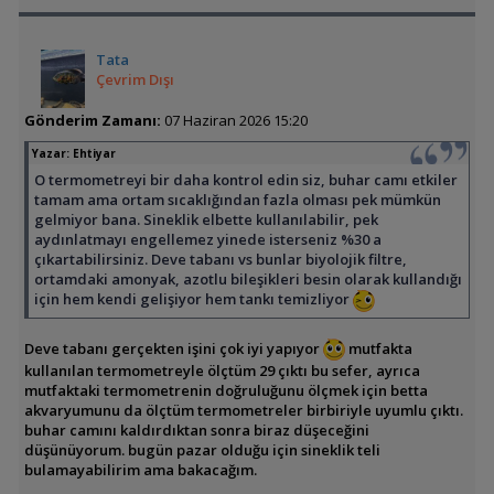
Tata
Çevrim Dışı
Gönderim Zamanı:
07 Haziran 2026 15:20
Yazar:
Ehtiyar
O termometreyi bir daha kontrol edin siz, buhar camı etkiler
tamam ama ortam sıcaklığından fazla olması pek mümkün
gelmiyor bana. Sineklik elbette kullanılabilir, pek
aydınlatmayı engellemez yinede isterseniz %30 a
çıkartabilirsiniz. Deve tabanı vs bunlar biyolojik filtre,
ortamdaki amonyak, azotlu bileşikleri besin olarak kullandığı
için hem kendi gelişiyor hem tankı temizliyor
Deve tabanı gerçekten işini çok iyi yapıyor
mutfakta
kullanılan termometreyle ölçtüm 29 çıktı bu sefer, ayrıca
mutfaktaki termometrenin doğruluğunu ölçmek için betta
akvaryumunu da ölçtüm termometreler birbiriyle uyumlu çıktı.
buhar camını kaldırdıktan sonra biraz düşeceğini
düşünüyorum. bugün pazar olduğu için sineklik teli
bulamayabilirim ama bakacağım.