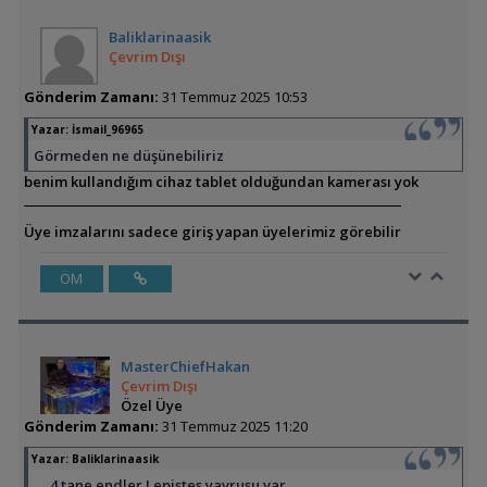
Baliklarinaasik
Çevrim Dışı
Gönderim Zamanı:
31 Temmuz 2025 10:53
Yazar:
İsmail_96965
Görmeden ne düşünebiliriz
benim kullandığım cihaz tablet olduğundan kamerası yok
Üye imzalarını sadece giriş yapan üyelerimiz görebilir
ÖM
MasterChiefHakan
Çevrim Dışı
Özel Üye
Gönderim Zamanı:
31 Temmuz 2025 11:20
Yazar:
Baliklarinaasik
.....4 tane endler Lepistes yavrusu var