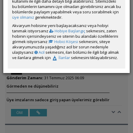
kullanımı ile ilgili daha detaylı bilgi alabilirsiniz. Sitemizdeki
düşünüyorsunuz
bu bölümlerin tamamını üye olmadan görebilirsiniz ancak bu
bölümlerde paylaşım yapabilmek veya soru sorabilmek için
üye olmanız
gerekmektedir.
Üye imzalarını sadece giriş yapan üyelerimiz görebilir
Akvaryum hobisine yeni başlayacaksanız veya hobiyi
tanımak istiyorsanız
Hobiye Başlangıç
sekmesini, zaten
hobinin içerisindeyseniz ve sitenin bu alandaki özelliklerini
ÖM
görmek istiyorsanız
Hobici Köşesi
sekmesini, siteye
akvaryumunuzda yaşadığınız acil bir sorun nedeniyle
ulaştıysanız
Acil
sekmesini, ilan bölümü ile ilgili bilgi almak
ve ilanlara gitmek için
İlanlar
sekmesini tıklayabilirsiniz.
İsmail_0631
Çevrim Dışı
Gönderim Zamanı:
31 Temmuz 2025 06:09
Görmeden ne düşünebiliriz
Üye imzalarını sadece giriş yapan üyelerimiz görebilir
ÖM