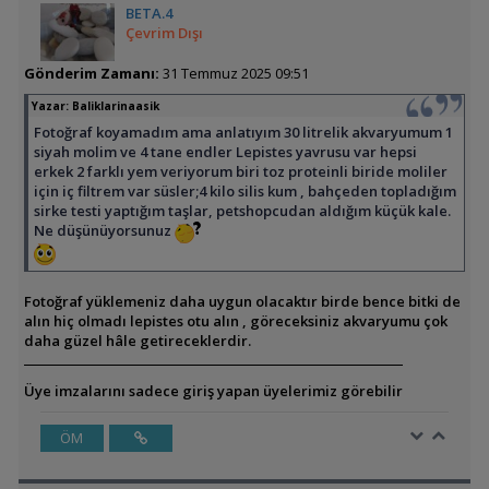
BETA.4
Çevrim Dışı
Gönderim Zamanı:
31 Temmuz 2025 09:51
Yazar:
Baliklarinaasik
Fotoğraf koyamadım ama anlatıyım 30 litrelik akvaryumum 1
siyah molim ve 4 tane endler Lepistes yavrusu var hepsi
erkek 2 farklı yem veriyorum biri toz proteinli biride moliler
için iç filtrem var süsler;4 kilo silis kum , bahçeden topladığım
sirke testi yaptığım taşlar, petshopcudan aldığım küçük kale.
Ne düşünüyorsunuz
Fotoğraf yüklemeniz daha uygun olacaktır birde bence bitki de
alın hiç olmadı lepistes otu alın , göreceksiniz akvaryumu çok
daha güzel hâle getireceklerdir.
Üye imzalarını sadece giriş yapan üyelerimiz görebilir
ÖM