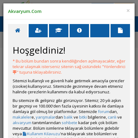
Giriş Yap
Üye Ol
×
Akvaryum.Com
Ana Menü
Toggl
naviga
Forum
Akvaryum ve Tür Tavsiyesi
30 Litrelik Canlı Doğurgan Akvaryumu
Hoşgeldiniz!
30 Litrelik Canlı Doğurgan Akvaryumu
* Bu bölüm bundan sonra kendiliğinden açılmayacaktır, eğer
tekrar ulaşmak isterseniz sitenin sağ üstündeki "Yönlendirici
YANIT YAZ
" tuşuna tıklayabilirsiniz.
Sitemizi kullanışlı ve güvenli hale getirmek amacıyla çerezler
(cookie) kullanıyoruz. Sitemizde gezinmeye devam etmeniz
Baliklarinaasik
halinde çerezlerin kullanımını da kabul ediyorsunuz.
Çevrim Dışı
Bu sitemize ilk gelişiniz gibi görünüyor. Sitemiz; 20 yılı aşkın
Gönderim Zamanı:
bir geçmişi ve 100.000'den fazla üyesinin katkısı ile damlaya
30 Temmuz 2025 23:00
damlaya göl olmuş bir platformdur. Sitemizde
forum
dan,
Fotoğraf koyamadım ama anlatıyım 30 litrelik akvaryumum 1
makaleler
e,
yarışmalar
dan
balık
ve
bitki
bilgilerine,
canlı
ve
siyah molim ve 4 tane endler Lepistes yavrusu var hepsi erkek 2
akvaryum
tanıtımlarından
sohbete
kadar pek çok bölüm
farklı yem veriyorum biri toz proteinli biride moliler için iç
mevcuttur. Bölüm isimlerine tıklayarak bölümlere gidebilir
filtrem var süsler;4 kilo silis kum , bahçeden topladığım sirke
veya
Kullanım Kılavuzu
'na tıklayarak site bölümleri ve
testi yaptığım taşlar, petshopcudan aldığım küçük kale. Ne