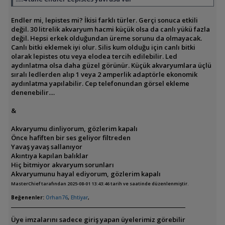
Endler mi, lepistes mi? İkisi farklı türler. Gerçi sonuca etkili
değil. 30 litrelik akvaryum hacmi küçük olsa da canlı yükü fazla
değil. Hepsi erkek olduğundan üreme sorunu da olmayacak.
Canlı bitki eklemek iyi olur. Silis kum olduğu için canlı bitki
olarak lepistes otu veya elodea tercih edilebilir. Led
aydınlatma olsa daha güzel görünür. Küçük akvaryumlara üçlü
sıralı ledlerden alıp 1 veya 2 amperlik adaptörle ekonomik
aydınlatma yapılabilir. Cep telefonundan görsel ekleme
denenebilir....
&
Akvaryumu dinliyorum, gözlerim kapalı
Önce hafiften bir ses geliyor filtreden
Yavaş yavaş sallanıyor
Akıntıya kapılan balıklar
Hiç bitmiyor akvaryum sorunları
Akvaryumunu hayal ediyorum, gözlerim kapalı
MasterChief tarafından 2025-08-01 13:43:46 tarih ve saatinde düzenlenmiştir.
Beğenenler:
Orhan76
,
Ehtiyar
,
Üye imzalarını sadece giriş yapan üyelerimiz görebilir