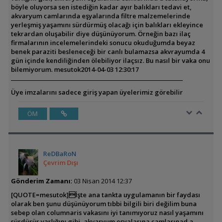
böyle oluyorsa sen istediğin kadar ayır balıkları tedavi et,
akvaryum camlarında eşyalarında filtre malzemelerinde
yerleşmiş yaşamını sürdürmüş olacağı için balıkları ekleyince
tekrardan oluşabilir diye düşünüyorum. Örneğin bazı ilaç
firmalarının incelemelerindeki sonucu okuduğumda beyaz
benek paraziti besleneceği bir canlı bulamazsa akvrayumda 4
gün içinde kendiliğinden ölebiliyor ilaçsız. Bu nasıl bir vaka onu
bilemiyorum.
mesutok
2014-04-03 12:30:17
Üye imzalarını sadece giriş yapan üyelerimiz görebilir
ÖM
ReDBaRoN
Çevrim Dışı
Gönderim Zamanı:
03 Nisan 2014 12:37
[QUOTE=mesutok]İşte ana tankta uygulamanın bir faydası
olarak ben şunu düşünüyorum tıbbi bilgili biri değilim buna
sebep olan columnaris vakasını iyi tanımıyoruz nasıl yaşamını
sürdürür varlığını gibi, akvaryum eşyalarına camlarınad a