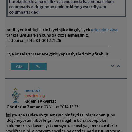
hareketlerde anormallik ve sonucunda kacinilmaz ölüm
columnaris oldugundan eminim kime gosterdiysem
columnaris dedi
Antibiyotik olduğu için biyolojik döngüyü yok
edecektir.Ana
tankta uygularken bunuda göze almalısınız.
redbaron_
2014-04-03 12:25:26
Üye imzalarını sadece giriş yapan üyelerimiz görebilir
ÖM
mesutok
Çevrim Dışı
Kıdemli Akvarist
Gönderim Zamanı:
03 Nisan 2014 12:26
İşte ana tankta uygulamanın bir faydası olarak ben şunu
düşünüyorum tıbbi bilgili biri değilim buna sebep olan
columnaris vakasını iyi tanımıyoruz nasıl yaşamını sürdürür
varlığını gibi, akvaryum eşyalarına camlarınad a tutunuyormu,