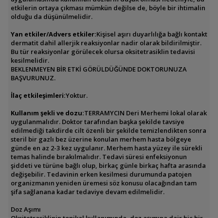
etkilerin ortaya çıkması mümkün değilse de, böyle bir ihtimalin
olduğu da düşünülmelidir.
Yan etkiler/Advers etkiler:
Kişisel aşırı duyarlılığa bağlı kontakt
dermatit dahil allerjik reaksiyonlar nadir olarak bildirilmiştir.
Bu tür reaksiyonlar görülecek olursa oksitetrasiklin tedavisi
kesilmelidir.
BEKLENMEYEN BİR ETKİ GÖRÜLDÜĞÜNDE DOKTORUNUZA
BAŞVURUNUZ.
İlaç etkileşimleri:
Yoktur.
Kullanım şekli ve dozu:
TERRAMYCIN Deri Merhemi lokal olarak
uygulanmalıdır. Doktor tarafından başka şekilde tavsiye
edilmediği takdirde cilt özenli bir şekilde temizlendikten sonra
steril bir gazlı bez üzerine konulan merhem hasta bölgeye
günde en az 2-3 kez uygulanır. Merhem hasta yüzey ile sürekli
temas halinde bırakılmalıdır. Tedavi süresi enfeksiyonun
şiddeti ve türüne bağlı olup, birkaç günle birkaç hafta arasında
değişebilir. Tedavinin erken kesilmesi durumunda patojen
organizmanın yeniden üremesi söz konusu olacağından tam
şifa sağlanana kadar tedaviye devam edilmelidir.
Doz Aşımı
Oksitetrasiklinin topikal kullanımında, doz aşımına dair hiç bir