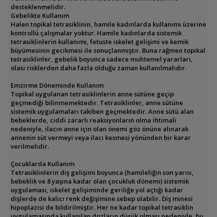
desteklenmelidir.
Gebelikte Kullanım
Halen topikal tetrasiklinin, hamile kadınlarda kullanımı üzerine
kontrollü çalışmalar yoktur. Hamile kadınlarda sistemik
tetrasiklinlerin kullanımı, fetuste iskelet gelişimi ve kemik
büyümesinin gecikmesi ile sonuçlanmıştır. Buna rağmen topikal
tetrasiklinler, gebelik boyunca sadece muhtemel yararları,
olası risklerden daha fazla olduğu zaman kullanılmalıdır.
Emzirme Döneminde Kullanım
Topikal uygulanan tetrasiklinlerin anne sütüne geçip
geçmediği bilinmemektedir. Tetrasiklinler, anne sütüne
sistemik uygulamaları takiben geçmektedir. Anne sütü alan
bebeklerde, ciddi zararlı reaksiyonların olma ihtimali
nedeniyle, ilacın anne için olan önemi göz önüne alınarak
annenin süt vermeyi veya ilacı kesmesi yönünden bir karar
verilmelidir.
Çocuklarda Kullanım
Tetrasiklinlerin diş gelişimi boyunca (hamileliğin son yarısı,
bebeklik ve 8 yaşına kadar olan çocukluk dönemi) sistemik
uygulaması, iskelet gelişiminde geriliğe yol açtığı kadar
dişlerde de kalıcı renk değişimine sebep olabilir. Diş minesi
hipoplazisi de bildirilmiştir. Her ne kadar topikal tetrasiklin
uygulamasında kullanılan dozların düşük olması nedeniyle, bu