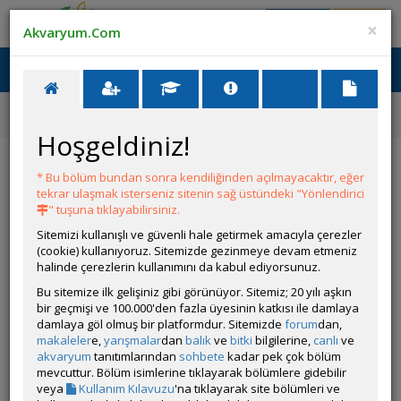
Giriş Yap
Üye Ol
×
Akvaryum.Com
Ana Menü
Toggl
naviga
Forum
Hastalıklar ve İlaçlar
Akvaryum Serüveninin Sonu Lanet Olası Columnaris
Hoşgeldiniz!
Akvaryum Serüveninin Sonu Lanet Olası
Columnaris
* Bu bölüm bundan sonra kendiliğinden açılmayacaktır, eğer
tekrar ulaşmak isterseniz sitenin sağ üstündeki "Yönlendirici
" tuşuna tıklayabilirsiniz.
Git
YANIT YAZ
Sitemizi kullanışlı ve güvenli hale getirmek amacıyla çerezler
(cookie) kullanıyoruz. Sitemizde gezinmeye devam etmeniz
halinde çerezlerin kullanımını da kabul ediyorsunuz.
Fakirr1212
Bu sitemize ilk gelişiniz gibi görünüyor. Sitemiz; 20 yılı aşkın
Çevrim Dışı
bir geçmişi ve 100.000'den fazla üyesinin katkısı ile damlaya
damlaya göl olmuş bir platformdur. Sitemizde
forum
dan,
Gönderim Zamanı:
02 Nisan 2014 20:57
makaleler
e,
yarışmalar
dan
balık
ve
bitki
bilgilerine,
canlı
ve
Bundan 4 yıl önce bir hevesle akvaryum kurmuştum içinde
akvaryum
tanıtımlarından
sohbete
kadar pek çok bölüm
yavrulu büyüklü lepisteslerim vardı fakat bu allahın belası
mevcuttur. Bölüm isimlerine tıklayarak bölümlere gidebilir
columnaris hastalığı bulaşmıştı balıklarım tek tek öldü ne
veya
Kullanım Kılavuzu
'na tıklayarak site bölümleri ve
yaptıysam olmadı ana tankstaki bu hastalığı bir türlü