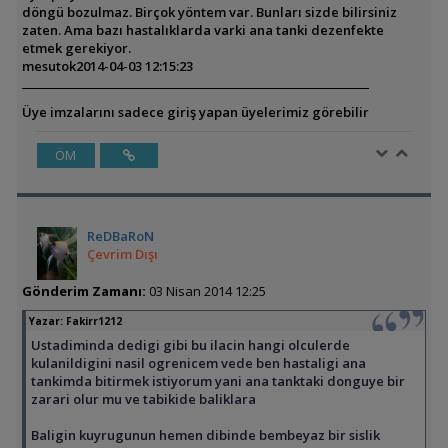
döngü bozulmaz. Birçok yöntem var. Bunları sizde bilirsiniz
zaten. Ama bazı hastalıklarda varki ana tanki dezenfekte
etmek gerekiyor.
mesutok
2014-04-03 12:15:23
Üye imzalarını sadece giriş yapan üyelerimiz görebilir
ÖM
ReDBaRoN
Çevrim Dışı
Gönderim Zamanı:
03 Nisan 2014 12:25
Yazar:
Fakirr1212
Ustadiminda dedigi gibi bu ilacin hangi olculerde
kulanildigini nasil ogrenicem vede ben hastaligi ana
tankimda bitirmek istiyorum yani ana tanktaki donguye bir
zarari olur mu ve tabikide baliklara
Baligin kuyrugunun hemen dibinde bembeyaz bir sislik