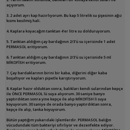
açıyorum.
3. 2 adet ayrı kap hazırlıyorum. Bu kap 5 litrelik su şişesinin ağız
kısmı kesilmiş hali.
4. Kaplara koyacağım tanktan 4'er litre su dolduruyorum.
5. Tanktan aldığım çay bardağının 2/3'ü su içerisinde 1 adet
PERMASOL eritiyorum.
6. Tanktan aldığım çay bardağının 2/3'ü su içerisnide 5 ml
MİKOFİSH eritiyorum.
7. Çay bardaklarının birini bir kaba, diğerini diğer kaba
boşaltıyor ve kapları pipetle karıştırıyorum.
8. Kaplar hazır olduktan sonra, balıkları kendi sularından kepçe
ile ÖNCE PERMASOL lü suya alıyorum. 30 saniye banyo
yaptırdıktan sonra yine kepçe ile alıp MİKOFİSH li suya
koyuyorum. 30 saniye de orada banyo yaptırdıktan sonra,
kepçe ile alıp, tanka koyuyorum.
Bütün yaptığım yukarıdaki işlemlerdir. PERMASOL balığın
vücudundaki tüm bakteriyi sıfırlıyor ve dezenfekte ediyor.