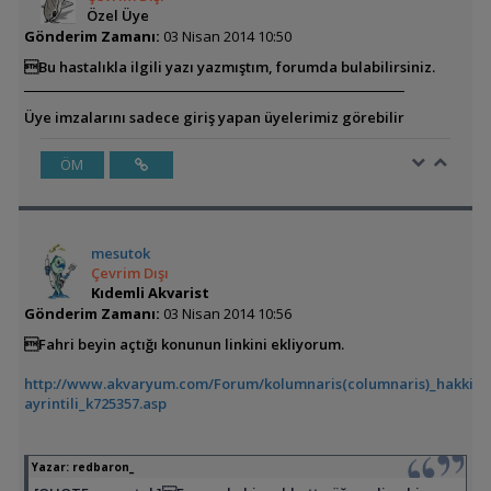
Özel Üye
Gönderim Zamanı:
03 Nisan 2014 10:50
Bu hastalıkla ilgili yazı yazmıştım, forumda bulabilirsiniz.
Üye imzalarını sadece giriş yapan üyelerimiz görebilir
ÖM
mesutok
Çevrim Dışı
Kıdemli Akvarist
Gönderim Zamanı:
03 Nisan 2014 10:56
Fahri beyin açtığı konunun linkini ekliyorum.
http://www.akvaryum.com/Forum/kolumnaris(columnaris)_hakkind
ayrintili_k725357.asp
Yazar:
redbaron_