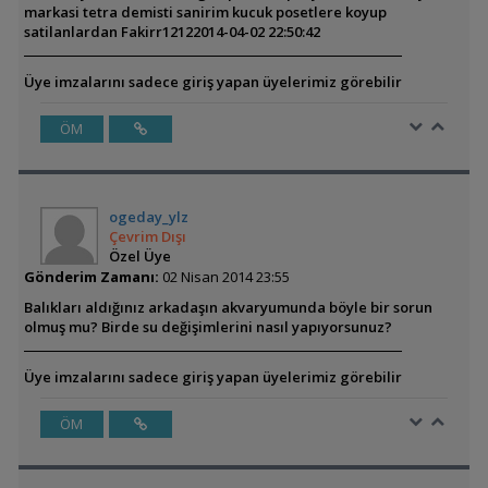
markasi tetra demisti sanirim kucuk posetlere koyup
satilanlardan
Fakirr1212
2014-04-02 22:50:42
Üye imzalarını sadece giriş yapan üyelerimiz görebilir
ÖM
ogeday_ylz
Çevrim Dışı
Özel Üye
Gönderim Zamanı:
02 Nisan 2014 23:55
Balıkları aldığınız arkadaşın akvaryumunda böyle bir sorun
olmuş mu? Birde su değişimlerini nasıl yapıyorsunuz?
Üye imzalarını sadece giriş yapan üyelerimiz görebilir
ÖM