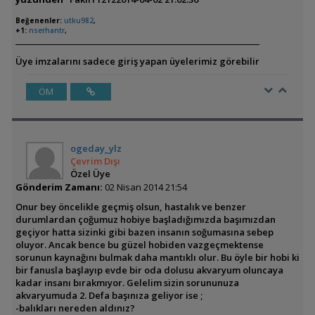
Beğenenler:
utku982
,
+1:
nserhantr
,
Üye imzalarını sadece giriş yapan üyelerimiz görebilir
ÖM
ogeday_ylz
Çevrim Dışı
Özel Üye
Gönderim Zamanı:
02 Nisan 2014 21:54
Onur bey öncelikle geçmiş olsun, hastalık ve benzer
durumlardan çoğumuz hobiye başladığımızda başımızdan
geçiyor hatta sizinki gibi bazen insanın soğumasına sebep
oluyor. Ancak bence bu güzel hobiden vazgeçmektense
sorunun kaynağını bulmak daha mantıklı olur. Bu öyle bir hobi ki
bir fanusla başlayıp evde bir oda dolusu akvaryum oluncaya
kadar insanı bırakmıyor. Gelelim sizin sorununuza
akvaryumuda 2. Defa başınıza geliyor ise ;
-balıkları nereden aldınız?