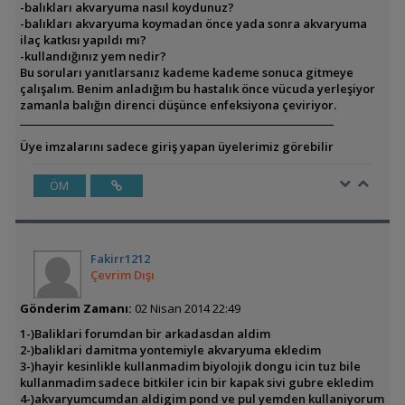
-balıkları akvaryuma nasıl koydunuz?
-balıkları akvaryuma koymadan önce yada sonra akvaryuma
ilaç katkısı yapıldı mı?
-kullandığınız yem nedir?
Bu soruları yanıtlarsanız kademe kademe sonuca gitmeye
çalışalım. Benim anladığım bu hastalık önce vücuda yerleşiyor
zamanla balığın direnci düşünce enfeksiyona çeviriyor.
Üye imzalarını sadece giriş yapan üyelerimiz görebilir
ÖM
Fakirr1212
Çevrim Dışı
Gönderim Zamanı:
02 Nisan 2014 22:49
1-)Baliklari forumdan bir arkadasdan aldim
2-)baliklari damitma yontemiyle akvaryuma ekledim
3-)hayir kesinlikle kullanmadim biyolojik dongu icin tuz bile
kullanmadim sadece bitkiler icin bir kapak sivi gubre ekledim
4-)akvaryumcumdan aldigim pond ve pul yemden kullaniyorum