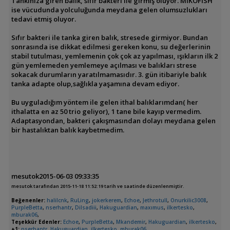
Tankınıza giren balık, sıfır bakteri ile girmiş oluyor. MİKOFİSH
ise vücudunda yolculuğunda meydana gelen olumsuzlukları
tedavi etmiş oluyor.
Sıfır bakteri ile tanka giren balık, stresede girmiyor. Bundan
sonrasında ise dikkat edilmesi gereken konu, su değerlerinin
stabil tutulması, yemlemenin çok çok az yapılması, ışıkların ilk 2
gün yemlemeden yemlemeye açılması ve balıkları strese
sokacak durumların yaratılmamasıdır. 3. gün itibariyle balık
tanka adapte olup,sağlıkla yaşamına devam ediyor.
Bu uyguladığım yöntem ile gelen ithal balıklarımdan( her
ithalatta en az 50 trio geliyor), 1 tane bile kayıp vermedim.
Adaptasyondan, bakteri çakışmasından dolayı meydana gelen
bir hastalıktan balık kaybetmedim.
mesutok2015-06-03 09:33:35
mesutok tarafından 2015-11-18 11:52:19 tarih ve saatinde düzenlenmiştir.
Beğenenler:
halilcnk
,
RuLing
,
jokerkerem
,
Echoe
,
Jethrotull
,
Onurkilic3008
,
PurpleBetta
,
nserhantr
,
Dilsadiii
,
Hakuguardian
,
maxımus
,
ilkertesko
,
mburak06
,
Teşekkür Edenler:
Echoe
,
PurpleBetta
,
Mkandemir
,
Hakuguardian
,
ilkertesko
,
+1:
nserhantr
,
Hakuguardian
,
ilkertesko
,
mburak06
,