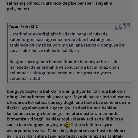
salmamış ölümcül durumda değilse beraber izleyelim
gelişmeleri.
Yazar:
Fakirr1212
Ustadiminda dedigi gibi bu ilacin hangi olculerde
kulanildigini nasil ogrenicem vede ben hastaligi ana
tankimda bitirmek istiyorum yani ana tanktaki donguye bir
zarari olur mu ve tabikide baliklara
Baligin kuyrugunun hemen dibinde bembeyaz bir sislik
hareketlerde anormallik ve sonucunda kacinilmaz ölüm
columnaris oldugundan eminim kime gosterdiysem
columnaris dedi
Döngüyü boşverin balıklar elden gidiyor kurtarında balıkları
döngü kolay hemen oluşuyor geri faydalı bakterilerin oluşması
o kadarda korkulacak birşey değil, ana tanka ben senelerde ne
ilaçlar uygulamışımdır geçmişte. Tedavi bitince balıklar
kurtulunca döngü hemen gerine oturmuştur tamamande
bitmemiştir döngü, balıklar toplu olarak ard arda öldükten
sonra ben döngüyü neyleyim
Yeterki bitkileri ayırın
akvaryumdan varsa. Tabiki birçok yöntem var hasta balıkları
ayırıp ayrı karantina tankında tedavi edersiniz ana tanktaki