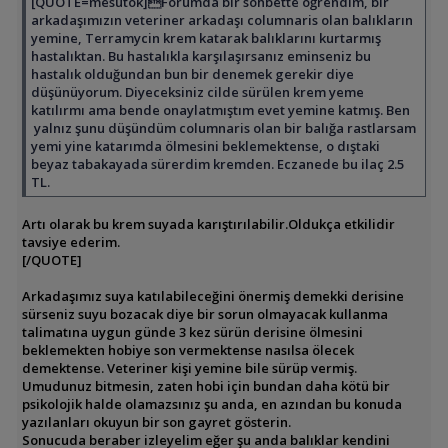
[QUOTE=mesutok]Forumda bir sohbette öğrendim, bir
arkadaşımızın veteriner arkadaşı columnaris olan balıkların
yemine, Terramycin krem katarak balıklarını kurtarmış
hastalıktan. Bu hastalıkla karşılaşırsanız eminseniz bu
hastalık olduğundan bun bir denemek gerekir diye
düşünüyorum. Diyeceksiniz cilde sürülen krem yeme
katılırmı ama bende onaylatmıştım evet yemine katmış. Ben
yalnız şunu düşündüm columnaris olan bir balığa rastlarsam
yemi yine katarımda ölmesini beklemektense, o dıştaki
beyaz tabakayada sürerdim kremden. Eczanede bu ilaç 2.5
TL.
Artı olarak bu krem suyada karıştırılabilir.Oldukça etkilidir
tavsiye ederim.
[/QUOTE]
Arkadaşımız suya katılabileceğini önermiş demekki derisine
sürseniz suyu bozacak diye bir sorun olmayacak kullanma
talimatına uygun günde 3 kez sürün derisine ölmesini
beklemekten hobiye son vermektense nasılsa ölecek
demektense. Veteriner kişi yemine bile sürüp vermiş.
Umudunuz bitmesin, zaten hobi için bundan daha kötü bir
psikolojik halde olamazsınız şu anda, en azından bu konuda
yazılanları okuyun bir son gayret gösterin.
Sonucuda beraber izleyelim eğer şu anda balıklar kendini