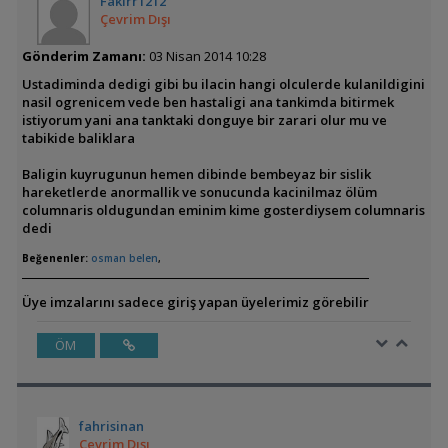
Fakirr1212
Çevrim Dışı
Gönderim Zamanı:
03 Nisan 2014 10:28
Ustadiminda dedigi gibi bu ilacin hangi olculerde kulanildigini
nasil ogrenicem vede ben hastaligi ana tankimda bitirmek
istiyorum yani ana tanktaki donguye bir zarari olur mu ve
tabikide baliklara
Baligin kuyrugunun hemen dibinde bembeyaz bir sislik
hareketlerde anormallik ve sonucunda kacinilmaz ölüm
columnaris oldugundan eminim kime gosterdiysem columnaris
dedi
Beğenenler:
osman belen
,
Üye imzalarını sadece giriş yapan üyelerimiz görebilir
ÖM
fahrisinan
Çevrim Dışı