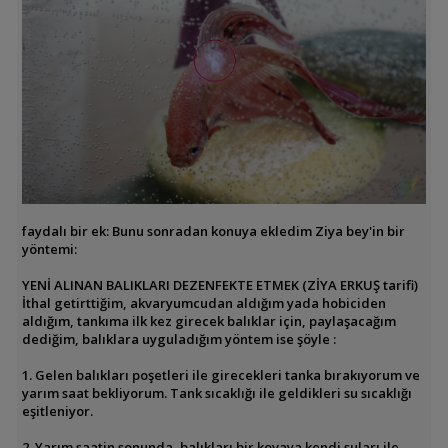
faydalı bir ek: Bunu sonradan konuya ekledim Ziya bey'in bir
yöntemi:
YENİ ALINAN BALIKLARI DEZENFEKTE ETMEK (ZİYA ERKUŞ tarifi)
İthal getirttiğim, akvaryumcudan aldığım yada hobiciden
aldığım, tankıma ilk kez girecek balıklar için, paylaşacağım
dediğim, balıklara uyguladığım yöntem ise şöyle :
1. Gelen balıkları poşetleri ile girecekleri tanka bırakıyorum ve
yarım saat bekliyorum. Tank sıcaklığı ile geldikleri su sıcaklığı
eşitleniyor.
2. Yarım saatin sonunda, balıkları bir kovaya kendi suları ile