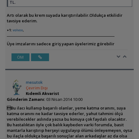
TL.
Artı olarak bu krem suyada karıştırılabilir.Oldukça etkilidir
tavsiye ederim.
+1:
volvox
,
Üye imzalarını sadece giriş yapan üyelerimiz görebilir
ÖM
mesutok
Çevrim Dışı
Kıdemli Akvarist
Gönderim Zamanı:
03 Nisan 2014 10:00
Bu ilacı kullanıp başarılı olanlar, yeme katma oranını, suya
katma oranını ne kadar tavsiye ederler, yahut tahmini ölçü
verebilecekler aslında yazsa bu konuya çok faydalı olacaktır.
Bu hastalıktan öyle çok balık kaybeden varki forumda, basit
mantarla karıştırıp herşeyi uygulayıp ölümü önleyemeyen, oysa
bu ilaçla oldukça başarılı sonuçlar alan arkadaşlar az da olsa