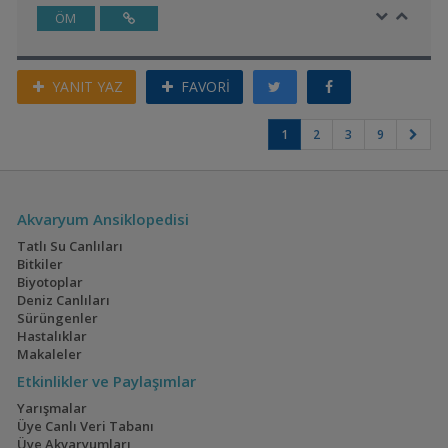
ÖM
YANIT YAZ
FAVORİ
1
2
3
9
Akvaryum Ansiklopedisi
Tatlı Su Canlıları
Bitkiler
Biyotoplar
Deniz Canlıları
Sürüngenler
Hastalıklar
Makaleler
Etkinlikler ve Paylaşımlar
Yarışmalar
Üye Canlı Veri Tabanı
Üye Akvaryumları