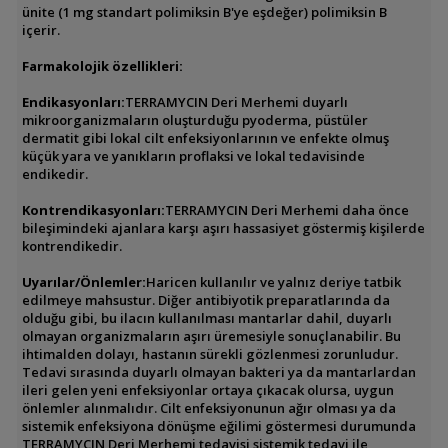
ünite (1 mg standart polimiksin B'ye eşdeğer) polimiksin B
içerir.
Farmakolojik özellikleri:
Endikasyonları:
TERRAMYCIN Deri Merhemi duyarlı
mikroorganizmaların oluşturduğu pyoderma, püstüler
dermatit gibi lokal cilt enfeksiyonlarının ve enfekte olmuş
küçük yara ve yanıkların proflaksi ve lokal tedavisinde
endikedir.
Kontrendikasyonları:
TERRAMYCIN Deri Merhemi daha önce
bileşimindeki ajanlara karşı aşırı hassasiyet göstermiş kişilerde
kontrendikedir.
Uyarılar/Önlemler:
Haricen kullanılır ve yalnız deriye tatbik
edilmeye mahsustur. Diğer antibiyotik preparatlarında da
olduğu gibi, bu ilacın kullanılması mantarlar dahil, duyarlı
olmayan organizmaların aşırı üremesiyle sonuçlanabilir. Bu
ihtimalden dolayı, hastanın sürekli gözlenmesi zorunludur.
Tedavi sırasında duyarlı olmayan bakteri ya da mantarlardan
ileri gelen yeni enfeksiyonlar ortaya çıkacak olursa, uygun
önlemler alınmalıdır. Cilt enfeksiyonunun ağır olması ya da
sistemik enfeksiyona dönüşme eğilimi göstermesi durumunda
TERRAMYCIN Deri Merhemi tedavisi sistemik tedavi ile