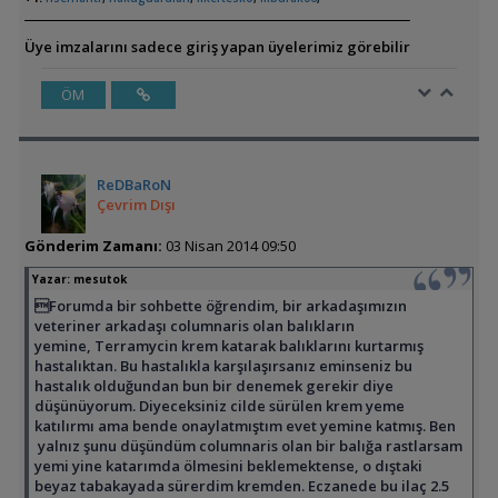
Üye imzalarını sadece giriş yapan üyelerimiz görebilir
ÖM
ReDBaRoN
Çevrim Dışı
Gönderim Zamanı:
03 Nisan 2014 09:50
Yazar:
mesutok
Forumda bir sohbette öğrendim, bir arkadaşımızın
veteriner arkadaşı columnaris olan balıkların
yemine, Terramycin krem katarak balıklarını kurtarmış
hastalıktan. Bu hastalıkla karşılaşırsanız eminseniz bu
hastalık olduğundan bun bir denemek gerekir diye
düşünüyorum. Diyeceksiniz cilde sürülen krem yeme
katılırmı ama bende onaylatmıştım evet yemine katmış. Ben
yalnız şunu düşündüm columnaris olan bir balığa rastlarsam
yemi yine katarımda ölmesini beklemektense, o dıştaki
beyaz tabakayada sürerdim kremden. Eczanede bu ilaç 2.5