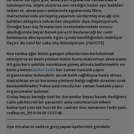
tutunuyormu, böyle oluyorsa sen istediğin kadar ayır balıkları
tedavi et, akvaryum camlarında eşyalarında filtre
malzemelerinde yerleşmiş yaşamını sürdürmüş olacağı için
balıkları ekleyince tekrardan oluşabilir diye düşünüyorum.
Örneğin bazı ilaç firmalarının incelemelerindeki sonucu
okuduğumda beyaz benek paraziti besleneceği bir canlı
bulamazsa akvrayumda 4 gün içinde kendiliğinden ölebiliyor
ilaçsız. Bu nasıl bir vaka onu bilemiyorum. [/QUOTE]
Ana tankta eğer bütün patojen etkenlerden kurtulunmak
isteniyorsa en kesin yöntem bütün kumu malzemeyi akvaryumu
4-5 gün kuru şekilde mümkünse güneş altında bekletmektir en
kesin yöntem
budur.Suda
her zaman hastalık yapıcı
organizmalar bulunabilir ancak balık sağlıklıysa hasta olmaz.
Hastalıktan en iyi korunma yöntemi balığı sağlıklı stresten uzak
besleyebilmektir.Yoksa sularımızda her zaman hastalık yapıcı
organizmalar bulunur.
O olay beyaz beneğe özel bir durumdur beyaz benek dediğimiz
canlı çok hücreli bir parazittir ama columnarisin etkeni
bakteriyel yani tek hücreli bir canlıdır ikisi tamamen farklı yani.
redbaron_
2014-04-03 12:37:46
Üye imzalarını sadece giriş yapan üyelerimiz görebilir