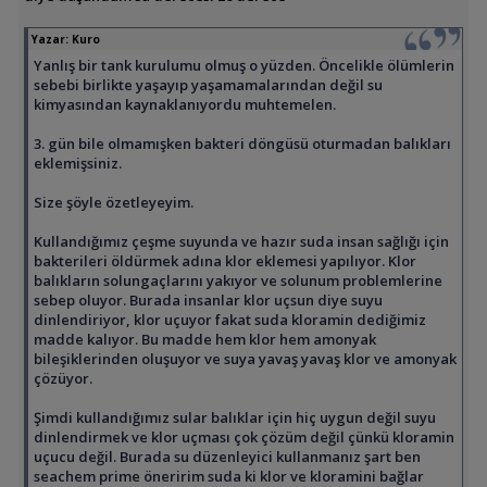
Yazar:
Kuro
Yanlış bir tank kurulumu olmuş o yüzden. Öncelikle ölümlerin
sebebi birlikte yaşayıp yaşamamalarından değil su
kimyasından kaynaklanıyordu muhtemelen.
3. gün bile olmamışken bakteri döngüsü oturmadan balıkları
eklemişsiniz.
Size şöyle özetleyeyim.
Kullandığımız çeşme suyunda ve hazır suda insan sağlığı için
bakterileri öldürmek adına klor eklemesi yapılıyor. Klor
balıkların solungaçlarını yakıyor ve solunum problemlerine
sebep oluyor. Burada insanlar klor uçsun diye suyu
dinlendiriyor, klor uçuyor fakat suda kloramin dediğimiz
madde kalıyor. Bu madde hem klor hem amonyak
bileşiklerinden oluşuyor ve suya yavaş yavaş klor ve amonyak
çözüyor.
Şimdi kullandığımız sular balıklar için hiç uygun değil suyu
dinlendirmek ve klor uçması çok çözüm değil çünkü kloramin
uçucu değil. Burada su düzenleyici kullanmanız şart ben
seachem prime öneririm suda ki klor ve kloramini bağlar