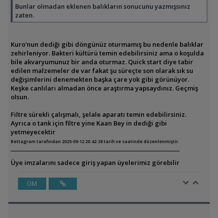
Bunlar olmadan eklenen balıkların sonucunu yazmışsınız
zaten.
Kuro'nun dediği gibi döngünüz oturmamış bu nedenle balıklar
zehirleniyor. Bakteri kültürü temin edebilirsiniz ama o koşulda
bile akvaryumunuz bir anda oturmaz. Quick start diye tabir
edilen malzemeler de var fakat şu süreçte son olarak sık su
değişimlerini denemekten başka çare yok gibi görünüyor.
Keşke canlıları almadan önce araştırma yapsaydınız. Geçmiş
olsun.
Filtre sürekli çalışmalı, şelale aparatı temin edebilirsiniz.
Ayrıca o tank için filtre yine Kaan Bey in dediği gibi
yetmeyecektir
Bettagram tarafından 2025-09-12 20:42:28 tarih ve saatinde düzenlenmiştir.
Üye imzalarını sadece giriş yapan üyelerimiz görebilir
ÖM