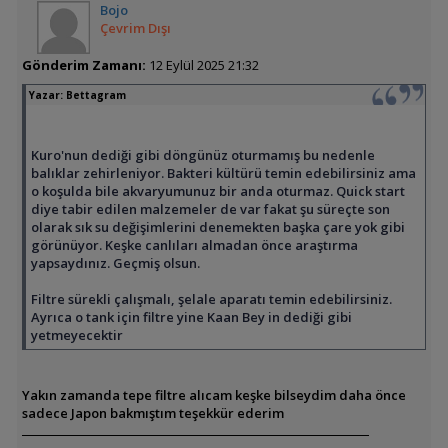
Bojo
Çevrim Dışı
Gönderim Zamanı:
12 Eylül 2025 21:32
Yazar:
Bettagram
Kuro'nun dediği gibi döngünüz oturmamış bu nedenle
balıklar zehirleniyor. Bakteri kültürü temin edebilirsiniz ama
o koşulda bile akvaryumunuz bir anda oturmaz. Quick start
diye tabir edilen malzemeler de var fakat şu süreçte son
olarak sık su değişimlerini denemekten başka çare yok gibi
görünüyor. Keşke canlıları almadan önce araştırma
yapsaydınız. Geçmiş olsun.
Filtre sürekli çalışmalı, şelale aparatı temin edebilirsiniz.
Ayrıca o tank için filtre yine Kaan Bey in dediği gibi
yetmeyecektir
Yakın zamanda tepe filtre alıcam keşke bilseydim daha önce
sadece Japon bakmıştım teşekkür ederim