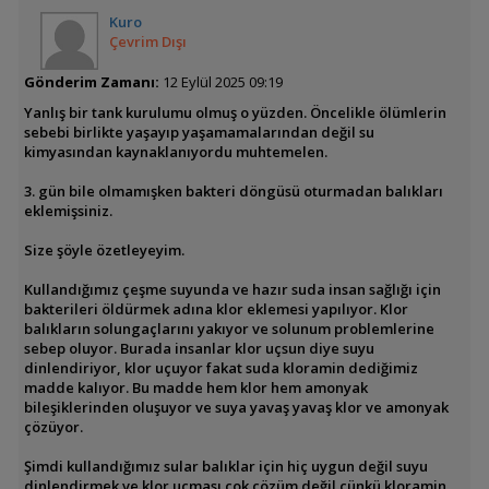
Kuro
Çevrim Dışı
Gönderim Zamanı:
12 Eylül 2025 09:19
Yanlış bir tank kurulumu olmuş o yüzden. Öncelikle ölümlerin
sebebi birlikte yaşayıp yaşamamalarından değil su
kimyasından kaynaklanıyordu muhtemelen.
3. gün bile olmamışken bakteri döngüsü oturmadan balıkları
eklemişsiniz.
Size şöyle özetleyeyim.
Kullandığımız çeşme suyunda ve hazır suda insan sağlığı için
bakterileri öldürmek adına klor eklemesi yapılıyor. Klor
balıkların solungaçlarını yakıyor ve solunum problemlerine
sebep oluyor. Burada insanlar klor uçsun diye suyu
dinlendiriyor, klor uçuyor fakat suda kloramin dediğimiz
madde kalıyor. Bu madde hem klor hem amonyak
bileşiklerinden oluşuyor ve suya yavaş yavaş klor ve amonyak
çözüyor.
Şimdi kullandığımız sular balıklar için hiç uygun değil suyu
dinlendirmek ve klor uçması çok çözüm değil çünkü kloramin