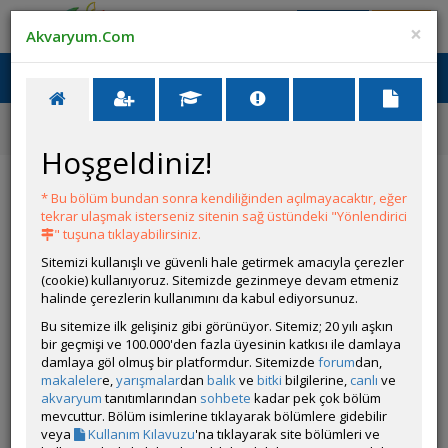
Giriş Yap
Üye Ol
×
Akvaryum.Com
Ana Menü
Toggl
naviga
Forum
Yeni Üye Forumu
Balıklarım Hızla Ölmeye Başladı
Hoşgeldiniz!
Balıklarım Hızla Ölmeye Başladı
* Bu bölüm bundan sonra kendiliğinden açılmayacaktır, eğer
tekrar ulaşmak isterseniz sitenin sağ üstündeki "Yönlendirici
YANIT YAZ
" tuşuna tıklayabilirsiniz.
Sitemizi kullanışlı ve güvenli hale getirmek amacıyla çerezler
(cookie) kullanıyoruz. Sitemizde gezinmeye devam etmeniz
Bojo
halinde çerezlerin kullanımını da kabul ediyorsunuz.
Çevrim Dışı
Bu sitemize ilk gelişiniz gibi görünüyor. Sitemiz; 20 yılı aşkın
Gönderim Zamanı:
bir geçmişi ve 100.000'den fazla üyesinin katkısı ile damlaya
12 Eylül 2025 02:15
damlaya göl olmuş bir platformdur. Sitemizde
forum
dan,
Öncelikle merhaba ben Salı günü 10 Lepistes 9 kırmızı burun
makaleler
e,
yarışmalar
dan
balık
ve
bitki
bilgilerine,
canlı
ve
tetra ve 3 neon tetra aldım öncelikle birinci sorum bu türlerin
akvaryum
tanıtımlarından
sohbete
kadar pek çok bölüm
birlikte yaşamasında bir sorun bulunmakta mı?
mevcuttur. Bölüm isimlerine tıklayarak bölümlere gidebilir
2. Sorum daha kuralı 3 gün bile olmamışken bütün neon
veya
Kullanım Kılavuzu
'na tıklayarak site bölümleri ve
tetralarım 1.5 gün içinde öldü kırmızı burunlarda şuan 5 tane