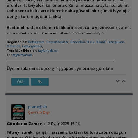
ürünleri takviyeleri kullanarak. Kullanmazsanız aylar sürebilir.
Daha sonra balıkları eklemek daha güvenli olur çünkü biyolojik
denge kurulmuş olur tankta.
Bunlar olmadan eklenen balıkların sonucunu yazmışsınız zaten.
Kuro tarafından 2025-09-12 09:23:08 tarih ve saatinde düzenlenmiştir.
Beğenenler:
Bettagram
,
OsmanKoknar
,
GhostKoi
,
H.e.k
,
KaanE
,
Erenguven
,
Orhan76
,
tayfunyabaci
,
Teşekkür Edenler:
tayfunyabaci
,
+1:
tayfunyabaci
,
Üye imzalarını sadece giriş yapan üyelerimiz görebilir
ÖM
pianoƒish
Çevrim Dışı
Gönderim Zamanı:
12 Eylül 2025 15:26
Filtreyi sürekli çalıştırmazsanız bakteri kültürü zaten düzgün
oluşmaz. O filtre o kadar balığa o litrede yetmeyecektir zaten.