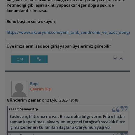
Yetmediği gibi aşırı akıntı yapacaktır eğer doğru şekilde
konumlandırılmazsa.
Bunu baştan sona okuyun;
https://www.akvaryum.com/yeni_tank_sendromu_ve_azot_dongusu
Üye imzalarını sadece giriş yapan üyelerimiz görebilir
ÖM
Bojo
Çevrim Dışı
Gönderim Zamanı:
12 Eylül 2025 19:48
Yazar:
Samnastrp
Sadece iç filitreniz mi var. Biraz daha bilgi verin. Filtre hiçbir
zaman kapatılmaz. akvaryumun genel fotoğrafı sıcaklık filtre
iç malzemeleri kullanılan ilaçlar akvaryumun yaşı vb