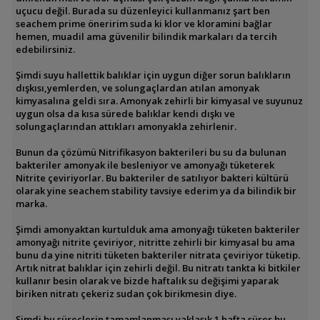
uçucu değil. Burada su düzenleyici kullanmanız şart ben
seachem prime öneririm suda ki klor ve kloramini bağlar
hemen, muadil ama güvenilir bilindik markaları da tercih
edebilirsiniz.
Şimdi suyu hallettik balıklar için uygun diğer sorun balıkların
dışkısı,yemlerden, ve solungaçlardan atılan amonyak
kimyasalına geldi sıra. Amonyak zehirli bir kimyasal ve suyunuz
uygun olsa da kısa sürede balıklar kendi dışkı ve
solungaçlarından attıkları amonyakla zehirlenir.
Bunun da çözümü Nitrifikasyon bakterileri bu su da bulunan
bakteriler amonyak ile besleniyor ve amonyağı tüketerek
Nitrite çeviriyorlar. Bu bakteriler de satılıyor bakteri kültürü
olarak yine seachem stability tavsiye ederim ya da bilindik bir
marka.
Şimdi amonyaktan kurtulduk ama amonyağı tüketen bakteriler
amonyağı nitrite çeviriyor, nitritte zehirli bir kimyasal bu ama
bunu da yine nitriti tüketen bakteriler nitrata çeviriyor tüketip.
Artık nitrat balıklar için zehirli değil. Bu nitratı tankta ki bitkiler
kullanır besin olarak ve bizde haftalık su değişimi yaparak
biriken nitratı çekeriz sudan çok birikmesin diye.
Şimdi bu süreçlerin tamamlanması yaklaşık 1 hafta sürer bu