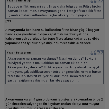
Yazar:
Samnastrp
Sadece iç filitreniz mi var. Biraz daha bilgi verin. Filtre hiçbir
zaman kapatılmaz. akvaryumun genel fotoğrafı sıcaklık filtre
iç malzemeleri kullanılan ilaçlar akvaryumun yaşı vb
[zzz
Akvaryumda ben hazır su kullandım filtre biraz güçlü kaçıyor
bende çok yorulmasın diye kapatmak mecburiyetinde
kalıyorum çok yoruluyorlar tepe filtre alana kadar bu şekilde
yapmak daha iyi olur diye düşündüm sıcaklık 26 derece
Yazar:
Bettagram
Akvaryumu ne zaman kurdunuz? Nasıl kurdunuz? Bakteri
takviyesi yaptınız mı? Balıkları ne zaman eklediniz?
Akvaryum kaç derece? Birlikte yaşar mı; Huy olarak barışçıl
ama yumuşak asidik su sever tetralar genelde, kırmızı burun
tetra ile lepistes zıt kalıyor bu durumda. neon tetra da
şartlar sağlanırsa ikisinden biriyle yaşayabilir.
Akvaryumu kuralı 4 gün oldu yani lepistesleri koymadan önce 2
gün önceden salyangoz fln koydum ondan dolayı oturmuştur
diye düşündüm su derecesi 26 derece