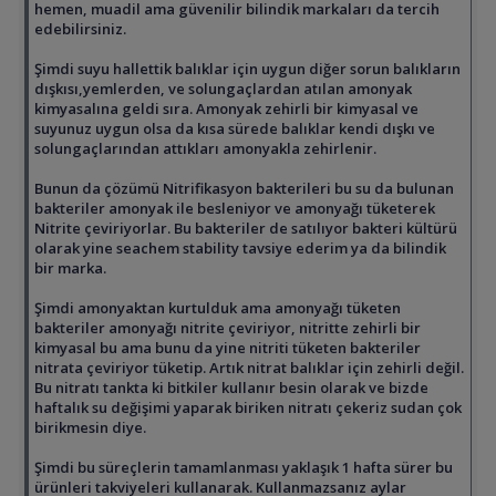
hemen, muadil ama güvenilir bilindik markaları da tercih
edebilirsiniz.
Şimdi suyu hallettik balıklar için uygun diğer sorun balıkların
dışkısı,yemlerden, ve solungaçlardan atılan amonyak
kimyasalına geldi sıra. Amonyak zehirli bir kimyasal ve
suyunuz uygun olsa da kısa sürede balıklar kendi dışkı ve
solungaçlarından attıkları amonyakla zehirlenir.
Bunun da çözümü Nitrifikasyon bakterileri bu su da bulunan
bakteriler amonyak ile besleniyor ve amonyağı tüketerek
Nitrite çeviriyorlar. Bu bakteriler de satılıyor bakteri kültürü
olarak yine seachem stability tavsiye ederim ya da bilindik
bir marka.
Şimdi amonyaktan kurtulduk ama amonyağı tüketen
bakteriler amonyağı nitrite çeviriyor, nitritte zehirli bir
kimyasal bu ama bunu da yine nitriti tüketen bakteriler
nitrata çeviriyor tüketip. Artık nitrat balıklar için zehirli değil.
Bu nitratı tankta ki bitkiler kullanır besin olarak ve bizde
haftalık su değişimi yaparak biriken nitratı çekeriz sudan çok
birikmesin diye.
Şimdi bu süreçlerin tamamlanması yaklaşık 1 hafta sürer bu
ürünleri takviyeleri kullanarak. Kullanmazsanız aylar