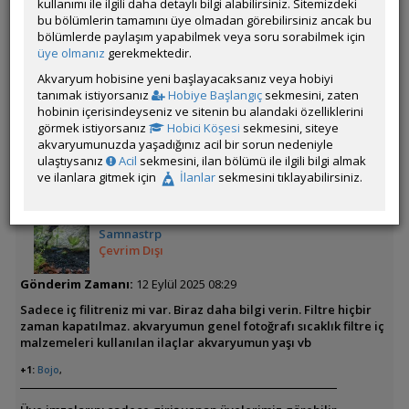
kullanımı ile ilgili daha detaylı bilgi alabilirsiniz. Sitemizdeki
kaldı ölmeden önce böyle çok garip hareket ediyor lepistesten
bu bölümlerin tamamını üye olmadan görebilirsiniz ancak bu
de 2 tane erkek öldü iç filtre var büyük ama her zaman
bölümlerde paylaşım yapabilmek veya soru sorabilmek için
çalıştırmıyorum ondan olabilir mi bir balığımda beyaz benek
üye olmanız
gerekmektedir.
var bu normal mi hiç anlamadım 100 litre akvaryum 24 balık
vardı 14 de düştü 2/3 içinde yardımcı olursanız çok güzel olur
Akvaryum hobisine yeni başlayacaksanız veya hobiyi
tanımak istiyorsanız
Hobiye Başlangıç
sekmesini, zaten
hobinin içerisindeyseniz ve sitenin bu alandaki özelliklerini
Üye imzalarını sadece giriş yapan üyelerimiz görebilir
görmek istiyorsanız
Hobici Köşesi
sekmesini, siteye
akvaryumunuzda yaşadığınız acil bir sorun nedeniyle
ÖM
ulaştıysanız
Acil
sekmesini, ilan bölümü ile ilgili bilgi almak
ve ilanlara gitmek için
İlanlar
sekmesini tıklayabilirsiniz.
Samnastrp
Çevrim Dışı
Gönderim Zamanı:
12 Eylül 2025 08:29
Sadece iç filitreniz mi var. Biraz daha bilgi verin. Filtre hiçbir
zaman kapatılmaz. akvaryumun genel fotoğrafı sıcaklık filtre iç
malzemeleri kullanılan ilaçlar akvaryumun yaşı vb
+1:
Bojo
,