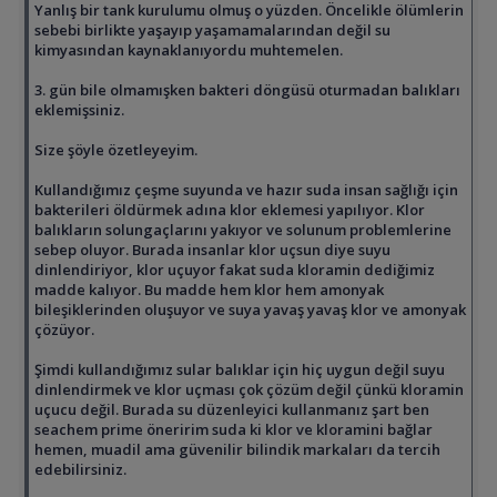
Yanlış bir tank kurulumu olmuş o yüzden. Öncelikle ölümlerin
sebebi birlikte yaşayıp yaşamamalarından değil su
kimyasından kaynaklanıyordu muhtemelen.
3. gün bile olmamışken bakteri döngüsü oturmadan balıkları
eklemişsiniz.
Size şöyle özetleyeyim.
Kullandığımız çeşme suyunda ve hazır suda insan sağlığı için
bakterileri öldürmek adına klor eklemesi yapılıyor. Klor
balıkların solungaçlarını yakıyor ve solunum problemlerine
sebep oluyor. Burada insanlar klor uçsun diye suyu
dinlendiriyor, klor uçuyor fakat suda kloramin dediğimiz
madde kalıyor. Bu madde hem klor hem amonyak
bileşiklerinden oluşuyor ve suya yavaş yavaş klor ve amonyak
çözüyor.
Şimdi kullandığımız sular balıklar için hiç uygun değil suyu
dinlendirmek ve klor uçması çok çözüm değil çünkü kloramin
uçucu değil. Burada su düzenleyici kullanmanız şart ben
seachem prime öneririm suda ki klor ve kloramini bağlar
hemen, muadil ama güvenilir bilindik markaları da tercih
edebilirsiniz.