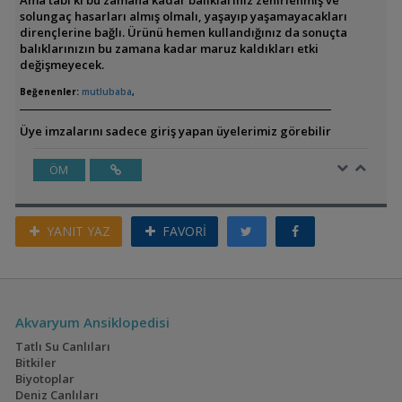
Ama tabi ki bu zamana kadar balıklarınız zehirlenmiş ve
solungaç hasarları almış olmalı, yaşayıp yaşamayacakları
dirençlerine bağlı. Ürünü hemen kullandığınız da sonuçta
balıklarınızın bu zamana kadar maruz kaldıkları etki
değişmeyecek.
Beğenenler:
mutlubaba
,
Üye imzalarını sadece giriş yapan üyelerimiz görebilir
ÖM
YANIT YAZ
FAVORİ
Akvaryum Ansiklopedisi
Tatlı Su Canlıları
Bitkiler
Biyotoplar
Deniz Canlıları