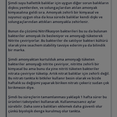
Şimdi suyu hallettik balıklar için uygun diğer sorun balıkların
dışkısı,yemlerden, ve solungaçlardan atılan amonyak
kimyasalına geldi sıra. Amonyak zehirli bir kimyasal ve
suyunuz uygun olsa da kısa sürede balıklar kendi dışkı ve
solungaçlarından attıkları amonyakla zehirlenir.
Bunun da çözümü Nitrifikasyon bakterileri bu su da bulunan
bakteriler amonyak ile besleniyor ve amonyağı tüketerek
Nitrite çeviriyorlar. Bu bakteriler de satılıyor bakteri kültürü
olarak yine seachem stability tavsiye ederim ya da bilindik
bir marka.
Şimdi amonyaktan kurtulduk ama amonyağı tüketen
bakteriler amonyağı nitrite çeviriyor, nitritte zehirli bir
kimyasal bu ama bunu da yine nitriti tüketen bakteriler
nitrata çeviriyor tüketip. Artık nitrat balıklar için zehirli değil.
Bu nitratı tankta ki bitkiler kullanır besin olarak ve bizde
haftalık su değişimi yaparak biriken nitratı çekeriz sudan çok
birikmesin diye.
Şimdi bu süreçlerin tamamlanması yaklaşık 1 hafta sürer bu
ürünleri takviyeleri kullanarak. Kullanmazsanız aylar
sürebilir. Daha sonra balıkları eklemek daha güvenli olur
çünkü biyolojik denge kurulmuş olur tankta.