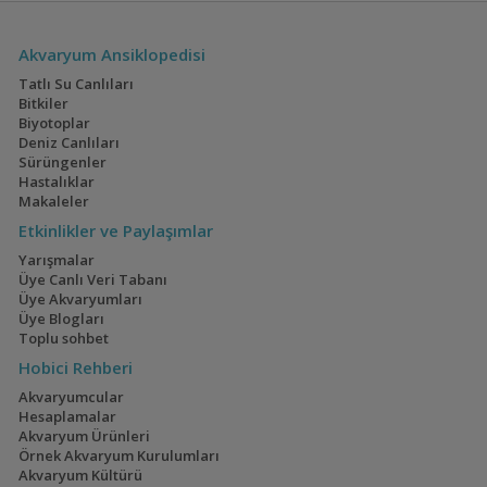
Akvaryum Ansiklopedisi
Tatlı Su Canlıları
Bitkiler
Biyotoplar
Deniz Canlıları
Sürüngenler
Hastalıklar
Makaleler
Etkinlikler ve Paylaşımlar
Yarışmalar
Üye Canlı Veri Tabanı
Üye Akvaryumları
Üye Blogları
Toplu sohbet
Hobici Rehberi
Akvaryumcular
Hesaplamalar
Akvaryum Ürünleri
Örnek Akvaryum Kurulumları
Akvaryum Kültürü