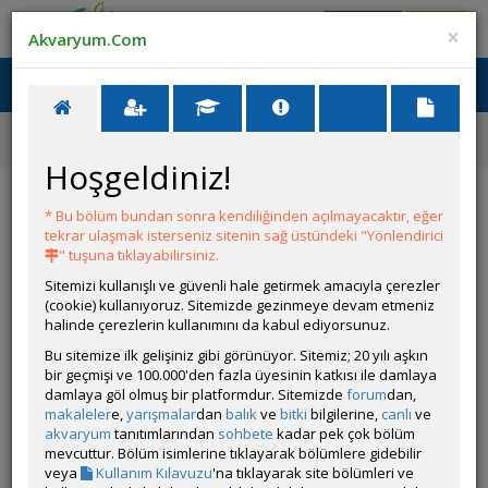
Giriş Yap
Üye Ol
×
Akvaryum.Com
Ana Menü
Toggl
naviga
Forum
Akvaryum ve Tür Tavsiyesi
Channa Balığı Olarak Biliyorum Fakat Türü Nedir ?
Hoşgeldiniz!
Channa Balığı Olarak Biliyorum Fakat Türü
Nedir ?
* Bu bölüm bundan sonra kendiliğinden açılmayacaktır, eğer
tekrar ulaşmak isterseniz sitenin sağ üstündeki "Yönlendirici
" tuşuna tıklayabilirsiniz.
YANIT YAZ
Sitemizi kullanışlı ve güvenli hale getirmek amacıyla çerezler
(cookie) kullanıyoruz. Sitemizde gezinmeye devam etmeniz
halinde çerezlerin kullanımını da kabul ediyorsunuz.
Yusuf547
Bu sitemize ilk gelişiniz gibi görünüyor. Sitemiz; 20 yılı aşkın
Çevrim Dışı
bir geçmişi ve 100.000'den fazla üyesinin katkısı ile damlaya
damlaya göl olmuş bir platformdur. Sitemizde
forum
dan,
Gönderim Zamanı:
09 Mayıs 2025 12:43
makaleler
e,
yarışmalar
dan
balık
ve
bitki
bilgilerine,
canlı
ve
akvaryum
tanıtımlarından
sohbete
kadar pek çok bölüm
mevcuttur. Bölüm isimlerine tıklayarak bölümlere gidebilir
veya
Kullanım Kılavuzu
'na tıklayarak site bölümleri ve