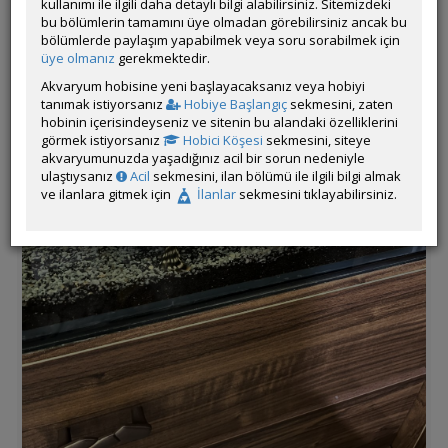
kullanımı ile ilgili daha detaylı bilgi alabilirsiniz. Sitemizdeki
bu bölümlerin tamamını üye olmadan görebilirsiniz ancak bu
bölümlerde paylaşım yapabilmek veya soru sorabilmek için
üye olmanız
gerekmektedir.
Akvaryum hobisine yeni başlayacaksanız veya hobiyi
tanımak istiyorsanız
Hobiye Başlangıç
sekmesini, zaten
hobinin içerisindeyseniz ve sitenin bu alandaki özelliklerini
görmek istiyorsanız
Hobici Köşesi
sekmesini, siteye
akvaryumunuzda yaşadığınız acil bir sorun nedeniyle
ulaştıysanız
Acil
sekmesini, ilan bölümü ile ilgili bilgi almak
ve ilanlara gitmek için
İlanlar
sekmesini tıklayabilirsiniz.