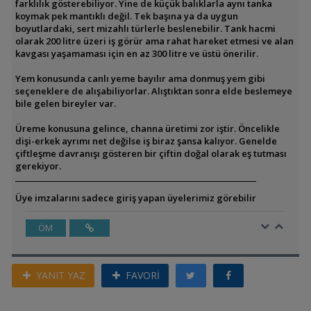
farklılık gösterebiliyor. Yine de küçük balıklarla aynı tanka
koymak pek mantıklı değil. Tek başına ya da uygun
boyutlardaki, sert mizahlı türlerle beslenebilir. Tank hacmi
olarak 200 litre üzeri iş görür ama rahat hareket etmesi ve alan
kavgası yaşamaması için en az 300 litre ve üstü önerilir.
Yem konusunda canlı yeme bayılır ama donmuş yem gibi
seçeneklere de alışabiliyorlar. Alıştıktan sonra elde beslemeye
bile gelen bireyler var.
Üreme konusuna gelince, channa üretimi zor iştir. Öncelikle
dişi-erkek ayrımı net değilse iş biraz şansa kalıyor. Genelde
çiftleşme davranışı gösteren bir çiftin doğal olarak eş tutması
gerekiyor.
Üye imzalarını sadece giriş yapan üyelerimiz görebilir
ÖM
YANIT YAZ
FAVORİ