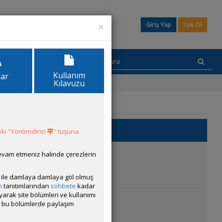
×
Giriş Yap
Üye Ol
Kullanım
lar
Kılavuzu
eme
ki "Yönlendirici
" tuşuna
:
30 Temmuz 2026 20:42
devam etmeniz halinde çerezlerin
ısı ile damlaya damlaya göl olmuş
m
tanıtımlarından
sohbete
kadar
ayarak site bölümleri ve kullanımı
:
30 Temmuz 2026 20:42
cak bu bölümlerde paylaşım