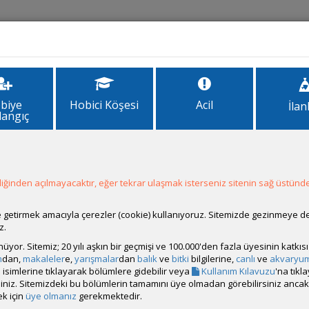
İlanlar
Forum
Site Bilgi
biye
Hobici Köşesi
Acil
İlan
langıç
arçaları Arıyorum
Arıyorum
Kategori
Son Güncell
ğinden açılmayacaktır, eğer tekrar ulaşmak isterseniz sitenin sağ üstünde
Canlı
Güncellenme
ale getirmek amacıyla çerezler (cookie) kullanıyoruz. Sitemizde gezinmeye 
z.
rünüyor. Sitemiz; 20 yılı aşkın bir geçmişi ve 100.000'den fazla üyesinin katk
m
dan,
makaleler
e,
yarışmalar
dan
balık
ve
bitki
bilgilerine,
canlı
ve
akvaryu
isimlerine tıklayarak bölümlere gidebilir veya
Kullanım Kılavuzu
'na tıkl
Canlı
Güncellenme
bilirsiniz. Sitemizdeki bu bölümlerin tamamını üye olmadan görebilirsiniz an
k için
üye olmanız
gerekmektedir.