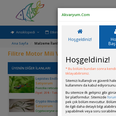
Akvaryum.Com
Ansiklopedi
Etkinlik-Paylaşım
Rehber
Hoşgeldiniz!
Ho
Baş
Ana Sayfa
Malzeme İlanları
Filitre Motor Mili Ve Ehaim P
Filitre Motor Mili Ve Ehaim Parçaları 
Hoşgeldiniz!
ÜYENİN DİĞER İLANLARI
* Bu bölüm bundan sonra kendili
tıklayabilirsiniz.
Lepistes Endler, Yerli Üretim 20 Tl
Sitemizi kullanışlı ve güvenli h
Satıyorum
kullanımını da kabul ediyorsunu
Poecilia reticulata (Lepistes - Guppy)
Bu sitemize ilk gelişiniz gibi gö
Fiyat: 20 ₺
- Takasa Uygun
bir platformdur. Sitemizde
foru
Crypto Wendti Green Brown.
pek çok bölüm mevcuttur. Bölüm 
Satıyorum
ile ilgili daha detaylı bilgi ala
yapabilmek veya soru sorabilme
Cryptocoryne crispatula var. ''Balansae''