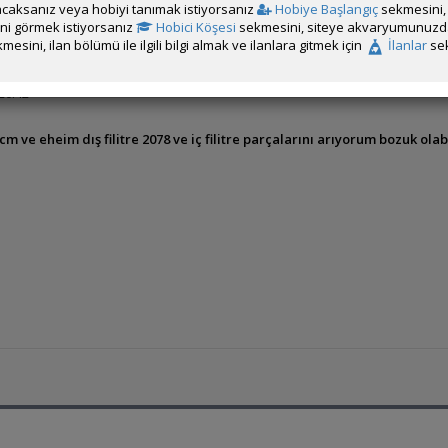
caksanız veya hobiyi tanımak istiyorsanız
Hobiye Başlangıç
sekmesini, 
rini görmek istiyorsanız
Hobici Köşesi
sekmesini, siteye akvaryumunuzda 
mesini, ilan bölümü ile ilgili bilgi almak ve ilanlara gitmek için
İlanlar
sek
alzemeleri
,
Malzeme
,
Tüm İlanlar
20:42
m ve eheim dış filitre 2078 ve iç filitre parçalarını arıyorum bozuk olabi