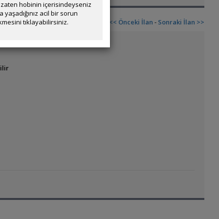
zaten hobinin içerisindeyseniz
yaşadığınız acil bir sorun
mesini tıklayabilirsiniz.
<< Önceki İlan
-
Sonraki İlan >>
lir