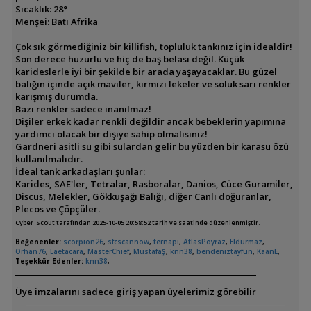
Sıcaklık: 28°
Menşei: Batı Afrika
Çok sık görmediğiniz bir killifish, topluluk tankınız için idealdir!
Son derece huzurlu ve hiç de baş belası değil. Küçük
karideslerle iyi bir şekilde bir arada yaşayacaklar. Bu güzel
balığın içinde açık maviler, kırmızı lekeler ve soluk sarı renkler
karışmış durumda.
Bazı renkler sadece inanılmaz!
Dişiler erkek kadar renkli değildir ancak bebeklerin yapımına
yardımcı olacak bir dişiye sahip olmalısınız!
Gardneri asitli su gibi sulardan gelir bu yüzden bir karasu özü
kullanılmalıdır.
İdeal tank arkadaşları şunlar:
Karides, SAE'ler, Tetralar, Rasboralar, Danios, Cüce Guramiler,
Discus, Melekler, Gökkuşağı Balığı, diğer Canlı doğuranlar,
Plecos ve Çöpçüler.
Cyber_Scout tarafından 2025-10-05 20:58:52 tarih ve saatinde düzenlenmiştir.
Beğenenler:
scorpion26
,
sfcscannow
,
ternapi
,
AtlasPoyraz
,
Eldurmaz
,
Orhan76
,
Laetacara
,
MasterChief
,
MustafaŞ
,
knn38
,
bendeniztayfun
,
KaanE
,
Teşekkür Edenler:
knn38
,
Üye imzalarını sadece giriş yapan üyelerimiz görebilir