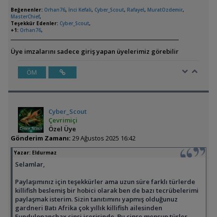
Beğenenler:
Orhan76
,
İnci Kefali
,
Cyber_Scout
,
Rafayel
,
MuratOzdemir
,
MasterChief
,
Teşekkür Edenler:
Cyber_Scout
,
+1:
Orhan76
,
Üye imzalarını sadece giriş yapan üyelerimiz görebilir
ÖM
Cyber_Scout
Çevrimiçi
Özel Üye
Gönderim Zamanı:
29 Ağustos 2025 16:42
Yazar:
Eldurmaz
Selamlar,
Paylaşımınız için teşekkürler ama uzun süre farklı türlerde
killifish beslemiş bir hobici olarak ben de bazı tecrübelerimi
paylaşmak isterim. Sizin tanıtımını yapmış olduğunuz
gardneri Batı Afrika çok yıllık killifish ailesinden
Fundulopanchax cinsi içerisinde. Bu cinse mensup türler