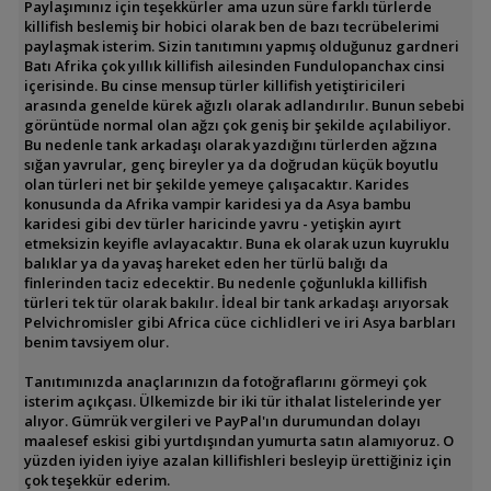
Paylaşımınız için teşekkürler ama uzun süre farklı türlerde
killifish beslemiş bir hobici olarak ben de bazı tecrübelerimi
paylaşmak isterim. Sizin tanıtımını yapmış olduğunuz gardneri
Batı Afrika çok yıllık killifish ailesinden Fundulopanchax cinsi
içerisinde. Bu cinse mensup türler killifish yetiştiricileri
arasında genelde kürek ağızlı olarak adlandırılır. Bunun sebebi
görüntüde normal olan ağzı çok geniş bir şekilde açılabiliyor.
Bu nedenle tank arkadaşı olarak yazdığını türlerden ağzına
sığan yavrular, genç bireyler ya da doğrudan küçük boyutlu
olan türleri net bir şekilde yemeye çalışacaktır. Karides
konusunda da Afrika vampir karidesi ya da Asya bambu
karidesi gibi dev türler haricinde yavru - yetişkin ayırt
etmeksizin keyifle avlayacaktır. Buna ek olarak uzun kuyruklu
balıklar ya da yavaş hareket eden her türlü balığı da
finlerinden taciz edecektir. Bu nedenle çoğunlukla killifish
türleri tek tür olarak bakılır. İdeal bir tank arkadaşı arıyorsak
Pelvichromisler gibi Africa cüce cichlidleri ve iri Asya barbları
benim tavsiyem olur.
Tanıtımınızda anaçlarınızın da fotoğraflarını görmeyi çok
isterim açıkçası. Ülkemizde bir iki tür ithalat listelerinde yer
alıyor. Gümrük vergileri ve PayPal'ın durumundan dolayı
maalesef eskisi gibi yurtdışından yumurta satın alamıyoruz. O
yüzden iyiden iyiye azalan killifishleri besleyip ürettiğiniz için
çok teşekkür ederim.