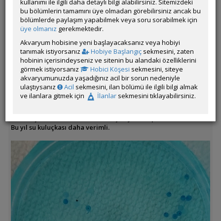
kullanımı ile ilgili daha detaylı bilgi alabilirsiniz. Sitemizdeki
bu bölümlerin tamamını üye olmadan görebilirsiniz ancak bu
bölümlerde paylaşım yapabilmek veya soru sorabilmek için
üye olmanız
gerekmektedir.
Akvaryum hobisine yeni başlayacaksanız veya hobiyi
tanımak istiyorsanız
Hobiye Başlangıç
sekmesini, zaten
hobinin içerisindeyseniz ve sitenin bu alandaki özelliklerini
Bu yılın yumurtaları
görmek istiyorsanız
Hobici Köşesi
sekmesini, siteye
2 üretim tankımda 1 e 2 d ve 1 e 1d şeklinde tutuyorum.
akvaryumunuzda yaşadığınız acil bir sorun nedeniyle
ulaştıysanız
Acil
sekmesini, ilan bölümü ile ilgili bilgi almak
16.08.2025 ten itibaren günlük toplanmakta.
ve ilanlara gitmek için
İlanlar
sekmesini tıklayabilirsiniz.
Gözler belirginleşti.
Torftakiler görünmüyor.
Su kuluçkası daha fazla mantarlaşmaya sebep olurdu.
Bu yıl su kuluçkası daha verimli.