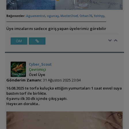
Beğenenler:
Aguamentist
,
ogurcay
,
MasterChief
,
Orhan76
,
fishhyy
,
Üye imzalarını sadece giriş yapan üyelerimiz görebilir
ÖM
Cyber_Scout
Çevrimiçi
Özel Üye
Gönderim Zamanı:
31 Ağustos 2025 23:04
16.08.2025 te torfa kuluçka ettiğim yumurtaları 1 saat evvel suya
bastım torf ile birlikte.
6 yavru ilk 30 dk içinde çıkış yaptı.
Heyecan dorukta..