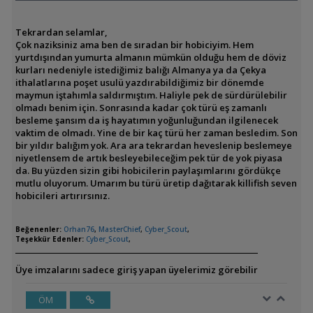
Tekrardan selamlar,
Çok naziksiniz ama ben de sıradan bir hobiciyim. Hem
yurtdışından yumurta almanın mümkün olduğu hem de döviz
kurları nedeniyle istediğimiz balığı Almanya ya da Çekya
ithalatlarına poşet usulü yazdırabildiğimiz bir dönemde
maymun iştahımla saldırmıştım. Haliyle pek de sürdürülebilir
olmadı benim için. Sonrasında kadar çok türü eş zamanlı
besleme şansım da iş hayatımın yoğunluğundan ilgilenecek
vaktim de olmadı. Yine de bir kaç türü her zaman besledim. Son
bir yıldır balığım yok. Ara ara tekrardan heveslenip beslemeye
niyetlensem de artık besleyebileceğim pek tür de yok piyasa
da. Bu yüzden sizin gibi hobicilerin paylaşımlarını gördükçe
mutlu oluyorum. Umarım bu türü üretip dağıtarak killifish seven
hobicileri artırırsınız.
Beğenenler:
Orhan76
,
MasterChief
,
Cyber_Scout
,
Teşekkür Edenler:
Cyber_Scout
,
Üye imzalarını sadece giriş yapan üyelerimiz görebilir
ÖM