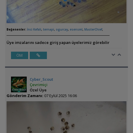
Beğenenler:
İnci Kefali
,
ternapi
,
ogurcay
,
esensml
,
MasterChief
,
Üye imzalarını sadece giriş yapan üyelerimiz görebilir
ÖM
Cyber_Scout
Çevrimiçi
Özel Üye
Gönderim Zamanı:
07 Eylül 2025 16:06