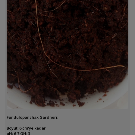
Fundulopanchax Gardneri;
Boyut: 6 cm'ye kadar
pH: 6,7 GH: 3