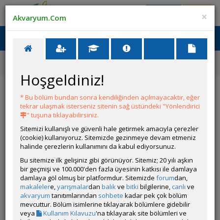
Giriş Yap
Üye Ol
×
Akvaryum.Com
Ana Menü
Toggl
naviga
Forum
Diğer Tatlı Su Canlıları Tanıtımı
Fundulopanchax Gardneri
Hoşgeldiniz!
Fundulopanchax Gardneri
* Bu bölüm bundan sonra kendiliğinden açılmayacaktır, eğer
tekrar ulaşmak isterseniz sitenin sağ üstündeki "Yönlendirici
Git
YANIT YAZ
" tuşuna tıklayabilirsiniz.
Sitemizi kullanışlı ve güvenli hale getirmek amacıyla çerezler
(cookie) kullanıyoruz. Sitemizde gezinmeye devam etmeniz
Cyber_Scout
halinde çerezlerin kullanımını da kabul ediyorsunuz.
Çevrimiçi
Özel Üye
Bu sitemize ilk gelişiniz gibi görünüyor. Sitemiz; 20 yılı aşkın
Gönderim Zamanı:
bir geçmişi ve 100.000'den fazla üyesinin katkısı ile damlaya
28 Ağustos 2025 16:34
damlaya göl olmuş bir platformdur. Sitemizde
forum
dan,
makaleler
e,
yarışmalar
dan
balık
ve
bitki
bilgilerine,
canlı
ve
akvaryum
tanıtımlarından
sohbete
kadar pek çok bölüm
mevcuttur. Bölüm isimlerine tıklayarak bölümlere gidebilir
veya
Kullanım Kılavuzu
'na tıklayarak site bölümleri ve