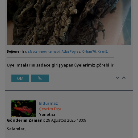
Beğenenler:
sfcscannow
,
ternapi
,
AtlasPoyraz
,
Orhan76
,
KaanE
,
Üye imzalarını sadece giriş yapan üyelerimiz görebilir
ÖM
Eldurmaz
Çevrim Dışı
Yönetici
Gönderim Zamanı:
29 Ağustos 2025 13:09
Selamlar,