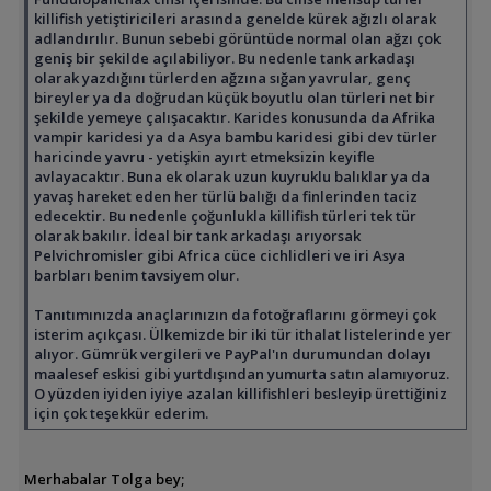
killifish yetiştiricileri arasında genelde kürek ağızlı olarak
adlandırılır. Bunun sebebi görüntüde normal olan ağzı çok
geniş bir şekilde açılabiliyor. Bu nedenle tank arkadaşı
olarak yazdığını türlerden ağzına sığan yavrular, genç
bireyler ya da doğrudan küçük boyutlu olan türleri net bir
şekilde yemeye çalışacaktır. Karides konusunda da Afrika
vampir karidesi ya da Asya bambu karidesi gibi dev türler
haricinde yavru - yetişkin ayırt etmeksizin keyifle
avlayacaktır. Buna ek olarak uzun kuyruklu balıklar ya da
yavaş hareket eden her türlü balığı da finlerinden taciz
edecektir. Bu nedenle çoğunlukla killifish türleri tek tür
olarak bakılır. İdeal bir tank arkadaşı arıyorsak
Pelvichromisler gibi Africa cüce cichlidleri ve iri Asya
barbları benim tavsiyem olur.
Tanıtımınızda anaçlarınızın da fotoğraflarını görmeyi çok
isterim açıkçası. Ülkemizde bir iki tür ithalat listelerinde yer
alıyor. Gümrük vergileri ve PayPal'ın durumundan dolayı
maalesef eskisi gibi yurtdışından yumurta satın alamıyoruz.
O yüzden iyiden iyiye azalan killifishleri besleyip ürettiğiniz
için çok teşekkür ederim.
Merhabalar Tolga bey;