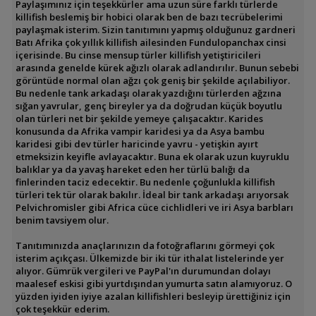
Paylaşımınız için teşekkürler ama uzun süre farklı türlerde
killifish beslemiş bir hobici olarak ben de bazı tecrübelerimi
paylaşmak isterim. Sizin tanıtımını yapmış olduğunuz gardneri
Batı Afrika çok yıllık killifish ailesinden Fundulopanchax cinsi
içerisinde. Bu cinse mensup türler killifish yetiştiricileri
arasında genelde kürek ağızlı olarak adlandırılır. Bunun sebebi
görüntüde normal olan ağzı çok geniş bir şekilde açılabiliyor.
Bu nedenle tank arkadaşı olarak yazdığını türlerden ağzına
sığan yavrular, genç bireyler ya da doğrudan küçük boyutlu
olan türleri net bir şekilde yemeye çalışacaktır. Karides
konusunda da Afrika vampir karidesi ya da Asya bambu
karidesi gibi dev türler haricinde yavru - yetişkin ayırt
etmeksizin keyifle avlayacaktır. Buna ek olarak uzun kuyruklu
balıklar ya da yavaş hareket eden her türlü balığı da
finlerinden taciz edecektir. Bu nedenle çoğunlukla killifish
türleri tek tür olarak bakılır. İdeal bir tank arkadaşı arıyorsak
Pelvichromisler gibi Africa cüce cichlidleri ve iri Asya barbları
benim tavsiyem olur.
Tanıtımınızda anaçlarınızın da fotoğraflarını görmeyi çok
isterim açıkçası. Ülkemizde bir iki tür ithalat listelerinde yer
alıyor. Gümrük vergileri ve PayPal'ın durumundan dolayı
maalesef eskisi gibi yurtdışından yumurta satın alamıyoruz. O
yüzden iyiden iyiye azalan killifishleri besleyip ürettiğiniz için
çok teşekkür ederim.