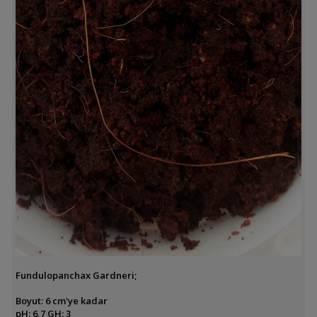
Fundulopanchax Gardneri;
Boyut: 6 cm'ye kadar
pH: 6,7 GH: 3