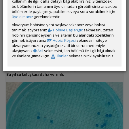
kullanımı ile ilgili daha detaylı bilgi alabilirsiniz. Sitemizdeki
bu bölümlerin tamamını üye olmadan görebilirsiniz ancak bu
bölümlerde paylaşım yapabilmek veya soru sorabilmek için
üye olmanız
gerekmektedir.
Akvaryum hobisine yeni başlayacaksanız veya hobiyi
tanımak istiyorsanız
Hobiye Başlangıç
sekmesini, zaten
hobinin içerisindeyseniz ve sitenin bu alandaki özelliklerini
Bu yılın yumurtaları
görmek istiyorsanız
Hobici Köşesi
sekmesini, siteye
2 üretim tankımda 1 e 2 d ve 1 e 1d şeklinde tutuyorum.
akvaryumunuzda yaşadığınız acil bir sorun nedeniyle
ulaştıysanız
Acil
sekmesini, ilan bölümü ile ilgili bilgi almak
16.08.2025 ten itibaren günlük toplanmakta.
ve ilanlara gitmek için
İlanlar
sekmesini tıklayabilirsiniz.
Gözler belirginleşti.
Torftakiler görünmüyor.
Su kuluçkası daha fazla mantarlaşmaya sebep olurdu.
Bu yıl su kuluçkası daha verimli.