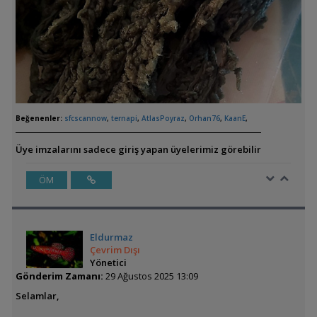
Beğenenler:
sfcscannow
,
ternapi
,
AtlasPoyraz
,
Orhan76
,
KaanE
,
Üye imzalarını sadece giriş yapan üyelerimiz görebilir
ÖM
Eldurmaz
Çevrim Dışı
Yönetici
Gönderim Zamanı:
29 Ağustos 2025 13:09
Selamlar,