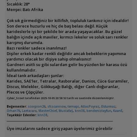
Sıcaklık: 28°
Menşei: Batı Afrika
Çok sık görmediğiniz bir killifish, topluluk tankınız için idealdir!
Son derece huzurlu ve hiç de baş belası değil. Küçük
karideslerle iyi bir şekilde bir arada yaşayacaklar. Bu güzel
balığın içinde açık maviler, kırmızı lekeler ve soluk sarı renkler
karışmış durumda.
Bazı renkler sadece inanılmaz!
Dişiler erkek kadar renkli değildir ancak bebeklerin yapımına
yardımcı olacak bir dişiye sahip olmalısınız!
Gardneri asitli su gibi sulardan gelir bu yüzden bir karasu özü
kullanılmalıdır.
İdeal tank arkadaşları şunlar:
Karides, SAE'ler, Tetralar, Rasboralar, Danios, Cüce Guramiler,
Discus, Melekler, Gökkuşağı Balığı, diğer Canlı doğuranlar,
Plecos ve Çöpçüler.
Cyber_Scout tarafından 2025-10-05 20:58:52 tarih ve saatinde düzenlenmiştir.
Beğenenler:
scorpion26
,
sfcscannow
,
ternapi
,
AtlasPoyraz
,
Eldurmaz
,
Orhan76
,
Laetacara
,
MasterChief
,
MustafaŞ
,
knn38
,
bendeniztayfun
,
KaanE
,
Teşekkür Edenler:
knn38
,
Üye imzalarını sadece giriş yapan üyelerimiz görebilir