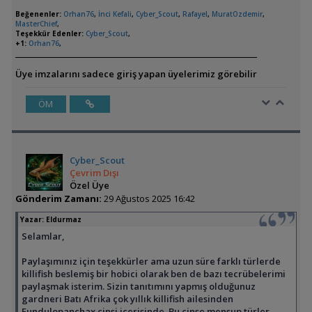
Beğenenler:
Orhan76
,
İnci Kefali
,
Cyber_Scout
,
Rafayel
,
MuratOzdemir
,
MasterChief
,
Teşekkür Edenler:
Cyber_Scout
,
+1:
Orhan76
,
Üye imzalarını sadece giriş yapan üyelerimiz görebilir
ÖM
Cyber_Scout
Çevrim Dışı
Özel Üye
Gönderim Zamanı:
29 Ağustos 2025 16:42
Yazar:
Eldurmaz
Selamlar,
Paylaşımınız için teşekkürler ama uzun süre farklı türlerde
killifish beslemiş bir hobici olarak ben de bazı tecrübelerimi
paylaşmak isterim. Sizin tanıtımını yapmış olduğunuz
gardneri Batı Afrika çok yıllık killifish ailesinden
Fundulopanchax cinsi içerisinde. Bu cinse mensup türler