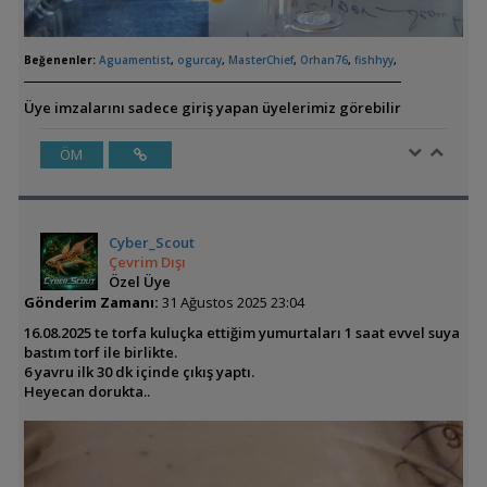
Beğenenler:
Aguamentist
,
ogurcay
,
MasterChief
,
Orhan76
,
fishhyy
,
Üye imzalarını sadece giriş yapan üyelerimiz görebilir
ÖM
Cyber_Scout
Çevrim Dışı
Özel Üye
Gönderim Zamanı:
31 Ağustos 2025 23:04
16.08.2025 te torfa kuluçka ettiğim yumurtaları 1 saat evvel suya
bastım torf ile birlikte.
6 yavru ilk 30 dk içinde çıkış yaptı.
Heyecan dorukta..