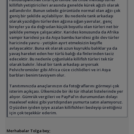
killifish yetiştiricileri arasında genelde kürek ağızlı olarak
adlandırılır. Bunun sebebi görüntüde normal olan ağzı çok
geniş bir şekilde açılabiliyor. Bu nedenle tank arkadaşı
olarak yazdığını türlerden ağzına sığan yavrular, genç
bireyler ya da doğrudan küçük boyutlu olan türleri net bir
şekilde yemeye çalışacaktır. Karides konusunda da Afrika
vampir karidesi ya da Asya bambu karidesi gibi dev türler
haricinde yavru - yetişkin ayırt etmeksizin keyifle
avlayacaktır. Buna ek olarak uzun kuyruklu balıklar ya da
yavaş hareket eden her türlü balığı da finlerinden taciz
edecektir. Bu nedenle çoğunlukla killifish türleri tek tür
olarak bakılır. İdeal bir tank arkadaşı arıyorsak
Pelvichromisler gibi Africa cüce cichlidleri ve iri Asya
barbları benim tavsiyem olur.
Tanıtımınızda anaçlarınızın da fotoğraflarını görmeyi çok
isterim açıkçası. Ülkemizde bir iki tür ithalat listelerinde yer
alıyor. Gümrük vergileri ve PayPal'ın durumundan dolayı
maalesef eskisi gibi yurtdışından yumurta satın alamıyoruz.
O yüzden iyiden iyiye azalan killifishleri besleyip ürettiğiniz
için çok teşekkür ederim.
Merhabalar Tolga bey;