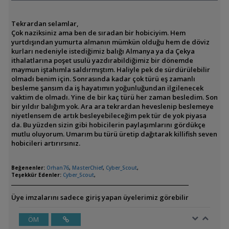
Tekrardan selamlar,
Çok naziksiniz ama ben de sıradan bir hobiciyim. Hem
yurtdışından yumurta almanın mümkün olduğu hem de döviz
kurları nedeniyle istediğimiz balığı Almanya ya da Çekya
ithalatlarına poşet usulü yazdırabildiğimiz bir dönemde
maymun iştahımla saldırmıştım. Haliyle pek de sürdürülebilir
olmadı benim için. Sonrasında kadar çok türü eş zamanlı
besleme şansım da iş hayatımın yoğunluğundan ilgilenecek
vaktim de olmadı. Yine de bir kaç türü her zaman besledim. Son
bir yıldır balığım yok. Ara ara tekrardan heveslenip beslemeye
niyetlensem de artık besleyebileceğim pek tür de yok piyasa
da. Bu yüzden sizin gibi hobicilerin paylaşımlarını gördükçe
mutlu oluyorum. Umarım bu türü üretip dağıtarak killifish seven
hobicileri artırırsınız.
Beğenenler:
Orhan76
,
MasterChief
,
Cyber_Scout
,
Teşekkür Edenler:
Cyber_Scout
,
Üye imzalarını sadece giriş yapan üyelerimiz görebilir
ÖM