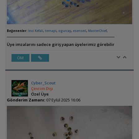
Beğenenler:
İnci Kefali
,
ternapi
,
ogurcay
,
esensml
,
MasterChief
,
Üye imzalarını sadece giriş yapan üyelerimiz görebilir
ÖM
Cyber_Scout
Çevrim Dışı
Özel Üye
Gönderim Zamanı:
07 Eylül 2025 16:06