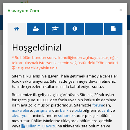
Giriş Yap
Üye Ol
×
Akvaryum.Com
Ana Menü
Toggl
naviga
Forum
Diğer Tatlı Su Canlıları Tanıtımı
Fundulopanchax Gardneri
Hoşgeldiniz!
Fundulopanchax Gardneri
* Bu bölüm bundan sonra kendiliğinden açılmayacaktır, eğer
tekrar ulaşmak isterseniz sitenin sağ üstündeki "Yönlendirici
Git
YANIT YAZ
" tuşuna tıklayabilirsiniz.
Sitemizi kullanışlı ve güvenli hale getirmek amacıyla çerezler
(cookie) kullanıyoruz. Sitemizde gezinmeye devam etmeniz
Cyber_Scout
halinde çerezlerin kullanımını da kabul ediyorsunuz.
Çevrim Dışı
Özel Üye
Bu sitemize ilk gelişiniz gibi görünüyor. Sitemiz; 20 yılı aşkın
Gönderim Zamanı:
bir geçmişi ve 100.000'den fazla üyesinin katkısı ile damlaya
28 Ağustos 2025 16:34
damlaya göl olmuş bir platformdur. Sitemizde
forum
dan,
makaleler
e,
yarışmalar
dan
balık
ve
bitki
bilgilerine,
canlı
ve
akvaryum
tanıtımlarından
sohbete
kadar pek çok bölüm
mevcuttur. Bölüm isimlerine tıklayarak bölümlere gidebilir
veya
Kullanım Kılavuzu
'na tıklayarak site bölümleri ve