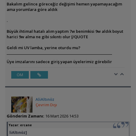
Bakalım gelince göreceğiz değişimi hemen yapamayacağım
ama yorumlara göre aldık
.
Büyük ihtimal hatalı alım yaptım 7w benimkisi 9w aldık boyut
harici 9w alma ne gibi sıkıntı olur [/QUOTE
Geldi mi UV lamba, yerine oturdu mu?
Üye imzalarını sadece giriş yapan üyelerimiz görebilir
ÖM
AliAltınöz
Çevrim Dışı
Gönderim Zamanı:
16 Mart 2026 14:53
Yazar:
ercane
liAltınöz]