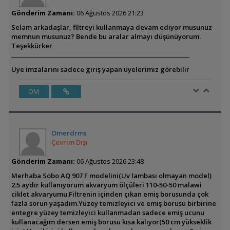
Gönderim Zamanı:
06 Ağustos 2026 21:23
Selam arkadaşlar, filtreyi kullanmaya devam ediyor musunuz
memnun musunuz? Bende bu aralar almayı düşünüyorum.
Teşekkürker
Üye imzalarını sadece giriş yapan üyelerimiz görebilir
ÖM
Omerdrms
Çevrim Dışı
Gönderim Zamanı:
06 Ağustos 2026 23:48
Merhaba Sobo AQ 907 F modelini(Uv lambası olmayan model)
2.5 aydır kullanıyorum akvaryum ölçüleri 110-50-50 malawi
ciklet akvaryumu.Filtrenin içinden çıkan emiş borusunda çok
fazla sorun yaşadım.Yüzey temizleyici ve emiş borusu birbirine
entegre yüzey temizleyici kullanmadan sadece emiş ucunu
kullanacağım dersen emiş borusu kısa kalıyor(50 cm yükseklik