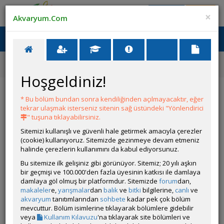
Giriş Yap
Üye Ol
×
Akvaryum.Com
Ana Menü
Toggl
naviga
Forum
Filtreleme Seçenekleri
Sobo 901f Ultra Viole 800 Lt
Hoşgeldiniz!
Sobo 901f Ultra Viole 800 Lt
* Bu bölüm bundan sonra kendiliğinden açılmayacaktır, eğer
tekrar ulaşmak isterseniz sitenin sağ üstündeki "Yönlendirici
Git
YANIT YAZ
" tuşuna tıklayabilirsiniz.
Sitemizi kullanışlı ve güvenli hale getirmek amacıyla çerezler
(cookie) kullanıyoruz. Sitemizde gezinmeye devam etmeniz
GhostKoi
halinde çerezlerin kullanımını da kabul ediyorsunuz.
Çevrim Dışı
Özel Üye
Bu sitemize ilk gelişiniz gibi görünüyor. Sitemiz; 20 yılı aşkın
Gönderim Zamanı:
bir geçmişi ve 100.000'den fazla üyesinin katkısı ile damlaya
12 Mart 2026 14:08
damlaya göl olmuş bir platformdur. Sitemizde
forum
dan,
Yazar:
AliAltınöz
makaleler
e,
yarışmalar
dan
balık
ve
bitki
bilgilerine,
canlı
ve
akvaryum
tanıtımlarından
sohbete
kadar pek çok bölüm
mevcuttur. Bölüm isimlerine tıklayarak bölümlere gidebilir
Bakalım gelince göreceğiz değişimi hemen yapamayacağım
veya
Kullanım Kılavuzu
'na tıklayarak site bölümleri ve