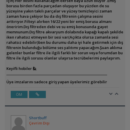
için) Her ikisini kullanacağım dersen baya uzun oluyor .Emiş
borusu birden fazla parçadan oluşuyor bu yüzden de su
yüzeyine yakın takılı parçalar ve yüzey temizleyici zaman
zaman hava çekiyor bu da dış filtrenin çalışma sesini
arttırıyor.Filteyi alırken 16/22 yeni bir emiş borusu almanı
öneririm.Dış filtreden debi ve su emiş konusunda gayet
memnunum.Dış filtre akvaryum dolabında kapağı kapalı şekilde
iken rahatsız etmeyen bir sesi var(Açıkta olursa zamanla sesi
rahatsız edebilir)ben bu durumu daha iyi hale getirmek için dış
filtrenin bulunduğu bölüme ses yalıtımı yapacağım.Şuan aklıma
gelenler bunlar filtre ile ilgili farklı bir sorun veya forumdan bu
filtre ile ilgili sorusu olanlar ulaşırsa tecrübelerimi paylaşırım.
Keyifli hobiler 🙋
Üye imzalarını sadece giriş yapan üyelerimiz görebilir
ÖM
Shortbuff
Çevrim Dışı