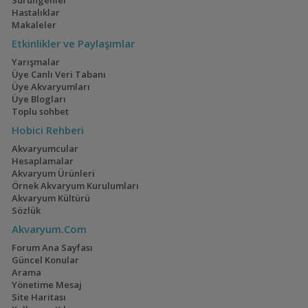
Sürüngenler
Hastalıklar
Makaleler
Etkinlikler ve Paylaşımlar
Yarışmalar
Üye Canlı Veri Tabanı
Üye Akvaryumları
Üye Blogları
Toplu sohbet
Hobici Rehberi
Akvaryumcular
Hesaplamalar
Akvaryum Ürünleri
Örnek Akvaryum Kurulumları
Akvaryum Kültürü
Sözlük
Akvaryum.Com
Forum Ana Sayfası
Güncel Konular
Arama
Yönetime Mesaj
Site Haritası