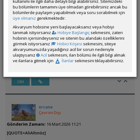
ama yorumlara göre aldık
kullanımı ile ilgili daha detaylı bilgi alabilirsiniz. Sitemizdeki
bu bölümlerin tamamını üye olmadan görebilirsiniz ancak bu
Büyük ihtimal hatalı alım yaptım 7w benimkisi 9w aldık boyut
bölümlerde paylaşım yapabilmek veya soru sorabilmek için
harici 9w alma ne gibi sıkıntı olur
üye olmanız
gerekmektedir.
Akvaryum hobisine yeni başlayacaksanız veya hobiyi
tanımak istiyorsanız
Hobiye Başlangıç
sekmesini, zaten
Ampul duy/balast adı her ne ise oraya yuvasına
hobinin içerisindeyseniz ve sitenin bu alandaki özelliklerini
yerleştirilebiliyorsa ve cam muhafazasına da sığıyorsa
görmek istiyorsanız
Hobici Köşesi
sekmesini, siteye
wattından dolayı bir sıkıntı yaşayacağınızı sanmıyorum.
akvaryumunuzda yaşadığınız acil bir sorun nedeniyle
Hayırlısı.
ulaştıysanız
Acil
sekmesini, ilan bölümü ile ilgili bilgi almak
ve ilanlara gitmek için
İlanlar
sekmesini tıklayabilirsiniz.
Üye imzalarını sadece giriş yapan üyelerimiz görebilir
ÖM
ercane
Çevrim Dışı
Gönderim Zamanı:
16 Mart 2026 11:21
[QUOTE=AliAltınöz]