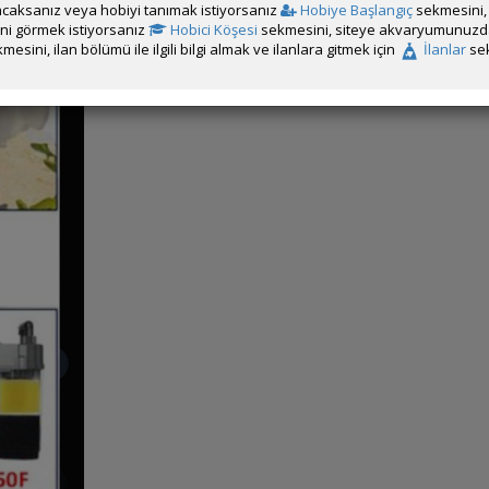
caksanız veya hobiyi tanımak istiyorsanız
Hobiye Başlangıç
sekmesini, 
rini görmek istiyorsanız
Hobici Köşesi
sekmesini, siteye akvaryumunuzda 
mesini, ilan bölümü ile ilgili bilgi almak ve ilanlara gitmek için
İlanlar
sek