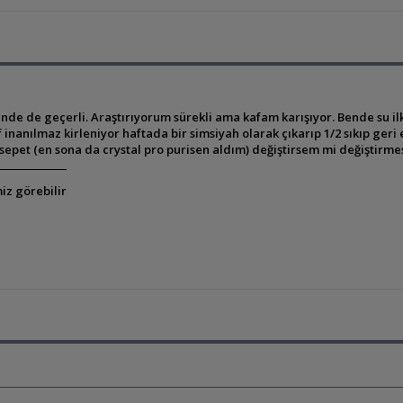
de de geçerli. Araştırıyorum sürekli ama kafam karışıyor. Bende su ilk
 inanılmaz kirleniyor haftada bir simsiyah olarak çıkarıp 1/2 sıkıp ge
k sepet (en sona da crystal pro purisen aldım) değiştirsem mi değiştir
iz görebilir