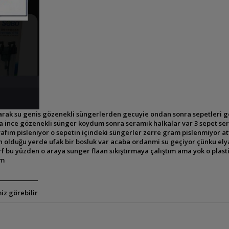
 olarak su genis gözenekli süngerlerden gecuyie ondan sonra sepetleri 
na ince gözenekli sünger koydum sonra seramik halkalar var 3 sepet s
elyafım pisleniyor o sepetin içindeki süngerler zerre gram pislenmiyor a
yafın olduğu yerde ufak bir bosluk var acaba ordanmi su geçiyor çünku el
 bu yüzden o araya sunger flaan sıkıştırmaya çalıştım ama yok o plast
im
iz görebilir