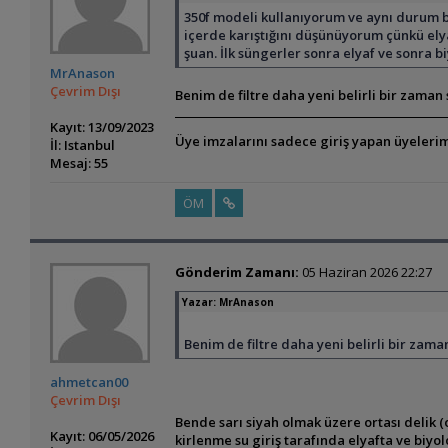
350f modeli kullanıyorum ve aynı durum be
içerde karıştığını düşünüyorum çünkü elya
şuan. İlk süngerler sonra elyaf ve sonra 
MrAnason
Çevrim Dışı
Benim de filtre daha yeni belirli bir zama
Kayıt: 13/09/2023
Üye imzalarını sadece giriş yapan üyelerim
İl: Istanbul
Mesaj: 55
ÖM
Gönderim Zamanı:
05 Haziran 2026 22:27
Yazar:
MrAnason
Benim de filtre daha yeni belirli bir zam
ahmetcan00
Çevrim Dışı
Bende sarı siyah olmak üzere ortası delik (ort
Kayıt: 06/05/2026
kirlenme su giriş tarafında elyafta ve biyo