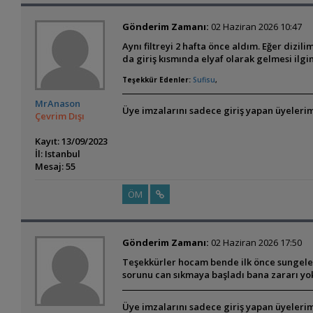
Gönderim Zamanı:
02 Haziran 2026 10:47
Aynı filtreyi 2 hafta önce aldım. Eğer dizili
da giriş kısmında elyaf olarak gelmesi ilgi
Teşekkür Edenler:
Sufisu
,
MrAnason
Üye imzalarını sadece giriş yapan üyelerim
Çevrim Dışı
Kayıt: 13/09/2023
İl: Istanbul
Mesaj: 55
ÖM
Gönderim Zamanı:
02 Haziran 2026 17:50
Teşekkürler hocam bende ilk önce sungeler
sorunu can sıkmaya başladı bana zararı yo
Üye imzalarını sadece giriş yapan üyelerim