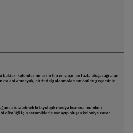
akteri kolonilerinin sizin filtreniz için en fazla oluşacağı alan
tankta ani amonyak, nitrit dalgalanmalarının önüne geçersiniz.
duğunca tutabilmek ki biyolojik medya kısmına mümkün
ebi düştüğü için seramiklerle oynayıp oluşan koloniye zarar