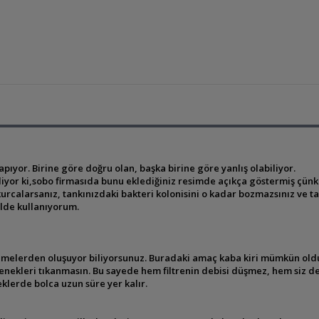
yapıyor. Birine göre doğru olan, başka birine göre yanlış olabiliyor.
iyor ki,sobo firmasıda bunu eklediğiniz resimde açıkça göstermiş çünkü b
kurcalarsanız, tankınızdaki bakteri kolonisini o kadar bozmazsınız ve 
ilde kullanıyorum.
zemelerden oluşuyor biliyorsunuz. Buradaki amaç kaba kiri mümkün ol
zenekleri tıkanmasın. Bu sayede hem filtrenin debisi düşmez, hem siz d
klerde bolca uzun süre yer kalır.
.