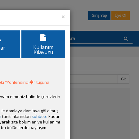
×
Giriş Yap
Üye Ol
Kullanım
lar
Kılavuzu
Git
1
2
ki "Yönlendirici
" tuşuna
devam etmeniz halinde çerezlerin
ısı ile damlaya damlaya göl olmuş
m
tanıtımlarından
sohbete
kadar
ayarak site bölümleri ve kullanımı
cak bu bölümlerde paylaşım