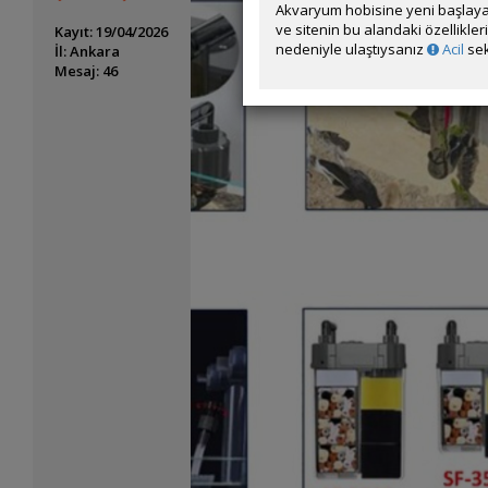
Akvaryum hobisine yeni başlaya
ve sitenin bu alandaki özellikle
Kayıt: 19/04/2026
nedeniyle ulaştıysanız
Acil
sek
İl: Ankara
Mesaj: 46