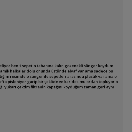
geliyor ben 1 sepetin tabanına kalın gözenekli sünger koydum
eramik halkalar dolu onunda üstünde elyaf var ama sadece bu
ttığım resimde o sünger ile sepetleri arasında plastik var ama o
yafta pisleniyor garip bir şeklide ve karidesimu ordan topluyor o
iği yukarı çektim filtrenin kapağını koyduğum zaman geri aynı