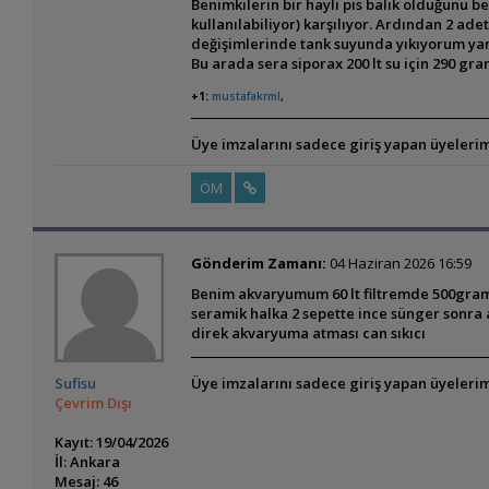
Benimkilerin bir hayli pis balık olduğunu be
kullanılabiliyor) karşılıyor. Ardından 2 ad
değişimlerinde tank suyunda yıkıyorum yani 
Bu arada sera siporax 200 lt su için 290 gr
+1:
mustafakrml
,
Üye imzalarını sadece giriş yapan üyelerim
ÖM
Gönderim Zamanı:
04 Haziran 2026 16:59
Benim akvaryumum 60 lt filtremde 500gram s
seramik halka 2 sepette ince sünger sonra 
direk akvaryuma atması can sıkıcı
Sufisu
Üye imzalarını sadece giriş yapan üyelerim
Çevrim Dışı
Kayıt: 19/04/2026
İl: Ankara
Mesaj: 46