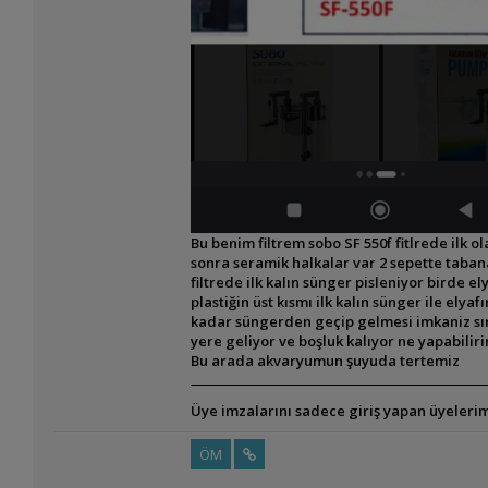
Bu benim filtrem sobo SF 550f fitlrede ilk
sonra seramik halkalar var 2 sepette taba
filtrede ilk kalın sünger pisleniyor birde 
plastiğin üst kısmı ilk kalın sünger ile el
kadar süngerden geçip gelmesi imkaniz sırf
yere geliyor ve boşluk kalıyor ne yapabilir
Bu arada akvaryumun şuyuda tertemiz
Üye imzalarını sadece giriş yapan üyelerim
ÖM