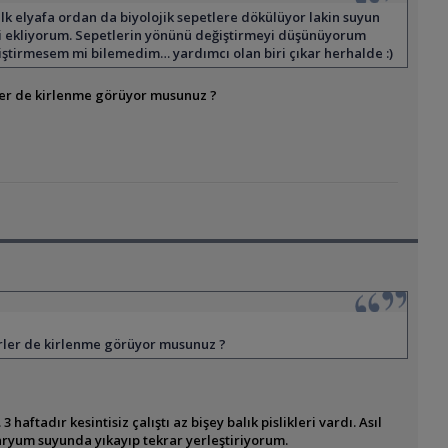
lk elyafa ordan da biyolojik sepetlere dökülüyor lakin suyun
geri ekliyorum. Sepetlerin yönünü değiştirmeyi düşünüyorum
eğiştirmesem mi bilemedim… yardımcı olan biri çıkar herhalde :)
erler de kirlenme görüyor musunuz ?
gerler de kirlenme görüyor musunuz ?
haftadır kesintisiz çalıştı az bişey balık pislikleri vardı. Asıl
kvaryum suyunda yıkayıp tekrar yerleştiriyorum.