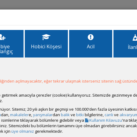
İlanlar
Forum
Site Bilgi
biye
Hobici Köşesi
Acil
İlan
langıç
u
ğinden açılmayacaktır, eğer tekrar ulaşmak isterseniz sitenin sağ üstünde
ale getirmek amacıyla çerezler (cookie) kullanıyoruz. Sitemizde gezinmeye 
z.
rünüyor. Sitemiz; 20 yılı aşkın bir geçmişi ve 100.000'den fazla üyesinin katk
m
dan,
makaleler
e,
yarışmalar
dan
balık
ve
bitki
bilgilerine,
canlı
ve
akvaryu
isimlerine tıklayarak bölümlere gidebilir veya
Kullanım Kılavuzu
'na tıkl
bilirsiniz. Sitemizdeki bu bölümlerin tamamını üye olmadan görebilirsiniz an
k için
üye olmanız
gerekmektedir.