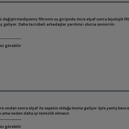
mi değiştirmediyseniz filtrenin su girişinde önce elyaf sonra biyolojik fil
nç geliyor. Daha tecrübeli arkadaşlar yardımcı olursa sevinirim.
iz görebilir
e ondan sonra elyaf ile sepetin olduğu kısma geliyor öyle yanlış ben
k ama neden daha iyi temizlik olmasın
iz görebilir