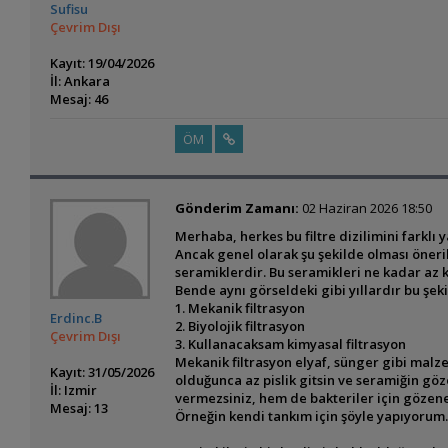
Sufisu
Çevrim Dışı
Kayıt: 19/04/2026
İl: Ankara
Mesaj: 46
ÖM
Gönderim Zamanı:
02 Haziran 2026 18:50
Merhaba, herkes bu filtre dizilimini farklı 
Ancak genel olarak şu şekilde olması öneril
seramiklerdir. Bu seramikleri ne kadar az 
Bende aynı görseldeki gibi yıllardır bu şek
1. Mekanik filtrasyon
Erdinc.B
2. Biyolojik filtrasyon
Çevrim Dışı
3. Kullanacaksam kimyasal filtrasyon
Mekanik filtrasyon elyaf, sünger gibi mal
Kayıt: 31/05/2026
olduğunca az pislik gitsin ve seramiğin gö
İl: Izmir
vermezsiniz, hem de bakteriler için gözene
Mesaj: 13
Örneğin kendi tankım için şöyle yapıyorum