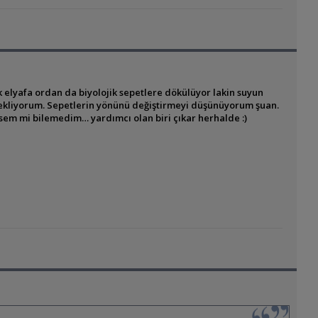
 elyafa ordan da biyolojik sepetlere dökülüyor lakin suyun
ri ekliyorum. Sepetlerin yönünü değiştirmeyi düşünüyorum şuan.
mesem mi bilemedim… yardımcı olan biri çıkar herhalde :)