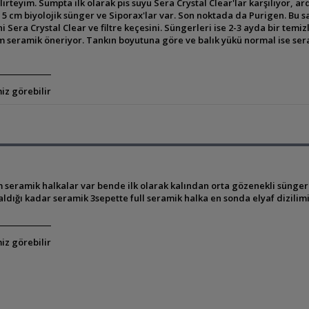
lirteyim. Sumpta ilk olarak pis suyu Sera Crystal Clear'lar karşılıyor, a
et 5 cm biyolojik sünger ve Siporax'lar var. Son noktada da Purigen. Bu s
Sera Crystal Clear ve filtre keçesini. Süngerleri ise 2-3 ayda bir temiz
am seramik öneriyor. Tankın boyutuna göre ve balık yükü normal ise sera
iz görebilir
eramik halkalar var bende ilk olarak kalından orta gözenekli sünger s
aldığı kadar seramik 3sepette full seramik halka en sonda elyaf dizil
iz görebilir