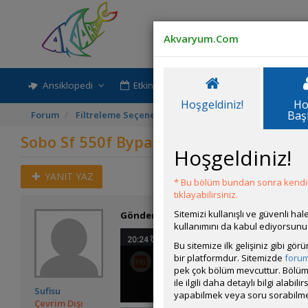
Akvaryum.Com
Ansiklopedi
Etkinlik-Paylaşım
Rehber
Hoşgeldiniz!
Ho
Baş
Forum
Filtreleme Seçenekleri
Sobo Sf 550f Bypass Sorun
Sobo Sf 550f Bypass Sorunu
Hoşgeldiniz!
YANIT YAZ
* Bu bölüm bundan sonra kendili
tıklayabilirsiniz.
Sitemizi kullanışlı ve güvenli h
Gönderim Zamanı:
01 Haziran 2026 20:44
kullanımını da kabul ediyorsunu
Bu sitemize ilk gelişiniz gibi gö
bir platformdur. Sitemizde
foru
pek çok bölüm mevcuttur. Bölüm 
ile ilgili daha detaylı bilgi ala
Sufisu
yapabilmek veya soru sorabilme
Çevrim Dışı