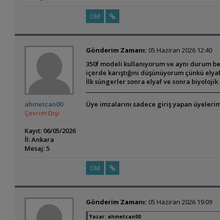
ÖM
Gönderim Zamanı:
05 Haziran 2026 12:40
350f modeli kullanıyorum ve aynı durum ben
içerde karıştığını düşünüyorum çünkü elyaf
İlk süngerler sonra elyaf ve sonra biyoloji
ahmetcan00
Üye imzalarını sadece giriş yapan üyelerim
Çevrim Dışı
Kayıt: 06/05/2026
İl: Ankara
Mesaj: 5
ÖM
Gönderim Zamanı:
05 Haziran 2026 19:09
Yazar:
ahmetcan00