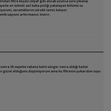
rdından filtre keçesi (elyaf gibi ancak uzunca süre yıkanıp
ayede en üstteki asıl kaba pisliği yakalayan bölümü su
liyorum, seramiklerim sürekli temiz kalıyor.
mik sayısını arttırmanızı önerir.
onra ilk sepette tabana kalın sünger sonra aldığı kadar
imin güzel olduğunu düşünüyorum ama bu filtrenin yukarıdan suyu