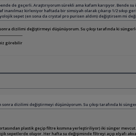
nde de geçerli. Araştırıyorum sürekli ama kafam karışıyor. Bende su i
f inanılmaz kirleniyor haftada bir simsiyah olarak çıkarıp 1/2 sıkıp 
biyolojik sepet (en sona da crystal pro purisen aldım) değiştirsem mi d
n sonra dizilimi değiştirmeyi düşünüyorum. Su çıkışı tarafında ki süng
iz görebilir
an sonra dizilimi değiştirmeyi düşünüyorum. Su çıkışı tarafında ki sün
asından plastik geçip filtre kısmına yerleştiriliyor) iki sünger mevcut. 3 
lojik sepetlerde oluyor. Her hafta su değişiminde filtreyi açıp elyafı a