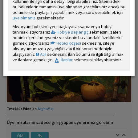
kullanımı ile ilgili daha detaylı bilgi alabilirsiniz. Sitemizdeki
bu bölümlerin tamamını üye olmadan görebilirsiniz ancak bu
bölümlerde paylaşım yapabilmek veya soru sorabilmek için
üye olmanız
gerekmektedir.
Akvaryum hobisine yeni başlayacaksanız veya hobiyi
tanımak istiyorsanız
Hobiye Başlangıç
sekmesini, zaten
hobinin içerisindeyseniz ve sitenin bu alandaki özelliklerini
görmek istiyorsanız
Hobici Köşesi
sekmesini, siteye
akvaryumunuzda yaşadığınız acil bir sorun nedeniyle
ulaştıysanız
Acil
sekmesini, ilan bölümü ile ilgili bilgi almak
ve ilanlara gitmek için
İlanlar
sekmesini tıklayabilirsiniz.
Teşekkür Edenler:
NightWist
,
Üye imzalarını sadece giriş yapan üyelerimiz görebilir
ÖM