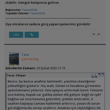
olabilir. Hangisi kolayınıza gelirse.
Beğenenler:
Tataaa4325
,
Teşekkür Edenler:
Tataaa4325
,
Üye imzalarını sadece giriş yapan üyelerimiz görebilir
ÖM
Tata
Çevrim Dışı
Gönderim Zamanı:
20 Şubat 2025 21:13
Yazar:
Ehtiyar
Bence, bu bence anahtar kelimedir, yanılma olasılığımın
yüksekliğini gösterir. Hiç watt, lümen vs hesabına girmeden
aydınlatmanız yetersiz. Onu epeyce arttırmak lazım. Yöntemi
size kalmış. Kapak var galiba üstten dik geliyor değil mi ışık?
Değilse üst orta konuma getirelim, şiddeti arttıralım, 4
saatten başlayıp zamanı kademeli arttırırız, yosun vb sorun
gördüğümüzde süreyi azaltırız. Anubias için söylediğiniz de