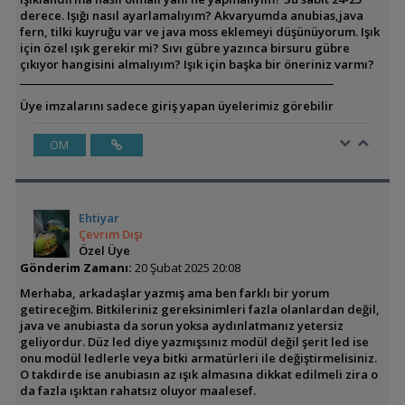
derece. Işığı nasıl ayarlamalıyım? Akvaryumda anubias,java
fern, tilki kuyruğu var ve java moss eklemeyi düşünüyorum. Işık
için özel ışık gerekir mi? Sıvı gübre yazınca birsuru gübre
çıkıyor hangisini almalıyım? Işık için başka bir öneriniz varmı?
Üye imzalarını sadece giriş yapan üyelerimiz görebilir
ÖM
Ehtiyar
Çevrim Dışı
Özel Üye
Gönderim Zamanı:
20 Şubat 2025 20:08
Merhaba, arkadaşlar yazmış ama ben farklı bir yorum
getireceğim. Bitkileriniz gereksinimleri fazla olanlardan değil,
java ve anubiasta da sorun yoksa aydınlatmanız yetersiz
geliyordur. Düz led diye yazmışsınız modül değil şerit led ise
onu modül ledlerle veya bitki armatürleri ile değiştirmelisiniz.
O takdirde ise anubiasın az ışık almasına dikkat edilmeli zira o
da fazla ışıktan rahatsız oluyor maalesef.