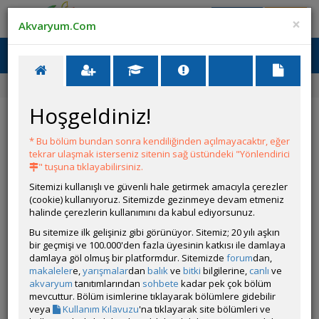
Giriş Yap
Üye Ol
×
Akvaryum.Com
Ana Menü
Toggl
naviga
Forum
Bitki Türleri ve Bakımı
Tilki Kuyruğu Çürüyor
Hoşgeldiniz!
Tilki Kuyruğu Çürüyor
* Bu bölüm bundan sonra kendiliğinden açılmayacaktır, eğer
Git
YANIT YAZ
tekrar ulaşmak isterseniz sitenin sağ üstündeki "Yönlendirici
" tuşuna tıklayabilirsiniz.
Sitemizi kullanışlı ve güvenli hale getirmek amacıyla çerezler
Tata
(cookie) kullanıyoruz. Sitemizde gezinmeye devam etmeniz
Çevrim Dışı
halinde çerezlerin kullanımını da kabul ediyorsunuz.
Gönderim Zamanı:
Bu sitemize ilk gelişiniz gibi görünüyor. Sitemiz; 20 yılı aşkın
19 Şubat 2025 23:32
bir geçmişi ve 100.000'den fazla üyesinin katkısı ile damlaya
Arkadaşlar betta akvaryumumda bir adet tilki kuyruğu var,
damlaya göl olmuş bir platformdur. Sitemizde
forum
dan,
diğer bitkilerde sorun olmamasına rağmen tilki kuyruğu önce
makaleler
e,
yarışmalar
dan
balık
ve
bitki
bilgilerine,
canlı
ve
kahverengilesip dökülüyor. Sabah bir saat akşam 4.30 saat
akvaryum
tanıtımlarından
sohbete
kadar pek çok bölüm
aydınlatıyorum düz led ile. İyileştirmek için ne yapmalıyım?
mevcuttur. Bölüm isimlerine tıklayarak bölümlere gidebilir
veya
Kullanım Kılavuzu
'na tıklayarak site bölümleri ve