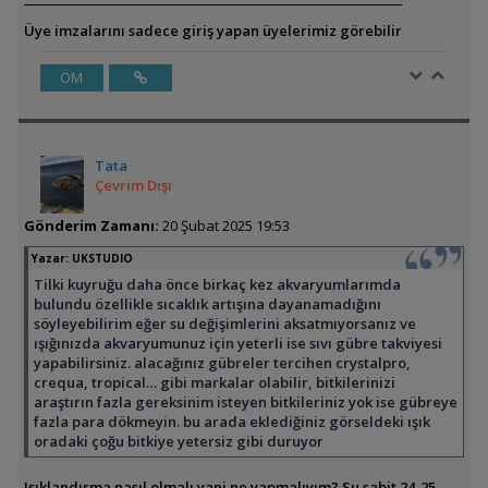
Üye imzalarını sadece giriş yapan üyelerimiz görebilir
ÖM
Tata
Çevrim Dışı
Gönderim Zamanı:
20 Şubat 2025 19:53
Yazar:
UKSTUDIO
Tilki kuyruğu daha önce birkaç kez akvaryumlarımda
bulundu özellikle sıcaklık artışına dayanamadığını
söyleyebilirim eğer su değişimlerini aksatmıyorsanız ve
ışığınızda akvaryumunuz için yeterli ise sıvı gübre takviyesi
yapabilirsiniz. alacağınız gübreler tercihen crystalpro,
crequa, tropical… gibi markalar olabilir, bitkilerinizi
araştırın fazla gereksinim isteyen bitkileriniz yok ise gübreye
fazla para dökmeyin. bu arada eklediğiniz görseldeki ışık
oradaki çoğu bitkiye yetersiz gibi duruyor
Işıklandırma nasıl olmalı yani ne yapmalıyım? Su sabit 24-25