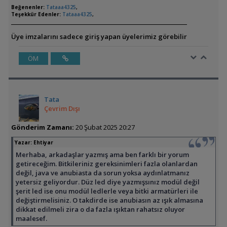
Beğenenler:
Tataaa4325
,
Teşekkür Edenler:
Tataaa4325
,
Üye imzalarını sadece giriş yapan üyelerimiz görebilir
ÖM
Tata
Çevrim Dışı
Gönderim Zamanı:
20 Şubat 2025 20:27
Yazar:
Ehtiyar
Merhaba, arkadaşlar yazmış ama ben farklı bir yorum
getireceğim. Bitkileriniz gereksinimleri fazla olanlardan
değil, java ve anubiasta da sorun yoksa aydınlatmanız
yetersiz geliyordur. Düz led diye yazmışsınız modül değil
şerit led ise onu modül ledlerle veya bitki armatürleri ile
değiştirmelisiniz. O takdirde ise anubiasın az ışık almasına
dikkat edilmeli zira o da fazla ışıktan rahatsız oluyor
maalesef.