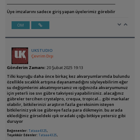
Üye imzalarını sadece giriş yapan üyelerimiz görebilir
ÖM
UKSTUDIO
Çevrim Dışı
Gönderim Zamanı:
20 Şubat 2025 19:13
Tilki kuyruğu daha önce birkaç kez akvaryumlarımda bulundu
özellikle sıcaklık artışına dayanamadığını söyleyebilirim eğer
su değişimlerini aksatmıyorsanız ve ışığınızda akvaryumunuz
için yeterli ise sıvı gübre takviyesi yapabilirsiniz. alacağınız
gübreler tercihen crystalpro, crequa, tropical… gibi markalar
olabilir, bitkilerinizi araştırın fazla gereksinim isteyen
bitkileriniz yok ise gübreye fazla para dökmeyin. bu arada
eklediğiniz görseldeki ışık oradaki çoğu bitkiye yetersiz gibi
duruyor
Beğenenler:
Tataaa4325
,
Teşekkür Edenler:
Tataaa4325
,