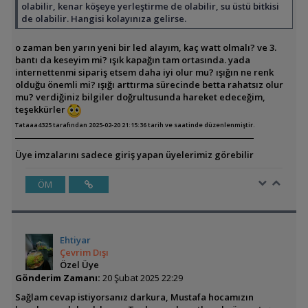
olabilir, kenar köşeye yerleştirme de olabilir, su üstü bitkisi
de olabilir. Hangisi kolayınıza gelirse.
o zaman ben yarın yeni bir led alayım, kaç watt olmalı? ve 3.
bantı da keseyim mi? ışık kapağın tam ortasında. yada
internettenmi sipariş etsem daha iyi olur mu? ışığın ne renk
olduğu önemli mi? ışığı arttırma sürecinde betta rahatsız olur
mu? verdiğiniz bilgiler doğrultusunda hareket edeceğim,
teşekkürler
Tataaa4325 tarafından 2025-02-20 21:15:36 tarih ve saatinde düzenlenmiştir.
Üye imzalarını sadece giriş yapan üyelerimiz görebilir
ÖM
Ehtiyar
Çevrim Dışı
Özel Üye
Gönderim Zamanı:
20 Şubat 2025 22:29
Sağlam cevap istiyorsanız darkura, Mustafa hocamızın