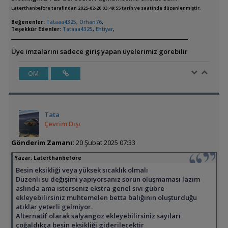
Laterthanbefore tarafından 2025-02-20 03:49:55 tarih ve saatinde düzenlenmiştir.
Beğenenler:
Tataaa4325
,
Orhan76
,
Teşekkür Edenler:
Tataaa4325
,
Ehtiyar
,
Üye imzalarını sadece giriş yapan üyelerimiz görebilir
ÖM
Tata
Çevrim Dışı
Gönderim Zamanı:
20 Şubat 2025 07:33
Yazar:
Laterthanbefore
Besin eksikliği veya yüksek sıcaklık olmalı
Düzenli su değişimi yapıyorsanız sorun oluşmaması lazım
aslında ama isterseniz ekstra genel sıvı gübre
ekleyebilirsiniz muhtemelen betta balığının oluşturduğu
atıklar yeterli gelmiyor.
Alternatif olarak salyangoz ekleyebilirsiniz sayıları
çoğaldıkça besin eksikliği giderilecektir