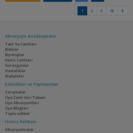
1
2
3
18
Akvaryum Ansiklopedisi
Tatlı Su Canlıları
Bitkiler
Biyotoplar
Deniz Canlıları
Sürüngenler
Hastalıklar
Makaleler
Etkinlikler ve Paylaşımlar
Yarışmalar
Üye Canlı Veri Tabanı
Üye Akvaryumları
Üye Blogları
Toplu sohbet
Hobici Rehberi
Akvaryumcular