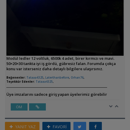
Modül ledler 12 voltluk, 6500k 4 adet, birer kırmızı ve mavi.
50×20×30 tankta iyi iş gördü, gübresiz falan. Forumda çokça
konu var isterseniz daha detaylı bilgilere ulaşırsınız.
Beğenenler:
Tataaa4325
,
Laterthanbefore
,
Orhan76
,
Teşekkür Edenler:
Tataaa4325
,
Üye imzalarını sadece giriş yapan üyelerimiz görebilir
ÖM
YANIT YAZ
FAVORİ