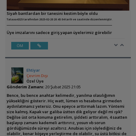
Siyah bantlardan bir tanesini kestim böyle oldu
Tataaa4325 tarafından 2025-02-20 20:45:04 tarih ve saatinde düzenlenmiştir.
Üye imzalarını sadece giriş yapan üyelerimiz görebilir
ÖM
Ehtiyar
Çevrim Dışı
Özel Üye
Gönderim Zamanı:
20 Şubat 2025 21:05
Bence, bu bence anahtar kelimedir, yanılma olasılığımın
yüksekliğini gösterir. Hiç watt, lümen vs hesabına girmeden
aydınlatmanız yetersiz. Onu epeyce arttırmak lazım. Yöntemi
size kalmış. Kapak var galiba üstten dik geliyor değil mi ışık?
Değilse üst orta konuma getirelim, şiddeti arttıralım, 4 saatten
başlayıp zamanı kademeli arttırırız, yosun vb sorun
gördüğümüzde süreyi azaltırız. Anubias için söylediğiniz de
olabilir, kenar köşeye yerleştirme de olabilir, su üstü bitkisi de