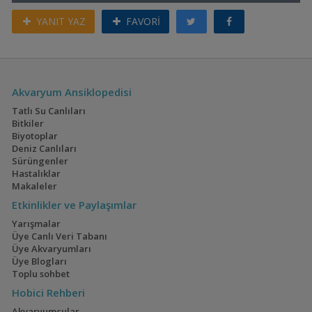
YANIT YAZ
FAVORİ
Akvaryum Ansiklopedisi
Tatlı Su Canlıları
Bitkiler
Biyotoplar
Deniz Canlıları
Sürüngenler
Hastalıklar
Makaleler
Etkinlikler ve Paylaşımlar
Yarışmalar
Üye Canlı Veri Tabanı
Üye Akvaryumları
Üye Blogları
Toplu sohbet
Hobici Rehberi
Akvaryumcular