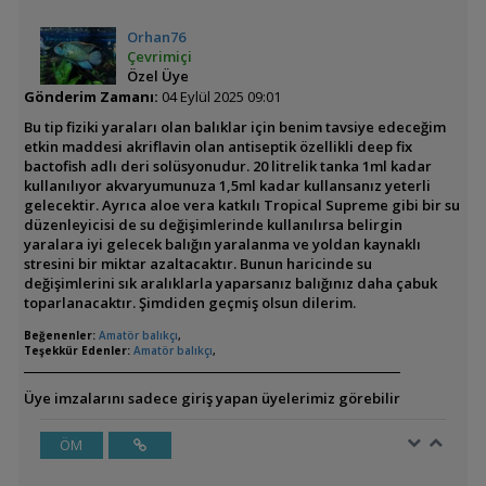
Orhan76
Çevrimiçi
Özel Üye
Gönderim Zamanı:
04 Eylül 2025 09:01
Bu tip fiziki yaraları olan balıklar için benim tavsiye edeceğim
etkin maddesi akriflavin olan antiseptik özellikli deep fix
bactofish adlı deri solüsyonudur. 20 litrelik tanka 1ml kadar
kullanılıyor akvaryumunuza 1,5ml kadar kullansanız yeterli
gelecektir. Ayrıca aloe vera katkılı Tropical Supreme gibi bir su
düzenleyicisi de su değişimlerinde kullanılırsa belirgin
yaralara iyi gelecek balığın yaralanma ve yoldan kaynaklı
stresini bir miktar azaltacaktır. Bunun haricinde su
değişimlerini sık aralıklarla yaparsanız balığınız daha çabuk
toparlanacaktır. Şimdiden geçmiş olsun dilerim.
Beğenenler:
Amatör balıkçı
,
Teşekkür Edenler:
Amatör balıkçı
,
Üye imzalarını sadece giriş yapan üyelerimiz görebilir
ÖM