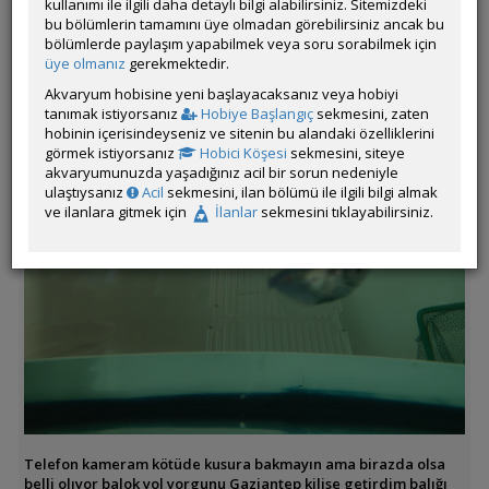
kullanımı ile ilgili daha detaylı bilgi alabilirsiniz. Sitemizdeki
Filitrasyon: iç filte
bu bölümlerin tamamını üye olmadan görebilirsiniz ancak bu
İlaç Kullandıysanız İsimleri ve Miktarları: YOK
bölümlerde paylaşım yapabilmek veya soru sorabilmek için
üye olmanız
gerekmektedir.
Diğer Genel Bilgiler (Su değişim sıklığı, akvaryumda en son
yaptığınız değişiklikler vb.):hiçbir değişiklik yapmadım
Akvaryum hobisine yeni başlayacaksanız veya hobiyi
tanımak istiyorsanız
Hobiye Başlangıç
sekmesini, zaten
hobinin içerisindeyseniz ve sitenin bu alandaki özelliklerini
görmek istiyorsanız
Hobici Köşesi
sekmesini, siteye
akvaryumunuzda yaşadığınız acil bir sorun nedeniyle
ulaştıysanız
Acil
sekmesini, ilan bölümü ile ilgili bilgi almak
ve ilanlara gitmek için
İlanlar
sekmesini tıklayabilirsiniz.
Telefon kameram kötüde kusura bakmayın ama birazda olsa
belli olıyor balok yol yorgunu Gaziantep kilise getirdim balığı