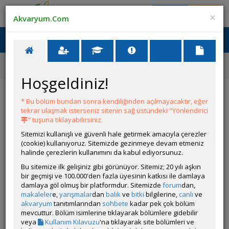
Giriş Yap
Üye Ol
×
Akvaryum.Com
Ana Menü
Toggl
naviga
Forum
Hastalıklar ve İlaçlar
Transgenetik Tetrada Sıkıntı Var
Hoşgeldiniz!
Transgenetik Tetrada Sıkıntı Var
* Bu bölüm bundan sonra kendiliğinden açılmayacaktır, eğer
tekrar ulaşmak isterseniz sitenin sağ üstündeki "Yönlendirici
YANIT YAZ
" tuşuna tıklayabilirsiniz.
Sitemizi kullanışlı ve güvenli hale getirmek amacıyla çerezler
(cookie) kullanıyoruz. Sitemizde gezinmeye devam etmeniz
Killicory
halinde çerezlerin kullanımını da kabul ediyorsunuz.
Çevrim Dışı
Bu sitemize ilk gelişiniz gibi görünüyor. Sitemiz; 20 yılı aşkın
Gönderim Zamanı:
bir geçmişi ve 100.000'den fazla üyesinin katkısı ile damlaya
03 Eylül 2025 17:22
damlaya göl olmuş bir platformdur. Sitemizde
forum
dan,
Fotoğraf:
makaleler
e,
yarışmalar
dan
balık
ve
bitki
bilgilerine,
canlı
ve
Hastalık Belirtileri: yara kanlanma
akvaryum
tanıtımlarından
sohbete
kadar pek çok bölüm
Akvaryum Kapasitesi (litre): 30L
mevcuttur. Bölüm isimlerine tıklayarak bölümlere gidebilir
Akvaryumdaki Diğer Canlılar: Lepistes corydoras
veya
Kullanım Kılavuzu
'na tıklayarak site bölümleri ve
Bilinen Tüm Su Değerleri (pH, sıcaklık, amonyak, nitrat):