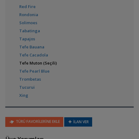
Laetacara dorsigera
(Kırmızı Göğüslü Acara)
Red Fire
Rondonia
Solimoes
Tabatinga
Laetacara fulvipinnis
Tapajos
Tefe Bauana
Tefe Cacadola
Tefe Muton (Seçili)
Laetacara thayeri
Tefe Pearl Blue
Trombetas
Tucurui
Xing
Nannacara anomala
(Altın Cüce)
TÜRÜ FAVORİLERİNE EKLE
İLAN VER
Nannacara
aureocephalus