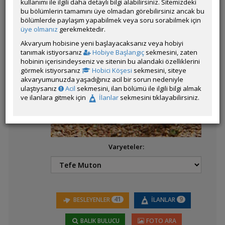
kullanımı ile ilgili daha detaylı bilgi alabilirsiniz. Sitemizdeki
bu bölümlerin tamamını üye olmadan görebilirsiniz ancak bu
bölümlerde paylaşım yapabilmek veya soru sorabilmek için
üye olmanız
gerekmektedir.
Latince
Aequidens diadema
Akvaryum hobisine yeni başlayacaksanız veya hobiyi
Adı:
tanımak istiyorsanız
Hobiye Başlangıç
sekmesini, zaten
hobinin içerisindeyseniz ve sitenin bu alandaki özelliklerini
görmek istiyorsanız
Hobici Köşesi
sekmesini, siteye
akvaryumunuzda yaşadığınız acil bir sorun nedeniyle
Aequidens metae
ulaştıysanız
Acil
sekmesini, ilan bölümü ile ilgili bilgi almak
(Yellow Acara)
ve ilanlara gitmek için
İlanlar
sekmesini tıklayabilirsiniz.
Aequidens patricki
Varyeteler:
Aequidens
portalegrensis
(Kahverengi Acara -
41
9
BESLEYENLER
İLANLAR
Port Acara)
BALIK BULUCU
FOTO ARA