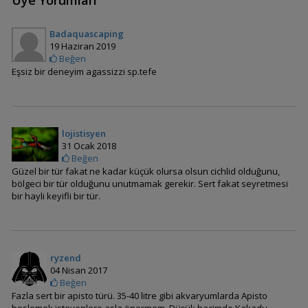
Üye Yorumları
Badaquascaping
Nannacara taenia
19 Haziran 2019
(Çizgili Cüce Cichlid)
Beğen
Eşsiz bir deneyim agassizzi sp.tefe
Apistogramma İniridae
lojistisyen
31 Ocak 2018
Beğen
Güzel bir tür fakat ne kadar küçük olursa olsun cichlid olduğunu,
bölgeci bir tür olduğunu unutmamak gerekir. Sert fakat seyretmesi
Apistogramma agassizi
bir hayli keyifli bir tür.
(Agassizi)
ryzend
Apistogramma
04 Nisan 2017
allpahuayo
Beğen
Fazla sert bir apisto türü. 35-40 litre gibi akvaryumlarda Apisto