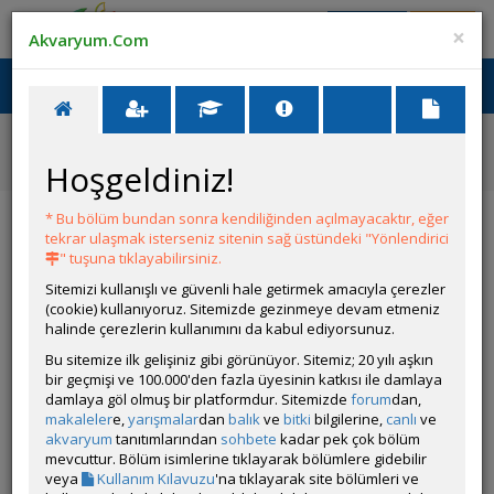
Giriş Yap
Üye Ol
×
Akvaryum.Com
Ana Menü
Toggl
naviga
Ana Sayfa
Tatlı Su Canlıları
Güney Amerika Cichlidleri
Hoşgeldiniz!
Apistogramma agassizi (Agassizi)
Apistogramma agassizi (Agassizi)
* Bu bölüm bundan sonra kendiliğinden açılmayacaktır, eğer
tekrar ulaşmak isterseniz sitenin sağ üstündeki "Yönlendirici
" tuşuna tıklayabilirsiniz.
Sitemizi kullanışlı ve güvenli hale getirmek amacıyla çerezler
(cookie) kullanıyoruz. Sitemizde gezinmeye devam etmeniz
halinde çerezlerin kullanımını da kabul ediyorsunuz.
Bu sitemize ilk gelişiniz gibi görünüyor. Sitemiz; 20 yılı aşkın
bir geçmişi ve 100.000'den fazla üyesinin katkısı ile damlaya
damlaya göl olmuş bir platformdur. Sitemizde
forum
dan,
Grubun Diğer Türleri
makaleler
e,
yarışmalar
dan
balık
ve
bitki
bilgilerine,
canlı
ve
akvaryum
tanıtımlarından
sohbete
kadar pek çok bölüm
mevcuttur. Bölüm isimlerine tıklayarak bölümlere gidebilir
Liste
veya
Kullanım Kılavuzu
'na tıklayarak site bölümleri ve