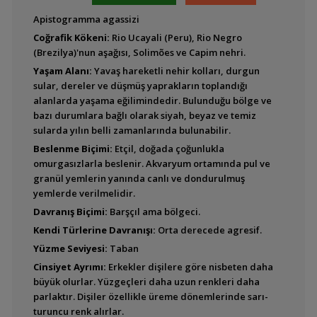
Apistogramma agassizi
Aequidens pulcher
(Blue Acara)
Coğrafik Kökeni:
Rio Ucayali (Peru), Rio Negro
(Brezilya)'nun aşağısı, Solimões ve Capim nehri.
Yaşam Alanı:
Yavaş hareketli nehir kolları, durgun
Aequidens sp.
sular, dereler ve düşmüş yaprakların toplandığı
Goldsaum (Green
alanlarda yaşama eğilimindedir. Bulunduğu bölge ve
Terror)
bazı durumlara bağlı olarak siyah, beyaz ve temiz
sularda yılın belli zamanlarında bulunabilir.
Beslenme Biçimi:
Etçil, doğada çoğunlukla
Aequidens sp.
omurgasızlarla beslenir. Akvaryum ortamında pul ve
''Silversaum'' (Green
granül yemlerin yanında canlı ve dondurulmuş
Terror)
yemlerde verilmelidir.
Davranış Biçimi:
Barşçıl ama bölgeci.
Kendi Türlerine Davranışı:
Orta derecede agresif.
Yüzme Seviyesi:
Taban
Aequidens tetramerus
Cinsiyet Ayrımı:
Erkekler dişilere göre nisbeten daha
büyük olurlar. Yüzgeçleri daha uzun renkleri daha
parlaktır. Dişiler özellikle üreme dönemlerinde sarı-
turuncu renk alırlar.