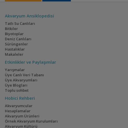
Apistogramma borelli
Akvaryum Ansiklopedisi
(Borelli)
Tatlı Su Canlıları
Bitkiler
Biyotoplar
Deniz Canlıları
Apistogramma brevis
Sürüngenler
(Brevis)
Hastalıklar
Makaleler
Etkinlikler ve Paylaşımlar
Apistogramma
Yarışmalar
cacatuoides (Kakadu)
Üye Canlı Veri Tabanı
Üye Akvaryumları
Üye Blogları
Toplu sohbet
Hobici Rehberi
Apistogramma cf.
ortegai (pebas)
Akvaryumcular
Hesaplamalar
Akvaryum Ürünleri
Örnek Akvaryum Kurulumları
Apistogramma
Akvaryum Kültürü