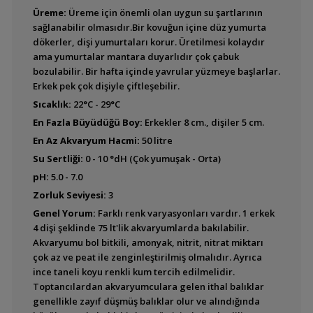
Üreme:
Üreme için önemli olan uygun su şartlarının
Bujurquina vittata
sağlanabilir olmasıdır.Bir kovuğun içine düz yumurta
dökerler, dişi yumurtaları korur. Üretilmesi kolaydır
ama yumurtalar mantara duyarlıdır çok çabuk
bozulabilir. Bir hafta içinde yavrular yüzmeye başlarlar.
Erkek pek çok dişiyle çiftleşebilir.
Krobia itanyi
Sıcaklık:
22°C - 29°C
En Fazla Büyüdüğü Boy:
Erkekler 8 cm., dişiler 5 cm.
En Az Akvaryum Hacmi:
50 litre
Su Sertliği:
0 - 10 °dH (Çok yumuşak - Orta)
Krobia sp.''Rio Xingu''
pH:
5.0 - 7.0
Zorluk Seviyesi:
3
Genel Yorum:
Farklı renk varyasyonları vardır. 1 erkek
4 dişi şeklinde 75 lt'lik akvaryumlarda bakılabilir.
Tahuantinsuyoa
Akvaryumu bol bitkili, amonyak, nitrit, nitrat miktarı
macantzatza (Safir
çok az ve peat ile zenginleştirilmiş olmalıdır. Ayrıca
Cichlid)
ince taneli koyu renkli kum tercih edilmelidir.
Toptancılardan akvaryumculara gelen ithal balıklar
genellikle zayıf düşmüş balıklar olur ve alındığında