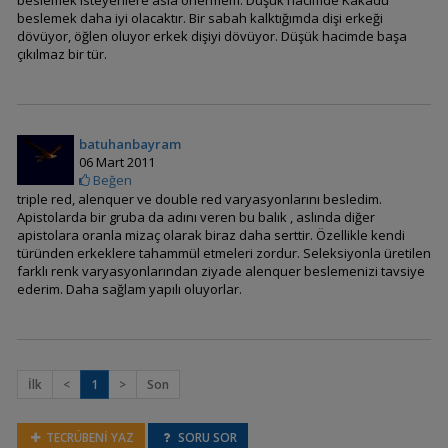
beslemek isteyenlere asla önermem. Düşük hacimde Kakadu
beslemek daha iyi olacaktır. Bir sabah kalktığımda dişi erkeği
dövüyor, öğlen oluyor erkek dişiyi dövüyor. Düşük hacimde başa
Apistogramma
çıkılmaz bir tür.
atahualpa (Günbatımı
Apisto)
batuhanbayram
Apistogramma
06 Mart 2011
baenschi (inka)
Beğen
triple red, alenquer ve double red varyasyonlarını besledim.
Apistolarda bir gruba da adını veren bu balık , aslında diğer
apistolara oranla mizaç olarak biraz daha serttir. Özellikle kendi
türünden erkeklere tahammül etmeleri zordur. Seleksiyonla üretilen
Apistogramma
farklı renk varyasyonlarından ziyade alenquer beslemenizi tavsiye
bitaeniata (Şeritli Cüce
ederim. Daha sağlam yapılı oluyorlar.
Cichlid)
Apistogramma blutkehl
İlk
<
1
>
Son
(cutthroat)
TECRÜBENİ YAZ
SORU SOR