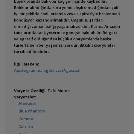
büyük oranda balık bir kaç gün içinde kaybedilir.
Balıklar alındığında kuru yeme alışık olmadığından çok
Astronotus crassipinnis
iyi bir şekilde canlı artemia veya su piresiyle beslenmeli
kondüsyon kazandırılmalıdır. Uygun su şartları
olmadığı zaman balığı yaşatmak zordur. Karma Amazon
tanklarında tank yeterince genişse bakılabilir. Bölgeci
ve agresif olduğundan küçük akvaryumlarda başka
Astronotus ocellatus
türlerle beraber yaşaması zordur. Bitkili akvaryumlar
(Astronot - Oscar)
tercih edilmelidir.
İlgili Makale:
Apistogramma agassizzi (Agassizi)
Chaetobranchopsis
australis (Basketmouth)
Varyete Özelliği:
Tefe Muton
Varyeteler:
Alenquer
Blue Phantom
Chaetobranchopsis
orbicularis
Cameta
Careiro