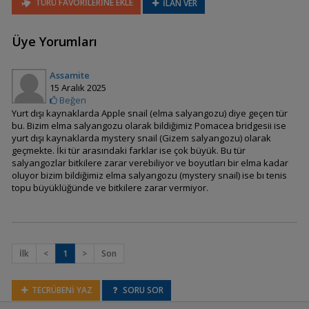
TÜRÜ FAVORİLERİNE EKLE
İLAN VER
Pomacea insularum
Üye Yorumları
Assamite
Pomacea lineata
15 Aralık 2025
Beğen
Yurt dışı kaynaklarda Apple snail (elma salyangozu) diye geçen tür
bu. Bizim elma salyangozu olarak bildiğimiz Pomacea bridgesii ise
yurt dışı kaynaklarda mystery snail (Gizem salyangozu) olarak
geçmekte. İki tür arasındaki farklar ise çok büyük. Bu tür
Pomacea paludosa
salyangozlar bitkilere zarar verebiliyor ve boyutları bir elma kadar
(Florida Apple Snail)
oluyor bizim bildiğimiz elma salyangozu (mystery snail) ise bı tenis
topu büyüklüğünde ve bitkilere zarar vermiyor.
Theodoxus altenai
İlk
<
1
>
Son
TECRÜBENİ YAZ
SORU SOR
Tylomelania sp. orange