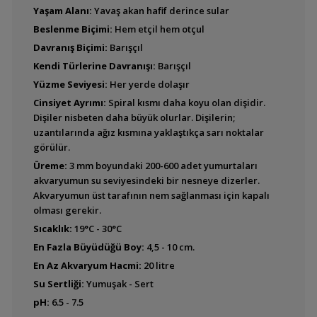
Yaşam Alanı:
Yavaş akan hafif derince sular
(Asya Tatlı Su Midyesi)
Beslenme Biçimi:
Hem etçil hem otçul
Davranış Biçimi:
Barışçıl
Kendi Türlerine Davranışı:
Barışçıl
Yüzme Seviyesi:
Her yerde dolaşır
Neritina natalensis
(Zebra Nerite)
Cinsiyet Ayrımı:
Spiral kısmı daha koyu olan dişidir.
Dişiler nisbeten daha büyük olurlar. Dişilerin;
uzantılarında ağız kısmına yaklaştıkça sarı noktalar
görülür.
Üreme:
3 mm boyundaki 200-600 adet yumurtaları
Neritina reclivata
akvaryumun su seviyesindeki bir nesneye dizerler.
(Zeytin Nerite)
Akvaryumun üst tarafının nem sağlanması için kapalı
olması gerekir.
Sıcaklık:
19°C - 30°C
Planorbis rubrum
En Fazla Büyüdüğü Boy:
4,5 - 10 cm.
(Ramshorn Salyangoz)
En Az Akvaryum Hacmi:
20 litre
Su Sertliği:
Yumuşak - Sert
pH:
6.5 - 7.5
Pomacea bridgesii