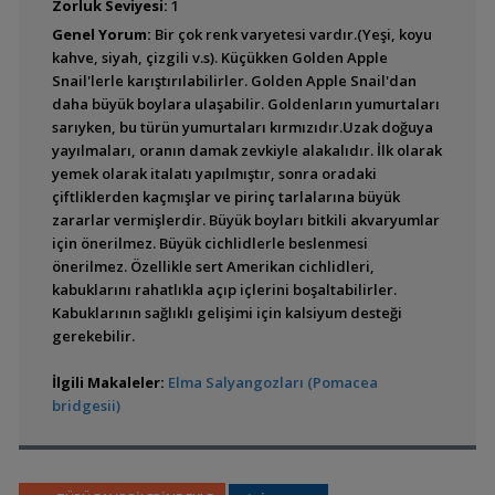
(Elma Salyangozu -
Zorluk Seviyesi:
1
Apple Snail)
Genel Yorum:
Bir çok renk varyetesi vardır.(Yeşi, koyu
kahve, siyah, çizgili v.s). Küçükken Golden Apple
Snail'lerle karıştırılabilirler. Golden Apple Snail'dan
daha büyük boylara ulaşabilir. Goldenların yumurtaları
Pomacea canaliculata
sarıyken, bu türün yumurtaları kırmızıdır.Uzak doğuya
yayılmaları, oranın damak zevkiyle alakalıdır. İlk olarak
yemek olarak italatı yapılmıştır, sonra oradaki
çiftliklerden kaçmışlar ve pirinç tarlalarına büyük
zararlar vermişlerdir. Büyük boyları bitkili akvaryumlar
için önerilmez. Büyük cichlidlerle beslenmesi
Pomacea flagellata
önerilmez. Özellikle sert Amerikan cichlidleri,
kabuklarını rahatlıkla açıp içlerini boşaltabilirler.
Kabuklarının sağlıklı gelişimi için kalsiyum desteği
gerekebilir.
İlgili Makaleler:
Elma Salyangozları (Pomacea
Pomacea haustrum
bridgesii)