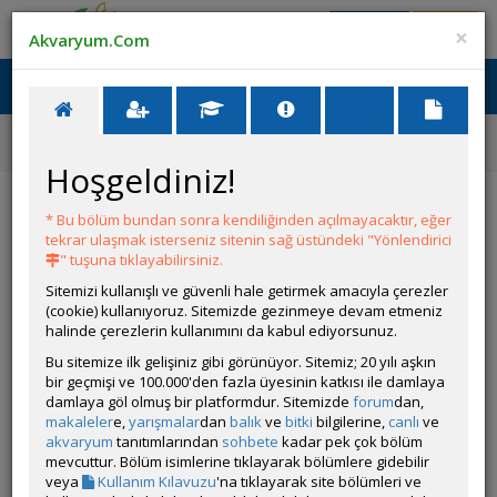
Giriş Yap
Üye Ol
×
Akvaryum.Com
Ana Menü
Toggl
naviga
Ana Sayfa
Tatlı Su Canlıları
Omurgasızlar
Pomacea canaliculata
Hoşgeldiniz!
Pomacea canaliculata
* Bu bölüm bundan sonra kendiliğinden açılmayacaktır, eğer
tekrar ulaşmak isterseniz sitenin sağ üstündeki "Yönlendirici
" tuşuna tıklayabilirsiniz.
Sitemizi kullanışlı ve güvenli hale getirmek amacıyla çerezler
(cookie) kullanıyoruz. Sitemizde gezinmeye devam etmeniz
halinde çerezlerin kullanımını da kabul ediyorsunuz.
Bu sitemize ilk gelişiniz gibi görünüyor. Sitemiz; 20 yılı aşkın
bir geçmişi ve 100.000'den fazla üyesinin katkısı ile damlaya
Grubun Diğer Türleri
damlaya göl olmuş bir platformdur. Sitemizde
forum
dan,
makaleler
e,
yarışmalar
dan
balık
ve
bitki
bilgilerine,
canlı
ve
akvaryum
tanıtımlarından
sohbete
kadar pek çok bölüm
Liste
mevcuttur. Bölüm isimlerine tıklayarak bölümlere gidebilir
veya
Kullanım Kılavuzu
'na tıklayarak site bölümleri ve