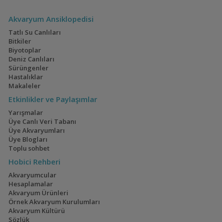
(Turuncu Poso Rabbit
Salyangozu)
Akvaryum Ansiklopedisi
Tatlı Su Canlıları
Bitkiler
Cambarellus
Biyotoplar
patzcuarensis (Meksika
Deniz Canlıları
Cüce Portakal Kereviti)
Sürüngenler
Hastalıklar
Makaleler
Cherax
quadricarinatus
Etkinlikler ve Paylaşımlar
(Kırmızı Kıskaçlı
Yarışmalar
Kerevit)
Üye Canlı Veri Tabanı
Üye Akvaryumları
Üye Blogları
Toplu sohbet
Procambarus alleni
(Mavi Kerevit)
Hobici Rehberi
Akvaryumcular
Hesaplamalar
Akvaryum Ürünleri
Örnek Akvaryum Kurulumları
Procambarus clarkii
Akvaryum Kültürü
(Kırmızı Bataklık
Sözlük