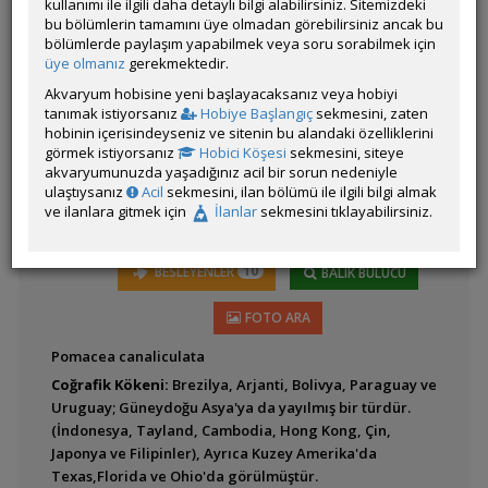
kullanımı ile ilgili daha detaylı bilgi alabilirsiniz. Sitemizdeki
bu bölümlerin tamamını üye olmadan görebilirsiniz ancak bu
bölümlerde paylaşım yapabilmek veya soru sorabilmek için
Latince
Anentome helena (Katil
üye olmanız
gerekmektedir.
Adı:
Salyangoz)
Akvaryum hobisine yeni başlayacaksanız veya hobiyi
tanımak istiyorsanız
Hobiye Başlangıç
sekmesini, zaten
hobinin içerisindeyseniz ve sitenin bu alandaki özelliklerini
görmek istiyorsanız
Hobici Köşesi
sekmesini, siteye
akvaryumunuzda yaşadığınız acil bir sorun nedeniyle
ulaştıysanız
Acil
sekmesini, ilan bölümü ile ilgili bilgi almak
ve ilanlara gitmek için
İlanlar
sekmesini tıklayabilirsiniz.
Asolene pulchella
10
BESLEYENLER
BALIK BULUCU
FOTO ARA
Asolene spixi (Zebra
Pomacea canaliculata
Elma Salyangozu)
Coğrafik Kökeni:
Brezilya, Arjanti, Bolivya, Paraguay ve
Uruguay; Güneydoğu Asya'ya da yayılmış bir türdür.
(İndonesya, Tayland, Cambodia, Hong Kong, Çin,
Japonya ve Filipinler), Ayrıca Kuzey Amerika'da
Texas,Florida ve Ohio'da görülmüştür.
Corbicula fluminea