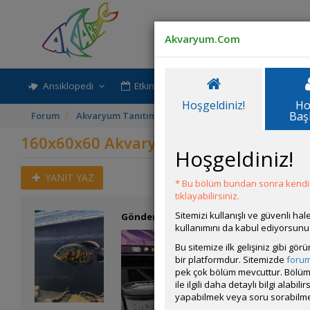
Akvaryum.Com
Ansiklopedi
Etkinlik-Paylaşım
Rehber
Hoşgeldiniz!
Ho
Baş
Forum
Akvaryum Tanıtımı
160x60x60 Akvaryumum
160x60x60 Akvaryumum
Hoşgeldiniz!
YANIT YAZ
* Bu bölüm bundan sonra kendili
tıklayabilirsiniz.
Sitemizi kullanışlı ve güvenli h
Gönderim Zamanı:
09 Mayıs 2026 16:33
kullanımını da kabul ediyorsunu
Bu sitemize ilk gelişiniz gibi gö
bir platformdur. Sitemizde
foru
pek çok bölüm mevcuttur. Bölüm 
ile ilgili daha detaylı bilgi ala
yapabilmek veya soru sorabilme