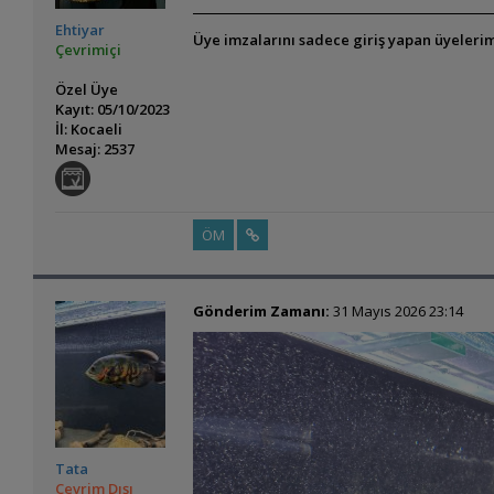
Ehtiyar
Üye imzalarını sadece giriş yapan üyelerim
Çevrimiçi
Özel Üye
Kayıt: 05/10/2023
İl: Kocaeli
Mesaj: 2537
ÖM
Gönderim Zamanı:
31 Mayıs 2026 23:14
Tata
Çevrim Dışı