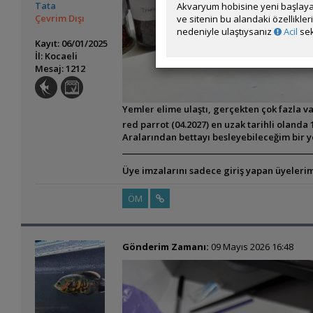
Tata
Akvaryum hobisine yeni başlaya
Çevrim Dışı
ve sitenin bu alandaki özellikle
nedeniyle ulaştıysanız
Acil
sek
Kayıt: 06/01/2025
İl: Kocaeli
Mesaj: 1212
Yemler elime ulaştı, gerçekten çok fazla v
red parrot (04.2027) en uzak tarihli olanda 
Aralarından bettayı besleyebileceğim bir 
Üye imzalarını sadece giriş yapan üyelerim
ÖM
Gönderim Zamanı:
09 Mayıs 2026 16:48