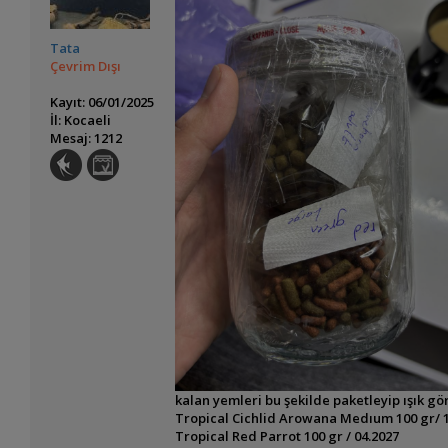
Tata
Çevrim Dışı
Kayıt: 06/01/2025
İl: Kocaeli
Mesaj: 1212
kalan yemleri bu şekilde paketleyip ışık 
Tropical Cichlid Arowana Medıum 100 gr/ 
Tropical Red Parrot 100 gr / 04.2027