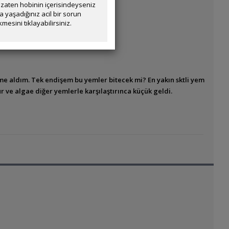
zaten hobinin içerisindeyseniz
yaşadığınız acil bir sorun
mesini tıklayabilirsiniz.
e aldım. Tek endişem bu yemler bitecek mi? En yakın sktli yem
our ve algae diğer yemlerle karşılaştırınca küçük geldi.