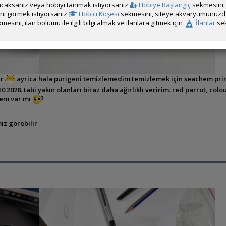
caksanız veya hobiyi tanımak istiyorsanız
Hobiye Başlangıç
sekmesini, 
rini görmek istiyorsanız
Hobici Köşesi
sekmesini, siteye akvaryumunuzda 
mesini, ilan bölümü ile ilgili bilgi almak ve ilanlara gitmek için
İlanlar
sek
ar
ayrica hala purigeni temizlemedim temizlemek için seachem prim
10.2028. tabi yakın olanları biraz daha ağırlıklı veririm. red parrot, col
yem var mı
iz görebilir