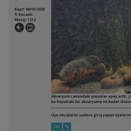
Kayıt: 06/01/2025
İl: Kocaeli
Mesaj: 1212
Akvaryum camındaki yosunlar epey arttı, 
bu boyuttaki bir akvaryuma ne kadar dozla
Üye imzalarını sadece giriş yapan üyelerim
ÖM