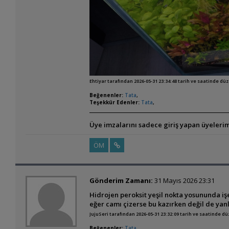
Ehtiyar tarafından 2026-05-31 23:34:48 tarih ve saatinde dü
Beğenenler:
Tata
,
Teşekkür Edenler:
Tata
,
Üye imzalarını sadece giriş yapan üyelerim
ÖM
Gönderim Zamanı:
31 Mayıs 2026 23:31
Hidrojen peroksit yeşil nokta yosununda işe
eğer camı çizerse bu kazırken değil de yanl
JujuSeri tarafından 2026-05-31 23:32:09 tarih ve saatinde d
Beğenenler:
Tata
,