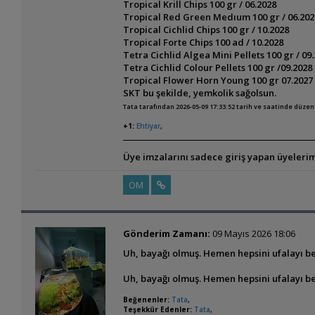
Tropical Krill Chips 100 gr / 06.2028
Tropical Red Green Medıum 100 gr / 06.202
Tropical Cichlid Chips 100 gr / 10.2028
Tropical Forte Chips 100 ad / 10.2028
Tetra Cichlid Algea Mini Pellets 100 gr / 09
Tetra Cichlid Colour Pellets 100 gr /09.2028
Tropical Flower Horn Young 100 gr 07.2027
SKT bu şekilde, yemkolik sağolsun.
Tata tarafından 2026-05-09 17:33:52 tarih ve saatinde düzen
+1:
Ehtiyar
,
Üye imzalarını sadece giriş yapan üyelerim
ÖM
Gönderim Zamanı:
09 Mayıs 2026 18:06
Uh, bayağı olmuş. Hemen hepsini ufalayı be
Uh, bayağı olmuş. Hemen hepsini ufalayı be
Beğenenler:
Tata
,
Teşekkür Edenler:
Tata
,