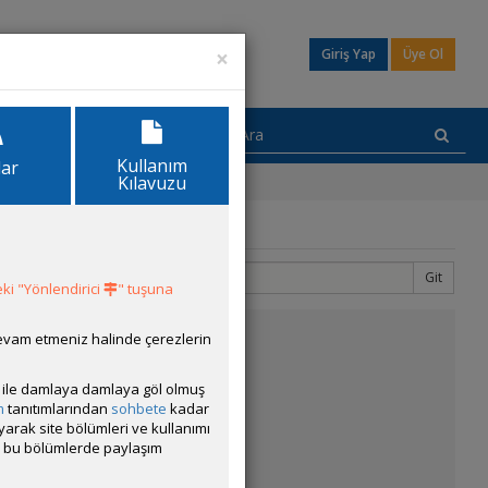
×
Giriş Yap
Üye Ol
Kullanım
lar
Kılavuzu
Git
3
4
ki "Yönlendirici
" tuşuna
devam etmeniz halinde çerezlerin
ısı ile damlaya damlaya göl olmuş
m
tanıtımlarından
sohbete
kadar
ayarak site bölümleri ve kullanımı
cak bu bölümlerde paylaşım