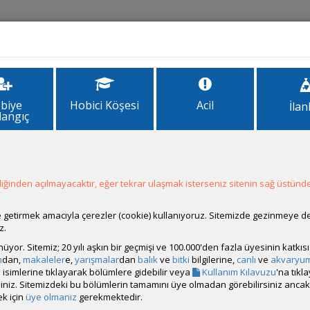
İlanlar
Forum
Site Bilgi
biye
Hobici Köşesi
Acil
İlan
langıç
1
2
ğinden açılmayacaktır, eğer tekrar ulaşmak isterseniz sitenin sağ üstünde
ale getirmek amacıyla çerezler (cookie) kullanıyoruz. Sitemizde gezinmeye 
z.
rünüyor. Sitemiz; 20 yılı aşkın bir geçmişi ve 100.000'den fazla üyesinin katk
m
dan,
makaleler
e,
yarışmalar
dan
balık
ve
bitki
bilgilerine,
canlı
ve
akvaryu
isimlerine tıklayarak bölümlere gidebilir veya
Kullanım Kılavuzu
'na tıkl
bilirsiniz. Sitemizdeki bu bölümlerin tamamını üye olmadan görebilirsiniz an
k için
üye olmanız
gerekmektedir.