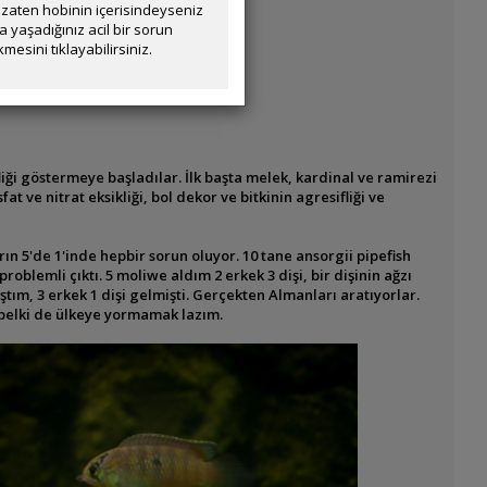
zaten hobinin içerisindeyseniz
yaşadığınız acil bir sorun
mesini tıklayabilirsiniz.
liği göstermeye başladılar. İlk başta melek, kardinal ve ramirezi
e nitrat eksikliği, bol dekor ve bitkinin agresifliği ve
arın 5'de 1'inde hepbir sorun oluyor. 10 tane ansorgii pipefish
problemli çıktı. 5 moliwe aldım 2 erkek 3 dişi, bir dişinin ağzı
tım, 3 erkek 1 dişi gelmişti. Gerçekten Almanları aratıyorlar.
n belki de ülkeye yormamak lazım.