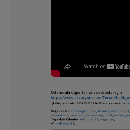
Odamdaki diğer türler ve videolar için
https://www.akvaryum.com/Forum/balik_od
bjkalley tarafından 2018-03-20 13:16:47 tarih ve saatinde d
Beğenenler:
erdemoguz
,
osgi
,
tdenizs
,
deliboran81
FurkanSehit
,
serengeti
,
Ekrem Kaan
,
mirat
,
ryzend
,
pi
Teşekkür Edenler:
deliboran81
,
brigantes
,
+1:
deliboran81
,