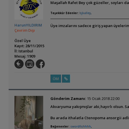
Maşallah Rafet Bey çok güzeller, soyları da
Teşekkür Edenler:
bjkalley
,
HarunYILDIRIM
Üye imzalarını sadece giriş yapan üyelerim
Çevrim Dışı
Özel Üye
Kayıt: 28/11/2015
İl: Istanbul
Mesaj: 1909
ÖM
Gönderim Zamanı:
15 Ocak 2018 22:00
Akvaryuma yakışmışlar abi,hayırlı olsun. S
Bu arada ithalatla Ctenopoma ansorgii adlı l
Beğenenler:
swordfishhhh
,