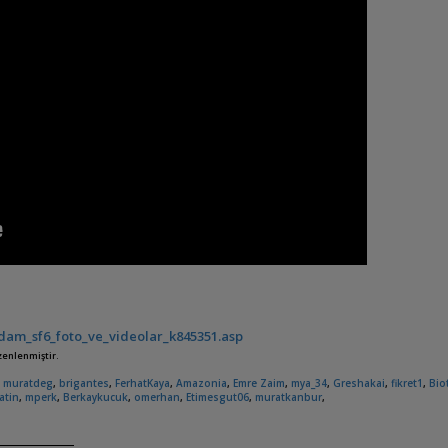
am_sf6_foto_ve_videolar_k845351.asp
üzenlenmiştir.
,
muratdeg
,
brigantes
,
FerhatKaya
,
Amazonia
,
Emre Zaim
,
mya_34
,
Greshakai
,
fikret1
,
Bio
latin
,
mperk
,
Berkaykucuk
,
omerhan
,
Etimesgut06
,
muratkanbur
,