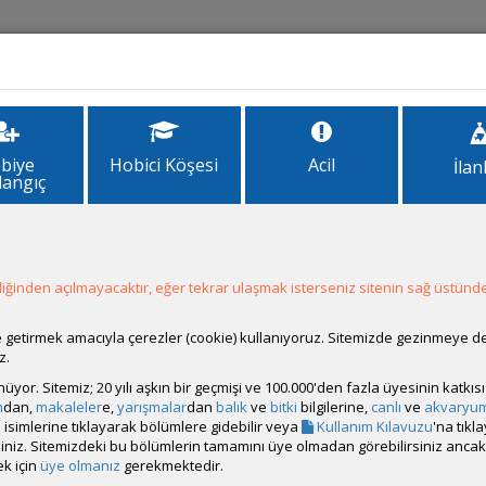
İlanlar
Forum
Site Bilgi
biye
Hobici Köşesi
Acil
İlan
langıç
1
ğinden açılmayacaktır, eğer tekrar ulaşmak isterseniz sitenin sağ üstünde
ale getirmek amacıyla çerezler (cookie) kullanıyoruz. Sitemizde gezinmeye 
z.
rünüyor. Sitemiz; 20 yılı aşkın bir geçmişi ve 100.000'den fazla üyesinin katk
m
dan,
makaleler
e,
yarışmalar
dan
balık
ve
bitki
bilgilerine,
canlı
ve
akvaryu
isimlerine tıklayarak bölümlere gidebilir veya
Kullanım Kılavuzu
'na tıkl
bilirsiniz. Sitemizdeki bu bölümlerin tamamını üye olmadan görebilirsiniz an
k için
üye olmanız
gerekmektedir.