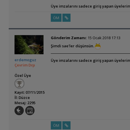
Üye imzalarını sadece giriş yapan üyelerim
ÖM
Gönderim Zamanı:
15 Ocak 2018 17:13
Şimdi sae'ler düşünsün.
erdemoguz
Üye imzalarını sadece giriş yapan üyelerim
Çevrim Dışı
Özel Üye
Kayıt: 07/11/2015
İl: Düzce
Mesaj: 2295
ÖM