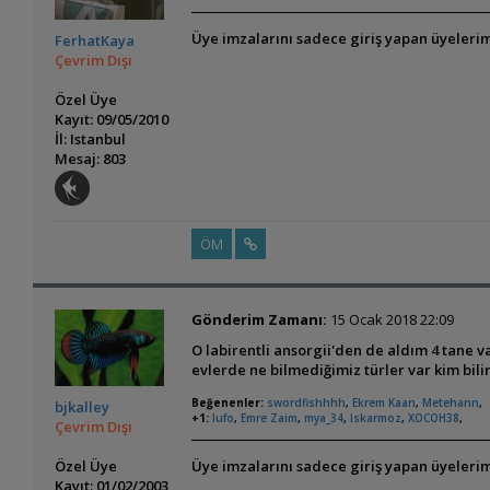
Üye imzalarını sadece giriş yapan üyelerim
FerhatKaya
Çevrim Dışı
Özel Üye
Kayıt: 09/05/2010
İl: Istanbul
Mesaj: 803
ÖM
Gönderim Zamanı:
15 Ocak 2018 22:09
O labirentli ansorgii'den de aldım 4 tane v
evlerde ne bilmediğimiz türler var kim bilir 
Beğenenler:
swordfishhhh
,
Ekrem Kaan
,
Metehann
,
bjkalley
+1:
lufo
,
Emre Zaim
,
mya_34
,
Iskarmoz
,
XOCOH38
,
Çevrim Dışı
Özel Üye
Üye imzalarını sadece giriş yapan üyelerim
Kayıt: 01/02/2003