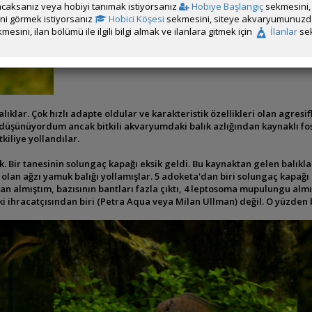
caksanız veya hobiyi tanımak istiyorsanız
Hobiye Başlangıç
sekmesini, 
rini görmek istiyorsanız
Hobici Köşesi
sekmesini, siteye akvaryumunuzda 
mesini, ilan bölümü ile ilgili bilgi almak ve ilanlara gitmek için
İlanlar
sek
ıklar. Çok hızlı adapte oldular ve karakteristik özellikleri olan agresif
nüyordum ancak bitkili akvaryumdaki balık azlığından kaynaklı fosfat v
iliye yollandılar.
m yok. Bir tanesinin solungaç kapağı eksik geldi. Bu kaynaktan gelen balıkl
ği olan ağzı yamuk balığı yollamışlar. 5 adoketa'dan biri solungaç kapağı 
n almıştım, bazısının bantları fazla çıktı, 4 leptosoma mupulungu almış
iki ihracatçısından biri (Petra Aqua veya Milan Ullman) değil. O yüzde