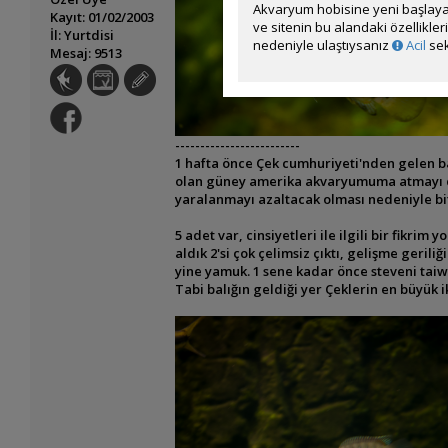
Akvaryum hobisine yeni başlaya
Kayıt: 01/02/2003
ve sitenin bu alandaki özellikle
İl: Yurtdisi
nedeniyle ulaştıysanız
Acil
sek
Mesaj: 9513
-------------------------
1 hafta önce Çek cumhuriyeti'nden gelen bal
olan güney amerika akvaryumuma atmayı düşü
yaralanmayı azaltacak olması nedeniyle bitk
5 adet var, cinsiyetleri ile ilgili bir fikri
aldık 2'si çok çelimsiz çıktı, gelişme gerili
yine yamuk. 1 sene kadar önce steveni taiwa
Tabi balığın geldiği yer Çeklerin en büyük 