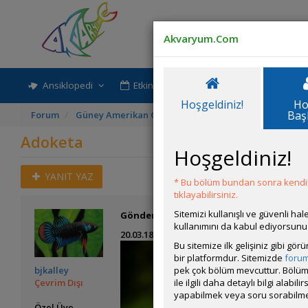
Akvaryum.Com
Ansiklopedi
Etkinlik-Paylaşım
Rehber
Hoşgeldiniz!
Ho
Baş
Forum
Güney Amerikan Cichlidleri Tanıtımı
Adoketa
Adoketa
Hoşgeldiniz!
YANIT YAZ
* Bu bölüm bundan sonra kendili
tıklayabilirsiniz.
Sitemizi kullanışlı ve güvenli h
Gönderim Zamanı:
15 Ocak 2018 17:08
kullanımını da kabul ediyorsunu
20.03.18 Güncel foto:
Bu sitemize ilk gelişiniz gibi gö
bir platformdur. Sitemizde
foru
pek çok bölüm mevcuttur. Bölüm 
bjkalley
ile ilgili daha detaylı bilgi ala
Çevrim Dışı
yapabilmek veya soru sorabilme
Özel Üye