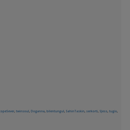
topeSever
,
twinsoul
,
Doganna
,
bilentungul
,
SahinTaskin
,
serkorti
,
SJess
,
tugix
,