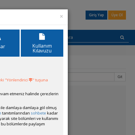
×
Giriş Yap
Üye Ol
Kullanım
lar
Kılavuzu
Git
2
3
ki "Yönlendirici
" tuşuna
devam etmeniz halinde çerezlerin
ısı ile damlaya damlaya göl olmuş
m
tanıtımlarından
sohbete
kadar
ayarak site bölümleri ve kullanımı
cak bu bölümlerde paylaşım