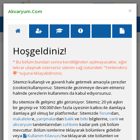
Giriş Yap
Üye Ol
×
Akvaryum.Com
Ana Menü
Toggl
naviga
Ana Sayfa
Canlı İlanları
Damızlık Tül Panda Çöpçü
Hoşgeldiniz!
Damızlık Tül Panda Çöpçü
* Bu bölüm bundan sonra kendiliğinden açılmayacaktır, eğer
ÜYENİN DİĞER İLANLARI
tekrar ulaşmak isterseniz sitenin sağ üstündeki "Yönlendirici
" tuşuna tıklayabilirsiniz.
Afra Coube
Sitemizi kullanışlı ve güvenli hale getirmek amacıyla çerezler
Satıyorum
(cookie) kullanıyoruz. Sitemizde gezinmeye devam etmeniz
halinde çerezlerin kullanımını da kabul ediyorsunuz.
Bu sitemize ilk gelişiniz gibi görünüyor. Sitemiz; 20 yılı aşkın
bir geçmişi ve 100.000'den fazla üyesinin katkısı ile damlaya
İlanın Bulunduğu Kategoriler:
Kedibalıkları
,
Tüm Canlılar
,
Tüm
damlaya göl olmuş bir platformdur. Sitemizde
forum
dan,
İlanlar
makaleler
e,
yarışmalar
dan
balık
ve
bitki
bilgilerine,
canlı
ve
<< Önceki İlan
-
Sonraki İlan >>
akvaryum
tanıtımlarından
sohbete
kadar pek çok bölüm
mevcuttur. Bölüm isimlerine tıklayarak bölümlere gidebilir
veya
Kullanım Kılavuzu
'na tıklayarak site bölümleri ve
AlisBaba