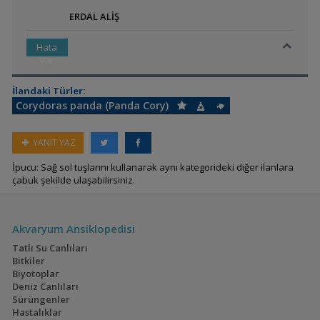
ERDAL ALİŞ
Hata
Var
İlandaki Türler:
Corydoras panda (Panda Cory)
YANIT YAZ
İpucu: Sağ sol tuşlarını kullanarak aynı kategorideki diğer ilanlara
çabuk şekilde ulaşabilirsiniz.
Akvaryum Ansiklopedisi
Tatlı Su Canlıları
Bitkiler
Biyotoplar
Deniz Canlıları
Sürüngenler
Hastalıklar