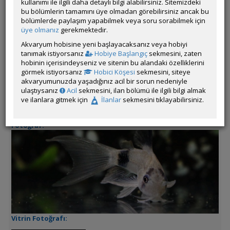
kullanımı ile ilgili daha detaylı bilgi alabilirsiniz. Sitemizdeki
Çevrim Dışı
bu bölümlerin tamamını üye olmadan görebilirsiniz ancak bu
bölümlerde paylaşım yapabilmek veya soru sorabilmek için
Son Güncelleme Zamanı:
04 Ağustos 2026 21:41
üye olmanız
gerekmektedir.
İl / İlçe / Semt:
Istanbul / Kartal / Ugurmumcu
Akvaryum hobisine yeni başlayacaksanız veya hobiyi
İrtibat Bilgileri:
05353272515
tanımak istiyorsanız
Hobiye Başlangıç
sekmesini, zaten
Nakliye ile İlgili Ek Bilgiler:
hobinin içerisindeyseniz ve sitenin bu alandaki özelliklerini
görmek istiyorsanız
Hobici Köşesi
sekmesini, siteye
Satılan Canlı:
Corydoras panda tül kuyruk (Panda Cory)
akvaryumunuzda yaşadığınız acil bir sorun nedeniyle
Adet Fiyatı:
300tl
ulaştıysanız
Acil
sekmesini, ilan bölümü ile ilgili bilgi almak
Adedi:
20 adet
ve ilanlara gitmek için
İlanlar
sekmesini tıklayabilirsiniz.
Boyu:
Damızlık
Diğer Ek Bilgiler:
Fotoğraf:
Vitrin Fotoğrafı: