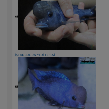

İSTANBUL'UN YEDİ TEPESİ

