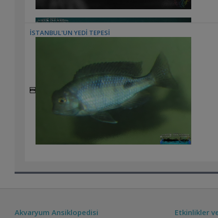
İSTANBUL'UN YEDİ TEPESİ


Akvaryum Ansiklopedisi
Etkinlikler 