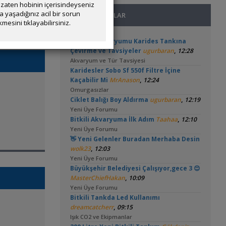
zaten hobinin içerisindeyseniz
yaşadığınız acil bir sorun
SON MESAJLAR
mesini tıklayabilirsiniz.
15 Litre Akvaryumu Karides Tankına
,
Çevirme ve Tavsiyeler
ugurbaran
12:28
Akvaryum ve Tür Tavsiyesi
Karidesler Sobo Sf 550f Filtre İçine
,
Kaçabilir Mi
MrAnason
12:24
Omurgasızlar
,
Ciklet Balığı Boy Aldırma
ugurbaran
12:19
Yeni Üye Forumu
,
Bitkili Akvaryuma İlk Adım
Taahaa
12:10
Yeni Üye Forumu
👋 Yeni Gelenler Buradan Merhaba Desin
,
wolk23
12:03
Yeni Üye Forumu
Büyükşehir Belediyesi Çalışıyor,gece 3 😊
,
MasterChiefHakan
10:09
Yeni Üye Forumu
Bitkili Tankda Led Kullanımı
,
dreamcatcherr
09:15
Işık CO2 ve Ekipmanlar