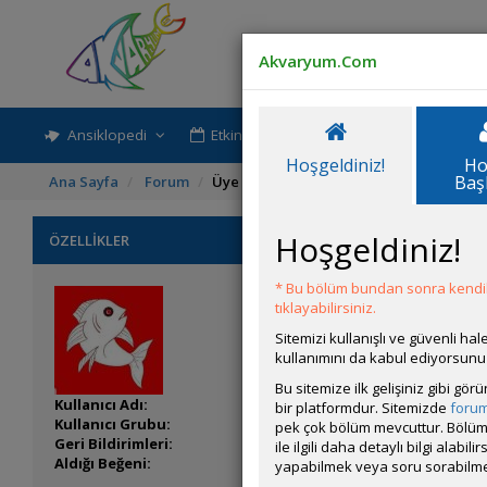
Akvaryum.Com
Ansiklopedi
Etkinlik-Paylaşım
Rehber
Hoşgeldiniz!
Ho
Baş
Ana Sayfa
Forum
Üye Profili
Hoşgeldiniz!
ÖZELLİKLER
* Bu bölüm bundan sonra kendili
tıklayabilirsiniz.
Sitemizi kullanışlı ve güvenli h
kullanımını da kabul ediyorsunu
Bu sitemize ilk gelişiniz gibi gö
Kullanıcı Adı:
AlisBaba
bir platformdur. Sitemizde
foru
Kullanıcı Grubu:
Forum Üyesi
pek çok bölüm mevcuttur. Bölüm 
Geri Bildirimleri:
6 adet mevcut.
ile ilgili daha detaylı bilgi ala
Aldığı Beğeni:
0
yapabilmek veya soru sorabilme