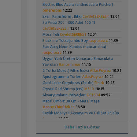
Hongsloi Çiftim Ve
Tankım
(4)
(18)
Electric Blue Acara (andinoacara Pulcher)
,
(200 Litre)
silver
21:18
Yavruları
omererbas
12:22
Akvaryum Tanıtımı
Exel , Ramshorm , Bitki
CevdetSERBEST
12:01
Süngerle 24 Saatte Sessiz Artemia
,
Çıkarma
Su Piresi 200 - 300 Adet 100 Tl
BLGHN
21:15
CevdetSERBEST
12:01
Malzemeler ve Yemler Forumu
Betta Antuta
Yeni Tetra
Leonardit Zeminli Akvaryum Kurulumu
Moss Teli
CevdetSERBEST
12:01
Akvaryumum
(390)
,
Belisarius
20:14
Blackline Tetra Jumbo Boy
rasporasrc
11:39
Akvaryum Tanıtımı
Sarı Ateş Neon Karides (neocaridina)
Merhaba Bütçem Max 1200 Civarı Sessiz
rasporasrc
11:39
,
Çift Çıkışlı
berat76
19:41
Uygun Yerli Üretim Ivanacara Bimaculata
Akvaryum ve Tür Tavsiyesi
Yavruları
flanormimar
11:15
Ramshorn Hakkında
Küçük Bir Su
Balkondaki Pondum Çok Isınıyor.
İnci
2 Torba Moss :) Filtre Isıtıcı
AtlasPoyraz
10:21
Her Şey
Birikintisi :)
,
Kefali
19:19
(2)
Apistogramma Türleri
AtlasPoyraz
10:21
Bitki Akvaryumları Genel
Gold Laser Corydoras (3d-6e)
Emirk
10:18
37 Litrelik Siyah Neon Tetra
Crystal Red Shrimp (crs)
M510
10:15
,
Akvaryumum
Ahmet53
18:02
Akvaryumların İhtiyaçları
GETS34
09:57
Akvaryum Tanıtımı
Metal Cımbız 30 Cm - Metal Maşa
Red Mangrove (rhizophora Mangle)
Elma Salyangozu
Rummy Nose Tetra
MasterChiefHakan
08:50
,
bilentungul
14:43
Güncel
Akvaryumu
Satılık Mobilyalı Akvaryum Ve Full Set 35 Küp
(7)
Akvaryum Tanıtımı
Aporetti
08:27
Dwarf Puffer / Pea Puffer Türkiye’de
Moscow Dark Blue Lepistes
emre12ozkan
Daha Fazla Göster
,
Besleyenler
Future07
14:25
08:25
Diğer Tatlı Su Canlıları
Rotala Blood Red -hydrocotyle Tripartita