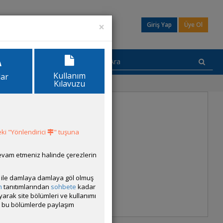
×
Giriş Yap
Üye Ol
Kullanım
lar
Kılavuzu
ki "Yönlendirici
" tuşuna
devam etmeniz halinde çerezlerin
ısı ile damlaya damlaya göl olmuş
m
tanıtımlarından
sohbete
kadar
ayarak site bölümleri ve kullanımı
cak bu bölümlerde paylaşım