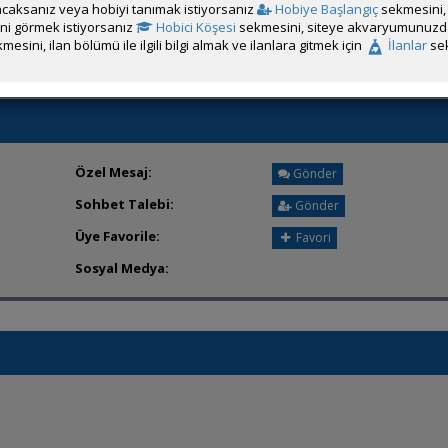
caksanız veya hobiyi tanımak istiyorsanız
Hobiye Başlangıç
sekmesini, 
Üyenin ÖM Engelini Kaldır
rini görmek istiyorsanız
Hobici Köşesi
sekmesini, siteye akvaryumunuzda 
mesini, ilan bölümü ile ilgili bilgi almak ve ilanlara gitmek için
İlanlar
sek
Özel Mesaj:
Gönder
Sohbet Talebi:
Gönder
Üye Favorile:
Favori
Sosyal Medya: