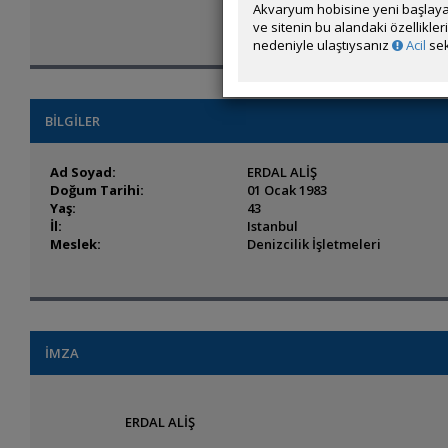
Akvaryum hobisine yeni başlaya
ve sitenin bu alandaki özellikle
nedeniyle ulaştıysanız
Acil
sek
BİLGİLER
Ad Soyad:
ERDAL ALİŞ
Doğum Tarihi:
01 Ocak 1983
Yaş:
43
İl:
Istanbul
Meslek:
Denizcilik İşletmeleri
İMZA
ERDAL ALİŞ