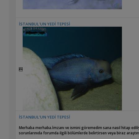
İSTANBUL'UN YEDİ TEPESİ


İSTANBUL'UN YEDİ TEPESİ
Merhaba merhaba.İmzanı ve ismini göremedim sana nasıl hitap ediliyor
sorunlarınıda forumda ilgili bölümlerde belirtirsen veya biraz araşt