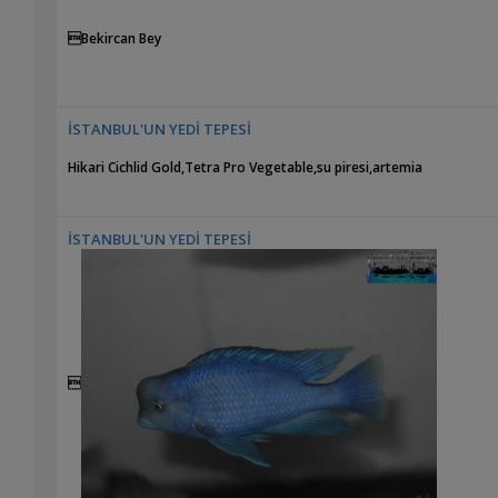
Bekircan Bey

İSTANBUL'UN YEDİ TEPESİ
Hikari Cichlid Gold,Tetra Pro Vegetable,su piresi,artemia
İSTANBUL'UN YEDİ TEPESİ

