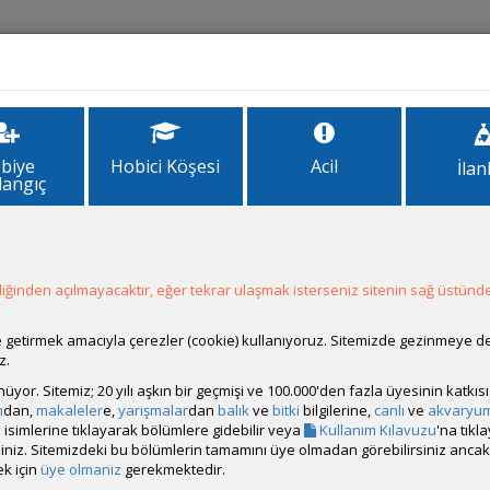
İlanlar
Forum
Site Bilgi
biye
Hobici Köşesi
Acil
İlan
langıç
ğinden açılmayacaktır, eğer tekrar ulaşmak isterseniz sitenin sağ üstünde
Hesap Durumu:
Aktif
Durumu:
Çevrim Dışı
Üyelik Tarihi:
28 Ocak 2011 13:33
ale getirmek amacıyla çerezler (cookie) kullanıyoruz. Sitemizde gezinmeye 
Son Ziyaret:
04 Ağustos 2026 21:40
z.
Toplam Mesaj:
388 [0.07 Gün Ortalaması]
rünüyor. Sitemiz; 20 yılı aşkın bir geçmişi ve 100.000'den fazla üyesinin katk
Paylaşım Sayisı:
0 (Son 6 Ay)
m
dan,
makaleler
e,
yarışmalar
dan
balık
ve
bitki
bilgilerine,
canlı
ve
akvaryu
İlan Sayisı:
2
isimlerine tıklayarak bölümlere gidebilir veya
Kullanım Kılavuzu
'na tıkl
Üyenin Mesaj ve İlanlarını Gör
bilirsiniz. Sitemizdeki bu bölümlerin tamamını üye olmadan görebilirsiniz an
k için
üye olmanız
gerekmektedir.
Üyenin Açtığı Konuları Gör