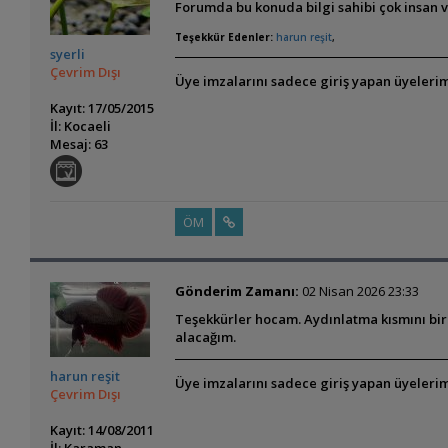
Forumda bu konuda bilgi sahibi çok insan v
Teşekkür Edenler:
harun reşit
,
syerli
Çevrim Dışı
Üye imzalarını sadece giriş yapan üyelerim
Kayıt: 17/05/2015
İl: Kocaeli
Mesaj: 63
ÖM
Gönderim Zamanı:
02 Nisan 2026 23:33
Teşekkürler hocam. Aydınlatma kısmını bira
alacağım.
harun reşit
Üye imzalarını sadece giriş yapan üyelerim
Çevrim Dışı
Kayıt: 14/08/2011
İl: Karaman