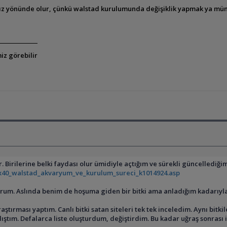
ız yönünde olur, çünkü walstad kurulumunda değişiklik yapmak ya müm
iz görebilir
Birilerine belki faydası olur ümidiyle açtığım ve sürekli güncellediğim b
40_walstad_akvaryum_ve_kurulum_sureci_k1014924.asp
yorum. Aslında benim de hoşuma giden bir bitki ama anladığım kadarıy
tırması yaptım. Canlı bitki satan siteleri tek tek inceledim. Aynı bit
ştım. Defalarca liste oluşturdum, değiştirdim. Bu kadar uğraş sonrası i