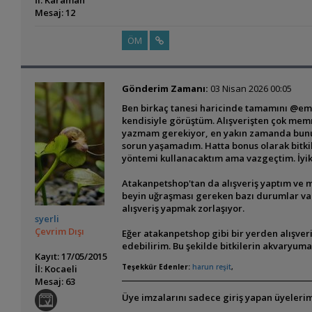
Mesaj: 12
ÖM
Gönderim Zamanı:
03 Nisan 2026 00:05
Ben birkaç tanesi haricinde tamamını @emr
kendisiyle görüştüm. Alışverişten çok memnu
yazmam gerekiyor, en yakın zamanda bunu da
sorun yaşamadım. Hatta bonus olarak bitkil
yöntemi kullanacaktım ama vazgeçtim. İyik
Atakanpetshop'tan da alışveriş yaptım ve
beyin uğraşması gereken bazı durumlar vard
alışveriş yapmak zorlaşıyor.
syerli
Çevrim Dışı
Eğer atakanpetshop gibi bir yerden alışver
edebilirim. Bu şekilde bitkilerin akvaryu
Kayıt: 17/05/2015
Teşekkür Edenler:
harun reşit
,
İl: Kocaeli
Mesaj: 63
Üye imzalarını sadece giriş yapan üyelerim