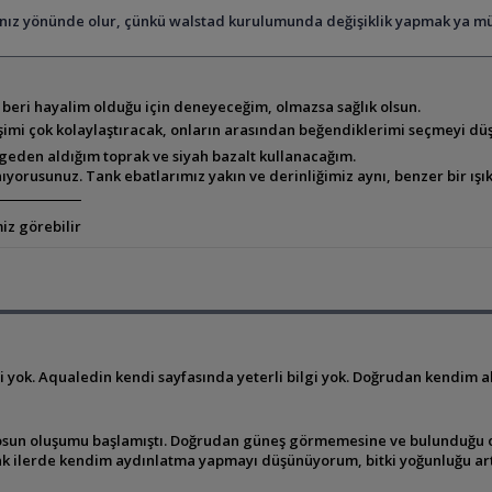
nız yönünde olur, çünkü walstad kurulumunda değişiklik yapmak ya mü
eri hayalim olduğu için deneyeceğim, olmazsa sağlık olsun.
 işimi çok kolaylaştıracak, onların arasından beğendiklerimi seçmeyi 
geden aldığım toprak ve siyah bazalt kullanacağım.
yorusunuz. Tank ebatlarımız yakın ve derinliğimiz aynı, benzer bir ışı
iz görebilir
i yok. Aqualedin kendi sayfasında yeterli bilgi yok. Doğrudan kendim 
e yosun oluşumu başlamıştı. Doğrudan güneş görmemesine ve bulunduğu
k ilerde kendim aydınlatma yapmayı düşünüyorum, bitki yoğunluğu art