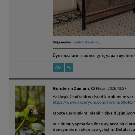
Beğenenler:
Fatih_hakankaan
,
Üye imzalarını sadece giriş yapan üyelerim
ÖM
Gönderim Zamanı:
02 Nisan 2026 13:57
Yaklaşık 7 haftalık walstad kurulumum var. B
https://www.akvaryum.com/Forum/60x40x4
Monte Carlo sıkıntı olabilir diye düşünüy
Kurulumu yapmadan önce aylarca bitki araştı
deneyimlerini okumaya çalıştım. Defalarca l