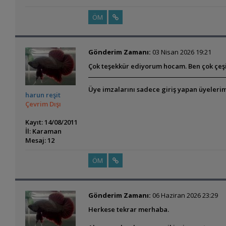
ÖM
Gönderim Zamanı:
03 Nisan 2026 19:21
Çok teşekkür ediyorum hocam. Ben çok çeşit
Üye imzalarını sadece giriş yapan üyelerim
harun reşit
Çevrim Dışı
Kayıt: 14/08/2011
İl: Karaman
Mesaj: 12
ÖM
Gönderim Zamanı:
06 Haziran 2026 23:29
Herkese tekrar merhaba.