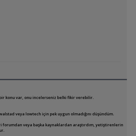
r konu var, onu incelerseniz belki fikir verebilir.
a walstad veya lowtech için pek uygun olmadığını düşündüm.
leri forumdan veya başka kaynaklardan araştırdım, yetiştirenlerin
ur.