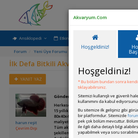
Akvaryum.Com
Ansiklopedi
Etkinlik-Paylaşım
Rehber
Hoşgeldiniz!
Ho
Baş
Forum
Yeni Üye Forumu
İlk Defa Bitkili Akvaryum Kuruyo
İlk Defa Bitkili Akvaryum Kuruyorum
Hoşgeldiniz!
YANIT YAZ
* Bu bölüm bundan sonra kendili
tıklayabilirsiniz.
Sitemizi kullanışlı ve güvenli h
Gönderim Zamanı:
02 Nisan 2026 00:10
kullanımını da kabul ediyorsunu
Herkese merhaba,
Bu sitemize ilk gelişiniz gibi gö
15 yıllık bir aradan sonra dönüş yapmaya ç
bir platformdur. Sitemizde
foru
80x40x40 bitkili akvaryum ve 2 adet 30x30
pek çok bölüm mevcuttur. Bölüm 
maliyet 3.500 TL oldu)
harun reşit
ile ilgili daha detaylı bilgi ala
Tüm akvaryumları Walstad metoduyla kuraca
Çevrim Dışı
yapabilmek veya soru sorabilme
şekillendireceğim.