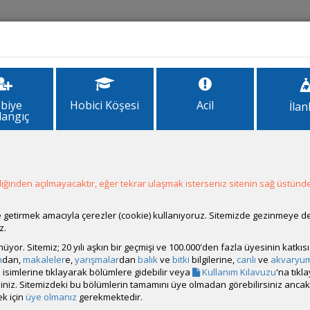
İlanlar
Forum
Site Bilgi
biye
Hobici Köşesi
Acil
İlan
langıç
rum
ğinden açılmayacaktır, eğer tekrar ulaşmak isterseniz sitenin sağ üstünde
ale getirmek amacıyla çerezler (cookie) kullanıyoruz. Sitemizde gezinmeye 
z.
rünüyor. Sitemiz; 20 yılı aşkın bir geçmişi ve 100.000'den fazla üyesinin katk
alıştığım akvaryum hobisinde önerilerinize ihtiyacım var.
m
dan,
makaleler
e,
yarışmalar
dan
balık
ve
bitki
bilgilerine,
canlı
ve
akvaryu
x30 bitkili betta akvaryumu kuracağım.(Merak edenler için 3 akvaryu
isimlerine tıklayarak bölümlere gidebilir veya
Kullanım Kılavuzu
'na tıkl
bilirsiniz. Sitemizdeki bu bölümlerin tamamını üye olmadan görebilirsiniz an
ğım. Tabanda “halı görünümü” tam oluşmasa da Monte Carlo kullanmak i
k için
üye olmanız
gerekmektedir.