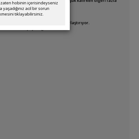
0K – 11300 lümen". Sanırım biri düşük kalırken diğeri fazla
zaten hobinin içerisindeyseniz
yaşadığınız acil bir sorun
mesini tıklayabilirsiniz.
a çünkü latince isimler işimi çok zorlaştırıyor.
ıp kuruluma başlayacağım.