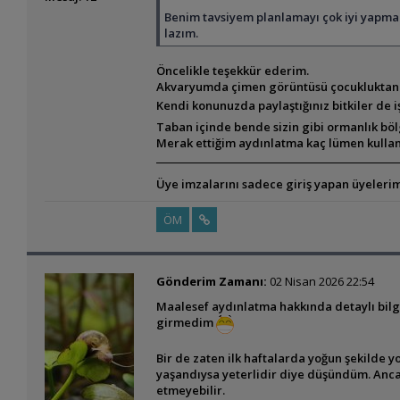
Benim tavsiyem planlamayı çok iyi yapma
lazım.
Öncelikle teşekkür ederim.
Akvaryumda çimen görüntüsü çocukluktan b
Kendi konunuzda paylaştığınız bitkiler de
Taban içinde bende sizin gibi ormanlık böl
Merak ettiğim aydınlatma kaç lümen kullanı
Üye imzalarını sadece giriş yapan üyelerim
ÖM
Gönderim Zamanı:
02 Nisan 2026 22:54
Maalesef aydınlatma hakkında detaylı bilg
girmedim
Bir de zaten ilk haftalarda yoğun şekild
yaşandıysa yeterlidir diye düşündüm. Anca
etmeyebilir.