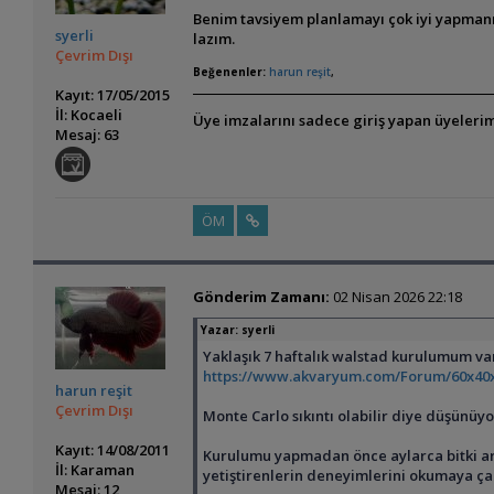
Benim tavsiyem planlamayı çok iyi yapman
syerli
lazım.
Çevrim Dışı
Beğenenler:
harun reşit
,
Kayıt: 17/05/2015
İl: Kocaeli
Üye imzalarını sadece giriş yapan üyelerim
Mesaj: 63
ÖM
Gönderim Zamanı:
02 Nisan 2026 22:18
Yazar:
syerli
Yaklaşık 7 haftalık walstad kurulumum var. 
https://www.akvaryum.com/Forum/60x40x
harun reşit
Çevrim Dışı
Monte Carlo sıkıntı olabilir diye düşünü
Kayıt: 14/08/2011
Kurulumu yapmadan önce aylarca bitki araş
İl: Karaman
yetiştirenlerin deneyimlerini okumaya çalı
Mesaj: 12