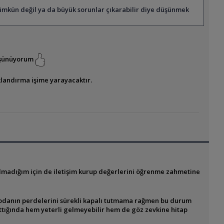
mkün değil ya da büyük sorunlar çıkarabilir diye düşünmek
düşünüyorum
klandırma işime yarayacaktır.
almadığım için de iletişim kurup değerlerini öğrenme zahmetine
 odanın perdelerini sürekli kapalı tutmama rağmen bu durum
tığında hem yeterli gelmeyebilir hem de göz zevkine hitap