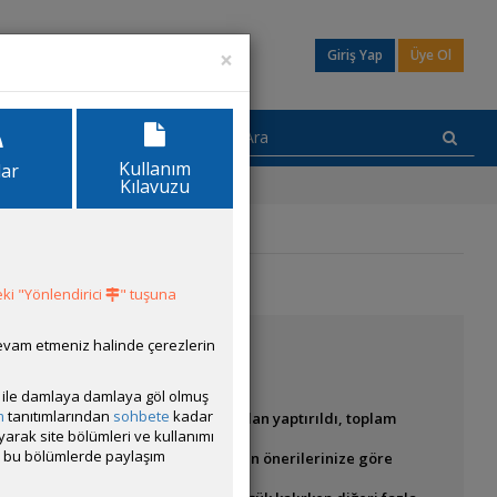
×
Giriş Yap
Üye Ol
Kullanım
lar
Kılavuzu
ki "Yönlendirici
" tuşuna
devam etmeniz halinde çerezlerin
ısı ile damlaya damlaya göl olmuş
m
tanıtımlarından
sohbete
kadar
mun tamamı 8mm ve 4mm normal camdan yaptırıldı, toplam
ayarak site bölümleri ve kullanımı
cak bu bölümlerde paylaşım
stiyorum. Diğer bitkileri ise sizin önerilerinize göre