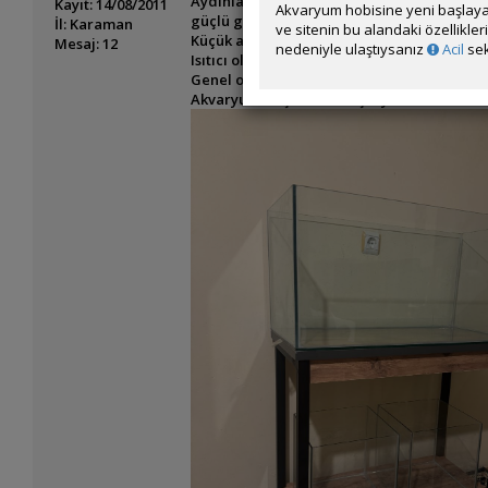
Aydınlatmada Armatürk markasının 80 cm akv
Kayıt: 14/08/2011
Akvaryum hobisine yeni başlaya
güçlü geliyor. Bu ölçülerde Walstad/low-te
İl: Karaman
ve sitenin bu alandaki özellikle
Küçük akvaryumlar için masa lambası+ led
Mesaj: 12
nedeniyle ulaştıysanız
Acil
sek
Isıtıcı olarak Tetra HT-100W modelini alma
Genel olarak ışık, bitki seçimi, ısıtıcı ve 
Akvaryumlar şu anda boş. Aynı masadan bir