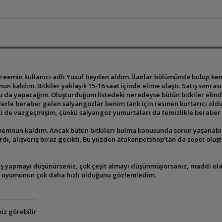
eemin kullanıcı adlı Yusuf beyden aldım. İlanlar bölümünde bulup kend
n kaldım. Bitkiler yaklaşık 15-16 saat içinde elime ulaştı. Satış sonras
 yapacağım. Oluşturduğum listedeki neredeyse bütün bitkiler elinde va
erle beraber gelen salyangozlar benim tank için resmen kurtarıcı oldu. 
i de vazgeçmişim, çünkü salyangoz yumurtaları da temizlikle beraber 
 memnun kaldım. Ancak bütün bitkileri bulma konusunda sorun yaşanab
ı, alışveriş biraz gecikti. Bu yüzden atakanpetshop'tan da sepet oluşt
iş yapmayı düşünürseniz, çok çeşit almayı düşünmüyorsanız, maddi olar
ma uyumunun çok daha hızlı olduğunu gözlemledim.
iz görebilir