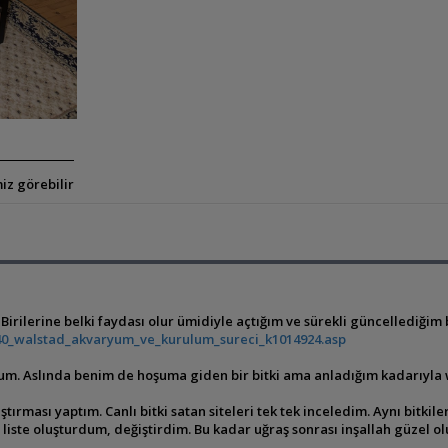
iz görebilir
irilerine belki faydası olur ümidiyle açtığım ve sürekli güncellediğim bi
0_walstad_akvaryum_ve_kurulum_sureci_k1014924.asp
orum. Aslında benim de hoşuma giden bir bitki ama anladığım kadarıyl
rması yaptım. Canlı bitki satan siteleri tek tek inceledim. Aynı bitki
iste oluşturdum, değiştirdim. Bu kadar uğraş sonrası inşallah güzel ol