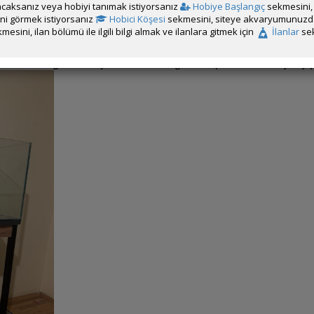
aryumlar için iki modeli var. "34W – 6500K – 1400 lümen" ve "66W – 650
caksanız veya hobiyi tanımak istiyorsanız
Hobiye Başlangıç
sekmesini, 
ch kurulum için hangisi daha uygun olur ? Ne önerirsiniz ?
rini görmek istiyorsanız
Hobici Köşesi
sekmesini, siteye akvaryumunuzda 
 ampül kullanacağım.
mesini, ilan bölümü ile ilgili bilgi almak ve ilanlara gitmek için
İlanlar
sek
yı düşünüyorum sizce yeterli mi ?
kurulum hakkında tüm önerilerinizi bekliyorum. Özellikle bitkiler konusund
 tane daha gelince küçükleri ona alacağım ve toprak ile bazaltı yıkay