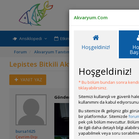
Akvaryum.Com
Ansiklopedi
Etkinlik-Paylaşım
Rehber
Hoşgeldiniz!
Ho
Baş
Forum
Akvaryum Tanıtımı
Lepistes Bitkili Akvaryum
Lepistes Bitkili Akvaryum
Hoşgeldiniz!
YANIT YAZ
* Bu bölüm bundan sonra kendili
tıklayabilirsiniz.
Sitemizi kullanışlı ve güvenli h
Gönderim Zamanı:
29 Mayıs 2025 20:53
kullanımını da kabul ediyorsunu
Bu sitemize ilk gelişiniz gibi gö
bir platformdur. Sitemizde
foru
pek çok bölüm mevcuttur. Bölüm 
ile ilgili daha detaylı bilgi ala
bursa1625
yapabilmek veya soru sorabilme
Çevrim Dışı