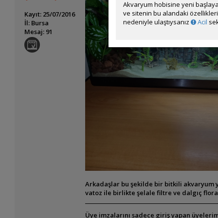
Akvaryum hobisine yeni başlaya
ve sitenin bu alandaki özellikle
Kayıt: 25/07/2016
nedeniyle ulaştıysanız
Acil
sek
İl: Bursa
Mesaj: 91
Arkadaşlar bu şekilde bir bitkili akvaryum ya
vatoz ile birlikte şelale filtre ve dalgıç fl
Üye imzalarını sadece giriş yapan üyelerim