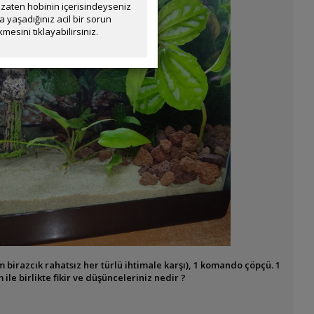
zaten hobinin içerisindeyseniz
yaşadığınız acil bir sorun
mesini tıklayabilirsiniz.
ğım birazcık rahatsız her türlü ihtimale karşı), 1 komando çöpçü. 1
 ile birlikte fikir ve düşünceleriniz nedir ?