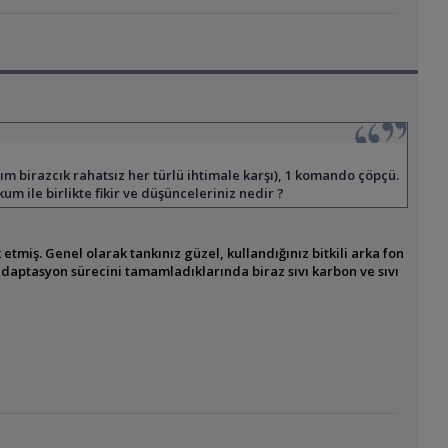
ığım birazcık rahatsız her türlü ihtimale karşı), 1 komando çöpçü.
kum ile birlikte fikir ve düşünceleriniz nedir ?
etmiş. Genel olarak tankınız güzel, kullandığınız bitkili arka fon
adaptasyon sürecini tamamladıklarında biraz sıvı karbon ve sıvı