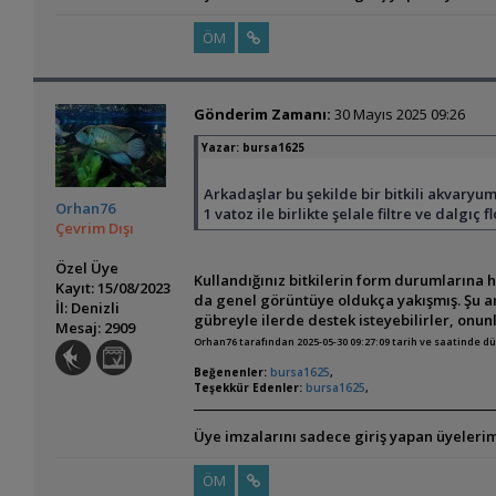
ÖM
Gönderim Zamanı:
30 Mayıs 2025 09:26
Yazar:
bursa1625
Arkadaşlar bu şekilde bir bitkili akvaryum 
Orhan76
1 vatoz ile birlikte şelale filtre ve dalgıç
Çevrim Dışı
Özel Üye
Kullandığınız bitkilerin form durumlarına ha
Kayıt: 15/08/2023
da genel görüntüye oldukça yakışmış. Şu an
İl: Denizli
gübreyle ilerde destek isteyebilirler, onunl
Mesaj: 2909
Orhan76 tarafından 2025-05-30 09:27:09 tarih ve saatinde d
Beğenenler:
bursa1625
,
Teşekkür Edenler:
bursa1625
,
Üye imzalarını sadece giriş yapan üyelerim
ÖM