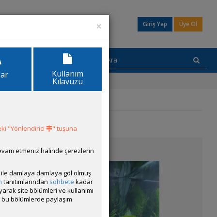
×
Giriş Yap
Üye Ol
Kullanım
lar
Kılavuzu
ki "Yönlendirici
" tuşuna
devam etmeniz halinde çerezlerin
ısı ile damlaya damlaya göl olmuş
m
tanıtımlarından
sohbete
kadar
ayarak site bölümleri ve kullanımı
cak bu bölümlerde paylaşım