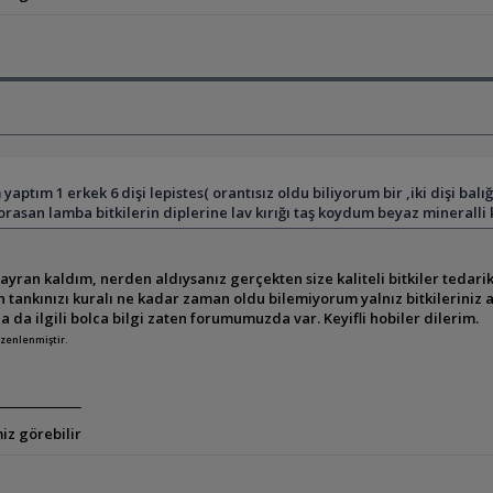
yaptım 1 erkek 6 dişi lepistes( orantısız oldu biliyorum bir ,iki dişi bal
 florasan lamba bitkilerin diplerine lav kırığı taş koydum beyaz mineralli 
yran kaldım, nerden aldıysanız gerçekten size kaliteli bitkiler tedarik 
 tankınızı kuralı ne kadar zaman oldu bilemiyorum yalnız bitkileriniz 
a da ilgili bolca bilgi zaten forumumuzda var. Keyifli hobiler dilerim.
üzenlenmiştir.
iz görebilir