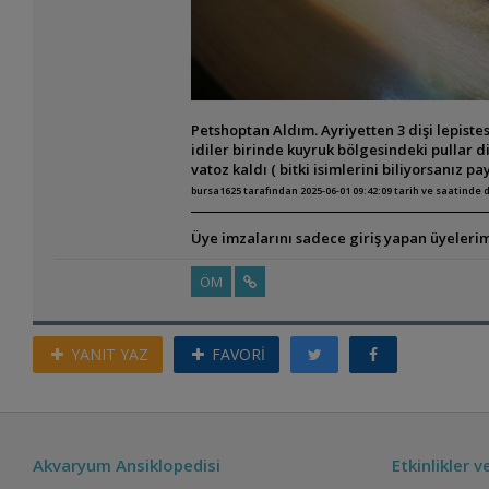
Petshoptan Aldım. Ayriyetten 3 dişi lepiste
idiler birinde kuyruk bölgesindeki pullar d
vatoz kaldı ( bitki isimlerini biliyorsanız pa
bursa1625 tarafından 2025-06-01 09:42:09 tarih ve saatinde 
Üye imzalarını sadece giriş yapan üyelerim
ÖM
YANIT YAZ
FAVORİ
Akvaryum Ansiklopedisi
Etkinlikler 