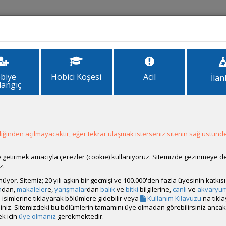
İlanlar
Forum
Site Bilgi
biye
Hobici Köşesi
Acil
İlan
langıç
ğinden açılmayacaktır, eğer tekrar ulaşmak isterseniz sitenin sağ üstünde
ale getirmek amacıyla çerezler (cookie) kullanıyoruz. Sitemizde gezinmeye 
z.
rünüyor. Sitemiz; 20 yılı aşkın bir geçmişi ve 100.000'den fazla üyesinin katk
m
dan,
makaleler
e,
yarışmalar
dan
balık
ve
bitki
bilgilerine,
canlı
ve
akvaryu
isimlerine tıklayarak bölümlere gidebilir veya
Kullanım Kılavuzu
'na tıkl
bilirsiniz. Sitemizdeki bu bölümlerin tamamını üye olmadan görebilirsiniz an
k için
üye olmanız
gerekmektedir.