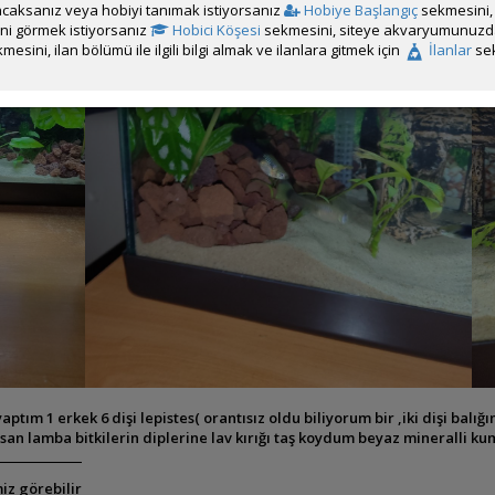
caksanız veya hobiyi tanımak istiyorsanız
Hobiye Başlangıç
sekmesini, 
rini görmek istiyorsanız
Hobici Köşesi
sekmesini, siteye akvaryumunuzda 
mesini, ilan bölümü ile ilgili bilgi almak ve ilanlara gitmek için
İlanlar
sek
ptım 1 erkek 6 dişi lepistes( orantısız oldu biliyorum bir ,iki dişi balı
orasan lamba bitkilerin diplerine lav kırığı taş koydum beyaz mineralli kum
iz görebilir