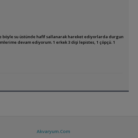
ere böyle su üstünde hafif sallanarak hareket ediyorlarda durgun
emlerime devam ediyorum. 1 erkek 3 dişi lepistes, 1 çöpçü. 1
Akvaryum.Com