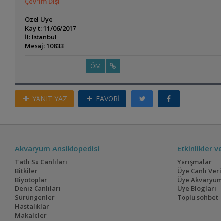
Çevrim Dışı
Özel Üye
Kayıt: 11/06/2017
İl: Istanbul
Mesaj: 10833
ÖM
YANIT YAZ
FAVORİ
Akvaryum Ansiklopedisi
Etkinlikler 
Tatlı Su Canlıları
Yarışmalar
Bitkiler
Üye Canlı Ver
Biyotoplar
Üye Akvaryum
Deniz Canlıları
Üye Blogları
Sürüngenler
Toplu sohbet
Hastalıklar
Makaleler