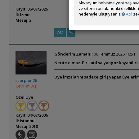
Akvaryum hobisine yeni başlaya
ve sitenin bu alandaki özellikle
Kayıt: 06/07/2026
nedeniyle ulaştıysanız
Acil
sek
İl: Izmir
Mesaj: 2
ÖM
Gönderim Zamanı:
06 Temmuz 2026 16:51
Nerite olmaz. Bir katil salyangoz koyabilir
Üye imzalarını sadece giriş yapan üyelerim
scorpion26
Çevrim Dışı
Özel Üye
Kayıt: 04/07/2006
İl: Istanbul
Mesaj: 2018