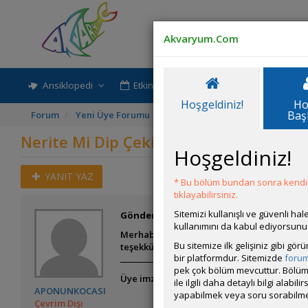
Akvaryum.Com
Ansiklopedi
Etkinlik-Paylaşım
Rehber
Hoşgeldiniz!
Ho
Baş
Forum
Yeni Üye Forumu
Nerite Mi Dip Çekim Mi
Nerite Mi Dip Çekim Mi
Hoşgeldiniz!
YANIT YAZ
* Bu bölüm bundan sonra kendili
tıklayabilirsiniz.
Sitemizi kullanışlı ve güvenli h
Gönderim Zamanı:
06 Temmuz 2026 16:25
kullanımını da kabul ediyorsunu
Merhabalar 25x25x25 de ilk akvaryumumu ku
Bu sitemize ilk gelişiniz gibi gö
teşekkürler
bir platformdur. Sitemizde
foru
pek çok bölüm mevcuttur. Bölüm 
Üye imzalarını sadece giriş yapan üyelerim
ile ilgili daha detaylı bilgi ala
APONUNKOCASI
yapabilmek veya soru sorabilme
Çevrim Dışı