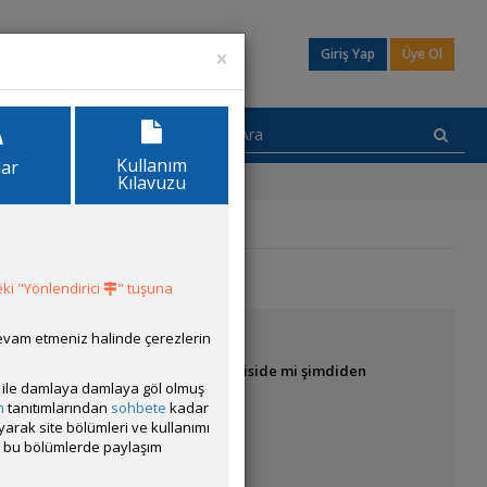
×
Giriş Yap
Üye Ol
Kullanım
lar
Kılavuzu
ki "Yönlendirici
" tuşuna
devam etmeniz halinde çerezlerin
ayım nerite salyangozu mu yoksa ikiside mi şimdiden
ısı ile damlaya damlaya göl olmuş
m
tanıtımlarından
sohbete
kadar
ayarak site bölümleri ve kullanımı
cak bu bölümlerde paylaşım