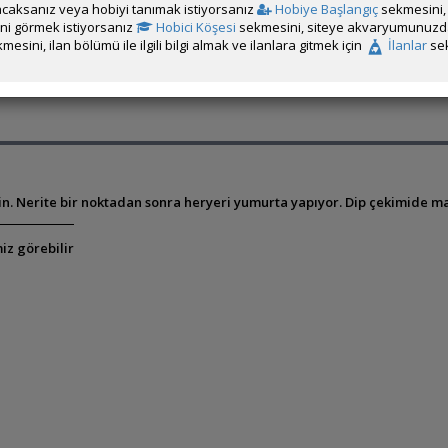
caksanız veya hobiyi tanımak istiyorsanız
Hobiye Başlangıç
sekmesini, 
rini görmek istiyorsanız
Hobici Köşesi
sekmesini, siteye akvaryumunuzda 
mesini, ilan bölümü ile ilgili bilgi almak ve ilanlara gitmek için
İlanlar
sek
sin. Nerite bir noktadan sonra heryeri yumurta yapıyor. Dip çekimide ma
iz görebilir