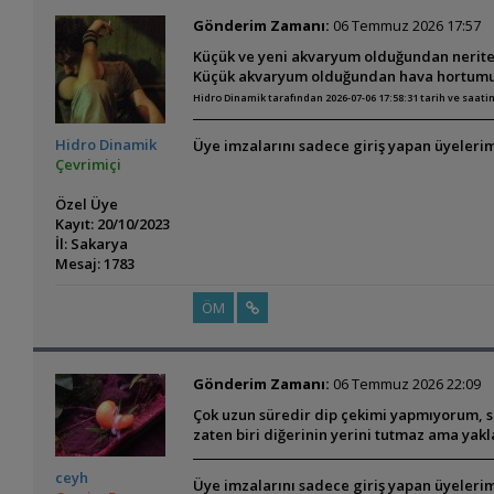
Gönderim Zamanı:
06 Temmuz 2026 17:57
Küçük ve yeni akvaryum olduğundan neritey
Küçük akvaryum olduğundan hava hortumu 
Hidro Dinamik tarafından 2026-07-06 17:58:31 tarih ve saat
Hidro Dinamik
Üye imzalarını sadece giriş yapan üyelerim
Çevrimiçi
Özel Üye
Kayıt: 20/10/2023
İl: Sakarya
Mesaj: 1783
ÖM
Gönderim Zamanı:
06 Temmuz 2026 22:09
Çok uzun süredir dip çekimi yapmıyorum, 
zaten biri diğerinin yerini tutmaz ama yakl
ceyh
Üye imzalarını sadece giriş yapan üyelerim