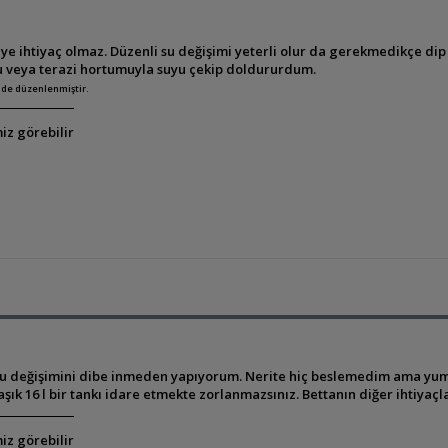
e ihtiyaç olmaz. Düzenli su değişimi yeterli olur da gerekmedikçe d
veya terazi hortumuyla suyu çekip doldururdum.
inde düzenlenmiştir.
iz görebilir
su değişimini dibe inmeden yapıyorum. Nerite hiç beslemedim ama yumu
aşık 16 l bir tankı idare etmekte zorlanmazsınız. Bettanın diğer ihtiya
iz görebilir