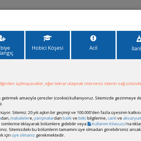
İlanlar
Forum
Site Bilgi
biye
Hobici Köşesi
Acil
İlan
langıç
ğinden açılmayacaktır, eğer tekrar ulaşmak isterseniz sitenin sağ üstünde
ale getirmek amacıyla çerezler (cookie) kullanıyoruz. Sitemizde gezinmeye 
z.
rucam bir betta bakıcam yanlız şunda karasızım dip çekim aleti mi al
rünüyor. Sitemiz; 20 yılı aşkın bir geçmişi ve 100.000'den fazla üyesinin katk
m
dan,
makaleler
e,
yarışmalar
dan
balık
ve
bitki
bilgilerine,
canlı
ve
akvaryu
isimlerine tıklayarak bölümlere gidebilir veya
Kullanım Kılavuzu
'na tıkl
iz görebilir
bilirsiniz. Sitemizdeki bu bölümlerin tamamını üye olmadan görebilirsiniz an
k için
üye olmanız
gerekmektedir.