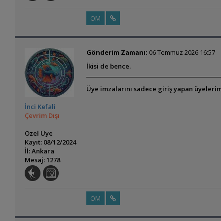
ÖM
Gönderim Zamanı:
06 Temmuz 2026 16:57
İkisi de bence.
Üye imzalarını sadece giriş yapan üyelerim
İnci Kefali
Çevrim Dışı
Özel Üye
Kayıt: 08/12/2024
İl: Ankara
Mesaj: 1278
ÖM