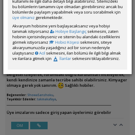
mı ? yaptıysan kayaları bulman zor oldu mu ? ben denizlide
kullanımı ile ilgili daha detaylı bilgi alabilirsiniz. Sitemizdeki
yaşıyorum ve yaşadığım cevrede kaylar genel olarak asite
bu bölümlerin tamamını üye olmadan görebilirsiniz ancak bu
tepki veriyor kaya aramaktan heba oldum .
bölümlerde paylaşım yapabilmek veya soru sorabilmek için
NOT: japon balığı besliyorum/besleyeceğim
üye olmanız
gerekmektedir.
Akvaryum hobisine yeni başlayacaksanız veya hobiyi
Ben kayaları genelde doğadan seçip, iyice yıkayıp, bir diş
tanımak istiyorsanız
Hobiye Başlangıç
sekmesini, zaten
fırçası yardımıyla fırçalayarak kir, pislik ve tortularından
hobinin içerisindeyseniz ve sitenin bu alandaki özelliklerini
arındırıp akvaryuma direk ekliyorum. Herhangi bir test veya
görmek istiyorsanız
Hobici Köşesi
sekmesini, siteye
deney yapmıyorum.
Gözüme hoş gelen, zararlı salınım
akvaryumunuzda yaşadığınız acil bir sorun nedeniyle
yapmayacağına inandığım, ikna olduğum doğal dere taş ve
ulaştıysanız
Acil
sekmesini, ilan bölümü ile ilgili bilgi almak
kayalarını bulup akvaryuma ekliyorum. Şimdiye kadar
ve ilanlara gitmek için
İlanlar
sekmesini tıklayabilirsiniz.
kullandığım kayalardan hiçbir şekilde canlı kaybı yaşamadım.
Bu konuda canlıların doğal ortamlarını anlatan çok sayıda
belgesel izleyerek, forumdaki doğru kurulumları inceleyerek,
kendi kendinize zamanla tecrübe sahibi olabilirsiniz. Kimyager
olmaya gerek yok sanırım.
Sağlıklı hobiler.
Beğenenler:
ShowaSanshoku
,
Teşekkür Edenler:
takmakafaya
,
Üye imzalarını sadece giriş yapan üyelerimiz görebilir
ÖM