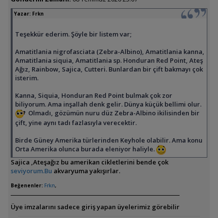
Yazar:
Frkn
Teşekkür ederim. Şöyle bir listem var;
Amatitlania nigrofasciata (Zebra-Albino), Amatitlania kanna,
Amatitlania siquia, Amatitlania sp. Honduran Red Point, Ateş
Ağız, Rainbow, Sajica, Cutteri. Bunlardan bir çift bakmayı çok
isterim.
Kanna, Siquia, Honduran Red Point bulmak çok zor
biliyorum. Ama inşallah denk gelir. Dünya küçük bellimi olur.
Olmadı, gözümün nuru düz Zebra-Albino ikilisinden bir
çift, yine aynı tadı fazlasıyla verecektir.
Birde Güney Amerika türlerinden Keyhole olabilir. Ama konu
Orta Amerika olunca burada eleniyor haliyle.
Sajica ,Ateşağız bu amerikan cikletlerini bende çok
seviyorum.Bu
akvaryuma yakışırlar.
Beğenenler:
Frkn
,
Üye imzalarını sadece giriş yapan üyelerimiz görebilir