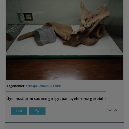
Beğenenler:
ternapi
,
Orhan76
,
Emirk
,
Üye imzalarını sadece giriş yapan üyelerimiz görebilir
ÖM