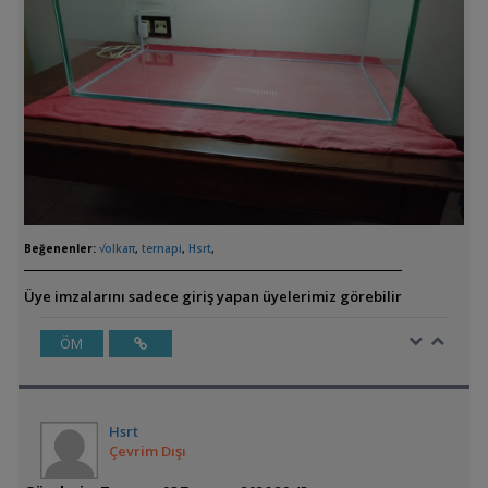
Beğenenler:
√olkaπ
,
ternapi
,
Hsrt
,
Üye imzalarını sadece giriş yapan üyelerimiz görebilir
ÖM
Hsrt
Çevrim Dışı