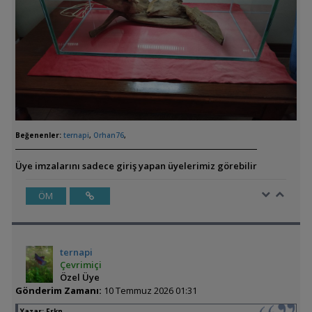
Beğenenler:
ternapi
,
Orhan76
,
Üye imzalarını sadece giriş yapan üyelerimiz görebilir
ÖM
ternapi
Çevrimiçi
Özel Üye
Gönderim Zamanı:
10 Temmuz 2026 01:31
Yazar:
Frkn