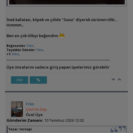
İnek kafatası, köpek ve çölde "Suuu" diyerek sürünen tilki...
Hımmm...
Ben en çok tilkiyi beğendim
Beğenenler:
Frkn
,
Teşekkür Edenler:
Frkn
,
+1:
Frkn
,
Üye imzalarını sadece giriş yapan üyelerimiz görebilir
ÖM
Frkn
Çevrim Dışı
Özel Üye
Gönderim Zamanı:
10 Temmuz 2026 12:02
Yazar:
ternapi