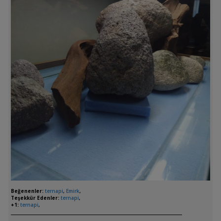
Beğenenler:
ternapi
,
Emirk
,
Teşekkür Edenler:
ternapi
,
+1:
ternapi
,