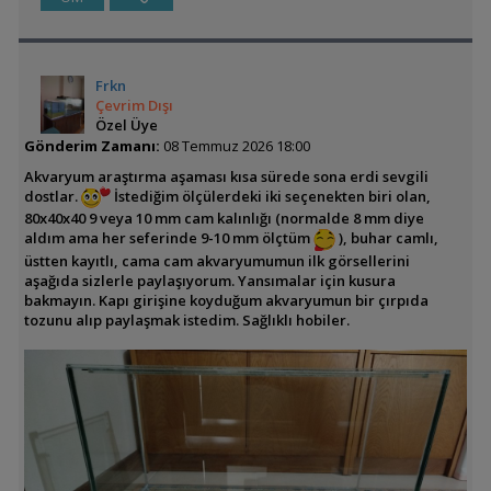
Frkn
Çevrim Dışı
Özel Üye
Gönderim Zamanı:
08 Temmuz 2026 18:00
Akvaryum araştırma aşaması kısa sürede sona erdi sevgili
dostlar.
İstediğim ölçülerdeki iki seçenekten biri olan,
80x40x40 9 veya 10 mm cam kalınlığı (normalde 8 mm diye
aldım ama her seferinde 9-10 mm ölçtüm
), buhar camlı,
üstten kayıtlı, cama cam akvaryumumun ilk görsellerini
aşağıda sizlerle paylaşıyorum. Yansımalar için kusura
bakmayın. Kapı girişine koyduğum akvaryumun bir çırpıda
tozunu alıp paylaşmak istedim. Sağlıklı hobiler.