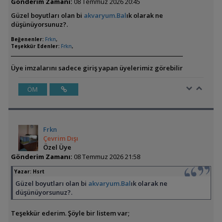
Gönderim Zamanı:
08 Temmuz 2026 20:45
Güzel boyutları olan bi
akvaryum.Bal
ık olarak ne
düşünüyorsunuz?.
Beğenenler:
Frkn
,
Teşekkür Edenler:
Frkn
,
Üye imzalarını sadece giriş yapan üyelerimiz görebilir
ÖM
Frkn
Çevrim Dışı
Özel Üye
Gönderim Zamanı:
08 Temmuz 2026 21:58
Yazar:
Hsrt
Güzel boyutları olan bi
akvaryum.Bal
ık olarak ne
düşünüyorsunuz?.
Teşekkür ederim. Şöyle bir listem var;