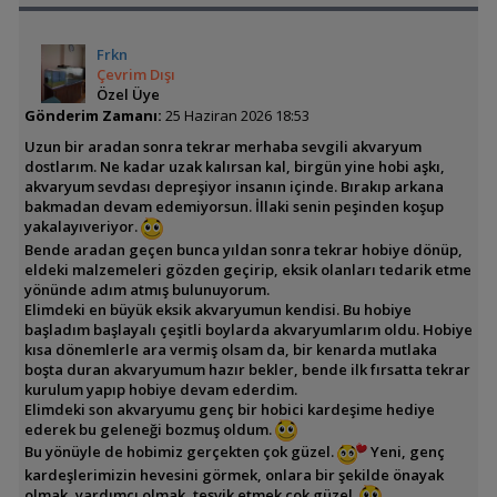
Frkn
Çevrim Dışı
Özel Üye
Gönderim Zamanı:
25 Haziran 2026 18:53
Uzun bir aradan sonra tekrar merhaba sevgili akvaryum
dostlarım. Ne kadar uzak kalırsan kal, birgün yine hobi aşkı,
akvaryum sevdası depreşiyor insanın içinde. Bırakıp arkana
bakmadan devam edemiyorsun. İllaki senin peşinden koşup
yakalayıveriyor.
Bende aradan geçen bunca yıldan sonra tekrar hobiye dönüp,
eldeki malzemeleri gözden geçirip, eksik olanları tedarik etme
yönünde adım atmış bulunuyorum.
Elimdeki en büyük eksik akvaryumun kendisi. Bu hobiye
başladım başlayalı çeşitli boylarda akvaryumlarım oldu. Hobiye
kısa dönemlerle ara vermiş olsam da, bir kenarda mutlaka
boşta duran akvaryumum hazır bekler, bende ilk fırsatta tekrar
kurulum yapıp hobiye devam ederdim.
Elimdeki son akvaryumu genç bir hobici kardeşime hediye
ederek bu geleneği bozmuş oldum.
Bu yönüyle de hobimiz gerçekten çok güzel.
Yeni, genç
kardeşlerimizin hevesini görmek, onlara bir şekilde önayak
olmak, yardımcı olmak, teşvik etmek çok güzel.