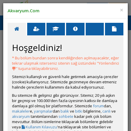
Giriş Yap
Üye Ol
×
Akvaryum.Com
Ana Menü
Toggl
naviga
Forum
Akvaryum Tanıtımı
Orta Amerika'ya Dönüş
Hoşgeldiniz!
Orta Amerika'ya Dönüş
* Bu bölüm bundan sonra kendiliğinden açılmayacaktır, eğer
Git
YANIT YAZ
tekrar ulaşmak isterseniz sitenin sağ üstündeki "Yönlendirici
" tuşuna tıklayabilirsiniz.
Sitemizi kullanışlı ve güvenli hale getirmek amacıyla çerezler
Frkn
(cookie) kullanıyoruz. Sitemizde gezinmeye devam etmeniz
Çevrim Dışı
halinde çerezlerin kullanımını da kabul ediyorsunuz.
Özel Üye
Gönderim Zamanı:
Bu sitemize ilk gelişiniz gibi görünüyor. Sitemiz; 20 yılı aşkın
15 Temmuz 2023 16:44
bir geçmişi ve 100.000'den fazla üyesinin katkısı ile damlaya
Yazar:
takmakafaya
damlaya göl olmuş bir platformdur. Sitemizde
forum
dan,
Hayırlı uğurlu olsun abi .Sana kayalarla ilgili soru soracağım .
makaleler
e,
yarışmalar
dan
balık
ve
bitki
bilgilerine,
canlı
ve
kayalara sürekli tuzruhu testi yapın diyorlar sen yaptın mı ?
akvaryum
tanıtımlarından
sohbete
kadar pek çok bölüm
yapmadıysan bu testlere cidden gerek varmı , düzenli su
mevcuttur. Bölüm isimlerine tıklayarak bölümlere gidebilir
değişimi le su parametlerinin bozulmasına engel olunamaz
veya
Kullanım Kılavuzu
'na tıklayarak site bölümleri ve