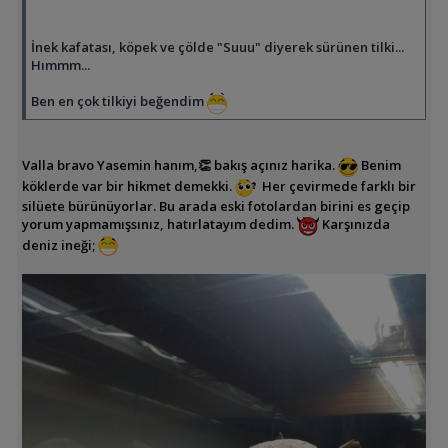
İnek kafatası, köpek ve çölde "Suuu" diyerek sürünen tilki...
Hımmm...
Ben en çok tilkiyi beğendim
Valla bravo Yasemin hanım,👏 bakış açınız harika.
Benim
köklerde var bir hikmet demekki.
Her çevirmede farklı bir
silüete bürünüyorlar. Bu arada eski fotolardan birini es geçip
yorum yapmamışsınız, hatırlatayım dedim.
Karşınızda
deniz ineği;