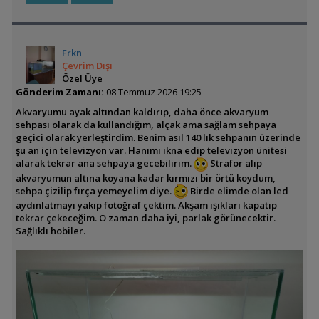
Frkn
Çevrim Dışı
Özel Üye
Gönderim Zamanı:
08 Temmuz 2026 19:25
Akvaryumu ayak altından kaldırıp, daha önce akvaryum
sehpası olarak da kullandığım, alçak ama sağlam sehpaya
geçici olarak yerleştirdim. Benim asıl 140 lık sehpanın üzerinde
şu an için televizyon var. Hanımı ikna edip televizyon ünitesi
alarak tekrar ana sehpaya gecebilirim.
Strafor alıp
akvaryumun altına koyana kadar kırmızı bir örtü koydum,
sehpa çizilip fırça yemeyelim diye.
Birde elimde olan led
aydınlatmayı yakıp fotoğraf çektim. Akşam ışıkları kapatıp
tekrar çekeceğim. O zaman daha iyi, parlak görünecektir.
Sağlıklı hobiler.