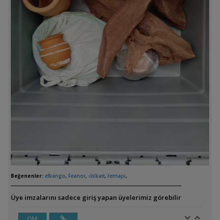
Beğenenler:
efkango
,
Feanor
,
√olkaπ
,
ternapi
,
Üye imzalarını sadece giriş yapan üyelerimiz görebilir
ÖM