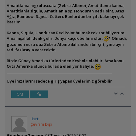
Amatitlania nigrofasciata (Zebra-Albino), Amatitlania kanna,
Amatitlania siquia, Amatitlania sp. Honduran Red Point, Ateş
Ağız, Rainbow, Sajica, Cutteri. Bunlardan bir çift bakmayı çok
isterim.
Kanna, Siquia, Honduran Red Point bulmak çok zor biliyorum.
Ama inşallah denk gelir. Dünya küçük bellimi olur.
Olmadı,
gözümün nuru düz Zebra-Albino ikilisinden bir çift, yine aynı
tadı fazlasıyla verecektir.
Birde Güney Amerika türlerinden Keyhole olabilir. Ama konu
Orta Amerika olunca burada eleniyor haliyle.
Üye imzalarını sadece giriş yapan üyelerimiz görebilir
ÖM
Hsrt
Çevrim Dışı
Gönderim Zamanı:
08 Temmuz 2026 23:07