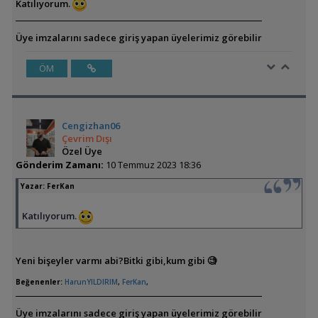
Katılıyorum.
Üye imzalarını sadece giriş yapan üyelerimiz görebilir
ÖM
Cengizhan06
Çevrim Dışı
Özel Üye
Gönderim Zamanı:
10 Temmuz 2023 18:36
Yazar:
FerKan
Katılıyorum.
Yeni bişeyler varmı abi?Bitki gibi,kum gibi 🧐
Beğenenler:
HarunYILDIRIM
,
FerKan
,
Üye imzalarını sadece giriş yapan üyelerimiz görebilir