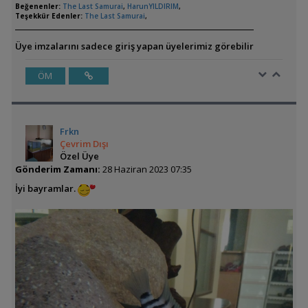
Beğenenler:
The Last Samurai
,
HarunYILDIRIM
,
Teşekkür Edenler:
The Last Samurai
,
Üye imzalarını sadece giriş yapan üyelerimiz görebilir
ÖM
Frkn
Çevrim Dışı
Özel Üye
Gönderim Zamanı:
28 Haziran 2023 07:35
İyi bayramlar.