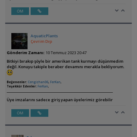
ÖM
AquaticPlants
Çevrim Dışı
Gönderim Zamanı:
10 Temmuz 2023 20:47
Bitkiyi bırakıp şöyle bir amerikan tank kurmayı düşünmedim
değil. Konuyu takiple beraber devamını merakla bekliyorum.
Beğenenler:
Cengizhan06
,
FerKan
,
Teşekkür Edenler:
FerKan
,
Üye imzalarını sadece giriş yapan üyelerimiz görebilir
ÖM