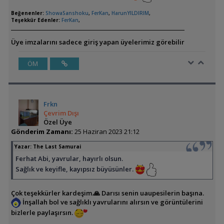
Beğenenler:
ShowaSanshoku
,
FerKan
,
HarunYILDIRIM
,
Teşekkür Edenler:
FerKan
,
Üye imzalarını sadece giriş yapan üyelerimiz görebilir
ÖM
Frkn
Çevrim Dışı
Özel Üye
Gönderim Zamanı:
25 Haziran 2023 21:12
Yazar:
The Last Samurai
Ferhat Abi, yavrular, hayırlı olsun.
Sağlık ve keyifle, kayıpsız büyüsünler.
Çok teşekkürler kardeşim.🙏 Darısı senin uaupesilerin başına.
İnşallah bol ve sağlıklı yavrularını alırsın ve görüntülerini
bizlerle paylaşırsın.