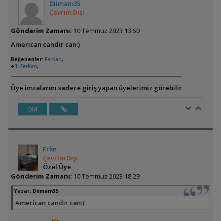
Diimam35
Çevrim Dışı
Gönderim Zamanı:
10 Temmuz 2023 13:50
American candır can:)
Beğenenler:
FerKan
,
+1:
FerKan
,
Üye imzalarını sadece giriş yapan üyelerimiz görebilir
ÖM
Frkn
Çevrim Dışı
Özel Üye
Gönderim Zamanı:
10 Temmuz 2023 18:29
Yazar:
Diimam35
American candır can:)