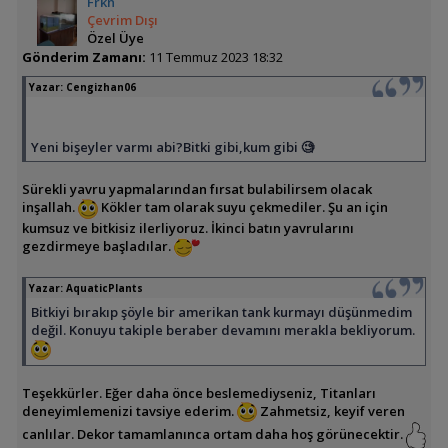
Frkn
Çevrim Dışı
Özel Üye
Gönderim Zamanı:
11 Temmuz 2023 18:32
Yazar:
Cengizhan06
Yeni bişeyler varmı abi?Bitki gibi,kum gibi 🧐
Sürekli yavru yapmalarından fırsat bulabilirsem olacak
inşallah.
Kökler tam olarak suyu çekmediler. Şu an için
kumsuz ve bitkisiz ilerliyoruz. İkinci batın yavrularını
gezdirmeye başladılar.
Yazar:
AquaticPlants
Bitkiyi bırakıp şöyle bir amerikan tank kurmayı düşünmedim
değil. Konuyu takiple beraber devamını merakla bekliyorum.
Teşekkürler. Eğer daha önce beslemediyseniz, Titanları
deneyimlemenizi tavsiye ederim.
Zahmetsiz, keyif veren
canlılar. Dekor tamamlanınca ortam daha hoş görünecektir.