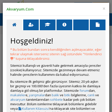
Giriş Yap
Üye Ol
×
Akvaryum.Com
Ana Menü
Toggl
naviga
Forum
Akvaryum Tanıtımı
Orta Amerika'ya Dönüş
Hoşgeldiniz!
Orta Amerika'ya Dönüş
* Bu bölüm bundan sonra kendiliğinden açılmayacaktır, eğer
Git
YANIT YAZ
tekrar ulaşmak isterseniz sitenin sağ üstündeki "Yönlendirici
" tuşuna tıklayabilirsiniz.
Sitemizi kullanışlı ve güvenli hale getirmek amacıyla çerezler
Frkn
(cookie) kullanıyoruz. Sitemizde gezinmeye devam etmeniz
Çevrim Dışı
halinde çerezlerin kullanımını da kabul ediyorsunuz.
Özel Üye
Gönderim Zamanı:
Bu sitemize ilk gelişiniz gibi görünüyor. Sitemiz; 20 yılı aşkın
25 Haziran 2023 16:01
bir geçmişi ve 100.000'den fazla üyesinin katkısı ile damlaya
Yazar:
Cengizhan06
damlaya göl olmuş bir platformdur. Sitemizde
forum
dan,
Bitki ve kum 🤔
makaleler
e,
yarışmalar
dan
balık
ve
bitki
bilgilerine,
canlı
ve
akvaryum
tanıtımlarından
sohbete
kadar pek çok bölüm
mevcuttur. Bölüm isimlerine tıklayarak bölümlere gidebilir
Eklenecek kardeşim. Köklerin suyu çekmesi ve yukarıya
veya
Kullanım Kılavuzu
'na tıklayarak site bölümleri ve
kalkmaması çok önemli. Biraz zaman alacak ama sonunda