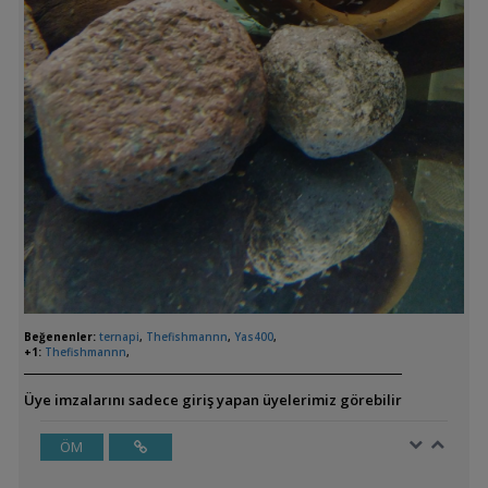
Beğenenler:
ternapi
,
Thefishmannn
,
Yas400
,
+1:
Thefishmannn
,
Üye imzalarını sadece giriş yapan üyelerimiz görebilir
ÖM