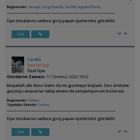
Beğenenler:
ternapi
,
Cengizhan06
,
Yas400
,
AquaticPlants
,
Üye imzalarını sadece giriş yapan üyelerimiz görebilir
ÖM
Yas400
Çevrim Dışı
Özel Üye
Gönderim Zamanı:
11 Temmuz 2023 19:52
Maşallah abi ikinci batın da mı gezmeye başladı. Seri üretime
geçmiş canavarlar takip etsem de yetişemiyorum hızlarına
Beğenenler:
FerKan
,
Teşekkür Edenler:
FerKan
,
Üye imzalarını sadece giriş yapan üyelerimiz görebilir
ÖM