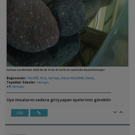
FerKan tarafından 2023-06-28 15:02:41 tarih ve saatinde düzenlenmiştir.
Beğenenler:
Yas400
,
Hsrt
,
ternapi
,
HarunYILDIRIM
,
Emirk
,
Teşekkür Edenler:
ternapi
,
+1:
ternapi
,
Üye imzalarını sadece giriş yapan üyelerimiz görebilir
ÖM