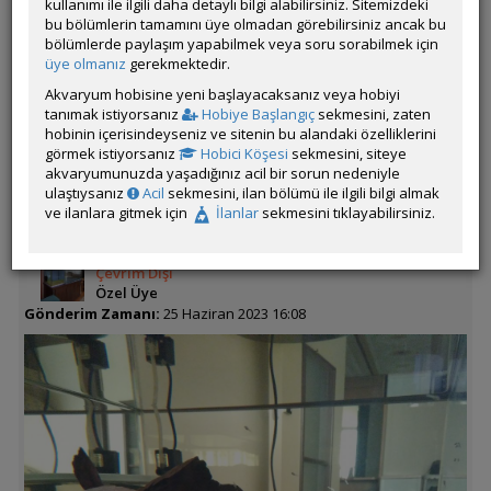
kullanımı ile ilgili daha detaylı bilgi alabilirsiniz. Sitemizdeki
istediğim her şekli kolaylıkla verebileceğim.
bu bölümlerin tamamını üye olmadan görebilirsiniz ancak bu
bölümlerde paylaşım yapabilmek veya soru sorabilmek için
Beğenenler:
Cengizhan06
,
The Last Samurai
,
ShowaSanshoku
,
ternapi
,
üye olmanız
gerekmektedir.
+1:
Cengizhan06
,
Akvaryum hobisine yeni başlayacaksanız veya hobiyi
tanımak istiyorsanız
Hobiye Başlangıç
sekmesini, zaten
Üye imzalarını sadece giriş yapan üyelerimiz görebilir
hobinin içerisindeyseniz ve sitenin bu alandaki özelliklerini
görmek istiyorsanız
Hobici Köşesi
sekmesini, siteye
ÖM
akvaryumunuzda yaşadığınız acil bir sorun nedeniyle
ulaştıysanız
Acil
sekmesini, ilan bölümü ile ilgili bilgi almak
ve ilanlara gitmek için
İlanlar
sekmesini tıklayabilirsiniz.
Frkn
Çevrim Dışı
Özel Üye
Gönderim Zamanı:
25 Haziran 2023 16:08