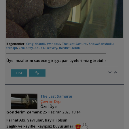
Beğenenler:
Cengizhan06
,
twinsoul
,
The Last Samurai
,
ShowaSanshoku
,
ternapi
,
Cem Altay
,
Aqua Discovery
,
HarunYILDIRIM
,
Üye imzalarını sadece giriş yapan üyelerimiz görebilir
ÖM
The Last Samurai
Çevrim Dışı
Özel Üye
Gönderim Zamanı:
25 Haziran 2023 18:14
Ferhat Abi, yavrular, hayırlı olsun.
Sağlık ve keyifle, kayıpsız büyüsünler.