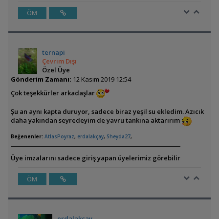
ÖM
ternapi
Çevrim Dışı
Özel Üye
Gönderim Zamanı:
12 Kasım 2019 12:54
Çok teşekkürler arkadaşlar
Şu an aynı kapta duruyor, sadece biraz yeşil su ekledim. Azıcık
daha yakından seyredeyim de yavru tankına aktarırım
Beğenenler:
AtlasPoyraz
,
erdalakçay
,
Sheyda27
,
Üye imzalarını sadece giriş yapan üyelerimiz görebilir
ÖM
erdalakçay