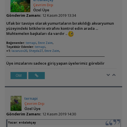
Çevrim Dışı
Özel Üye
Gönderim Zamanı:
12 Kasım 2019 13:34
Ufak bir tavsiye olarak yumurtaların bırakıldığı akvaryumun
yüzeyindeki bitkilerin etrafını kontrol edin arada ...
Muhtemelen başkaları da vardır ..
Beğenenler:
ternapi
,
Emre Zaim
,
Teşekkür Edenler:
ternapi
,
+1:
lazarusv20
,
Sheyda27
,
Emre Zaim
,
Üye imzalarını sadece giriş yapan üyelerimiz görebilir
ÖM
ternapi
Çevrim Dışı
Özel Üye
Gönderim Zamanı:
12 Kasım 2019 14:30
Yazar:
erdalakçay