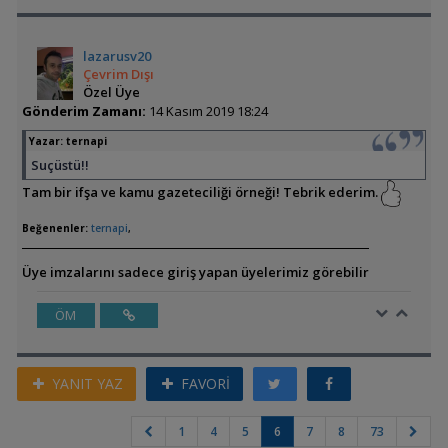
lazarusv20
Çevrim Dışı
Özel Üye
Gönderim Zamanı:
14 Kasım 2019 18:24
Yazar:
ternapi
Suçüstü!!
Tam bir ifşa ve kamu gazeteciliği örneği! Tebrik ederim.
Beğenenler:
ternapi
,
Üye imzalarını sadece giriş yapan üyelerimiz görebilir
ÖM
YANIT YAZ
FAVORİ
1
4
5
6
7
8
73