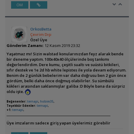
ÖM
OrkosBetta
Çevrim Dışı
Özel Üye
Gönderim Zamanı:
12 Kasım 2019 23:32
Yaşatmaz mı! Sizin walstad konularınızdan feyz alarak bende
bir deneme yaptım. 100x40x40 ölçülerinde boş tankımı
değerlendirdim. Dere kumu, çeşitli sualtı ve suüstü bitkileri,
sıfır destek ve 1e 2d hb white lepistes ile yola devam ediyorum.
Benim de 2 günlük bebelerim var daha doğrusu ben 2 gün önce
gördüm, belki daha önce doğmuş olabilirler. Su sümbülü
kökleri arasından saklanmışlar galiba :D Böyle bana da sürpriz
oldu işte.
Beğenenler:
ternapi
,
hobim35
,
Teşekkür Edenler:
ternapi
,
+1:
ternapi
,
Üye imzalarını sadece giriş yapan üyelerimiz görebilir