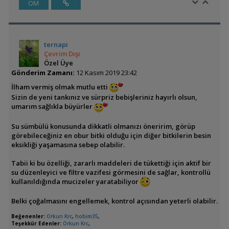
ÖM
ternapi
Çevrim Dışı
Özel Üye
Gönderim Zamanı:
12 Kasım 2019 23:42
İlham vermiş olmak mutlu etti
Sizin de yeni tankınız ve sürpriz bebişleriniz hayırlı olsun,
umarım sağlıkla büyürler
Su sümbülü konusunda dikkatli olmanızı öneririm, görüp
görebileceğiniz en obur bitki olduğu için diğer bitkilerin besin
eksikliği yaşamasına sebep olabilir.
Tabii ki bu özelliği, zararlı maddeleri de tükettiği için aktif bir
su düzenleyici ve filtre vazifesi görmesini de sağlar, kontrollü
kullanıldığında mucizeler yaratabiliyor
Belki çoğalmasını engellemek, kontrol açısından yeterli olabilir.
Beğenenler:
Orkun Krc
,
hobim35
,
Teşekkür Edenler:
Orkun Krc
,