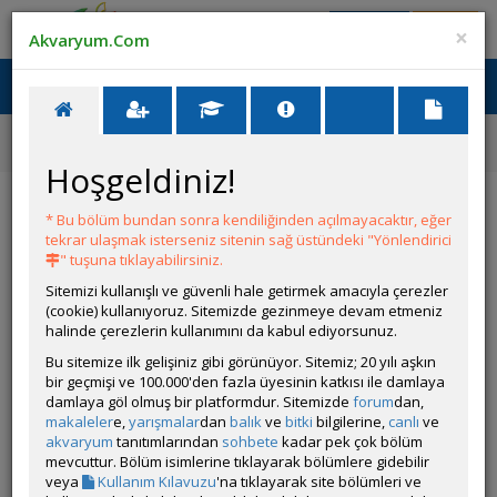
Giriş Yap
Üye Ol
×
Akvaryum.Com
Ana Menü
Toggl
naviga
Forum
Akvaryum Tanıtımı
Ternapi Küçük Bir Su Birikintisi
Hoşgeldiniz!
Ternapi Küçük Bir Su Birikintisi
* Bu bölüm bundan sonra kendiliğinden açılmayacaktır, eğer
tekrar ulaşmak isterseniz sitenin sağ üstündeki "Yönlendirici
Git
YANIT YAZ
" tuşuna tıklayabilirsiniz.
Sitemizi kullanışlı ve güvenli hale getirmek amacıyla çerezler
(cookie) kullanıyoruz. Sitemizde gezinmeye devam etmeniz
ternapi
halinde çerezlerin kullanımını da kabul ediyorsunuz.
Çevrim Dışı
Özel Üye
Bu sitemize ilk gelişiniz gibi görünüyor. Sitemiz; 20 yılı aşkın
Gönderim Zamanı:
bir geçmişi ve 100.000'den fazla üyesinin katkısı ile damlaya
12 Kasım 2019 03:26
damlaya göl olmuş bir platformdur. Sitemizde
forum
dan,
Tank yüzeyini istila eden salviniaları seyreltip büyüklü küçüklü
makaleler
e,
yarışmalar
dan
balık
ve
bitki
bilgilerine,
canlı
ve
kaplara aktarmıştım.
akvaryum
tanıtımlarından
sohbete
kadar pek çok bölüm
mevcuttur. Bölüm isimlerine tıklayarak bölümlere gidebilir
Az evvel bu minik kapta, belli belirsiz bir hareket algılayınca
veya
Kullanım Kılavuzu
'na tıklayarak site bölümleri ve
yakından baktım ve
mini mini bir yavru balık sağa sola