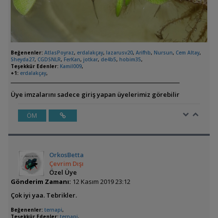
Beğenenler:
AtlasPoyraz
,
erdalakçay
,
lazarusv20
,
Arifhb
,
Nursun
,
Cem Altay
,
Sheyda27
,
CGDSNLR
,
FerKan
,
jotkar
,
de4b5
,
hobim35
,
Teşekkür Edenler:
Kamil009
,
+1:
erdalakçay
,
Üye imzalarını sadece giriş yapan üyelerimiz görebilir
ÖM
OrkosBetta
Çevrim Dışı
Özel Üye
Gönderim Zamanı:
12 Kasım 2019 23:12
Çok iyi yaa. Tebrikler.
Beğenenler:
ternapi
,
Teşekkür Edenler:
ternapi
,