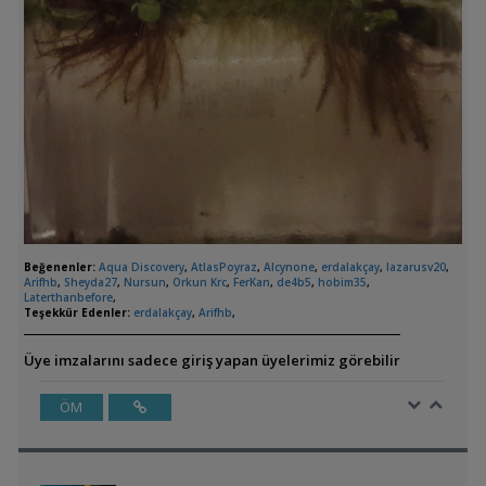
Beğenenler:
Aqua Discovery
,
AtlasPoyraz
,
Alcynone
,
erdalakçay
,
lazarusv20
,
Arifhb
,
Sheyda27
,
Nursun
,
Orkun Krc
,
FerKan
,
de4b5
,
hobim35
,
Laterthanbefore
,
Teşekkür Edenler:
erdalakçay
,
Arifhb
,
Üye imzalarını sadece giriş yapan üyelerimiz görebilir
ÖM