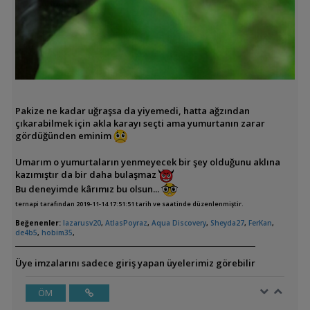
Pakize ne kadar uğraşsa da yiyemedi, hatta ağzından
çıkarabilmek için akla karayı seçti ama yumurtanın zarar
gördüğünden eminim
Umarım o yumurtaların yenmeyecek bir şey olduğunu aklına
kazımıştır da bir daha bulaşmaz
Bu deneyimde kârımız bu olsun...
ternapi tarafından 2019-11-14 17:51:51 tarih ve saatinde düzenlenmiştir.
Beğenenler:
lazarusv20
,
AtlasPoyraz
,
Aqua Discovery
,
Sheyda27
,
FerKan
,
de4b5
,
hobim35
,
Üye imzalarını sadece giriş yapan üyelerimiz görebilir
ÖM