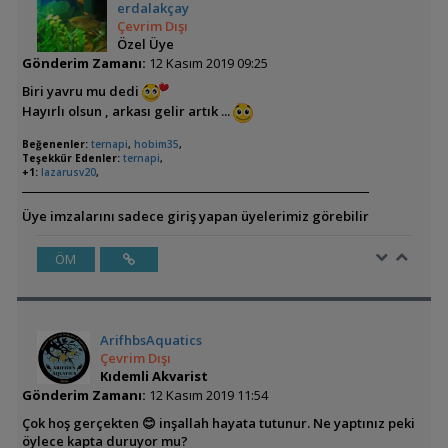
erdalakçay
Çevrim Dışı
Özel Üye
Gönderim Zamanı:
12 Kasım 2019 09:25
Biri yavru mu dedi
Hayırlı olsun , arkası gelir artık ...
Beğenenler:
ternapi
,
hobim35
,
Teşekkür Edenler:
ternapi
,
+1:
lazarusv20
,
Üye imzalarını sadece giriş yapan üyelerimiz görebilir
ÖM
ArifhbsAquatics
Çevrim Dışı
Kıdemli Akvarist
Gönderim Zamanı:
12 Kasım 2019 11:54
Çok hoş gerçekten 😊 inşallah hayata tutunur. Ne yaptınız peki
öylece kapta duruyor mu?