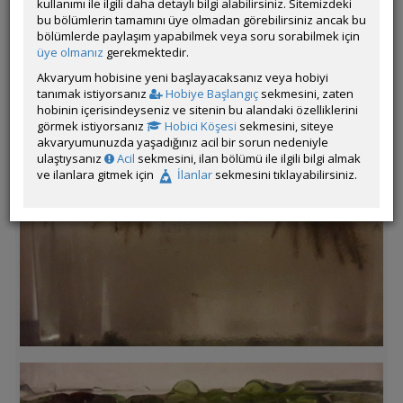
kullanımı ile ilgili daha detaylı bilgi alabilirsiniz. Sitemizdeki
kaçışıyor
bu bölümlerin tamamını üye olmadan görebilirsiniz ancak bu
bölümlerde paylaşım yapabilmek veya soru sorabilmek için
Medaka mı, lampeye mı bilemiyorum...
üye olmanız
gerekmektedir.
Akvaryum hobisine yeni başlayacaksanız veya hobiyi
Fotoğraflarda netlik sorunlu olsa da o görülen karartı, minik
tanımak istiyorsanız
Hobiye Başlangıç
sekmesini, zaten
arkadaşın koca gözleri oluyor
hobinin içerisindeyseniz ve sitenin bu alandaki özelliklerini
görmek istiyorsanız
Hobici Köşesi
sekmesini, siteye
akvaryumunuzda yaşadığınız acil bir sorun nedeniyle
ulaştıysanız
Acil
sekmesini, ilan bölümü ile ilgili bilgi almak
ve ilanlara gitmek için
İlanlar
sekmesini tıklayabilirsiniz.