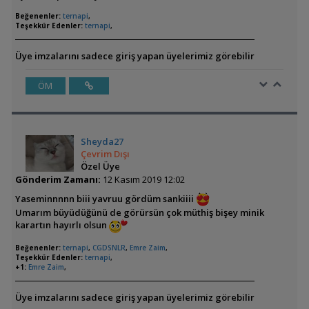
Beğenenler:
ternapi
,
Teşekkür Edenler:
ternapi
,
Üye imzalarını sadece giriş yapan üyelerimiz görebilir
ÖM
Sheyda27
Çevrim Dışı
Özel Üye
Gönderim Zamanı:
12 Kasım 2019 12:02
Yaseminnnnn biii yavruu gördüm sankiiii
Umarım büyüdüğünü de görürsün çok müthiş bişey minik
karartın hayırlı olsun
Beğenenler:
ternapi
,
CGDSNLR
,
Emre Zaim
,
Teşekkür Edenler:
ternapi
,
+1:
Emre Zaim
,
Üye imzalarını sadece giriş yapan üyelerimiz görebilir