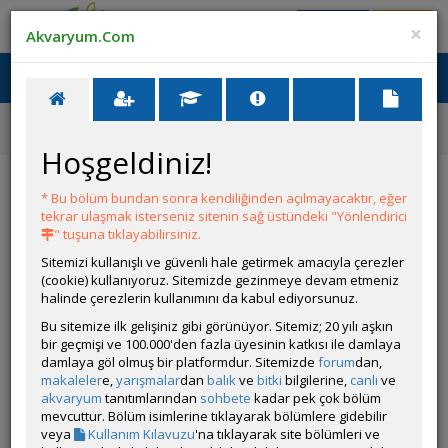
Giriş Yap
Üye Ol
×
Akvaryum.Com
Ana Menü
Toggl
naviga
Ana Sayfa
Tatlı Su Canlıları
Characiformlar
Aphyocharax dentatus
Hoşgeldiniz!
Aphyocharax dentatus
* Bu bölüm bundan sonra kendiliğinden açılmayacaktır, eğer
tekrar ulaşmak isterseniz sitenin sağ üstündeki "Yönlendirici
" tuşuna tıklayabilirsiniz.
Sitemizi kullanışlı ve güvenli hale getirmek amacıyla çerezler
(cookie) kullanıyoruz. Sitemizde gezinmeye devam etmeniz
halinde çerezlerin kullanımını da kabul ediyorsunuz.
Bu sitemize ilk gelişiniz gibi görünüyor. Sitemiz; 20 yılı aşkın
bir geçmişi ve 100.000'den fazla üyesinin katkısı ile damlaya
Grubun Diğer Türleri
damlaya göl olmuş bir platformdur. Sitemizde
forum
dan,
makaleler
e,
yarışmalar
dan
balık
ve
bitki
bilgilerine,
canlı
ve
akvaryum
tanıtımlarından
sohbete
kadar pek çok bölüm
Liste
mevcuttur. Bölüm isimlerine tıklayarak bölümlere gidebilir
veya
Kullanım Kılavuzu
'na tıklayarak site bölümleri ve