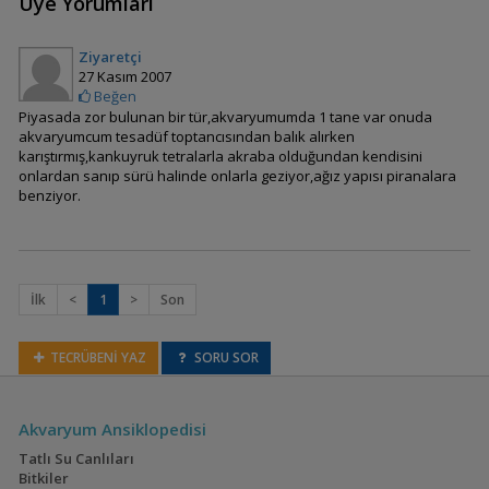
Üye Yorumları
Thoracocharax
stellatus
Ziyaretçi
27 Kasım 2007
Beğen
Piyasada zor bulunan bir tür,akvaryumumda 1 tane var onuda
akvaryumcum tesadüf toptancısından balık alırken
karıştırmış,kankuyruk tetralarla akraba olduğundan kendisini
Nannostomus anduzei
onlardan sanıp sürü halinde onlarla geziyor,ağız yapısı piranalara
benziyor.
Nannostomus
beckfordi (Altın Kalem
İlk
<
1
>
Son
Balığı)
TECRÜBENİ YAZ
SORU SOR
Nannostomus
bifasciatus(Beyaz
çizgili kalem balığı)
Akvaryum Ansiklopedisi
Tatlı Su Canlıları
Bitkiler