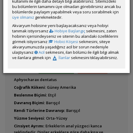
kullanımı ile ilgili daha detaylı bilgi alabilirsiniz. Sitemizdeki
bu bölümlerin tamamını üye olmadan görebilirsiniz ancak bu
bölümlerde paylaşım yapabilmek veya soru sorabilmek için
Carnegiella marthae
Latince
üye olmanız
gerekmektedir.
(Blackwing Balta Balığı)
Adı:
Akvaryum hobisine yeni başlayacaksanız veya hobiyi
tanımak istiyorsanız
Hobiye Başlangıç
sekmesini, zaten
hobinin içerisindeyseniz ve sitenin bu alandaki özelliklerini
görmek istiyorsanız
Hobici Köşesi
sekmesini, siteye
Carnegiella myersi
akvaryumunuzda yaşadığınız acil bir sorun nedeniyle
(Pigme Balta Balığı)
ulaştıysanız
Acil
sekmesini, ilan bölümü ile ilgili bilgi almak
ve ilanlara gitmek için
İlanlar
sekmesini tıklayabilirsiniz.
BALIK BULUCU
FOTO ARA
Aphyocharax dentatus
Carnegiella schereri
(Cüce Balta Balığı)
Coğrafik Kökeni:
Güney Amerika
Beslenme Biçimi:
Etçil
Davranış Biçimi:
Barışçıl
Kendi Türlerine Davranışı:
Barışçıl
Carnegiella strigata
(Balta Balığı)
Yüzme Seviyesi:
Orta-Yüzey
Cinsiyet Ayrımı:
Erkeklerin anal yüzgeci kanca
şeklindedir. Dişiler erkeklere göre daha kısa ve