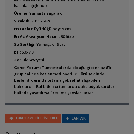
karınları şişkindir.
Gasteropelecus levis
Üreme:
Yumurta saçarak
(Gümüş Balta Balığı)
Sıcaklık:
20°C - 28°C
En Fazla Büyüdüğü Boy:
9 cm.
Gasteropelecus
En Az Akvaryum Hacmi:
90 litre
maculatus (Benekli
Su Sertliği:
Yumuşak - Sert
Balta Balığı)
pH:
5.0-7.0
Zorluk Seviyesi:
3
Gasteropelecus
Genel Yorum:
Tüm tetralarda olduğu gibi en az 6'lı
sternicla (Nehir Balta
grup halinde beslenmesi önerilir. Sürü şeklinde
Balığı)
beslendiklerinde ortama çok rahat alışabilen
balıklardır. Bol bitkili ortamlarda daha büyük sürüler
halinde yaşatılırsa üretilme şansları artar.
Thoracocharax securis
(Dev Balta Balığı)
TÜRÜ FAVORİLERİNE EKLE
İLAN VER