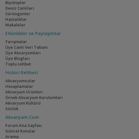
Biyotoplar
Nannostomus
Deniz Canlıları
digrammus
Sürüngenler
Hastalıklar
Makaleler
Etkinlikler ve Paylaşımlar
Nannostomus eques
(Kahverengi Kalem
Yarışmalar
Balığı)
Üye Canlı Veri Tabanı
Üye Akvaryumları
Üye Blogları
Toplu sohbet
Nannostomus espei
Hobici Rehberi
(Çizgili Kalem Balığı)
Akvaryumcular
Hesaplamalar
Akvaryum Ürünleri
Örnek Akvaryum Kurulumları
Akvaryum Kültürü
Nannostomus harrisoni
Sözlük
Akvaryum.Com
Forum Ana Sayfası
Güncel Konular
Nannostomus limatus
Arama