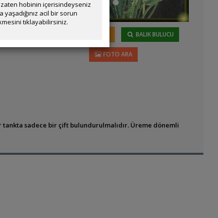
zaten hobinin içerisindeyseniz
yaşadığınız acil bir sorun
ta
mesini tıklayabilirsiniz.
zmeye
1
BESLEYENLER
BALIK BULUCU
 agresifleşir.
FOTO ARA
bir tankta sadece bir çift bulundurulmalıdır. Üreme dönemli