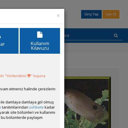
×
Giriş Yap
Üye Ol
Kullanım
lar
Kılavuzu
ki "Yönlendirici
" tuşuna
devam etmeniz halinde çerezlerin
ısı ile damlaya damlaya göl olmuş
m
tanıtımlarından
sohbete
kadar
ayarak site bölümleri ve kullanımı
cak bu bölümlerde paylaşım
eme dönemleri