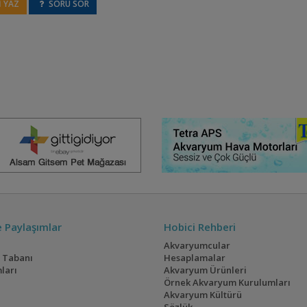
 YAZ
SORU SOR
ve Paylaşımlar
Hobici Rehberi
Akvaryumcular
i Tabanı
Hesaplamalar
ları
Akvaryum Ürünleri
Örnek Akvaryum Kurulumları
Akvaryum Kültürü