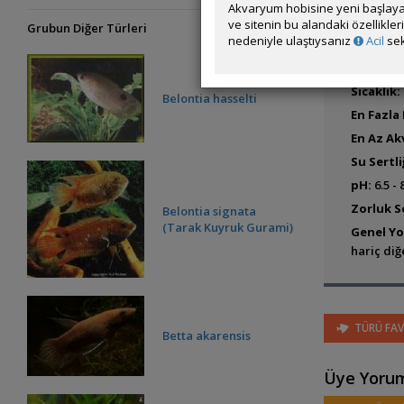
haricinde
Akvaryum hobisine yeni başlaya
ve sitenin bu alandaki özellikle
Grubun Diğer Türleri
Üreme:
S
nedeniyle ulaştıysanız
Acil
sek
yaparlar.
başlarlar
Sıcaklık:
Belontia hasselti
En Fazla
En Az Ak
Su Sertli
pH:
6.5 - 
Zorluk Se
Belontia signata
(Tarak Kuyruk Gurami)
Genel Y
hariç diğe
TÜRÜ FAV
Betta akarensis
Üye Yorum