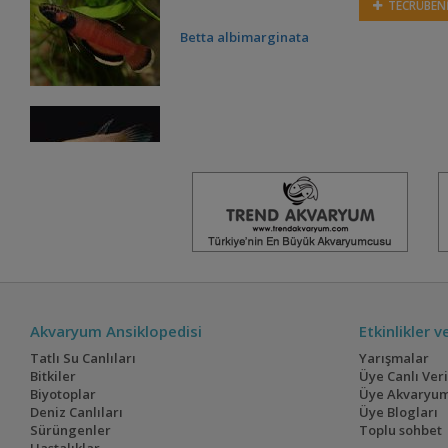
TECRÜBENİ
Betta albimarginata
Betta anabatodies
Betta Bellica
Akvaryum Ansiklopedisi
Etkinlikler 
Betta brownorum
Tatlı Su Canlıları
Yarışmalar
Bitkiler
Üye Canlı Ver
Biyotoplar
Üye Akvaryum
Deniz Canlıları
Üye Blogları
Sürüngenler
Toplu sohbet