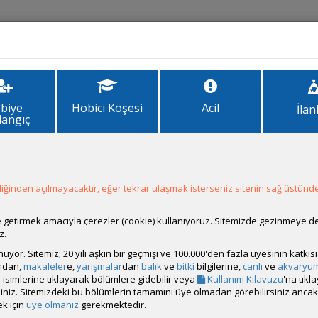
İlanlar
Forum
Site Bilgi
biye
Hobici Köşesi
Acil
İlan
langıç
elti
ğinden açılmayacaktır, eğer tekrar ulaşmak isterseniz sitenin sağ üstünde
dı:
Belontia hasselti
 ve Anavatanı:
Asya kıtası; Malezya
ale getirmek amacıyla çerezler (cookie) kullanıyoruz. Sitemizde gezinmeye 
z.
 Biçimi:
Etçil, Otçul
Biçimi:
Barışçıl
rünüyor. Sitemiz; 20 yılı aşkın bir geçmişi ve 100.000'den fazla üyesinin katk
m
dan,
makaleler
e,
yarışmalar
dan
balık
ve
bitki
bilgilerine,
canlı
ve
akvaryu
rlerine Davranışı:
Barışçıl
isimlerine tıklayarak bölümlere gidebilir veya
Kullanım Kılavuzu
'na tıkl
viyesi:
Orta - Yüzey
bilirsiniz. Sitemizdeki bu bölümlerin tamamını üye olmadan görebilirsiniz an
k için
üye olmanız
gerekmektedir.
Ayrımı:
Erkeklerin yüzgeçlerinde daha çok nokta vardır.Dişiler ise ür