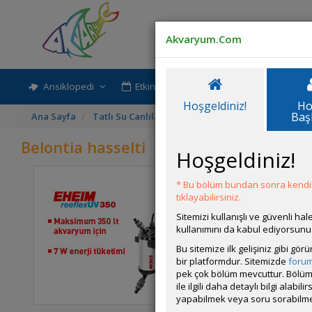
Akvaryum.Com
Ansiklopedi
Etkinlik-Paylaşım
Rehber
Hoşgeldiniz!
Ho
Baş
Ana Sayfa
Tatlı Su Canlıları
Labirentliler
Belontia hass
Belontia hasselti
Hoşgeldiniz!
* Bu bölüm bundan sonra kendili
Latince A
tıklayabilirsiniz.
Habitatı
Sitemizi kullanışlı ve güvenli h
kullanımını da kabul ediyorsunu
Beslenme
Davranış 
Bu sitemize ilk gelişiniz gibi gö
bir platformdur. Sitemizde
foru
Kendi Tü
pek çok bölüm mevcuttur. Bölüm 
Yüzme Se
ile ilgili daha detaylı bilgi ala
yapabilmek veya soru sorabilme
Cinsiyet 