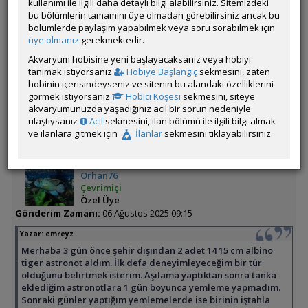
kullanımı ile ilgili daha detaylı bilgi alabilirsiniz. Sitemizdeki
diğerinin ise yeme eğiliminin hiç olmadığını farkettim. Bugün
bu bölümlerin tamamını üye olmadan görebilirsiniz ancak bu
itibariyle yem almayan balık diğerine nazaran daha durgun
bölümlerde paylaşım yapabilmek veya soru sorabilmek için
gözüküyor. Ne yapmalıyım uzun vadede problem olmamasına
üye olmanız
gerekmektedir.
adına ne gibi önlemler almalıyım
Akvaryum hobisine yeni başlayacaksanız veya hobiyi
emreyz tarafından 2025-08-08 21:03:18 tarih ve saatinde düzenlenmiştir.
tanımak istiyorsanız
Hobiye Başlangıç
sekmesini, zaten
hobinin içerisindeyseniz ve sitenin bu alandaki özelliklerini
Üye imzalarını sadece giriş yapan üyelerimiz görebilir
görmek istiyorsanız
Hobici Köşesi
sekmesini, siteye
akvaryumunuzda yaşadığınız acil bir sorun nedeniyle
ÖM
ulaştıysanız
Acil
sekmesini, ilan bölümü ile ilgili bilgi almak
ve ilanlara gitmek için
İlanlar
sekmesini tıklayabilirsiniz.
Orhan76
Çevrimiçi
Özel Üye
Gönderim Zamanı:
06 Ağustos 2025 09:15
Yazar:
emreyz
Merhaba 3 gün önce şehir dışından 2 adet 14 15 cm albino
tiger astronot aldım. İlk defa deneyimleyeceğim bir tür
olduğunu belirtmek isterim. Aşılama yaptıktan sonra tanka
eklediğim astronotlara 1 gün boyunca yemleme yapmadım.
Sonraki günler yaptığım yemlemelerde ise birinin iştahla