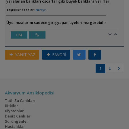
yaralanan balıkları oscarlar gibi büyük balıklara verirler.
Teşekkür Edenler:
emreyz
,
Üye imzalarını sadece giriş yapan üyelerimiz görebilir
ÖM
YANIT YAZ
FAVORİ
1
2
Akvaryum Ansiklopedisi
Tatlı Su Canlıları
Bitkiler
Biyotoplar
Deniz Canlıları
Sürüngenler
Hastalıklar