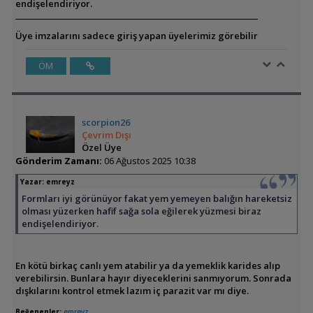
endişelendiriyor.
Üye imzalarını sadece giriş yapan üyelerimiz görebilir
ÖM
scorpion26
Çevrim Dışı
Özel Üye
Gönderim Zamanı:
06 Ağustos 2025 10:38
Yazar:
emreyz
Formları iyi görünüyor fakat yem yemeyen balığın hareketsiz
olması yüzerken hafif sağa sola eğilerek yüzmesi biraz
endişelendiriyor.
En kötü birkaç canlı yem atabilir ya da yemeklik karides alıp
verebilirsin. Bunlara hayır diyeceklerini sanmıyorum. Sonrada
dışkılarını kontrol etmek lazım iç parazit var mı diye.
Beğenenler:
emreyz
,