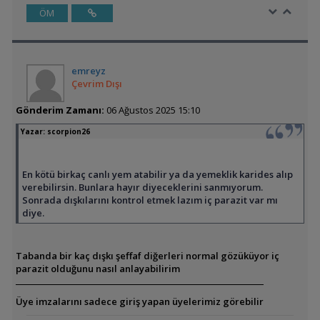
ÖM
emreyz
Çevrim Dışı
Gönderim Zamanı:
06 Ağustos 2025 15:10
Yazar:
scorpion26
En kötü birkaç canlı yem atabilir ya da yemeklik karides alıp
verebilirsin. Bunlara hayır diyeceklerini sanmıyorum.
Sonrada dışkılarını kontrol etmek lazım iç parazit var mı
diye.
Tabanda bir kaç dışkı şeffaf diğerleri normal gözüküyor iç
parazit olduğunu nasıl anlayabilirim
Üye imzalarını sadece giriş yapan üyelerimiz görebilir