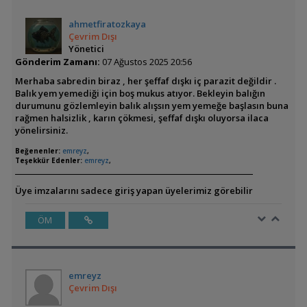
ahmetfiratozkaya
Çevrim Dışı
Yönetici
Gönderim Zamanı:
07 Ağustos 2025 20:56
Merhaba sabredin biraz , her şeffaf dışkı iç parazit değildir .
Balık yem yemediği için boş mukus atıyor. Bekleyin balığın
durumunu gözlemleyin balık alışsın yem yemeğe başlasın buna
rağmen halsizlik , karın çökmesi, şeffaf dışkı oluyorsa ilaca
yönelirsiniz.
Beğenenler:
emreyz
,
Teşekkür Edenler:
emreyz
,
Üye imzalarını sadece giriş yapan üyelerimiz görebilir
ÖM
emreyz
Çevrim Dışı