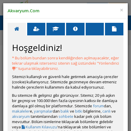
Giriş Yap
Üye Ol
×
Akvaryum.Com
Ana Menü
Toggl
naviga
Forum
Yeni Üye Forumu
Astronot Yem Yememe Problemi
Hoşgeldiniz!
Astronot Yem Yememe Problemi
* Bu bölüm bundan sonra kendiliğinden açılmayacaktır, eğer
tekrar ulaşmak isterseniz sitenin sağ üstündeki "Yönlendirici
Git
YANIT YAZ
" tuşuna tıklayabilirsiniz.
Sitemizi kullanışlı ve güvenli hale getirmek amacıyla çerezler
(cookie) kullanıyoruz. Sitemizde gezinmeye devam etmeniz
emreyz
halinde çerezlerin kullanımını da kabul ediyorsunuz.
Çevrim Dışı
Bu sitemize ilk gelişiniz gibi görünüyor. Sitemiz; 20 yılı aşkın
Gönderim Zamanı:
bir geçmişi ve 100.000'den fazla üyesinin katkısı ile damlaya
06 Ağustos 2025 08:41
damlaya göl olmuş bir platformdur. Sitemizde
forum
dan,
Merhaba 3 gün önce şehir dışından 2 adet 14 15 cm albino tiger
makaleler
e,
yarışmalar
dan
balık
ve
bitki
bilgilerine,
canlı
ve
astronot aldım. İlk defa deneyimleyeceğim bir tür olduğunu
akvaryum
tanıtımlarından
sohbete
kadar pek çok bölüm
belirtmek isterim. Aşılama yaptıktan sonra tanka eklediğim
mevcuttur. Bölüm isimlerine tıklayarak bölümlere gidebilir
astronotlara 1 gün boyunca yemleme yapmadım. Sonraki
veya
Kullanım Kılavuzu
'na tıklayarak site bölümleri ve
günler yaptığım yemlemelerde ise birinin iştahla yediğini