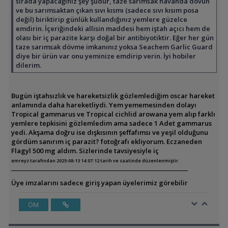
sırada yapacağınız şey şudur, taze sarımsak havanda dövün
ve bu sarımsaktan çıkan sıvı kısmı (sadece sıvı kısım posa
değil) biriktirip günlük kullandığınız yemlere güzelce
emdirin. İçeriğindeki allisin maddesi hem iştah açıcı hem de
olası bir iç parazite karşı doğal bir antibiyotiktir. Eğer her gün
taze sarımsak dövme imkanınız yoksa Seachem Garlic Guard
diye bir ürün var onu yeminize emdirip verin. İyi hobiler
dilerim.
Bugün iştahsızlık ve hareketsizlik gözlemlediğim oscar hareket
anlamında daha hareketliydi. Yem yememesinden dolayı
Tropical gammarus ve Tropical cichlid arowana yem alıp farklı
yemlere tepkisini gözlemledim ama sadece 1 Adet gammarus
yedi. Akşama doğru ise dışkısının şeffafımsı ve yeşil olduğunu
gördüm sanırım iç parazit? fotoğrafı ekliyorum. Eczaneden
Flagyl 500 mg aldım. Sizlerinde tavsiyesiyle iç
emreyz tarafından 2025-08-13 14:07:12 tarih ve saatinde düzenlenmiştir.
Üye imzalarını sadece giriş yapan üyelerimiz görebilir
ÖM