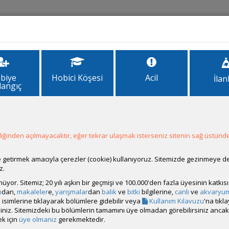
İlanlar
Forum
Site Bilgi
biye
Hobici Köşesi
Acil
İlan
langıç
1
ğinden açılmayacaktır, eğer tekrar ulaşmak isterseniz sitenin sağ üstünde
ale getirmek amacıyla çerezler (cookie) kullanıyoruz. Sitemizde gezinmeye 
z.
 Clown Killifishler ile bir süredir merak ettiğim Killifish macerama başl
rünüyor. Sitemiz; 20 yılı aşkın bir geçmişi ve 100.000'den fazla üyesinin katk
m
dan,
makaleler
e,
yarışmalar
dan
balık
ve
bitki
bilgilerine,
canlı
ve
akvaryu
isimlerine tıklayarak bölümlere gidebilir veya
Kullanım Kılavuzu
'na tıkl
bilirsiniz. Sitemizdeki bu bölümlerin tamamını üye olmadan görebilirsiniz an
k için
üye olmanız
gerekmektedir.