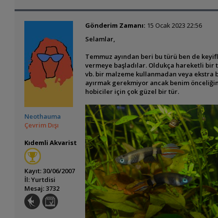
Gönderim Zamanı:
15 Ocak 2023 22:56
Selamlar,
Temmuz ayından beri bu türü ben de keyifle
vermeye başladılar. Oldukça hareketli bir t
vb. bir malzeme kullanmadan veya ekstra b
ayırmak gerekmiyor ancak benim önceliğim 
hobiciler için çok güzel bir tür.
Neothauma
Çevrim Dışı
Kıdemli Akvarist
Kayıt: 30/06/2007
İl: Yurtdisi
Mesaj: 3732