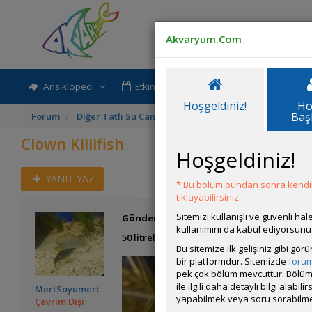
Akvaryum.Com
Ansiklopedi
Etkinlik-Paylaşım
Rehber
Hoşgeldiniz!
Ho
Baş
Forum
Diğer Tatlı Su Canlıları Tanıtımı
Clown Killifish
Clown Killifish
Hoşgeldiniz!
YANIT YAZ
* Bu bölüm bundan sonra kendili
tıklayabilirsiniz.
Sitemizi kullanışlı ve güvenli h
Gönderim Zamanı:
15 Ocak 2023 21:45
kullanımını da kabul ediyorsunu
50 litrelik bitkili tankıma bugün eklediğim
Bu sitemize ilk gelişiniz gibi gö
bir platformdur. Sitemizde
foru
pek çok bölüm mevcuttur. Bölüm 
ile ilgili daha detaylı bilgi ala
MertSoyumert
yapabilmek veya soru sorabilme
Çevrim Dışı