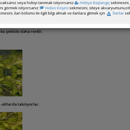
caksanız veya hobiyi tanımak istiyorsanız
Hobiye Başlangıç
sekmesini, 
rini görmek istiyorsanız
Hobici Köşesi
sekmesini, siteye akvaryumunuzda 
mesini, ilan bölümü ile ilgili bilgi almak ve ilanlara gitmek için
İlanlar
sek
 bu şekilde daha renkli.
altlarda takılıyorlar.