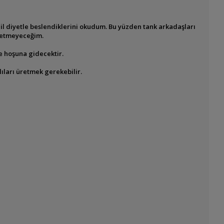
pçil diyetle beslendiklerini okudum. Bu yüzden tank arkadaşları
l etmeyeceğim.
de hoşuna gidecektir.
ları üretmek gerekebilir.