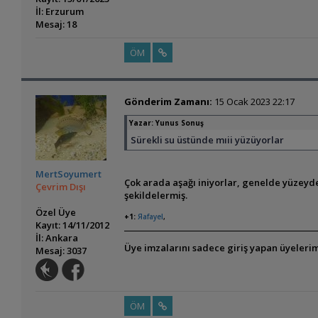
İl: Erzurum
Mesaj: 18
ÖM
Gönderim Zamanı:
15 Ocak 2023 22:17
Yazar:
Yunus Sonuş
Sürekli su üstünde mıii yüzüyorlar
MertSoyumert
Çok arada aşağı iniyorlar, genelde yüzeyd
Çevrim Dışı
şekildelermiş.
Özel Üye
+1:
Яafayel
,
Kayıt: 14/11/2012
İl: Ankara
Üye imzalarını sadece giriş yapan üyelerim
Mesaj: 3037
ÖM