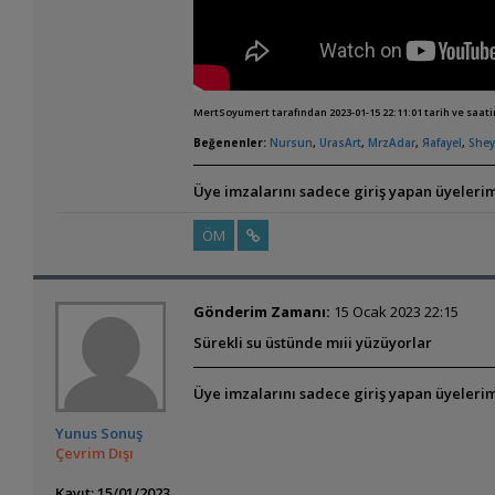
MertSoyumert tarafından 2023-01-15 22:11:01 tarih ve saat
Beğenenler:
Nursun
,
UrasArt
,
MrzAdar
,
Яafayel
,
She
Üye imzalarını sadece giriş yapan üyelerim
ÖM
Gönderim Zamanı:
15 Ocak 2023 22:15
Sürekli su üstünde mıii yüzüyorlar
Üye imzalarını sadece giriş yapan üyelerim
Yunus Sonuş
Çevrim Dışı
Kayıt: 15/01/2023