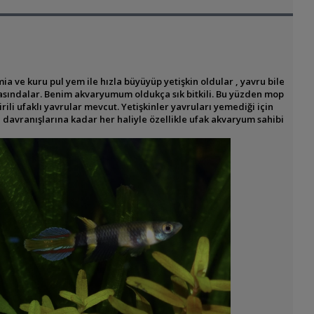
 ve kuru pul yem ile hızla büyüyüp yetişkin oldular , yavru bile
çabasındalar. Benim akvaryumum oldukça sık bitkili. Bu yüzden mop
i ufaklı yavrular mevcut. Yetişkinler yavruları yemediği için
avranışlarına kadar her haliyle özellikle ufak akvaryum sahibi