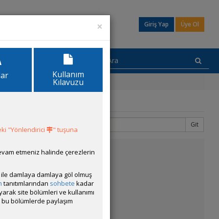
×
Giriş Yap
Üye Ol
Kullanım
lar
Kılavuzu
Git
2
3
ki "Yönlendirici
" tuşuna
devam etmeniz halinde çerezlerin
amış bulunuyorum.
ısı ile damlaya damlaya göl olmuş
m
tanıtımlarından
sohbete
kadar
ayarak site bölümleri ve kullanımı
cak bu bölümlerde paylaşım