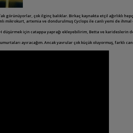
ak görünüyorlar, çok ilginç balıklar. Birkaç kaynakta etçil ağırlıklı he
anlı mikrokurt, artemia ve dondurulmuş Cyclops ile canlı yemi de ihma
 pH düşürmek için catappa yaprağı ekleyebilirim, Betta ve karideslerin 
rtaları ayıracağım. Ancak yavrular çok küçük oluyormuş, farklı canlı