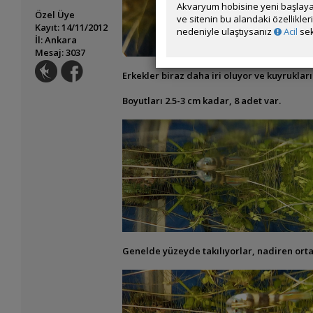
Akvaryum hobisine yeni başlaya
Özel Üye
ve sitenin bu alandaki özellikle
Kayıt: 14/11/2012
nedeniyle ulaştıysanız
Acil
sek
İl: Ankara
Mesaj: 3037
Erkekler biraz daha iri oluyor ve kuyrukları
Boyutları 2.5-3 cm kadar, 8 adet var.
Genelde yüzeyde takılıyorlar, nadiren orta-