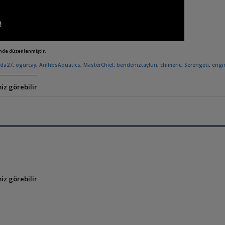
inde düzenlenmiştir.
yda27
,
ogurcay
,
ArifhbsAquatics
,
MasterChief
,
bendeniztayfun
,
chimeric
,
Serengeti
,
engi
iz görebilir
iz görebilir