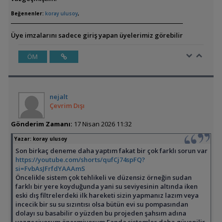
Beğenenler:
koray ulusoy
,
Üye imzalarını sadece giriş yapan üyelerimiz görebilir
ÖM
nejalt
Çevrim Dışı
Gönderim Zamanı:
17 Nisan 2026 11:32
Yazar:
koray ulusoy
Son birkaç deneme daha yaptım fakat bir çok farklı sorun var
https://youtube.com/shorts/qufCj74spFQ?
si=FvbAsJFrfdYAAAmS
Öncelikle sistem çok tehlikeli ve düzensiz örneğin sudan
farklı bir yere koyduğunda yani su seviyesinin altında iken
eski dış filtrelerdeki ilk hareketi sizin yapmanız lazım veya
incecik bir su su sızıntısı olsa bütün evi su pompasından
dolayı su basabilir o yüzden bu projeden şahsım adına
vazgeçiyorum önermiyorum Fanda sistemler daha güvenilir