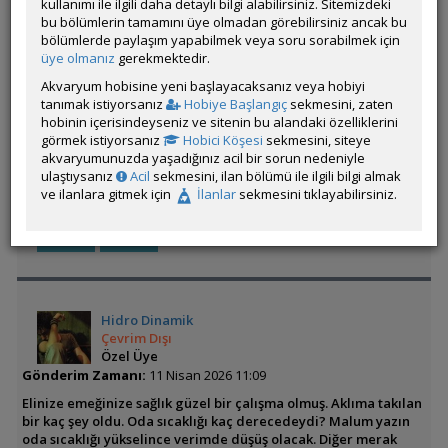
kullanımı ile ilgili daha detaylı bilgi alabilirsiniz. Sitemizdeki
https://youtube.com/shorts/JjMYI4N-Yy4?
bu bölümlerin tamamını üye olmadan görebilirsiniz ancak bu
si=fBPUmohbbd6fZKZN
bölümlerde paylaşım yapabilmek veya soru sorabilmek için
koray ulusoy tarafından 2026-04-10 21:24:16 tarih ve saatinde düzenlenmiştir.
üye olmanız
gerekmektedir.
Akvaryum hobisine yeni başlayacaksanız veya hobiyi
Daha profesyonel bir Termostat ve daha büyük peltierli bir fan
tanımak istiyorsanız
Hobiye Başlangıç
sekmesini, zaten
ile mükemmel sonuca ulaşılır
hobinin içerisindeyseniz ve sitenin bu alandaki özelliklerini
görmek istiyorsanız
Hobici Köşesi
sekmesini, siteye
Beğenenler:
Cyber_Scout
,
Hidro Dinamik
,
Ozzgur
,
Aguamentist
,
darkaura
,
akvaryumunuzda yaşadığınız acil bir sorun nedeniyle
ulaştıysanız
Acil
sekmesini, ilan bölümü ile ilgili bilgi almak
ve ilanlara gitmek için
İlanlar
sekmesini tıklayabilirsiniz.
Üye imzalarını sadece giriş yapan üyelerimiz görebilir
ÖM
Hidro Dinamik
Çevrim Dışı
Özel Üye
Gönderim Zamanı:
11 Nisan 2026 11:09
Elinize emeğinize sağlık güzel bir çalışma olmuş. Aklıma takılan
bir kaç şey oldu. Oda sıcaklığı kaç derecedeydi? Malum yazın
oda sıcaklığı yükselince verimde düşüş olacak. Diğer merak