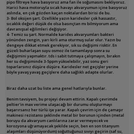
pipo filtreye hava basıyoruz ama fan ile soğumasını bekliyoruz.
Harici hava motoruyla sıcak havayı akvaryumun içine basıyoruz
aslında, en çok gözden kaçan noktalardan birisi de bu.
3- Bol oksijen şart. Özellikle yazın karidesler çok hassastır,
sıcaklık değeri düşük de olsa basınçtan mı bilmiyorum ama
davranışsal eğilimleri değişiyor.
4- Temiz su şart. Normalde karides akvaryumları bakteri
yönünden zengin, yarı kirli ama oturmuş sular olur. Yazın bu
dengeye dikkat etmek gerekiyor, sık su değişimi risktir. En
güzeli buharlaşan suyu osmoz ile tamamlayıp sonra su
değişimini yapmaktır. tds i sabit tutmaya çalışmayın, bırakın
her su değişiminde 3-5ppm yükselebilir, yaz sonu geri
toparlarsınız düşüre düşüre. Karidesler net geçişler yerine
böyle yavaş yavaş geçişlere daha sağlıklı adapte olurlar.
Biraz daha uzat bu liste ama genel hatlarıyla bunlar.
Benim tavsiyem, bu projeyi devam ettirin. Kapalı çevrimde
peltier'in max verime ulaşacağı bir durumu oluşturmayı
başarırsanız her türlü işe yarar. Kapalı çevrim için de çamaşır
makinesi rezistansı şeklinde metal bir borunun içinden (metal
boruyu da akvaryum canlılarına zarar vermeyecek ve
korozyona uğramayacak şekilde seçin, ben en son titanyum
alaşımları düşünüyordum) soğuttuğunuz sıvıyı geçirin (saf su,