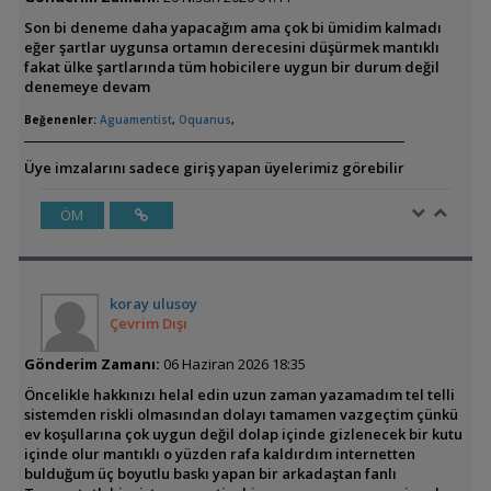
Son bi deneme daha yapacağım ama çok bi ümidim kalmadı
eğer şartlar uygunsa ortamın derecesini düşürmek mantıklı
fakat ülke şartlarında tüm hobicilere uygun bir durum değil
denemeye devam
Beğenenler:
Aguamentist
,
Oquanus
,
Üye imzalarını sadece giriş yapan üyelerimiz görebilir
ÖM
koray ulusoy
Çevrim Dışı
Gönderim Zamanı:
06 Haziran 2026 18:35
Öncelikle hakkınızı helal edin uzun zaman yazamadım tel telli
sistemden riskli olmasından dolayı tamamen vazgeçtim çünkü
ev koşullarına çok uygun değil dolap içinde gizlenecek bir kutu
içinde olur mantıklı o yüzden rafa kaldırdım internetten
bulduğum üç boyutlu baskı yapan bir arkadaştan fanlı