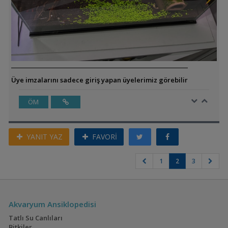
Üye imzalarını sadece giriş yapan üyelerimiz görebilir
ÖM
YANIT YAZ
FAVORİ
1
2
3
Akvaryum Ansiklopedisi
Tatlı Su Canlıları
Bitkiler