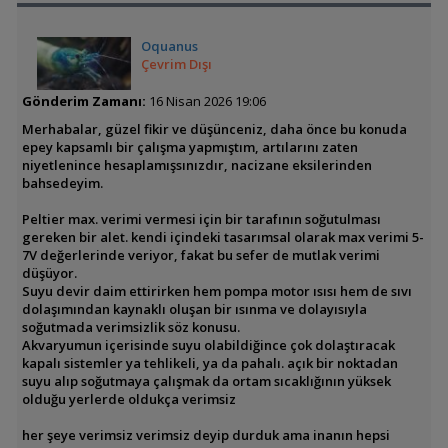
Oquanus
Çevrim Dışı
Gönderim Zamanı:
16 Nisan 2026 19:06
Merhabalar, güzel fikir ve düşünceniz, daha önce bu konuda
epey kapsamlı bir çalışma yapmıştım, artılarını zaten
niyetlenince hesaplamışsınızdır, nacizane eksilerinden
bahsedeyim.
Peltier max. verimi vermesi için bir tarafının soğutulması
gereken bir alet. kendi içindeki tasarımsal olarak max verimi 5-
7V değerlerinde veriyor, fakat bu sefer de mutlak verimi
düşüyor.
Suyu devir daim ettirirken hem pompa motor ısısı hem de sıvı
dolaşımından kaynaklı oluşan bir ısınma ve dolayısıyla
soğutmada verimsizlik söz konusu.
Akvaryumun içerisinde suyu olabildiğince çok dolaştıracak
kapalı sistemler ya tehlikeli, ya da pahalı. açık bir noktadan
suyu alıp soğutmaya çalışmak da ortam sıcaklığının yüksek
olduğu yerlerde oldukça verimsiz
her şeye verimsiz verimsiz deyip durduk ama inanın hepsi