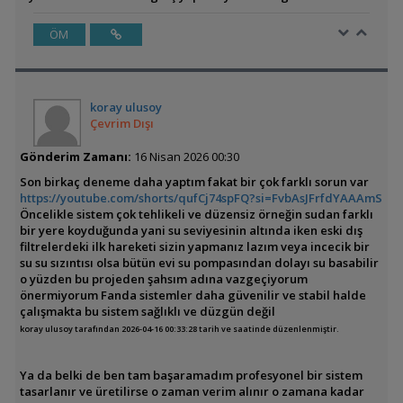
ÖM
koray ulusoy
Çevrim Dışı
Gönderim Zamanı:
16 Nisan 2026 00:30
Son birkaç deneme daha yaptım fakat bir çok farklı sorun var
https://youtube.com/shorts/qufCj74spFQ?si=FvbAsJFrfdYAAAmS
Öncelikle sistem çok tehlikeli ve düzensiz örneğin sudan farklı
bir yere koyduğunda yani su seviyesinin altında iken eski dış
filtrelerdeki ilk hareketi sizin yapmanız lazım veya incecik bir
su su sızıntısı olsa bütün evi su pompasından dolayı su basabilir
o yüzden bu projeden şahsım adına vazgeçiyorum
önermiyorum Fanda sistemler daha güvenilir ve stabil halde
çalışmakta bu sistem sağlıklı ve düzgün değil
koray ulusoy tarafından 2026-04-16 00:33:28 tarih ve saatinde düzenlenmiştir.
Ya da belki de ben tam başaramadım profesyonel bir sistem
tasarlanır ve üretilirse o zaman verim alınır o zamana kadar