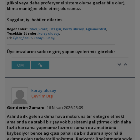
glikol veya daha profesyonel sistem olursa gazlar bile olur),
klima mantığını elde etmiş olursunuz.
Saygılar, iyi hobiler dilerim.
Beğenenler:
Cyber_Scout
,
Ozzgur
,
koray ulusoy
,
Aguamentist
,
Teşekkür Edenler:
koray ulusoy
,
+1:
Cyber_Scout
,
koray ulusoy
,
Üye imzalarını sadece giriş yapan üyelerimiz görebilir
ÖM
koray ulusoy
Çevrim Dışı
Gönderim Zamanı:
16 Nisan 2026 23:09
Aslında ilk gelen aklıma hava motoruna bir entegre etmekti
ama onda da stabil bir şey yok bu sistemi geliştirmek için daha
fazla harcama yapmamız lazım o zaman da amatörünü
kaybediyor bence açıkçası pahalı da bir durum alıyor hâlâ
aklımda olan radyatörlü soğutma . Radyatörlü soğutmada şöyle