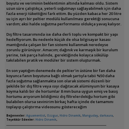
boyutu ve veriminin beklentimin altında kalması oldu. Sistem
uzun süre çalıştıkça, yeterli soğutmayı sağlayabilmek için daha
fazla enerji tükettiğini fark ettim. Bu yüzden kabaca her 20 litre
su için ayrı bir peltier modülü kullanılması gerektiği sonucuna
vardım; aksi halde soğutma performansı oldukça yavaş kalıyor.
Dış filtre tasarımında ise daha derli toplu ve kompakt bir yapı
hedefliyorum. Bu nedenle küçük de olsa bilgisayar kasası
mantığında çalışan bir fan sistemi kullanmak neredeyse
zorunlu görünüyor. Amacım; dağınık ve karmaşık bir kurulum
yerine, tek parça halinde, gerektiğinde kolayca sökülüp
takılabilen pratik ve modüler bir sistem oluşturmak.
En son yaptığım denemede de peltier’in üstüne bir fan daha
koyunca fanın boyutuna bağlı olmak şartıyla tabii %50 daha
fazla soğutma sağlanmakta son olarak sistemi düzenli bir
şekilde bir dış filtre veya ısıyı dağıtacak alüminyum bir kasaya
koyma kaldı bir de hortumlar 8 mm buna uygun emiş ve basış
hortumu arıyorum bildiğimiz dış filtrelerdekiğu hortum gibi
bulabilen olursa sevinirim birkaç hafta içinde de tamamını
toplayıp çalıştırma videosunu göstereceğim
Beğenenler:
Aguamentist
,
Ozzgur
,
Hidro Dinamik
,
Manguday
,
darkaura
,
Teşekkür Edenler:
Hidro Dinamik
,