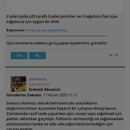
3 adet yada çift taraflı 6 adet pertilier ve 2 soğutucu fan (cpu
soğutucu) için uygun bir blok.
Beğenenler:
koray ulusoy
,
Aguamentist
,
Üye imzalarını sadece giriş yapan üyelerimiz görebilir
ÖM
darkaura
Çevrim Dışı
Kıdemli Akvarist
Gönderim Zamanı:
17 Nisan 2026 11:11
Sonucu olumsuz olarak belirtsenizde olasılıkların
değerlenirilmesi açısından başarılı bir çalışma olmuş bence.
Zamanında resif tankı yaparken aşırı ısınan suyu soğutmak için
peltier aklımdan geçmişti. Peltierin verimsizliği ve soğutmadaki
aluminyumun tanka ne etki edeceğini kestiremediğim için
vazgeçmiştim.