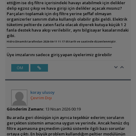
ettiğim ise dış filtre içerisindeki havayı atabilmek için delikler
delip egzoz çıkışı ve hava girişi için delikler açacak mısınız?
Parçaları toplamak için dış filtre yerine şeffaf olmayan
organizerler sanırım daha kullanışlı olabilir gibi geldi. Elektrik
tüketimi peltierde zaten fazla olacak diyerek kutuya küçük 1 2
fanla destek hava akışı verilebilir, aynı bilgisayar kasalarındaki
gibi.
Hidro Dinamik tarafından 2026-04-11 11:17:05 tarih ve saatinde düzenlenmiştir.
Üye imzalarını sadece giriş yapan üyelerimiz görebilir
ÖM
koray ulusoy
Çevrim Dışı
Gönderim Zamanı:
13 Nisan 2026 00:19
Bu arada geri dönüşün için ayrıca teşekkür ederim; soruların
gerçekten sistemin amacına uygun ve yerinde. Ancak henüz dış
filtre aşamasına geçmedim çünkü sistemle ilgili bazı sorunlar
ortaya çıktı. En büyük problem kullandığım peltier modülünün