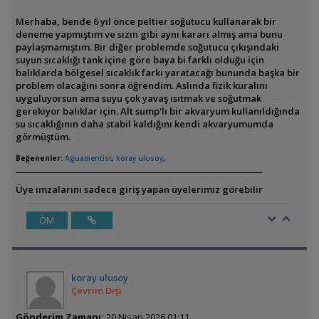
Merhaba, bende 6 yıl önce peltier soğutucu kullanarak bir
deneme yapmıştım ve sizin gibi aynı kararı almış ama bunu
paylaşmamıştım. Bir diğer problemde soğutucu çıkışındaki
suyun sıcaklığı tank içine göre baya bi farklı olduğu için
balıklarda bölgesel sıcaklık farkı yaratacağı bununda başka bir
problem olacağını sonra öğrendim. Aslında fizik kuralını
uyguluyorsun ama suyu çok yavaş ısıtmak ve soğutmak
gerekiyor balıklar için. Alt sump'lı bir akvaryum kullanıldığında
su sıcaklığının daha stabil kaldığını kendi akvaryumumda
görmüştüm.
Beğenenler:
Aguamentist
,
koray ulusoy
,
Üye imzalarını sadece giriş yapan üyelerimiz görebilir
ÖM
koray ulusoy
Çevrim Dışı
Gönderim Zamanı:
20 Nisan 2026 01:11