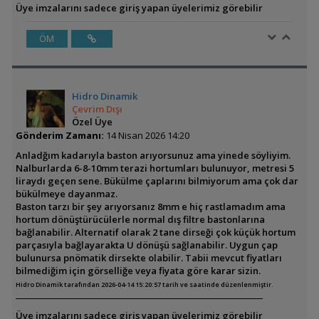
Üye imzalarını sadece giriş yapan üyelerimiz görebilir
ÖM
Hidro Dinamik
Çevrim Dışı
Özel Üye
Gönderim Zamanı:
14 Nisan 2026 14:20
Anladğım kadarıyla baston arıyorsunuz ama yinede söyliyim.
Nalburlarda 6-8-10mm terazi hortumları bulunuyor, metresi 5
liraydı geçen sene. Bükülme çaplarını bilmiyorum ama çok dar
bükülmeye dayanmaz.
Baston tarzı bir şey arıyorsanız 8mm e hiç rastlamadım ama
hortum dönüştürücülerle normal dış filtre bastonlarına
bağlanabilir. Alternatif olarak 2 tane dirseği çok küçük hortum
parçasıyla bağlayarakta U dönüşü sağlanabilir. Uygun çap
bulunursa pnömatik dirsekte olabilir. Tabii mevcut fiyatları
bilmediğim için görselliğe veya fiyata göre karar sizin.
Hidro Dinamik tarafından 2026-04-14 15:20:57 tarih ve saatinde düzenlenmiştir.
Üye imzalarını sadece giriş yapan üyelerimiz görebilir