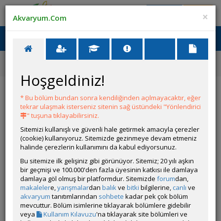
Giriş Yap
Üye Ol
×
Akvaryum.Com
Ana Menü
Toggl
naviga
Forum
Akvaryumcu Önerileri ve Duyuruları
Dıy Peltierli Termostatlı Akvaryum Soğutucu Deneme
Hoşgeldiniz!
Dıy Peltierli Termostatlı Akvaryum Soğutucu
Deneme
* Bu bölüm bundan sonra kendiliğinden açılmayacaktır, eğer
tekrar ulaşmak isterseniz sitenin sağ üstündeki "Yönlendirici
" tuşuna tıklayabilirsiniz.
Git
YANIT YAZ
Sitemizi kullanışlı ve güvenli hale getirmek amacıyla çerezler
(cookie) kullanıyoruz. Sitemizde gezinmeye devam etmeniz
halinde çerezlerin kullanımını da kabul ediyorsunuz.
koray ulusoy
Bu sitemize ilk gelişiniz gibi görünüyor. Sitemiz; 20 yılı aşkın
Çevrim Dışı
bir geçmişi ve 100.000'den fazla üyesinin katkısı ile damlaya
damlaya göl olmuş bir platformdur. Sitemizde
forum
dan,
Gönderim Zamanı:
10 Nisan 2026 21:21
makaleler
e,
yarışmalar
dan
balık
ve
bitki
bilgilerine,
canlı
ve
İlk deneme 20dk’da (15 litre)40 dereceden 25 dereceye düştü.
akvaryum
tanıtımlarından
sohbete
kadar pek çok bölüm
https://youtube.com/shorts/JjMYI4N-Yy4?
mevcuttur. Bölüm isimlerine tıklayarak bölümlere gidebilir
si=fBPUmohbbd6fZKZN
veya
Kullanım Kılavuzu
'na tıklayarak site bölümleri ve