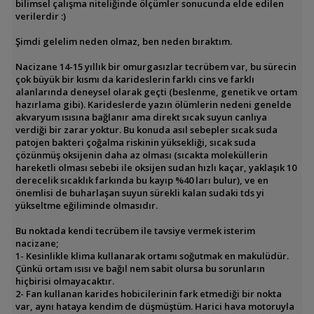
bilimsel çalışma niteliğinde ölçümler sonucunda elde edilen
verilerdir :)
Şimdi gelelim neden olmaz, ben neden bıraktım.
Nacizane 14-15 yıllık bir omurgasızlar tecrübem var, bu sürecin
çok büyük bir kısmı da karideslerin farklı cins ve farklı
alanlarında deneysel olarak geçti (beslenme, genetik ve ortam
hazırlama gibi). Karideslerde yazın ölümlerin nedeni genelde
akvaryum ısısına bağlanır ama direkt sıcak suyun canlıya
verdiği bir zarar yoktur. Bu konuda asıl sebepler sıcak suda
patojen bakteri çoğalma riskinin yüksekliği, sıcak suda
çözünmüş oksijenin daha az olması (sıcakta moleküllerin
hareketli olması sebebi ile oksijen sudan hızlı kaçar, yaklaşık 10
derecelik sıcaklık farkında bu kayıp %40 ları bulur), ve en
önemlisi de buharlaşan suyun sürekli kalan sudaki tds yi
yükseltme eğiliminde olmasıdır.
Bu noktada kendi tecrübem ile tavsiye vermek isterim
nacizane;
1- Kesinlikle klima kullanarak ortamı soğutmak en makulüdür.
Çünkü ortam ısısı ve bağıl nem sabit olursa bu sorunların
hiçbirisi olmayacaktır.
2- Fan kullanan karides hobicilerinin fark etmediği bir nokta
var, aynı hataya kendim de düşmüştüm. Harici hava motoruyla