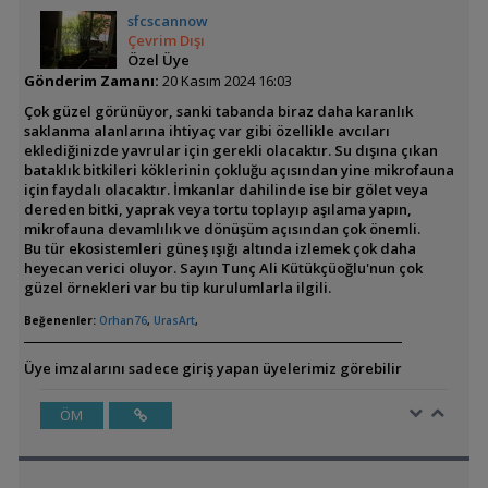
sfcscannow
Çevrim Dışı
Özel Üye
Gönderim Zamanı:
20 Kasım 2024 16:03
Çok güzel görünüyor, sanki tabanda biraz daha karanlık
saklanma alanlarına ihtiyaç var gibi özellikle avcıları
eklediğinizde yavrular için gerekli olacaktır. Su dışına çıkan
bataklık bitkileri köklerinin çokluğu açısından yine mikrofauna
için faydalı olacaktır. İmkanlar dahilinde ise bir gölet veya
dereden bitki, yaprak veya tortu toplayıp aşılama yapın,
mikrofauna devamlılık ve dönüşüm açısından çok önemli.
Bu tür ekosistemleri güneş ışığı altında izlemek çok daha
heyecan verici oluyor. Sayın Tunç Ali Kütükçüoğlu'nun çok
güzel örnekleri var bu tip kurulumlarla ilgili.
Beğenenler:
Orhan76
,
UrasArt
,
Üye imzalarını sadece giriş yapan üyelerimiz görebilir
ÖM