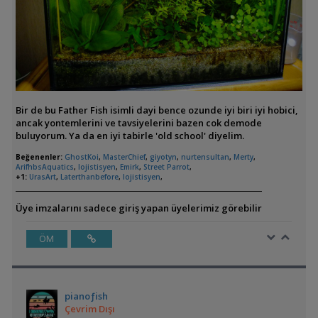
Bir de bu Father Fish isimli dayi bence ozunde iyi biri iyi hobici,
ancak yontemlerini ve tavsiyelerini bazen cok demode
buluyorum. Ya da en iyi tabirle 'old school' diyelim.
Beğenenler:
GhostKoi
,
MasterChief
,
giyotyn
,
nurtensultan
,
Merty
,
ArifhbsAquatics
,
lojistisyen
,
Emirk
,
Street Parrot
,
+1:
UrasArt
,
Laterthanbefore
,
lojistisyen
,
Üye imzalarını sadece giriş yapan üyelerimiz görebilir
ÖM
pianoƒish
Çevrim Dışı