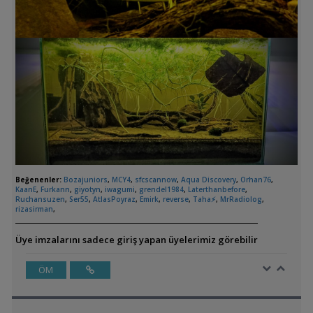
Beğenenler:
Bozajuniors
,
MCY4
,
sfcscannow
,
Aqua Discovery
,
Orhan76
,
KaanE
,
Furkann
,
giyotyn
,
iwagumi
,
grendel1984
,
Laterthanbefore
,
Ruchansuzen
,
Ser55
,
AtlasPoyraz
,
Emirk
,
reverse
,
Taha⚡
,
MrRadiolog
,
rizasirman
,
Üye imzalarını sadece giriş yapan üyelerimiz görebilir
ÖM