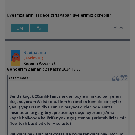
Üye imzalarını sadece giriş yapan üyelerimiz görebilir
ÖM
Neothauma
Çevrim Dışı
Kıdemli Akvarist
Gönderim Zamanı:
21 Kasım 2024 13:35
Yazar:
KaanE
Bende küçük 20cmlik fanuslardan böyle minik su bahçeleri
düşünüyorum Walstadla. Hem hacimden hem de bir şeyleri
yanlış yaparsam diye canlı olmayacak içlerinde. Hatta
misinadan örgü gibi yapıp asmayı düşünüyorum :) Ama
kapalı balkonda kalörifer yok. Kışı (İstanbul) atlatabilirler mi?
(low tech basit bitkiler + su üstü)
Balıklara pek alan bırakmasa da böyle tanklara bayılıyorum.