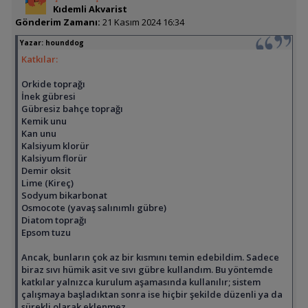
Kıdemli Akvarist
Gönderim Zamanı:
21 Kasım 2024 16:34
Yazar:
hounddog
Katkılar:
Orkide toprağı
İnek gübresi
Gübresiz bahçe toprağı
Kemik unu
Kan unu
Kalsiyum klorür
Kalsiyum florür
Demir oksit
Lime (Kireç)
Sodyum bikarbonat
Osmocote (yavaş salınımlı gübre)
Diatom toprağı
Epsom tuzu
Ancak, bunların çok az bir kısmını temin edebildim. Sadece
biraz sıvı hümik asit ve sıvı gübre kullandım. Bu yöntemde
katkılar yalnızca kurulum aşamasında kullanılır; sistem
çalışmaya başladıktan sonra ise hiçbir şekilde düzenli ya da
sürekli olarak eklenmez.