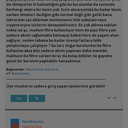
de ölmüyorlar ki bahsettiğim gibi bu kurulumlarda zeminde
herhangi ekstra bir besin yok. Sizin akvaryumda bu kadar besin
varken ölmeleri dediğim gibi normal değil gibi geldi bana,
tekrardan saz eklemek istemezseniz bile subulata veya
cryptocoryne türlerini deneyebilirsiniz. En çok aklıma takılan
nokta ise şu, madem filtre kullanılıyor hem de pipo filtre yani
sadece akıntı sağlamakla kalmayıp bakterilere de yaşam alanı
sağlıyor, neden tabana bu kadar özenip fazlaca bitki
yetiştirmeye çalışılıyor ? bu tarz doğal kurulumlarda filtre
kullanılacaksa bile sadece akıntı yapması daha mantıklı.
Halihazırda filtre varken biraz da kolay bitkiler ile gayette
güzel bir kurulum yapılabilir kanaatimce.
Beğenenler:
MasterChief
,
Göksel D
,
+1:
Neothauma
,
Üye imzalarını sadece giriş yapan üyelerimiz görebilir
ÖM
Neothauma
Çevrim Dışı