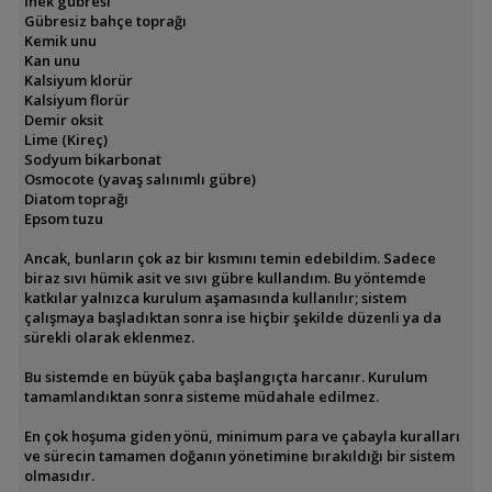
İnek gübresi
Gübresiz bahçe toprağı
Kemik unu
Kan unu
Kalsiyum klorür
Kalsiyum florür
Demir oksit
Lime (Kireç)
Sodyum bikarbonat
Osmocote (yavaş salınımlı gübre)
Diatom toprağı
Epsom tuzu
Ancak, bunların çok az bir kısmını temin edebildim. Sadece
biraz sıvı hümik asit ve sıvı gübre kullandım. Bu yöntemde
katkılar yalnızca kurulum aşamasında kullanılır; sistem
çalışmaya başladıktan sonra ise hiçbir şekilde düzenli ya da
sürekli olarak eklenmez.
Bu sistemde en büyük çaba başlangıçta harcanır. Kurulum
tamamlandıktan sonra sisteme müdahale edilmez.
En çok hoşuma giden yönü, minimum para ve çabayla kuralları
ve sürecin tamamen doğanın yönetimine bırakıldığı bir sistem
olmasıdır.