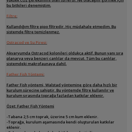
yüksek CO2 gereksinimi olan türlerdi. Ne olacağını görmek için
bu bitkileri denemiştim.
Filtre:
Kullandığım filtre pipo filtredir. Hiç müdahale etmedim. Bu
sistemde filtre temizlenmez.
Ostracod ve Su Piresi:
Akvaryumda Ostracod kolonileri oldukça aktif. Bunun yanı sıra
planarya veya benzeri canlılar da mevcut. Tüm bu canlılar,
sistemdeki makrofaunaya dahil.
Father Fish Yöntemi:
Father Fish yöntemi, Walstad yöntemine göre daha hızlı bir
kurulum sürecine sahiptir. Bu yöntemde filtre kullanılır ve
kurulum sırasında toprağa fazladan katkılar eklenir.
Özet: Father Fish Yöntemi
-Tabana 2,5 cm toprak, üzerine 5 cm kum eklenir.
-Toprağa, kurulum aşamasında kendi oluşturulan katkılar
eklenir.