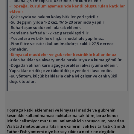
-Tabana 2,5 cm toprak, üzerine 5 cm kum eklenir.
-Toprağa, kurulum aşamasında kendi oluşturulan katkılar
eklenir.
-Çok sayıda ve bakımı kolay bitkiler yerleştirilir.
-Su değişimi yılda 1-2 kez, %15-20 oranında yapılır.
-Buharlaşan su düzenli olarak eklenir.
-Yemleme haftada 1-2 kez gerçekleştirilir.
-Yosunlara ve bitkilere hiçbir müdahale yapılmaz.
-Pipo filtre ve ısıtıcı kullanılmalıdır; sıcaklık 27,5 derece
olmalıdır.
-Kimyasal maddeler ve gübreler kesinlikle kullanılmaz.
-Ölen balıklar ya akvaryumda bırakılır ya da kuma gömülür.
-Doğadan alınan kuru ağaç yaprakları akvaryuma eklenir.
Yapraklar eridikçe ve tüketildikçe yenileri ilave edilir.
-Bu yöntem, küçük balıklarla daha iyi çalışır ve canlı yükü
düşük tutulur.
Topraga katki eklenmesi ve kimyasal madde ve gubrenin
kesinlikle kullanilmamasi noktalarina takildim, biraz kendi
icinde celismiyor mu? Bunu anlamak icin soruyorum, onceden
Walstad metodunun artilarini eksilerini cok kez tartistik. Simdi
Father Fish yontemi diye bir sey cikinca nedir ne degildir