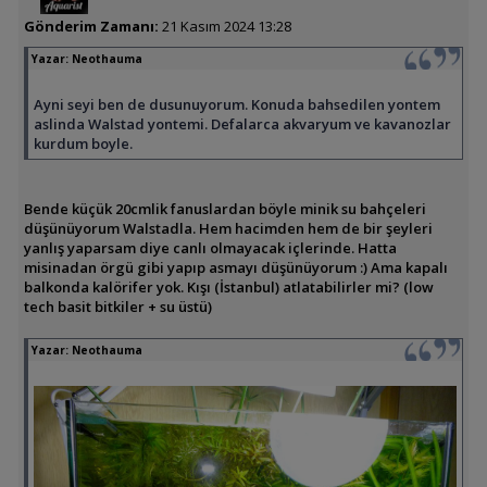
Gönderim Zamanı:
21 Kasım 2024 13:28
Yazar:
Neothauma
Ayni seyi ben de dusunuyorum. Konuda bahsedilen yontem
aslinda Walstad yontemi. Defalarca akvaryum ve kavanozlar
kurdum boyle.
Bende küçük 20cmlik fanuslardan böyle minik su bahçeleri
düşünüyorum Walstadla. Hem hacimden hem de bir şeyleri
yanlış yaparsam diye canlı olmayacak içlerinde. Hatta
misinadan örgü gibi yapıp asmayı düşünüyorum :) Ama kapalı
balkonda kalörifer yok. Kışı (İstanbul) atlatabilirler mi? (low
tech basit bitkiler + su üstü)
Yazar:
Neothauma