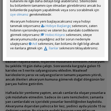
kullanımı ile ilgili daha detaylı bilgi alabilirsiniz. Sitemizdeki
bu bölümlerin tamamını üye olmadan görebilirsiniz ancak bu
bölümlerde paylaşım yapabilmek veya soru sorabilmek için
Doğanın Dengesine Güvenin: Az Çaba, Büyük Keyif
üye olmanız
gerekmektedir.
Bu akvaryum, doğal dengeyi temel alan bir sistemle kuruldu ve
Akvaryum hobisine yeni başlayacaksanız veya hobiyi
zamanla kendi kendine bir ekosistem oluşturdu. Başlangıçta
tanımak istiyorsanız
Hobiye Başlangıç
sekmesini, zaten
tabana 2,5 cm kalınlığında bahçe toprağı ve torf karışımı
hobinin içerisindeyseniz ve sitenin bu alandaki özelliklerini
serdim, az miktarda sıvı gübre ekledim. Üzerine 3,5 cm kum
görmek istiyorsanız
Hobici Köşesi
sekmesini, siteye
katmanı koyarak alt yapıyı tamamladım. Kaya, ağaç dalları ve
akvaryumunuzda yaşadığınız acil bir sorun nedeniyle
catappa yaprağı ekledikten sonra pipo filtreyi kurup sistemi
ulaştıysanız
Acil
sekmesini, ilan bölümü ile ilgili bilgi almak
27,5 derece sıcaklıkta bir hafta boş çalıştırdım.
ve ilanlara gitmek için
İlanlar
sekmesini tıklayabilirsiniz.
Ardından, 7-8 farklı bitki türünden bolca ekledim; bazıları öldü,
bazıları hayatta kaldı, hiçbirine müdahale etmedim. Akvaryum
bu şekilde 10 gün daha çalıştı. Sonrasında kargoyla gelen 15
karides ve 5 nerite salyangozunu ekledim. Maalesef
karideslerin yarısı ve salyangozların tamamı yaşamını yitirdi,
ancak ölenleri akvaryum kumuna gömerek doğal döngünün bir
parçası haline getirdim.
Haftada bir yemleme yaptım, ancak camlarda oluşan yosunlara
çok müdahale etmedim. Sadece ön camı temizledim; zamanla
yan camlardaki ve içerideki yosunlar kendiliğinden kayboldu.
Akvaryuma dışarıdan yalnızca bir kez, yedinci ayda yüzde 15 su
değişimi yaptım. Bu süreçte evdeki kuruyan yaprakları ve