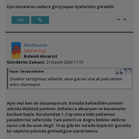
Üye imzalarını sadece giriş yapan üyelerimiz görebilir
ÖM
Neothauma
Çevrim Dışı
Kıdemli Akvarist
Gönderim Zamanı:
21 Kasım 2024 11:13
Yazar:
Serdariekrem
Zevkler tartışılmaz elbette; ama görsel olarak pek tatmin
edici durmuyor.
Ayni seyi ben de dusunuyorum. Konuda bahsedilen yontem
aslinda Walstad yontemi. Defalarca akvaryum ve kavanozlar
kurdum boyle. Kurulumdan 1-2 ay sonra bitki patlamasi
yasadim her seferinde. Yani yeterli ve dogru bitkiler ekilirse
surec cok da uzun degil. 10 ay gibi bir surede boyle bir goruntu
bir seylerin yolunda gitmedigine isaret bence.