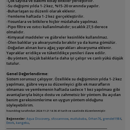
-Çok sayıda ve bakımı kolay bitkiler yerleştirilir.
-Su değişimi yılda 1-2 kez, %15-20 oranında yapılır.
-Buharlaşan su düzenli olarak eklenir.
-Yemleme haftada 1-2 kez gerçekleştirilir.
-Yosunlara ve bitkilere hiçbir müdahale yapılmaz.
-Pipo filtre ve ısıtıcı kullanılmalıdır; sıcaklık 27,5 derece
olmalıdır.
-Kimyasal maddeler ve gübreler kesinlikle kullanılmaz.
-Ölen balıklar ya akvaryumda bırakılır ya da kuma gömülür.
-Doğadan alınan kuru ağaç yaprakları akvaryuma eklenir.
Yapraklar eridikçe ve tüketildikçe yenileri ilave edilir.
-Bu yöntem, küçük balıklarla daha iyi çalışır ve canlı yükü düşük
tutulur.
Genel Değerlendirme:
Sistem sorunsuz çalışıyor. Özellikle su değişiminin yılda 1-2 kez
yapılması, gübre veya su düzenleyici gibi ek masrafların
olmaması ve yemlemenin haftada sadece 1 kez yapılması gibi
avantajlarıyla bütçe dostu ve zahmetsiz bir yöntem. Bu açıdan
benim gereksinimlerime en uygun yöntem olduğunu
söyleyebilirim.
hounddog tarafından 2024-11-21 14:36:41 tarih ve saatinde düzenlenmiştir.
Beğenenler:
Aqua Discovery
,
sfcscannow
,
mutlubaba
,
Orhan76
,
grendel1984
,
Emirk
,
kangeku
,