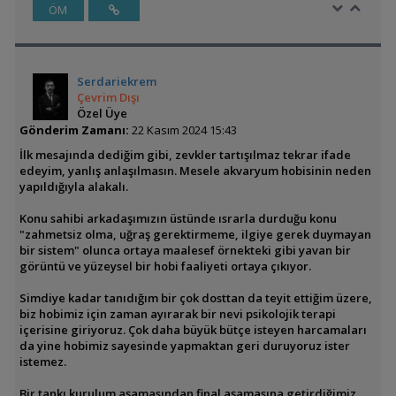
ÖM
Serdariekrem
Çevrim Dışı
Özel Üye
Gönderim Zamanı:
22 Kasım 2024 15:43
İlk mesajında dediğim gibi, zevkler tartışılmaz tekrar ifade
edeyim, yanlış anlaşılmasın. Mesele akvaryum hobisinin neden
yapıldığıyla alakalı.
Konu sahibi arkadaşımızın üstünde ısrarla durduğu konu
"zahmetsiz olma, uğraş gerektirmeme, ilgiye gerek duymayan
bir sistem" olunca ortaya maalesef örnekteki gibi yavan bir
görüntü ve yüzeysel bir hobi faaliyeti ortaya çıkıyor.
Simdiye kadar tanıdığım bir çok dosttan da teyit ettiğim üzere,
biz hobimiz için zaman ayırarak bir nevi psikolojik terapi
içerisine giriyoruz. Çok daha büyük bütçe isteyen harcamaları
da yine hobimiz sayesinde yapmaktan geri duruyoruz ister
istemez.
Bir tankı kurulum aşamasından final aşamasına getirdiğimiz