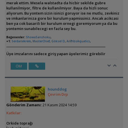
merak ettim. Mesela walstadta da hicbir sekilde gubre
kullanilmiyor, filtre de kullanilmiyor. Baya da hizli sonuc
aliyorum. Bu yontem sizin isinizi goruyor ise ne mutlu, zevkiniz
ve imkanlariniza gore bir kurulum yapmissiniz. Ancak acikcasi
ben ya cok basarili bir kurulum ornegi goremiyorum ya da bu
yontemin sunabilecegi en fazla sey bu.
Beğenenler:
ShowaSanshoku
,
+1:
Serdariekrem
,
MasterChief
,
Göksel D
,
ArifhbsAquatics
,
Üye imzalarını sadece giriş yapan üyelerimiz görebilir
ÖM
hounddog
Çevrim Dışı
Gönderim Zamanı:
21 Kasım 2024 14:59
Katkılar:
Orkide toprağı