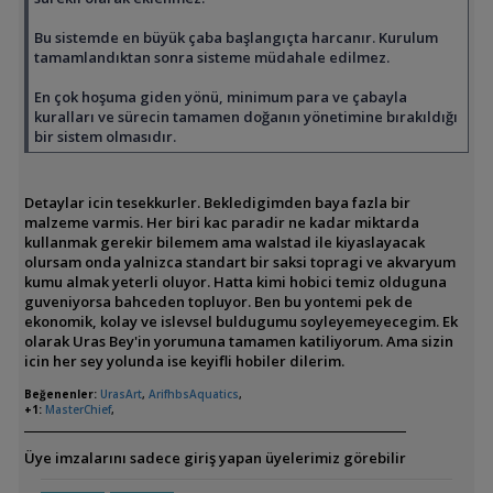
Bu sistemde en büyük çaba başlangıçta harcanır. Kurulum
tamamlandıktan sonra sisteme müdahale edilmez.
En çok hoşuma giden yönü, minimum para ve çabayla
kuralları ve sürecin tamamen doğanın yönetimine bırakıldığı
bir sistem olmasıdır.
Detaylar icin tesekkurler. Bekledigimden baya fazla bir
malzeme varmis. Her biri kac paradir ne kadar miktarda
kullanmak gerekir bilemem ama walstad ile kiyaslayacak
olursam onda yalnizca standart bir saksi topragi ve akvaryum
kumu almak yeterli oluyor. Hatta kimi hobici temiz olduguna
guveniyorsa bahceden topluyor. Ben bu yontemi pek de
ekonomik, kolay ve islevsel buldugumu soyleyemeyecegim. Ek
olarak Uras Bey'in yorumuna tamamen katiliyorum. Ama sizin
icin her sey yolunda ise keyifli hobiler dilerim.
Beğenenler:
UrasArt
,
ArifhbsAquatics
,
+1:
MasterChief
,
Üye imzalarını sadece giriş yapan üyelerimiz görebilir