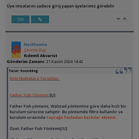
Üye imzalarını sadece giriş yapan üyelerimiz görebilir
ÖM
Neothauma
Çevrim Dışı
Kıdemli Akvarist
Gönderim Zamanı:
21 Kasım 2024 14:42
Yazar:
hounddog
Kimi Noktalara Yorumlar:
Father Fish Yöntemi:
[U]
Father Fish yöntemi, Walstad yöntemine göre daha hızlı bir
kurulum sürecine sahiptir. Bu yöntemde filtre kullanılır ve
kurulum sırasında
toprağa fazladan katkılar eklenir.
Özet: Father Fish Yöntemi[/U]