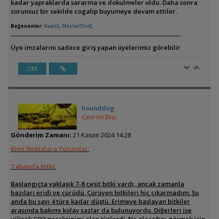
kadar yapraklarda sararma ve dokulmeler oldu. Daha sonra
sorunsuz bir sekilde cogalip buyumeye devam ettiler.
Beğenenler:
KaanE
,
MasterChief
,
Üye imzalarını sadece giriş yapan üyelerimiz görebilir
ÖM
hounddog
Çevrim Dışı
Gönderim Zamanı:
21 Kasım 2024 14:28
Kimi Noktalara Yorumlar:
Tabanda bitki:
Başlangıçta yaklaşık 7-8 çeşit bitki vardı, ancak zamanla
bazıları eridi ve çürüdü. Çürüyen bitkileri hiç çıkarmadım. Şu
anda bu sayı 4 türe kadar düştü. Erimeye başlayan bitkiler
arasında bakımı kolay sazlar da bulunuyordu. Diğerleri ise