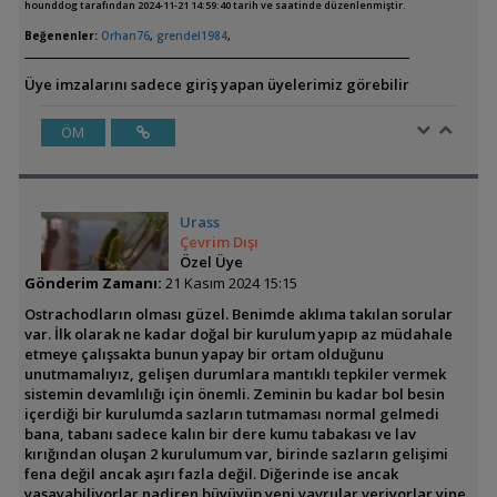
hounddog tarafından 2024-11-21 14:59:40 tarih ve saatinde düzenlenmiştir.
Beğenenler:
Orhan76
,
grendel1984
,
Üye imzalarını sadece giriş yapan üyelerimiz görebilir
ÖM
Urass
Çevrim Dışı
Özel Üye
Gönderim Zamanı:
21 Kasım 2024 15:15
Ostrachodların olması güzel. Benimde aklıma takılan sorular
var. İlk olarak ne kadar doğal bir kurulum yapıp az müdahale
etmeye çalışsakta bunun yapay bir ortam olduğunu
unutmamalıyız, gelişen durumlara mantıklı tepkiler vermek
sistemin devamlılığı için önemli. Zeminin bu kadar bol besin
içerdiği bir kurulumda sazların tutmaması normal gelmedi
bana, tabanı sadece kalın bir dere kumu tabakası ve lav
kırığından oluşan 2 kurulumum var, birinde sazların gelişimi
fena değil ancak aşırı fazla değil. Diğerinde ise ancak
yaşayabiliyorlar nadiren büyüyüp yeni yavrular veriyorlar yine