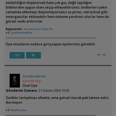
edebildiğini düşünürsek hala çok geç değil saydığım
bitkilerden uygun olanı seçip ekleyebilirsiniz. Endlerleri yakın
zamanda eklemeyi düşünmüyorsanız su piresi, ostrachod gibi
omurgasızlar eklenebilir hem sisteme yardımcı olurlar hem de
görsel zevki arttırırlar.
Beğenenler:
sfcscannow
,
Orhan76
,
+1:
Laterthanbefore
,
Üye imzalarını sadece giriş yapan üyelerimiz görebilir
ÖM
Serdariekrem
Çevrim Dışı
Özel Üye
Gönderim Zamanı:
21 Kasım 2024 10:33
Zevkler tartışılmaz elbette; ama görsel olarak pek tatmin edici
durmuyor.
+1:
Neothauma
,