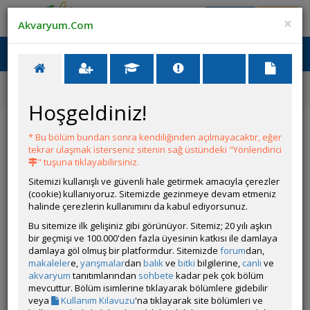
Giriş Yap
Üye Ol
×
Akvaryum.Com
Ana Menü
Toggl
naviga
Forum
Akvaryum Tanıtımı
Father Fish Yöntemiyle 50x30x30
Hoşgeldiniz!
Father Fish Yöntemiyle 50x30x30
* Bu bölüm bundan sonra kendiliğinden açılmayacaktır, eğer
tekrar ulaşmak isterseniz sitenin sağ üstündeki "Yönlendirici
Git
YANIT YAZ
" tuşuna tıklayabilirsiniz.
Sitemizi kullanışlı ve güvenli hale getirmek amacıyla çerezler
(cookie) kullanıyoruz. Sitemizde gezinmeye devam etmeniz
hounddog
halinde çerezlerin kullanımını da kabul ediyorsunuz.
Çevrim Dışı
Bu sitemize ilk gelişiniz gibi görünüyor. Sitemiz; 20 yılı aşkın
Gönderim Zamanı:
bir geçmişi ve 100.000'den fazla üyesinin katkısı ile damlaya
20 Kasım 2024 15:10
damlaya göl olmuş bir platformdur. Sitemizde
forum
dan,
Ölçüler: 50x30x30
makaleler
e,
yarışmalar
dan
balık
ve
bitki
bilgilerine,
canlı
ve
Canlı Türleri: Karides, salyangoz
akvaryum
tanıtımlarından
sohbete
kadar pek çok bölüm
Bitki Türleri: Çeşitli
mevcuttur. Bölüm isimlerine tıklayarak bölümlere gidebilir
Tankın Yaşı: 10 ay
veya
Kullanım Kılavuzu
'na tıklayarak site bölümleri ve
Filtrasyon ve Işıklandırma: Pipo, led