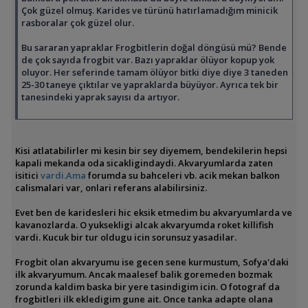
Çok güzel olmuş. Karides ve türünü hatırlamadığım minicik
rasboralar çok güzel olur.
Bu sararan yapraklar Frogbitlerin doğal döngüsü mü? Bende
de çok sayıda frogbit var. Bazı yapraklar ölüyor kopup yok
oluyor. Her seferinde tamam ölüyor bitki diye diye 3 taneden
25-30 taneye çıktılar ve yapraklarda büyüyor. Ayrıca tek bir
tanesindeki yaprak sayısı da artıyor.
Kisi atlatabilirler mi kesin bir sey diyemem, bendekilerin hepsi
kapali mekanda oda sicakligindaydi. Akvaryumlarda zaten
isitici
vardi.Ama
forumda su bahceleri vb. acik mekan balkon
calismalari var, onlari referans alabilirsiniz.
Evet ben de karidesleri hic eksik etmedim bu akvaryumlarda ve
kavanozlarda. O yuksekligi alcak akvaryumda roket killifish
vardi. Kucuk bir tur oldugu icin sorunsuz yasadilar.
Frogbit olan akvaryumu ise gecen sene kurmustum, Sofya'daki
ilk akvaryumum. Ancak maalesef balik goremeden bozmak
zorunda kaldim baska bir yere tasindigim icin. O fotograf da
frogbitleri ilk ekledigim gune ait. Once tanka adapte olana