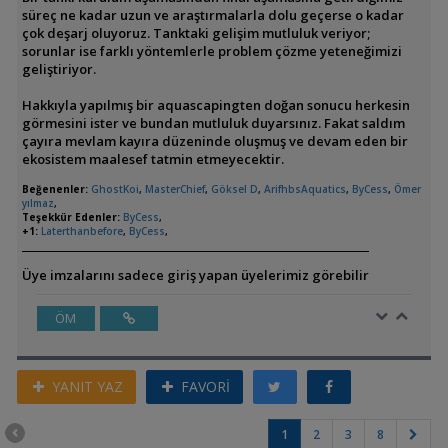
süreç ne kadar uzun ve araştırmalarla dolu geçerse o kadar
çok deşarj oluyoruz. Tanktaki gelişim mutluluk veriyor;
sorunlar ise farklı yöntemlerle problem çözme yeteneğimizi
geliştiriyor.
Hakkıyla yapılmış bir aquascapingten doğan sonucu herkesin
görmesini ister ve bundan mutluluk duyarsınız. Fakat saldım
çayıra mevlam kayıra düzeninde oluşmuş ve devam eden bir
ekosistem maalesef tatmin etmeyecektir.
Beğenenler:
GhostKoi
,
MasterChief
,
Göksel D
,
ArifhbsAquatics
,
ByCess
,
Ömer
yılmaz
,
Teşekkür Edenler:
ByCess
,
+1:
Laterthanbefore
,
ByCess
,
Üye imzalarını sadece giriş yapan üyelerimiz görebilir
ÖM
YANIT YAZ
FAVORİ
1
2
3
8