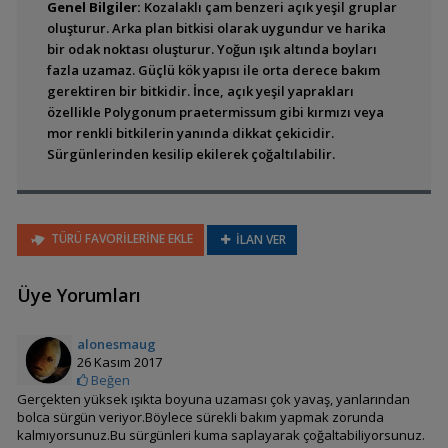
Genel Bilgiler:
Kozalaklı çam benzeri açık yeşil gruplar
oluşturur. Arka plan bitkisi olarak uygundur ve harika
bir odak noktası oluşturur. Yoğun ışık altında boyları
fazla uzamaz. Güçlü kök yapısı ile orta derece bakım
Alternanthera reineckii
'Pink' (Roseafolia)
gerektiren bir bitkidir. İnce, açık yeşil yaprakları
özellikle Polygonum praetermissum gibi kırmızı veya
mor renkli bitkilerin yanında dikkat çekicidir.
Sürgünlerinden kesilip ekilerek çoğaltılabilir.
TÜRÜ FAVORİLERİNE EKLE
İLAN VER
Alternanthera sessilis
(Rubra)
Üye Yorumları
alonesmaug
26 Kasım 2017
Beğen
Ammannia crassicaulis
Gerçekten yüksek ışıkta boyuna uzaması çok yavaş, yanlarından
(Nesaea crassicaulis)
bolca sürgün veriyor.Böylece sürekli bakım yapmak zorunda
kalmıyorsunuz.Bu sürgünleri kuma saplayarak çoğaltabiliyorsunuz.