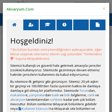
Giriş Yap
Üye Ol
×
Akvaryum.Com
Ana Menü
Toggl
naviga
Ana Sayfa
Tatlı Su Canlıları
Pogostemon erectus
Hoşgeldiniz!
Pogostemon erectus
* Bu bölüm bundan sonra kendiliğinden açılmayacaktır, eğer
tekrar ulaşmak isterseniz sitenin sağ üstündeki "Yönlendirici
" tuşuna tıklayabilirsiniz.
Sitemizi kullanışlı ve güvenli hale getirmek amacıyla çerezler
(cookie) kullanıyoruz. Sitemizde gezinmeye devam etmeniz
halinde çerezlerin kullanımını da kabul ediyorsunuz.
Bu sitemize ilk gelişiniz gibi görünüyor. Sitemiz; 20 yılı aşkın
Grubun Diğer Türleri
bir geçmişi ve 100.000'den fazla üyesinin katkısı ile damlaya
damlaya göl olmuş bir platformdur. Sitemizde
forum
dan,
makaleler
e,
yarışmalar
dan
balık
ve
bitki
bilgilerine,
canlı
ve
Liste
akvaryum
tanıtımlarından
sohbete
kadar pek çok bölüm
mevcuttur. Bölüm isimlerine tıklayarak bölümlere gidebilir
veya
Kullanım Kılavuzu
'na tıklayarak site bölümleri ve