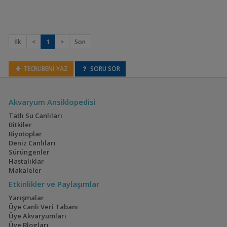
Ammannia gracilis
İlk
<
1
>
Son
TECRÜBENİ YAZ
SORU SOR
Akvaryum Ansiklopedisi
Tatlı Su Canlıları
Ammannia pedicellata
Bitkiler
(Nesaea pedicellata)
Biyotoplar
Deniz Canlıları
Sürüngenler
Hastalıklar
Makaleler
Etkinlikler ve Paylaşımlar
Yarışmalar
Ammannia
Üye Canlı Veri Tabanı
senegalensis
Üye Akvaryumları
Üye Blogları