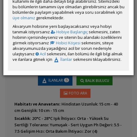
kullanımı ile ilgili daha detaylı bilgi alabilirsiniz. Sitemizdeki
bu bölümlerin tamamını üye olmadan görebilirsiniz ancak bu
Ludwigia inclinata var
bölümlerde paylaşım yapabilmek veya soru sorabilmek için
'Cuba'
üye olmanız
gerekmektedir.
Akvaryum hobisine yeni başlayacaksanız veya hobiyi
tanımak istiyorsanız
Hobiye Başlangıç
sekmesini, zaten
hobinin içerisindeyseniz ve sitenin bu alandaki özelliklerini
görmek istiyorsanız
Hobici Köşesi
sekmesini, siteye
akvaryumunuzda yaşadığınız acil bir sorun nedeniyle
ulaştıysanız
Acil
sekmesini, ilan bölümü ile ilgili bilgi almak
ve ilanlara gitmek için
İlanlar
sekmesini tıklayabilirsiniz.
Alternanthera reineckii
5
İLANLAR
BALIK BULUCU
FOTO ARA
Habitatı ve Anavatanı:
Hindistan Uzunluk: 15 cm - 40
cm Genişlik: 10 cm - 15 cm
Alternanthera reineckii
Sıcaklık:
20°C - 28°C Işık İhtiyacı: Orta - Yüksek Su
'lilacina'
Sertliği Toleransı: Yumuşak - Sert Uygun Ph Değeri: 5.5 -
7.5 Gelişim Hızı: Orta Bakım İhtiyacı: Zor (4)