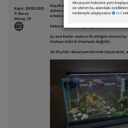
Akvaryum hobisine yeni başlaya
Küçük akvaryumda japon, pengasus, melek, 
ve sitenin bu alandaki özellikle
Kayıt: 20/05/2025
aldım ve beğenince 1 tane daha aldım. Yavr
nedeniyle ulaştıysanız
Acil
sek
İl: Bursa
erkek sorun olmaz diye düşündüm. Şu an pro
Mesaj: 29
Dekorasyon istediğim gibi değil ama tekra
Şu ana kadar sadece ilk aldığım otocinclu
mideye indirdi (Hastada değildi).
20-25 yıldır akvaryum kurmak istiyordum, an