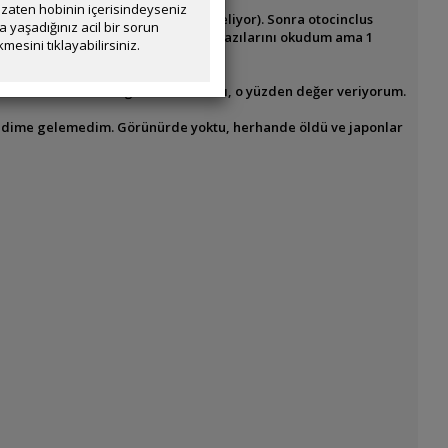
zaten hobinin içerisindeyseniz
ha büyüttüm (bu bile çok küçük geliyor). Sonra otocinclus
yaşadığınız acil bir sorun
im. Japon balığı ile anlaşamıyorlar yazılarını okudum ama 1
mesini tıklayabilirsiniz.
rız dedi. (çok iyi esnaf)
lemek istemem ama oğlumun balıkları, o yüzden değer veriyorum.
 kendime gelemedim. Görünürde yoktu, herhande öldü ve japonlar