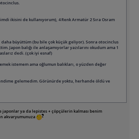
otocinclus.
Şimdi ikisini de kullanıyorum), 4 Renk Armatür 2 Sıra Osram
aha büyüttüm (bu bile çok küçük geliyor). Sonra otocinclus
ttim. Japon balığı ile anlaşamıyorlar yazılarını okudum ama 1
arız dedi. (çok iyi esnaf)
eslemek istemem ama oğlumun balıkları, o yüzden değer
n kendime gelemedim. Görünürde yoktu, herhande öldü ve
e japonlar ya da lepistes + çöpçülerin kalması benim
sizin akvaryumunuza