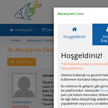
Akvaryum.Com
Ansiklopedi
Etkinlik-Paylaşım
Rehber
Hoşgeldiniz!
Ho
Baş
Forum
Akvaryum Tanıtımı
İlk Akvaryum Deneyimim
İlk Akvaryum Deneyimim
Hoşgeldiniz!
YANIT YAZ
* Bu bölüm bundan sonra kendili
tıklayabilirsiniz.
Sitemizi kullanışlı ve güvenli h
Gönderim Zamanı:
26 Mayıs 2025 13:18
kullanımını da kabul ediyorsunu
Ölçüler: 50x30x25
Bu sitemize ilk gelişiniz gibi gö
Canlı Türleri: 3 adet lepistes (1 erkek 2 di
bir platformdur. Sitemizde
foru
Bitki Türleri:
pek çok bölüm mevcuttur. Bölüm 
Tankın Yaşı: 2 ay
ile ilgili daha detaylı bilgi ala
Filtrasyon ve Işıklandırma: 2 adet şelale f
atakanaydin
yapabilmek veya soru sorabilme
Tasarım ve Dekorasyon:
Çevrim Dışı