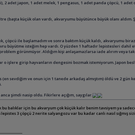
işi), 2 adet japon, 1 adet melek, 1 pengasus, 1 adet panda çöpcü, 1 adet 
 filtre (başta küçük olan vardı, akvaryumu büyütünce büyük olanı aldım. 
 çöpcü ile başlamadım ve sonra baktım küçük kaldı, akvaryumu biraz d
ru büyütme isteğim hep vardı. O yüzden 1 haftadır lepistesleri dahil e
roblem görünmüyor. Aldığım kişi anlaşamazlarsa iade alırım veya takasl
ar o işlere girip hayvanların dengesini bozmak istemiyorum. Japon b
us (en sevdiğim ve onun için 1 tanede arkadaş almıştım) öldü ve 2 gü
.
nca şimdi nasip oldu. Fikirlere açığım, saygılar.
 bu balıklar için bu akvaryum çok küçük kalır benim tavsiyem ya sadec
epistes 3 çöpçü 2 nerite salyangozu var bu kadar canlı nasıl sığmış 