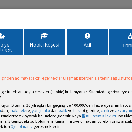
İlanlar
Forum
Site Bilgi
biye
Hobici Köşesi
Acil
İlan
langıç
1
ğinden açılmayacaktır, eğer tekrar ulaşmak isterseniz sitenin sağ üstünde
ale getirmek amacıyla çerezler (cookie) kullanıyoruz. Sitemizde gezinmeye 
z.
rünüyor. Sitemiz; 20 yılı aşkın bir geçmişi ve 100.000'den fazla üyesinin katk
şi), 2 adet japon, 1 adet melek, 1 pengasus, 1 adet panda çöpcü, 1 adet ot
m
dan,
makaleler
e,
yarışmalar
dan
balık
ve
bitki
bilgilerine,
canlı
ve
akvaryu
isimlerine tıklayarak bölümlere gidebilir veya
Kullanım Kılavuzu
'na tıkl
bilirsiniz. Sitemizdeki bu bölümlerin tamamını üye olmadan görebilirsiniz an
iltre (başta küçük olan vardı, akvaryumu büyütünce büyük olanı aldım. 
k için
üye olmanız
gerekmektedir.