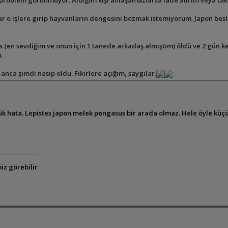
ar o işlere girip hayvanların dengesini bozmak istemiyorum. Japon b
us (en sevdiğim ve onun için 1 tanede arkadaş almıştım) öldü ve 2 gü
.
nca şimdi nasip oldu. Fikirlere açığım, saygılar.
k hata. Lepistes japon melek pengasus bir arada olmaz. Hele öyle küçü
iz görebilir