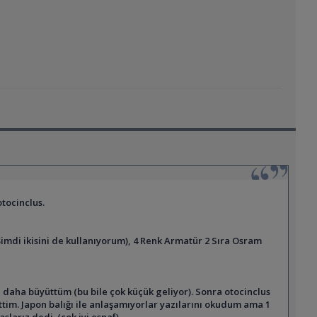
otocinclus.
Şimdi ikisini de kullanıyorum), 4 Renk Armatür 2 Sıra Osram
aha büyüttüm (bu bile çok küçük geliyor). Sonra otocinclus
ttim. Japon balığı ile anlaşamıyorlar yazılarını okudum ama 1
arız dedi. (çok iyi esnaf)