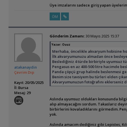
Üye imzalarını sadece giriş yapan üyelerim
ÖM
Gönderim Zamanı:
30 Mayıs 2025 15:37
Yazar:
Ouuz
Merhaba, öncelikle akvaryum hobisine ho
İlk akvaryumunuzu almadan önce besleyece
Beslediğiniz 4 türde birbiriyle uyumsuz tü
Pengasus en az 400-500 litre hacimde besl
atakanaydin
Panda çöpçü grup halinde beslenmesi ger
Çevrim Dışı
Benim size tavsiyem bu türleri elden çıka
Akvaryumunuzun fotoğrafını eklerseniz dah
Kayıt: 20/05/2025
İl: Bursa
Mesaj: 29
Aslında uyumsuz oldukları konusunda bilg
alıp almayacağını sordum. Takaslarız deyi
birbirlerini kovaladıklarını görmedim. Peng
yok.
Aslında amacım dediğiniz gibi Lepistes, Kılı