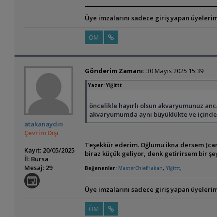
Üye imzalarını sadece giriş yapan üyelerim
ÖM
Gönderim Zamanı:
30 Mayıs 2025 15:39
Yazar:
Yiğittt
öncelikle hayırlı olsun akvaryumunuz anc
akvaryumumda aynı büyüklükte ve içinde 4
atakanaydin
Çevrim Dışı
Teşekkür ederim. Oğlumu ikna dersem (canlı 
Kayıt: 20/05/2025
biraz küçük geliyor, denk getirirsem bir ş
İl: Bursa
Mesaj: 29
Beğenenler:
MasterChiefHakan
,
Yiğittt
,
Üye imzalarını sadece giriş yapan üyelerim
ÖM