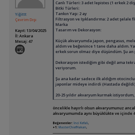
Canlı Türleri: 3 adet lepistes (1 erkek 2 d
Bitki Türleri:
Tankın Yaşı: 2 ay
Yiğittt
Filtrasyon ve Işıklandırma: 2 adet şelale
Çevrim Dışı
Marka
Tasarım ve Dekorasyon:
Kayıt: 13/04/2025
İl: Ankara
Küçük akvaryumda japon, pengasus, melek,
Mesaj: 47
aldım ve beğenince 1 tane daha aldım. Yav
erkek sorun olmaz diye düşündüm. Şu an p
Dekorasyon istediğim gibi değil ama tekr
veriyorum.
Şu ana kadar sadece ilk aldığım otocincl
japonlar mideye indirdi (Hastada değildi)
20-25 yıldır akvaryum kurmak istiyordum, a
öncelikle hayırlı olsun akvaryumunuz ancak
akvaryumumda aynı büyüklükte ve içinde 4 l
Beğenenler:
İnci Kefali
,
+1:
MasterChiefHakan
,