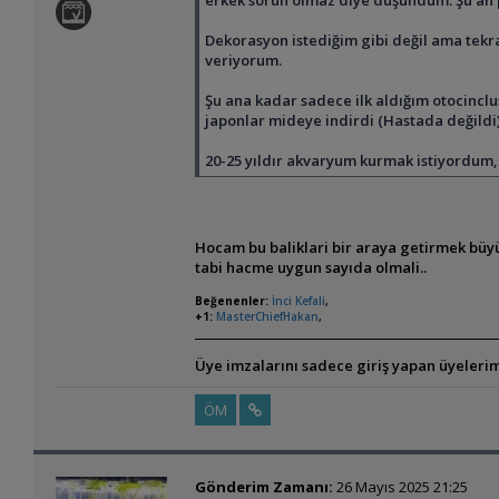
Dekorasyon istediğim gibi değil ama tekr
veriyorum.
Şu ana kadar sadece ilk aldığım otocincl
japonlar mideye indirdi (Hastada değildi)
20-25 yıldır akvaryum kurmak istiyordum, a
Hocam bu baliklari bir araya getirmek büyü
tabi hacme uygun sayıda olmali..
Beğenenler:
İnci Kefali
,
+1:
MasterChiefHakan
,
Üye imzalarını sadece giriş yapan üyelerim
ÖM
Gönderim Zamanı:
26 Mayıs 2025 21:25