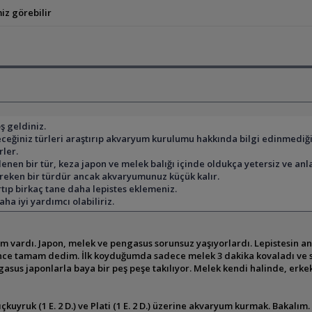
iz görebilir
ş geldiniz.
ğiniz türleri araştırıp akvaryum kurulumu hakkında bilgi edinmediğini
rler.
enen bir tür, keza japon ve melek balığı içinde oldukça yetersiz ve an
eken bir türdür ancak akvaryumunuz küçük kalır.
rtıp birkaç tane daha lepistes eklemeniz.
a iyi yardımcı olabiliriz.
im vardı. Japon, melek ve pengasus sorunsuz yaşıyorlardı. Lepistesin
nce tamam dedim. İlk koyduğumda sadece melek 3 dakika kovaladı ve s
asus japonlarla baya bir peş peşe takılıyor. Melek kendi halinde, erke
çkuyruk (1 E. 2 D.) ve Plati (1 E. 2 D.) üzerine akvaryum kurmak. Bakalım.