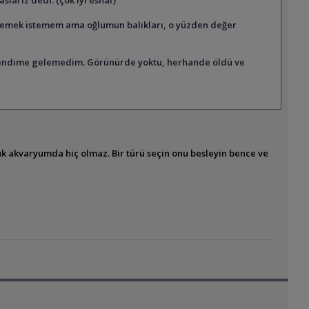
eslemek istemem ama oğlumun balıkları, o yüzden değer
n kendime gelemedim. Görünürde yoktu, herhande öldü ve
k akvaryumda hiç olmaz. Bir türü seçin onu besleyin bence ve