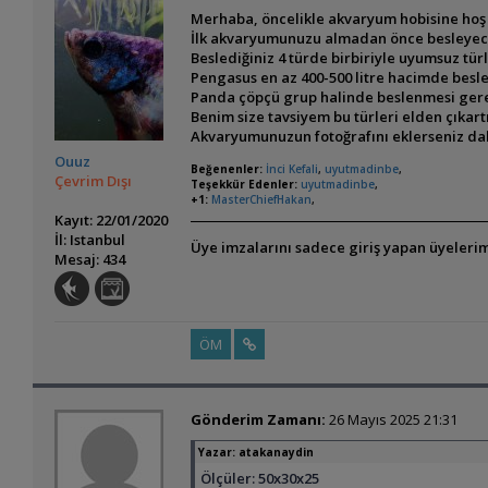
Merhaba, öncelikle akvaryum hobisine hoş 
İlk akvaryumunuzu almadan önce besleyeceği
Beslediğiniz 4 türde birbiriyle uyumsuz türl
Pengasus en az 400-500 litre hacimde besle
Panda çöpçü grup halinde beslenmesi gere
Benim size tavsiyem bu türleri elden çıkart
Akvaryumunuzun fotoğrafını eklerseniz daha
Ouuz
Beğenenler:
İnci Kefali
,
uyutmadinbe
,
Çevrim Dışı
Teşekkür Edenler:
uyutmadinbe
,
+1:
MasterChiefHakan
,
Kayıt: 22/01/2020
İl: Istanbul
Üye imzalarını sadece giriş yapan üyelerim
Mesaj: 434
ÖM
Gönderim Zamanı:
26 Mayıs 2025 21:31
Yazar:
atakanaydin
Ölçüler: 50x30x25