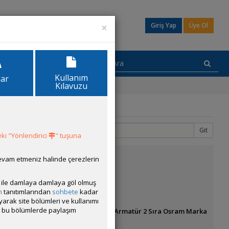
×
Giriş Yap
Üye Ol
Kullanım
lar
Kılavuzu
Git
2
3
ki "Yönlendirici
" tuşuna
devam etmeniz halinde çerezlerin
ısı ile damlaya damlaya göl olmuş
ocinclus.
m
tanıtımlarından
sohbete
kadar
ayarak site bölümleri ve kullanımı
cak bu bölümlerde paylaşım
Şimdi ikisini de kullanıyorum), 4 Renk Armatür 2 Sıra Osram Marka