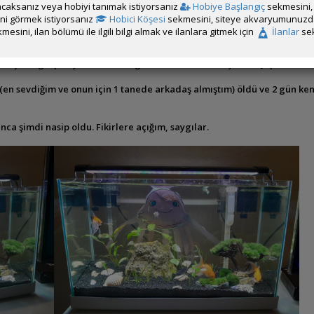
caksanız veya hobiyi tanımak istiyorsanız
Hobiye Başlangıç
sekmesini, 
çöpcü ile başlamadım ve sonra baktım küçük kaldı, akvaryumu biraz da
rini görmek istiyorsanız
Hobici Köşesi
sekmesini, siteye akvaryumunuzda 
u büyütme isteğim hep vardı. O yüzden 1 haftadır lepistesleri dahil ett
mesini, ilan bölümü ile ilgili bilgi almak ve ilanlara gitmek için
İlanlar
sek
blem görünmüyor. Aldığım kişi anlaşamazlarsa iade alırım veya takasla
r o işlere girip hayvanların dengesini bozmak istemiyorum. Japon bes
s (en sevdiğim ve onun için 1 tanede arkadaş almıştım) öldü ve 2 gün
ca şimdi nasip oldu. Fikirlere açığım, saygılar.