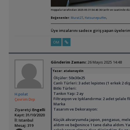
Hoppala tarafından 2025-05-31 04:40:36 tarih ve saatinde d
Beğenenler:
Murat27
,
Hatsunepuffer
,
Üye imzalarını sadece giriş yapan üyelerim
ÖM
Gönderim Zamanı:
26 Mayıs 2025 14:48
Yazar:
atakanaydin
Ölçüler: 50x30x25
Canlı Türleri: 3 adet lepistes (1 erkek 2 d
Bitki Türleri:
Tankın Yaşı: 2 ay
H.polat
Filtrasyon ve Işıklandırma: 2 adet şelale
Çevrim Dışı
Marka
Tasarım ve Dekorasyon:
Ziyaretçi
Engelli
Kayıt: 31/10/2020
Küçük akvaryumda japon, pengasus, melek,
İl: Istanbul
aldım ve beğenince 1 tane daha aldım. Yav
Mesaj: 319
erkek sorun olmaz diye düşündüm. Şu an p