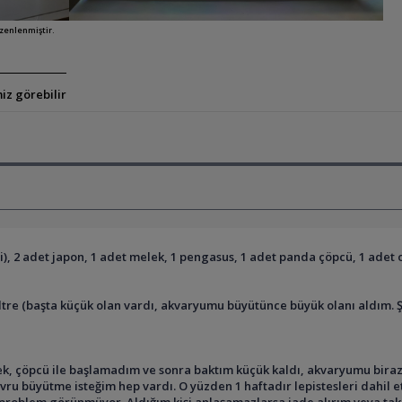
üzenlenmiştir.
iz görebilir
işi), 2 adet japon, 1 adet melek, 1 pengasus, 1 adet panda çöpcü, 1 adet 
 filtre (başta küçük olan vardı, akvaryumu büyütünce büyük olanı aldım. 
 çöpcü ile başlamadım ve sonra baktım küçük kaldı, akvaryumu biraz d
ru büyütme isteğim hep vardı. O yüzden 1 haftadır lepistesleri dahil e
roblem görünmüyor. Aldığım kişi anlaşamazlarsa iade alırım veya takasl