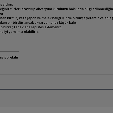
geldiniz.
niz türleri araştırıp akvaryum kurulumu hakkında bilgi edinmediğiniz 
er.
nen bir tür, keza japon ve melek balığı içinde oldukça yetersiz ve anla
ken bir türdür ancak akvaryumunuz küçük kalır.
ıp birkaç tane daha lepistes eklemeniz.
 iyi yardımcı olabiliriz.
iz görebilir