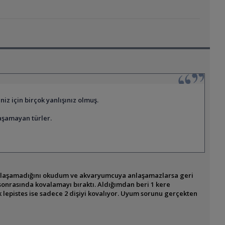
z için birçok yanlışınız olmuş.
laşamayan türler.
 anlaşamadığını okudum ve akvaryumcuya anlaşamazlarsa geri
onrasında kovalamayı bıraktı. Aldığımdan beri 1 kere
k lepistes ise sadece 2 dişiyi kovalıyor. Uyum sorunu gerçekten