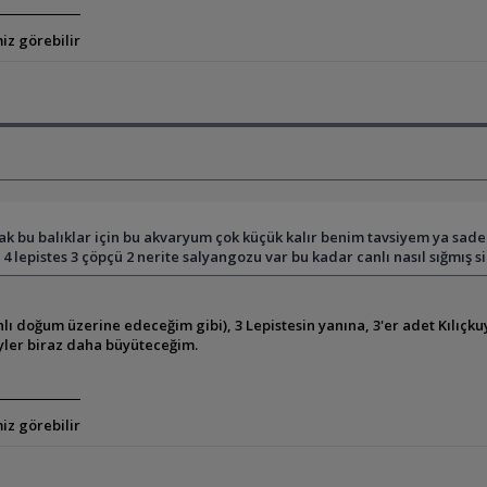
iz görebilir
ak bu balıklar için bu akvaryum çok küçük kalır benim tavsiyem ya sade
 lepistes 3 çöpçü 2 nerite salyangozu var bu kadar canlı nasıl sığmış
doğum üzerine edeceğim gibi), 3 Lepistesin yanına, 3'er adet Kılıçkuyr
eyler biraz daha büyüteceğim.
iz görebilir