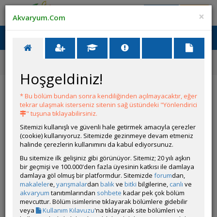
Giriş Yap
Üye Ol
×
Akvaryum.Com
Ana Menü
Toggl
naviga
Forum
Güney Amerikan Cichlidleri Tanıtımı
Opercularis
Hoşgeldiniz!
Opercularis
* Bu bölüm bundan sonra kendiliğinden açılmayacaktır, eğer
tekrar ulaşmak isterseniz sitenin sağ üstündeki "Yönlendirici
YANIT YAZ
" tuşuna tıklayabilirsiniz.
Sitemizi kullanışlı ve güvenli hale getirmek amacıyla çerezler
(cookie) kullanıyoruz. Sitemizde gezinmeye devam etmeniz
bjkalley
halinde çerezlerin kullanımını da kabul ediyorsunuz.
Çevrim Dışı
Özel Üye
Bu sitemize ilk gelişiniz gibi görünüyor. Sitemiz; 20 yılı aşkın
Gönderim Zamanı:
bir geçmişi ve 100.000'den fazla üyesinin katkısı ile damlaya
21 Mart 2018 17:11
damlaya göl olmuş bir platformdur. Sitemizde
forum
dan,
Dün Çek cumhuriyetinden gelen opercularisler. Renksiz küçük
makaleler
e,
yarışmalar
dan
balık
ve
bitki
bilgilerine,
canlı
ve
pahalı balık :) Akvaryum hobisinde böyle bir renksiz ve küçük bir
akvaryum
tanıtımlarından
sohbete
kadar pek çok bölüm
balık görüyorsanız bilin ki nadir ve pahalı bir türdür
mevcuttur. Bölüm isimlerine tıklayarak bölümlere gidebilir
Renkleri belirli açıdan bakınca parlar ama yine de oldukça
veya
Kullanım Kılavuzu
'na tıklayarak site bölümleri ve
egzotik göründüklerini inkar edemem. 30x30x30 luk bir