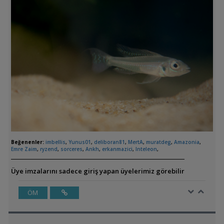
Beğenenler:
imbellis
,
Yunus01
,
deliboran81
,
MertA
,
muratdeg
,
Amazonia
,
Emre Zaim
,
ryzend
,
sorceres
,
Ankh
,
erkanmazici
,
Inteleon
,
Üye imzalarını sadece giriş yapan üyelerimiz görebilir
ÖM