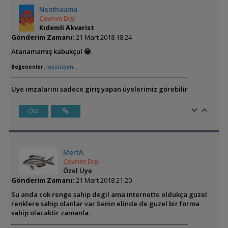
Neothauma
Çevrim Dışı
Kıdemli Akvarist
Gönderim Zamanı:
21 Mart 2018 18:24
Atanamamış kabukçul 😁.
Beğenenler:
lojistisyen
,
Üye imzalarını sadece giriş yapan üyelerimiz görebilir
ÖM
MertA
Çevrim Dışı
Özel Üye
Gönderim Zamanı:
21 Mart 2018 21:20
Su anda cok renge sahip degil ama internette oldukça guzel
renklere sahip olanlar var.Senin elinde de guzel bir forma
sahip olacaktir zamanla.