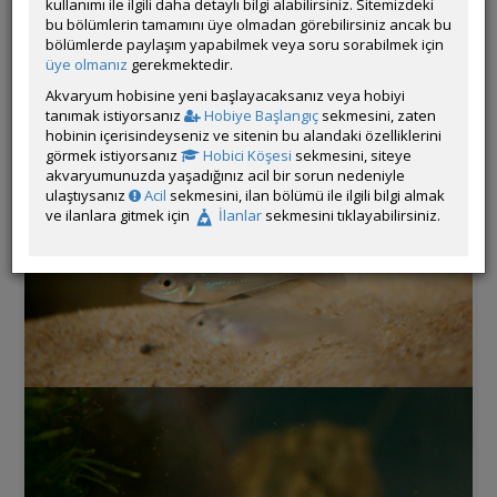
kullanımı ile ilgili daha detaylı bilgi alabilirsiniz. Sitemizdeki
akvaryumda 3 opercularis 2 de dither olsun diye yeşil rasbora
bu bölümlerin tamamını üye olmadan görebilirsiniz ancak bu
attım. Daha akvaryumda 24 saatleri dolmadan keyifler yerinde
bölümlerde paylaşım yapabilmek veya soru sorabilmek için
gibi.
üye olmanız
gerekmektedir.
Akvaryum hobisine yeni başlayacaksanız veya hobiyi
tanımak istiyorsanız
Hobiye Başlangıç
sekmesini, zaten
hobinin içerisindeyseniz ve sitenin bu alandaki özelliklerini
görmek istiyorsanız
Hobici Köşesi
sekmesini, siteye
akvaryumunuzda yaşadığınız acil bir sorun nedeniyle
ulaştıysanız
Acil
sekmesini, ilan bölümü ile ilgili bilgi almak
ve ilanlara gitmek için
İlanlar
sekmesini tıklayabilirsiniz.