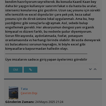
kendim hazırlıyorum seyrelterek. Bu konuda KaanE Kaan bey
daha bir yaygın kullanıyor sanırım fakat o da hasta bu aralar,
isterseniz konularına göz gezdirin. Uzun saç yosunu için sürekli
elle temizlik ve excel dışında bir çare pek yok, keza sakal
yosunu için de direk üstüne lokal uygulanmalı. Ama bu, hep
yazdığımız gibi sonuçlarla uğraşmak. Asıl, sebebi bulup
engellemek gerekli. Her akvaryumun dengesi yani organik
kimyasal vs düzeni farklı, bu nedenle şudur diyemiyorum.
Sorun filtrasyonda, aydınlatmada, fosfat, potasyum
oranlamasında vs herhangi birinde olabilir. Birazda deneyerek
siz bulacaksınız sorunun kaynağını, ki böyle excel gibi
kimyasallara başvurmadan halledin olayı.
Üye imzalarını sadece giriş yapan üyelerimiz görebilir
ÖM
Tata
Çevrim Dışı
Gönderim Zamanı:
24 Mayıs 2025 21:24