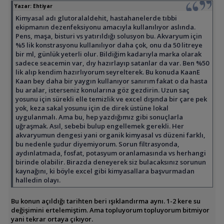
Yazar:
Ehtiyar
Kimyasal adı glutoralaldehit, hastahanelerde tıbbi
ekipmanın dezenfeksiyonu amacıyla kullanılıyor aslında.
Pens, maşa, bisturi vs yatırıldığı solusyon bu. Akvaryum için
%5 lik konstrasyonu kullanılıyor daha çok, onu da 50 litreye
bir ml, günlük yeterli olur. Bildiğim kadarıyla marka olarak
sadece seacemin var, dıy hazırlayıp satanlar da var. Ben %50
lik alıp kendim hazırlıyorum seyrelterek. Bu konuda KaanE
Kaan bey daha bir yaygın kullanıyor sanırım fakat o da hasta
bu aralar, isterseniz konularına göz gezdirin. Uzun saç
yosunu için sürekli elle temizlik ve excel dışında bir çare pek
yok, keza sakal yosunu için de direk üstüne lokal
uygulanmalı. Ama bu, hep yazdığımız gibi sonuçlarla
uğraşmak. Asıl, sebebi bulup engellemek gerekli. Her
akvaryumun dengesi yani organik kimyasal vs düzeni farklı,
bu nedenle şudur diyemiyorum. Sorun filtrasyonda,
aydınlatmada, fosfat, potasyum oranlamasında vs herhangi
birinde olabilir. Birazda deneyerek siz bulacaksınız sorunun
kaynağını, ki böyle excel gibi kimyasallara başvurmadan
halledin olayı.
Bu konun açıldığı tarihten beri ışıklandırma aynı. 1-2 kere su
değişimini ertelemiştim. Ama topluyorum topluyorum bitmiyor
yani tekrar ortaya çıkıyor.