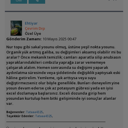
ÖM
Ehtiyar
Çevrim Dışı
Özel Üye
Gönderim Zamanı:
10 Mayıs 2025 00:47
Nur topu gibi sakal yosunu olmuş, üstüne yeşil nokta yosunu.
Organik yük artmış galiba, su değişimleri aksamış olabilir mi bu
aralar? Önce mekanik temizlik; camları aparatla silip anubiasın
yapraklarındakileri cımbızla yaprağa zarar vememeye
çalışarak alalım. Hemen sonrasında su değişimi yaparak
aydınlatma süresinde veya şiddetinde değişiklik yaptıysak eski
hâline getirelim. Yemleme, ışık arttıysa veya suyu
değiştirmezseniz olur böyle genellikle. Bunları deneyelim yine
yosun devam ederse çok az potasyum gübresi yada en iyisi
excel dozlamaya başlarsınız. Exceli dozunda girip hem
yosundan kurtulup hem bitki gelişiminde iyi sonuçlar alanlar
var.
Beğenenler:
Tataaa4325
,
Teşekkür Edenler:
Tataaa4325
,