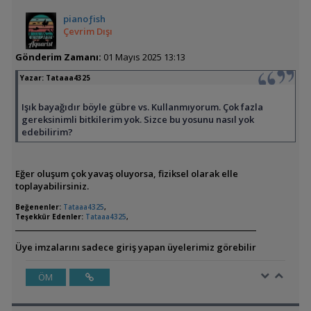
pianoƒish
Çevrim Dışı
Gönderim Zamanı:
01 Mayıs 2025 13:13
Yazar:
Tataaa4325
Işık bayağıdır böyle gübre vs. Kullanmıyorum. Çok fazla
gereksinimli bitkilerim yok. Sizce bu yosunu nasıl yok
edebilirim?
Eğer oluşum çok yavaş oluyorsa, fiziksel olarak elle
toplayabilirsiniz.
Beğenenler:
Tataaa4325
,
Teşekkür Edenler:
Tataaa4325
,
Üye imzalarını sadece giriş yapan üyelerimiz görebilir
ÖM