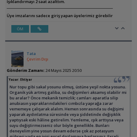
Işıklandırmayı 2 saat azalttım.
Üye imzalarını sadece giriş yapan üyelerimiz görebilir
ÖM
Tata
Çevrim Dışı
Gönderim Zamanı:
24 Mayıs 2025 20:50
Yazar:
Ehtiyar
Nur topu gibi sakal yosunu olmuş, üstüne yeşil nokta yosunu.
Organik yük artmış galiba, su değişimleri aksamış olabilir mi
bu aralar? Önce mekanik temizlik; camları aparatla silip
anubiasın yapraklarındakileri cımbızla yaprağa zarar
vememeye çalışarak alalım. Hemen sonrasında su değişimi
yaparak aydınlatma süresinde veya şiddetinde değişiklik
yaptıysak eski hâline getirelim. Yemleme, ışık arttıysa veya
suyu değiştirmezseniz olur böyle genellikle. Bunları
deneyelim yine yosun devam ederse çok az potasyum
gübresi yada en iyisi excel dozlamaya başlarsınız. Exceli