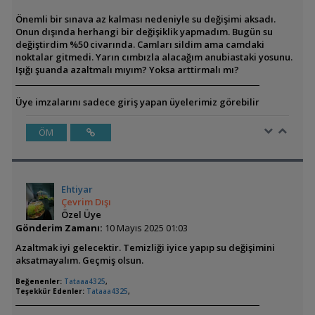
Önemli bir sınava az kalması nedeniyle su değişimi aksadı.
Onun dışında herhangi bir değişiklik yapmadım. Bugün su
değiştirdim %50 civarında. Camları sildim ama camdaki
noktalar gitmedi. Yarın cımbızla alacağım anubiastaki yosunu.
Işığı şuanda azaltmalı mıyım? Yoksa arttirmalı mı?
Üye imzalarını sadece giriş yapan üyelerimiz görebilir
ÖM
Ehtiyar
Çevrim Dışı
Özel Üye
Gönderim Zamanı:
10 Mayıs 2025 01:03
Azaltmak iyi gelecektir. Temizliği iyice yapıp su değişimini
aksatmayalım. Geçmiş olsun.
Beğenenler:
Tataaa4325
,
Teşekkür Edenler:
Tataaa4325
,