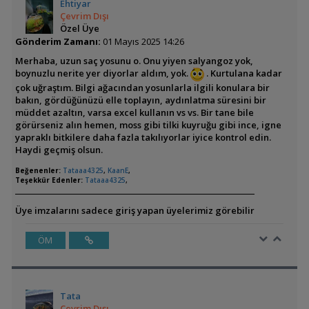
Ehtiyar
Çevrim Dışı
Özel Üye
Gönderim Zamanı:
01 Mayıs 2025 14:26
Merhaba, uzun saç yosunu o. Onu yiyen salyangoz yok,
boynuzlu nerite yer diyorlar aldım, yok.
. Kurtulana kadar
çok uğraştım. Bilgi ağacından yosunlarla ilgili konulara bir
bakın, gördüğünüzü elle toplayın, aydınlatma süresini bir
müddet azaltın, varsa excel kullanın vs vs. Bir tane bile
görürseniz alın hemen, moss gibi tilki kuyruğu gibi ince, igne
yapraklı bitkilere daha fazla takılıyorlar iyice kontrol edin.
Haydi geçmiş olsun.
Beğenenler:
Tataaa4325
,
KaanE
,
Teşekkür Edenler:
Tataaa4325
,
Üye imzalarını sadece giriş yapan üyelerimiz görebilir
ÖM
Tata
Çevrim Dışı