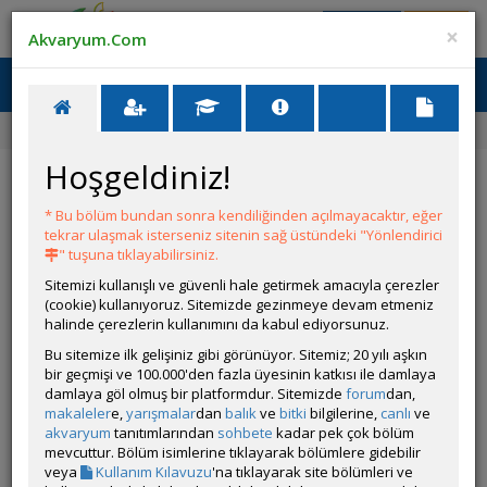
Giriş Yap
Üye Ol
×
Akvaryum.Com
Ana Menü
Toggl
naviga
Forum
Bitki Türleri ve Bakımı
Tilki Kuyruğu Çürüyor
Hoşgeldiniz!
Tilki Kuyruğu Çürüyor
* Bu bölüm bundan sonra kendiliğinden açılmayacaktır, eğer
Git
YANIT YAZ
tekrar ulaşmak isterseniz sitenin sağ üstündeki "Yönlendirici
" tuşuna tıklayabilirsiniz.
Sitemizi kullanışlı ve güvenli hale getirmek amacıyla çerezler
pianoƒish
(cookie) kullanıyoruz. Sitemizde gezinmeye devam etmeniz
Çevrim Dışı
halinde çerezlerin kullanımını da kabul ediyorsunuz.
Gönderim Zamanı:
Bu sitemize ilk gelişiniz gibi görünüyor. Sitemiz; 20 yılı aşkın
01 Mayıs 2025 13:07
bir geçmişi ve 100.000'den fazla üyesinin katkısı ile damlaya
Bence ışık fazla gelmiş olabilir.
damlaya göl olmuş bir platformdur. Sitemizde
forum
dan,
makaleler
e,
yarışmalar
dan
balık
ve
bitki
bilgilerine,
canlı
ve
Beğenenler:
Tataaa4325
,
akvaryum
tanıtımlarından
sohbete
kadar pek çok bölüm
Teşekkür Edenler:
Tataaa4325
,
mevcuttur. Bölüm isimlerine tıklayarak bölümlere gidebilir
veya
Kullanım Kılavuzu
'na tıklayarak site bölümleri ve
Üye imzalarını sadece giriş yapan üyelerimiz görebilir