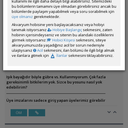
kullanımı ile ilgili daha detaylı bilgi alabilirsiniz. Sitemizdeki
bu bölümlerin tamamını üye olmadan görebilirsiniz ancak bu
ÖM
bölümlerde paylaşım yapabilmek veya soru sorabilmek için
üye olmanız
gerekmektedir.
Akvaryum hobisine yeni başlayacaksanız veya hobiyi
tanımak istiyorsanız
Hobiye Başlangıç
sekmesini, zaten
Tata
hobinin içerisindeyseniz ve sitenin bu alandaki özelliklerini
Çevrim Dışı
görmek istiyorsanız
Hobici Köşesi
sekmesini, siteye
akvaryumunuzda yaşadığınız acil bir sorun nedeniyle
Gönderim Zamanı:
01 Mayıs 2025 13:09
ulaştıysanız
Acil
sekmesini, ilan bölümü ile ilgili bilgi almak
ve ilanlara gitmek için
İlanlar
sekmesini tıklayabilirsiniz.
Yazar:
KaanE
Bence ışık fazla gelmiş olabilir.
Işık bayağıdır böyle gübre vs. Kullanmıyorum. Çok fazla
gereksinimli bitkilerim yok. Sizce bu yosunu nasıl yok
edebilirim?
Üye imzalarını sadece giriş yapan üyelerimiz görebilir
ÖM