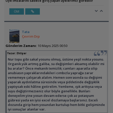
Üye imzalarını sadece giriş yapan üyelerimiz görebilir
ÖM
Tata
Çevrim Dışı
Gönderim Zamanı:
10 Mayıs 2025 00:50
Yazar:
Ehtiyar
Nur topu gibi sakal yosunu olmuş, üstüne yeşil nokta yosunu.
Organik yük artmış galiba, su değişimleri aksamış olabilir mi
bu aralar? Önce mekanik temizlik; camları aparatla silip
anubiasın yapraklarındakileri cımbızla yaprağa zarar
vememeye çalışarak alalım. Hemen sonrasında su değişimi
yaparak aydınlatma süresinde veya şiddetinde değişiklik
yaptıysak eski hâline getirelim. Yemleme, ışık arttıysa veya
suyu değiştirmezseniz olur böyle genellikle. Bunları
deneyelim yine yosun devam ederse çok az potasyum
gübresi yada en iyisi excel dozlamaya başlarsınız. Exceli
dozunda girip hem yosundan kurtulup hem bitki gelişiminde
iyi sonuçlar alanlar var.