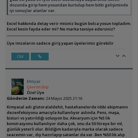
dozunda girip hem yosundan kurtulup hem bitki gelişiminde
iyi sonuçlar alanlar var.
Excel hakkında detay verir misiniz bugün bolca yosun topladım.
Excel kesin fayda eder mi? Ne marka tavsiye edersiniz?
Üye imzalarını sadece giriş yapan üyelerimiz görebilir
ÖM
Ehtiyar
Çevrim Dışı
Özel Üye
Gönderim Zamanı:
24 Mayıs 2025 21:16
Kimyasal adı glutoralaldehit, hastahanelerde tıbbi ekipmanın
dezenfeksiyonu amacıyla kullanılıyor aslında. Pens, maşa,
bisturi vs yatırıldığı solusyon bu. Akvaryum için %5 lik
konstrasyonu kullanılıyor daha çok, onu da 50 litreye bir ml,
günlük yeterli olur. Bildiğim kadarıyla marka olarak sadece
seacemin var, dıy hazırlayıp satanlar da var. Ben %50 lik alıp