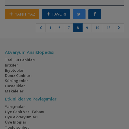
YANIT YAZ
FAVORİ
1
6
7
8
9
10
18
Akvaryum Ansiklopedisi
Tatlı Su Canlıları
Bitkiler
Biyotoplar
Deniz Canlıları
Sürüngenler
Hastalıklar
Makaleler
Etkinlikler ve Paylaşımlar
Yarışmalar
Üye Canlı Veri Tabanı
Üye Akvaryumları
Üye Blogları
Toplu sohbet