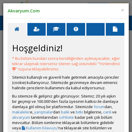
Giriş Yap
Üye Ol
×
Akvaryum.Com
Ana Menü
Toggl
naviga
Yarışmalar
Katıl
Ödüller
Kurallar
Hoşgeldiniz!
* Bu bölüm bundan sonra kendiliğinden açılmayacaktır, eğer
132. Yarışma
tekrar ulaşmak isterseniz sitenin sağ üstündeki "Yönlendirici
" tuşuna tıklayabilirsiniz.
Sitemizi kullanışlı ve güvenli hale getirmek amacıyla çerezler
Akvaryum Canlıları (0)
(cookie) kullanıyoruz. Sitemizde gezinmeye devam etmeniz
halinde çerezlerin kullanımını da kabul ediyorsunuz.
Bu sitemize ilk gelişiniz gibi görünüyor. Sitemiz; 20 yılı aşkın
bir geçmişi ve 100.000'den fazla üyesinin katkısı ile damlaya
damlaya göl olmuş bir platformdur. Sitemizde
forum
dan,
makaleler
e,
yarışmalar
dan
balık
ve
bitki
bilgilerine,
canlı
ve
akvaryum
tanıtımlarından
sohbete
kadar pek çok bölüm
mevcuttur. Bölüm isimlerine tıklayarak bölümlere gidebilir
veya
Kullanım Kılavuzu
131. Yarışma
'na tıklayarak site bölümleri ve