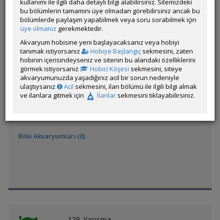
kullanımı ile ilgili daha detaylı bilgi alabilirsiniz. Sitemizdeki
bu bölümlerin tamamını üye olmadan görebilirsiniz ancak bu
bölümlerde paylaşım yapabilmek veya soru sorabilmek için
Bitki Akvaryumları (0)
üye olmanız
gerekmektedir.
Akvaryum hobisine yeni başlayacaksanız veya hobiyi
tanımak istiyorsanız
Hobiye Başlangıç
sekmesini, zaten
hobinin içerisindeyseniz ve sitenin bu alandaki özelliklerini
görmek istiyorsanız
Hobici Köşesi
sekmesini, siteye
akvaryumunuzda yaşadığınız acil bir sorun nedeniyle
ulaştıysanız
Acil
sekmesini, ilan bölümü ile ilgili bilgi almak
ve ilanlara gitmek için
İlanlar
sekmesini tıklayabilirsiniz.
130. Yarışma
Bitki Akvaryumları (0)
129. Yarışma