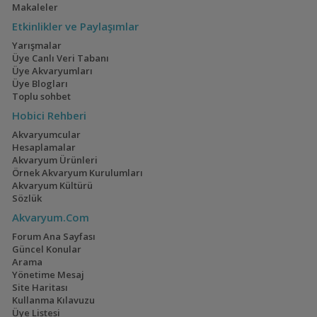
Makaleler
Etkinlikler ve Paylaşımlar
Yarışmalar
Üye Canlı Veri Tabanı
Üye Akvaryumları
Üye Blogları
Toplu sohbet
Hobici Rehberi
Akvaryumcular
Hesaplamalar
Akvaryum Ürünleri
Örnek Akvaryum Kurulumları
Akvaryum Kültürü
Sözlük
Akvaryum.Com
Forum Ana Sayfası
Güncel Konular
Arama
Yönetime Mesaj
Site Haritası
Kullanma Kılavuzu
Üye Listesi