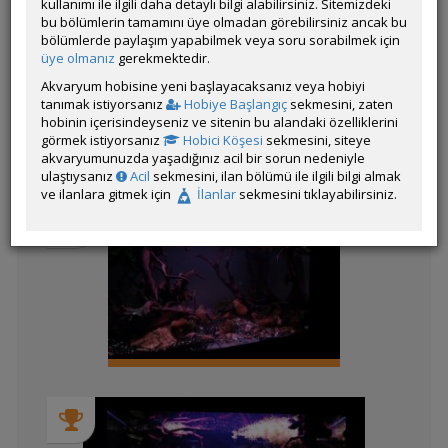
kullanımı ile ilgili daha detaylı bilgi alabilirsiniz. Sitemizdeki
bu bölümlerin tamamını üye olmadan görebilirsiniz ancak bu
bölümlerde paylaşım yapabilmek veya soru sorabilmek için
üye olmanız
gerekmektedir.
Kategorinin Diğer Katılımları
Akvaryum hobisine yeni başlayacaksanız veya hobiyi
tanımak istiyorsanız
Hobiye Başlangıç
sekmesini, zaten
Liste
hobinin içerisindeyseniz ve sitenin bu alandaki özelliklerini
görmek istiyorsanız
Hobici Köşesi
sekmesini, siteye
akvaryumunuzda yaşadığınız acil bir sorun nedeniyle
ulaştıysanız
Acil
sekmesini, ilan bölümü ile ilgili bilgi almak
1 Ton
ve ilanlara gitmek için
İlanlar
sekmesini tıklayabilirsiniz.
Karanlığın Efendileri 2
Tetra Slot
170*40*65h discus tankı