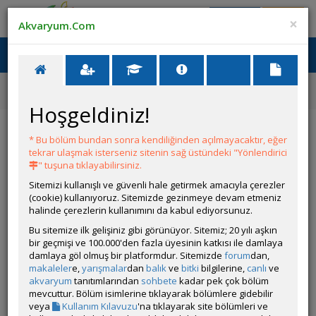
Giriş Yap
Üye Ol
×
Akvaryum.Com
Ana Menü
Toggl
naviga
Yarışmalar
37. Akvaryum ve Akvaryum Canlısı Yarışması
Tetra Slot
Hoşgeldiniz!
Yarışmalar
Katıl
Ödüller
Kurallar
* Bu bölüm bundan sonra kendiliğinden açılmayacaktır, eğer
tekrar ulaşmak isterseniz sitenin sağ üstündeki "Yönlendirici
Tetra Slot
" tuşuna tıklayabilirsiniz.
Sitemizi kullanışlı ve güvenli hale getirmek amacıyla çerezler
(cookie) kullanıyoruz. Sitemizde gezinmeye devam etmeniz
halinde çerezlerin kullanımını da kabul ediyorsunuz.
Bu sitemize ilk gelişiniz gibi görünüyor. Sitemiz; 20 yılı aşkın
bir geçmişi ve 100.000'den fazla üyesinin katkısı ile damlaya
damlaya göl olmuş bir platformdur. Sitemizde
forum
dan,
makaleler
e,
yarışmalar
dan
balık
ve
bitki
bilgilerine,
canlı
ve
akvaryum
tanıtımlarından
sohbete
kadar pek çok bölüm
mevcuttur. Bölüm isimlerine tıklayarak bölümlere gidebilir
veya
Kullanım Kılavuzu
'na tıklayarak site bölümleri ve