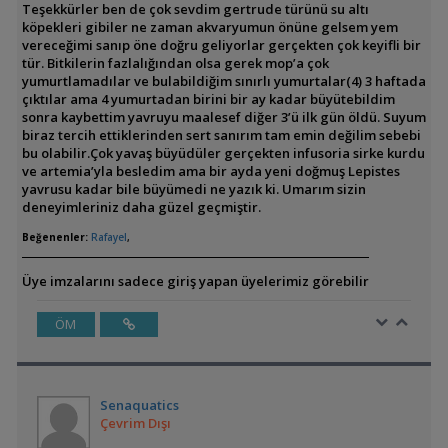
Teşekkürler ben de çok sevdim gertrude türünü su altı
köpekleri gibiler ne zaman akvaryumun önüne gelsem yem
vereceğimi sanıp öne doğru geliyorlar gerçekten çok keyifli bir
tür. Bitkilerin fazlalığından olsa gerek mop’a çok
yumurtlamadılar ve bulabildiğim sınırlı yumurtalar(4) 3 haftada
çıktılar ama 4 yumurtadan birini bir ay kadar büyütebildim
sonra kaybettim yavruyu maalesef diğer 3’ü ilk gün öldü. Suyum
biraz tercih ettiklerinden sert sanırım tam emin değilim sebebi
bu olabilir.Çok yavaş büyüdüler gerçekten infusoria sirke kurdu
ve artemia’yla besledim ama bir ayda yeni doğmuş Lepistes
yavrusu kadar bile büyümedi ne yazık ki. Umarım sizin
deneyimleriniz daha güzel geçmiştir.
Beğenenler:
Rafayel
,
Üye imzalarını sadece giriş yapan üyelerimiz görebilir
ÖM
Senaquatics
Çevrim Dışı