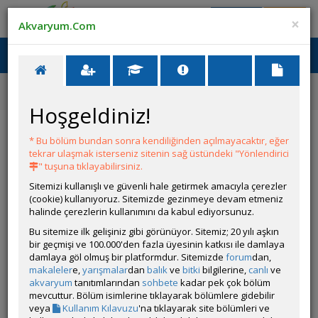
Giriş Yap
Üye Ol
×
Akvaryum.Com
Ana Menü
Toggl
naviga
Forum
Akvaryum Tanıtımı
Lampeye Killifish,pseudomogil Gertrude Akvaryumu
Hoşgeldiniz!
Lampeye Killifish,pseudomogil Gertrude
Akvaryumu
* Bu bölüm bundan sonra kendiliğinden açılmayacaktır, eğer
tekrar ulaşmak isterseniz sitenin sağ üstündeki "Yönlendirici
" tuşuna tıklayabilirsiniz.
Git
YANIT YAZ
Sitemizi kullanışlı ve güvenli hale getirmek amacıyla çerezler
(cookie) kullanıyoruz. Sitemizde gezinmeye devam etmeniz
halinde çerezlerin kullanımını da kabul ediyorsunuz.
Senaquatics
Bu sitemize ilk gelişiniz gibi görünüyor. Sitemiz; 20 yılı aşkın
Çevrim Dışı
bir geçmişi ve 100.000'den fazla üyesinin katkısı ile damlaya
damlaya göl olmuş bir platformdur. Sitemizde
forum
dan,
Gönderim Zamanı:
24 Mayıs 2026 10:21
makaleler
e,
yarışmalar
dan
balık
ve
bitki
bilgilerine,
canlı
ve
Ölçüler:65x25x35
akvaryum
tanıtımlarından
sohbete
kadar pek çok bölüm
Canlı Türleri:lampeye killifish,pseudomogil gertrude,red
mevcuttur. Bölüm isimlerine tıklayarak bölümlere gidebilir
cherry shrimp
veya
Kullanım Kılavuzu
'na tıklayarak site bölümleri ve
Bitki Türleri:rotala blood red,rotala orange juice,yeşil