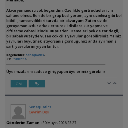
Akvaryumunuzu cok begendim. Ozellikle gertrudaeler icin
sahane olmus. Ben de bir grup besliyorum, ayni sizinkisi gibi bol
bitkili , tam sevdikleri tarzda bir akvaryum. Zaten siz de
goruyorsunuzdur erkekler surekli disilere kur yapma ve
ciftlesme cabasi icinde. Bu yuzden uremeleri pek de zor degil,
bir sabah yuzeyde yuzen cok ciliz yavrular gorebilirsiniz. Yalniz
yavrulari buyutmek istiyorsaniz gordugunuz anda ayirmaniz
sart, yavrularini yiyen bir tur.
Beğenenler:
Senaquatics
,
+1:
Prudentia
,
Üye imzalarını sadece giriş yapan üyelerimiz görebilir
ÖM
Senaquatics
Çevrim Dışı
Gönderim Zamanı:
30 Mayıs 2026 23:27