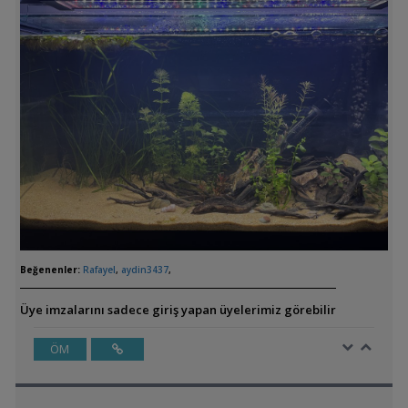
Beğenenler:
Rafayel
,
aydin3437
,
Üye imzalarını sadece giriş yapan üyelerimiz görebilir
ÖM