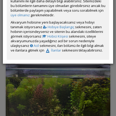
kullanımı ile ilgili daha detaylı bilgi alabilirsiniz. Sitemizdeki
gül,valisneria,sessilflora
bu bölümlerin tamamını üye olmadan görebilirsiniz ancak bu
Tankın Yaşı:5 ay
bölümlerde paylaşım yapabilmek veya soru sorabilmek için
Filtrasyon ve Işıklandırma:pipo filtreShark Akvaryum
üye olmanız
gerekmektedir.
Aydınlatma Fullspectrum 4 Renk Armatür 3 Sıra Ledli 55 Cm(60-
Akvaryum hobisine yeni başlayacaksanız veya hobiyi
65 cm Uyumlu-2475 lümen)
tanımak istiyorsanız
Hobiye Başlangıç
sekmesini, zaten
Sondaki yumurtalar lampeye’lara ait diye düşünüyorum çünkü
hobinin içerisindeyseniz ve sitenin bu alandaki özelliklerini
rainbow yumurtasına göre daha büyük ve daha az yapışkan
görmek istiyorsanız
Hobici Köşesi
sekmesini, siteye
gibi geldi bana :)
akvaryumunuzda yaşadığınız acil bir sorun nedeniyle
ulaştıysanız
Acil
sekmesini, ilan bölümü ile ilgili bilgi almak
ve ilanlara gitmek için
İlanlar
sekmesini tıklayabilirsiniz.
Tasarım ve Dekorasyon: