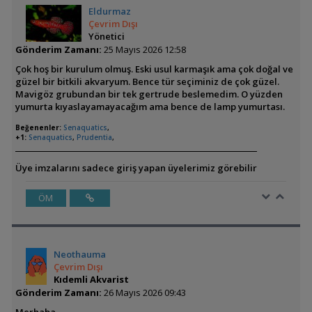
Eldurmaz
Çevrim Dışı
Yönetici
Gönderim Zamanı:
25 Mayıs 2026 12:58
Çok hoş bir kurulum olmuş. Eski usul karmaşık ama çok doğal ve
güzel bir bitkili akvaryum. Bence tür seçiminiz de çok güzel.
Mavigöz grubundan bir tek gertrude beslemedim. O yüzden
yumurta kıyaslayamayacağım ama bence de lamp yumurtası.
Beğenenler:
Senaquatics
,
+1:
Senaquatics
,
Prudentia
,
Üye imzalarını sadece giriş yapan üyelerimiz görebilir
ÖM
Neothauma
Çevrim Dışı
Kıdemli Akvarist
Gönderim Zamanı:
26 Mayıs 2026 09:43
Merhaba,