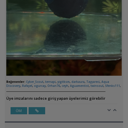
Beğenenler:
Cyber_Scout
,
ternapi
,
yigitksm
,
darkaura
,
Tayyareci
,
Aqua
Discovery
,
Rafayel
,
ogurcay
,
Orhan76
,
ceyh
,
Aguamentist
,
twinsoul
,
Sfenks111
,
Üye imzalarını sadece giriş yapan üyelerimiz görebilir
ÖM