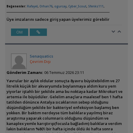
Beğenenler:
Rafayel
,
Orhan76
,
ogurcay
,
Cyber_Scout
,
Sfenks111
,
Üye imzalarını sadece giriş yapan üyelerimiz görebilir
ÖM
Senaquatics
Çevrim Dışı
Gönderim Zamanı:
06 Temmuz 2026 23:11
Yavrular bir aylık oldular sonuçta 8yavru büyütebildim ve 27
litrelik küçük bir akvaryumda boylanmaya aldım kuru yem
yiyorlar iştahlı bir şekilde ama bu noktaya kadar Mikrokurt ve
artemia ile büyüdüler. Gelelim anaçlara maalesef ben 1 hafta
tatilden dönünce Antalya sıcaklarının sebep olduğunu
düşündüğüm şekilde bir bakteriyel enfeksiyon başlamış ben
yokken. Bir baktım nerdeyse tüm balıklara yayılmış biraz
araştırma yaparak columnaris olduğunu düşündüm ve
kanaplex yemle karıştırıp(focusla bağladım) balıklara verdim
lakin balıkların %80’i bir hafta içinde öldü iki hafta sonra