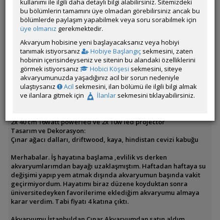
kullanımı ile ilgili daha detaylı bilgi alabilirsiniz. Sitemizdeki
Bitki Türleri:
bu bölümlerin tamamını üye olmadan görebilirsiniz ancak bu
Vallisnera gigantea
bölümlerde paylaşım yapabilmek veya soru sorabilmek için
Echinodorus amazonicus
üye olmanız
gerekmektedir.
Cryptocoryne balansae
Monstera deliciosa
Akvaryum hobisine yeni başlayacaksanız veya hobiyi
Epipremnum aureum (Pothos sarmaşığı)
tanımak istiyorsanız
Hobiye Başlangıç
sekmesini, zaten
hobinin içerisindeyseniz ve sitenin bu alandaki özelliklerini
Tankın Yaşı:1 ay
görmek istiyorsanız
Hobici Köşesi
sekmesini, siteye
Filtrasyon ve Işıklandırma:
akvaryumunuzda yaşadığınız acil bir sorun nedeniyle
75x55x45h sump
ulaştıysanız
Acil
sekmesini, ilan bölümü ile ilgili bilgi almak
Eheim compact on 5000,biyolojik sünger,elyaf,seramik
ve ilanlara gitmek için
İlanlar
sekmesini tıklayabilirsiniz.
halka,lav kırığı
Eheim 200w ısıtıcı
2x 40 cm 16watt powerled ve 2x 10w led projectör
Tasarım ve Dekorasyon:
Çınar ağacı dalları, driftwood, kaya, hindistan cevizi kabuğu
Merhabalar. İş hayatına başlama ,evlilik vs derken
akvaryumlarımdan bayağı uzaklaşmıştım. Haftadan haftaya su
değişimi yapıp yem atmak dışında akvaryumun başında vakit
geçirmiyordum. Hayatımı biraz düzene koyduktan sonra
üniversitedeyken favorilerime eklediğim akvaryumu almaya
karar verdim. Tabi fiyatı 4 katına çıktı.
Akvaryumu İstanbuldan Çınar Akvaryumdan satın aldım.