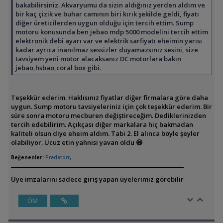
bakabilirsiniz. Akvaryumu da sizin aldığınız yerden aldım ve
bir kaç çizik ve buhar camının biri kırık şekilde geldi, fiyatı
diğer üreticilerden uygun olduğu için tercih ettim. Sump
motoru konusunda ben jebao mdp 5000 modelini tercih ettim
elektronik debi ayarı var ve elektrik sarfiyatı eheimin yarısı
kadar ayrıca inanılmaz sessizler duyamazsınız sesini, size
tavsiyem yeni motor alacaksanız DC motorlara bakın
jebao,hsbao,coral box gibi.
Teşekkür ederim. Haklısınız fiyatlar diğer firmalara göre daha
uygun. Sump motoru tavsiyeleriniz için çok teşekkür ederim. Bir
süre sonra motoru mecburen değiştireceğim. Dediklerinizden
tercih edebilirim. Açıkçası diğer markalara hiç bakmadan
kaliteli olsun diye eheim aldım. Tabi 2. El alınca böyle şeyler
olabiliyor. Ucuz etin yahnisi yavan oldu 😄
Beğenenler:
Predatorr
,
Üye imzalarını sadece giriş yapan üyelerimiz görebilir
ÖM