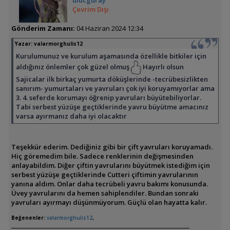
Çevrim Dışı
Gönderim Zamanı:
04 Haziran 2024 12:34
Yazar:
valarmorghulis12
Kurulumunuz ve kurulum aşamasında özellikle bitkiler için
aldığınız önlemler çok güzel olmuş
Hayırlı olsun
Sajicalar ilk birkaç yumurta döküşlerinde -tecrübesizlikten
sanırım- yumurtaları ve yavruları çok iyi koruyamıyorlar ama
3. 4. seferde korumayı öğrenip yavruları büyütebiliyorlar.
Tabi serbest yüzüşe geçtiklerinde yavru büyütme amacınız
varsa ayırmanız daha iyi olacaktır
Teşekkür ederim. Dediğiniz gibi bir çift yavruları koruyamadı.
Hiç göremedim bile. Sadece renklerinin değişmesinden
anlayabildim. Diğer çiftin yavrularını büyütmek istediğim için
serbest yüzüşe geçtiklerinde Cutteri çiftimin yavrularının
yanına aldım. Onlar daha tecrübeli yavru bakımı konusunda.
Üvey yavrularını da hemen sahiplendiler. Bundan sonraki
yavruları ayırmayı düşünmüyorum. Güçlü olan hayatta kalır.
Beğenenler:
valarmorghulis12
,