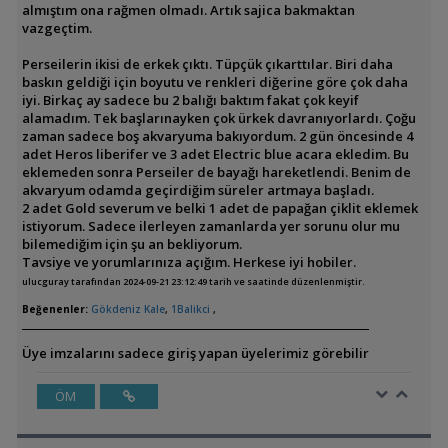
almıştım ona rağmen olmadı. Artık sajica bakmaktan
vazgeçtim.
Perseilerin ikisi de erkek çıktı. Tüpçük çıkarttılar. Biri daha
baskın geldiği için boyutu ve renkleri diğerine göre çok daha
iyi. Birkaç ay sadece bu 2 balığı baktım fakat çok keyif
alamadım. Tek başlarınayken çok ürkek davranıyorlardı. Çoğu
zaman sadece boş akvaryuma bakıyordum. 2 gün öncesinde 4
adet Heros liberifer ve 3 adet Electric blue acara ekledim. Bu
eklemeden sonra Perseiler de bayağı hareketlendi. Benim de
akvaryum odamda geçirdiğim süreler artmaya başladı.
2 adet Gold severum ve belki 1 adet de papağan çiklit eklemek
istiyorum. Sadece ilerleyen zamanlarda yer sorunu olur mu
bilemediğim için şu an bekliyorum.
Tavsiye ve yorumlarınıza açığım. Herkese iyi hobiler.
ulucguray tarafından 2024-09-21 23:12:49 tarih ve saatinde düzenlenmiştir.
Beğenenler:
Gökdeniz Kale
,
1Balikci
,
Üye imzalarını sadece giriş yapan üyelerimiz görebilir
ÖM