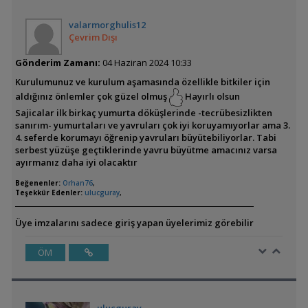
valarmorghulis12
Çevrim Dışı
Gönderim Zamanı:
04 Haziran 2024 10:33
Kurulumunuz ve kurulum aşamasında özellikle bitkiler için
aldığınız önlemler çok güzel olmuş
Hayırlı olsun
Sajicalar ilk birkaç yumurta döküşlerinde -tecrübesizlikten
sanırım- yumurtaları ve yavruları çok iyi koruyamıyorlar ama 3.
4. seferde korumayı öğrenip yavruları büyütebiliyorlar. Tabi
serbest yüzüşe geçtiklerinde yavru büyütme amacınız varsa
ayırmanız daha iyi olacaktır
Beğenenler:
Orhan76
,
Teşekkür Edenler:
ulucguray
,
Üye imzalarını sadece giriş yapan üyelerimiz görebilir
ÖM
ulucguray