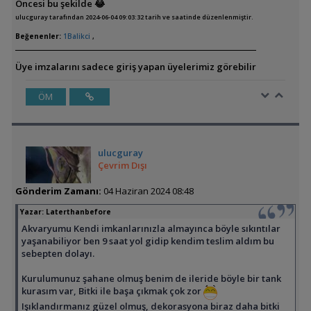
Öncesi bu şekilde 😂
ulucguray tarafından 2024-06-04 09:03:32 tarih ve saatinde düzenlenmiştir.
Beğenenler:
1Balikci
,
Üye imzalarını sadece giriş yapan üyelerimiz görebilir
ÖM
ulucguray
Çevrim Dışı
Gönderim Zamanı:
04 Haziran 2024 08:48
Yazar:
Laterthanbefore
Akvaryumu Kendi imkanlarınızla almayınca böyle sıkıntılar
yaşanabiliyor ben 9 saat yol gidip kendim teslim aldım bu
sebepten dolayı.
Kurulumunuz şahane olmuş benim de ileride böyle bir tank
kurasım var, Bitki ile başa çıkmak çok zor
Işıklandırmanız güzel olmuş, dekorasyona biraz daha bitki