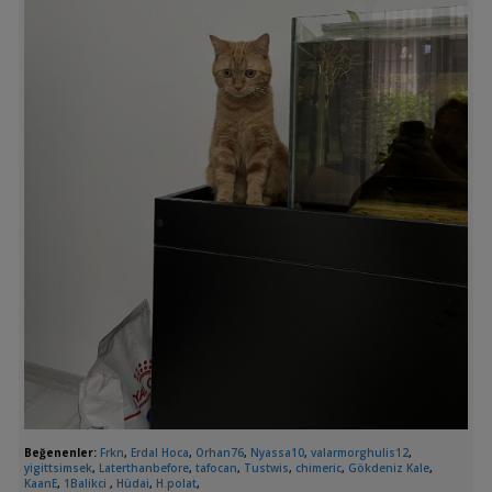
Beğenenler:
Frkn
,
Erdal Hoca
,
Orhan76
,
Nyassa10
,
valarmorghulis12
,
yigittsimsek
,
Laterthanbefore
,
tafocan
,
Tustwis
,
chimeric
,
Gökdeniz Kale
,
KaanE
,
1Balikci
,
Hüdai
,
H.polat
,