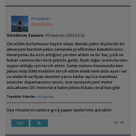
Predatorr
Çevrim Dışı
Gönderim Zamanı:
03 Haziran 2024 22:22
Öncelikle kurlumunuz hayırlı olsun. Bende yakın ölçülerde bir
akvaryum kurdum yakın zamanda profilimden bakabilirsiniz.
Akvaryumu da sizin aldığınız yerden aldım ve bir kaç çizik ve
buhar camının biri kırık şekilde geldi, fiyatı diğer üreticilerden
uygun olduğu için tercih ettim. Sump motoru konusunda ben
jebao mdp 5000 modelini tercih ettim elektronik debi ayarı var
ve elektrik sarfiyatı eheimin yarısı kadar ayrıca inanılmaz
sessizler duyamazsınız sesini, size tavsiyem yeni motor
alacaksanız DC motorlara bakın jebao,hsbao,coral box gibi.
Teşekkür Edenler:
ulucguray
,
Üye imzalarını sadece giriş yapan üyelerimiz görebilir
ÖM