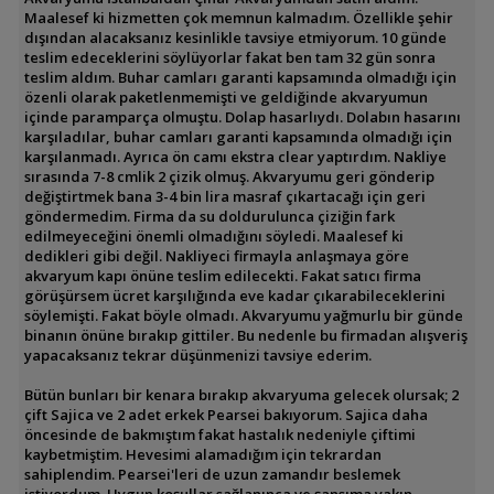
Maalesef ki hizmetten çok memnun kalmadım. Özellikle şehir
dışından alacaksanız kesinlikle tavsiye etmiyorum. 10 günde
teslim edeceklerini söylüyorlar fakat ben tam 32 gün sonra
teslim aldım. Buhar camları garanti kapsamında olmadığı için
özenli olarak paketlenmemişti ve geldiğinde akvaryumun
içinde paramparça olmuştu. Dolap hasarlıydı. Dolabın hasarını
karşıladılar, buhar camları garanti kapsamında olmadığı için
karşılanmadı. Ayrıca ön camı ekstra clear yaptırdım. Nakliye
sırasında 7-8 cmlik 2 çizik olmuş. Akvaryumu geri gönderip
değiştirtmek bana 3-4 bin lira masraf çıkartacağı için geri
göndermedim. Firma da su doldurulunca çiziğin fark
edilmeyeceğini önemli olmadığını söyledi. Maalesef ki
dedikleri gibi değil. Nakliyeci firmayla anlaşmaya göre
akvaryum kapı önüne teslim edilecekti. Fakat satıcı firma
görüşürsem ücret karşılığında eve kadar çıkarabileceklerini
söylemişti. Fakat böyle olmadı. Akvaryumu yağmurlu bir günde
binanın önüne bırakıp gittiler. Bu nedenle bu firmadan alışveriş
yapacaksanız tekrar düşünmenizi tavsiye ederim.
Bütün bunları bir kenara bırakıp akvaryuma gelecek olursak; 2
çift Sajica ve 2 adet erkek Pearsei bakıyorum. Sajica daha
öncesinde de bakmıştım fakat hastalık nedeniyle çiftimi
kaybetmiştim. Hevesimi alamadığım için tekrardan
sahiplendim. Pearsei'leri de uzun zamandır beslemek