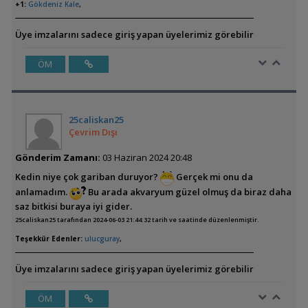
+1:
Gökdeniz Kale
,
Üye imzalarını sadece giriş yapan üyelerimiz görebilir
ÖM
25caliskan25
Çevrim Dışı
Gönderim Zamanı:
03 Haziran 2024 20:48
Kedin niye çok gariban duruyor?
Gerçek mi onu da
anlamadım.
Bu arada akvaryum güzel olmuş da biraz daha
saz bitkisi buraya iyi gider.
25caliskan25 tarafından 2024-06-03 21:44:32 tarih ve saatinde düzenlenmiştir.
Teşekkür Edenler:
ulucguray
,
Üye imzalarını sadece giriş yapan üyelerimiz görebilir
ÖM