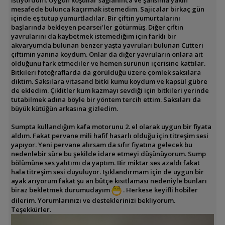
istiyordum. Uygun koşullar sağlanınca ve şansıma yakın
mesafede bulunca kaçırmak istemedim. Sajicalar birkaç gün
içinde eş tutup yumurtladılar. Bir çiftin yumurtalarını
başlarında bekleyen pearsei'ler götürmüş. Diğer çiftin
yavrularını da kaybetmek istemediğim için farklı bir
akvaryumda bulunan benzer yaşta yavruları bulunan Cutteri
çiftimin yanına koydum. Onlar da diğer yavruların onlara ait
olduğunu fark etmediler ve hemen sürünün içerisine kattılar.
Bitkileri fotoğraflarda da görüldüğü üzere çömlek saksılara
diktim. Saksılara vitasand bitki kumu koydum ve kapsül gübre
de ekledim. Çiklitler kum kazmayı sevdiği için bitkileri yerinde
tutabilmek adına böyle bir yöntem tercih ettim. Saksıları da
büyük kütüğün arkasına gizledim.
Sumpta kullandığım kafa motorunu 2. el olarak uygun bir fiyata
aldım. Fakat pervane mili hafif hasarlı olduğu için titreşim sesi
yapıyor. Yeni pervane alırsam da sıfır fiyatına gelecek bu
nedenlebir süre bu şekilde idare etmeyi düşünüyorum. Sump
bölümüne ses yalıtımı da yaptım. Bir miktar ses azaldı fakat
hala titreşim sesi duyuluyor. Işıklandırmam için de uygun bir
ayak arıyorum fakat şu an bütçe kısıtlaması nedeniyle bunları
biraz bekletmek durumudayım
. Herkese keyifli hobiler
dilerim. Yorumlarınızı ve desteklerinizi bekliyorum.
Teşekkürler.