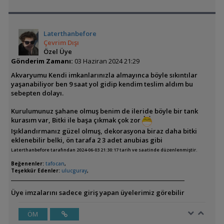
Laterthanbefore
Çevrim Dışı
Özel Üye
Gönderim Zamanı:
03 Haziran 2024 21:29
Akvaryumu Kendi imkanlarınızla almayınca böyle sıkıntılar
yaşanabiliyor ben 9 saat yol gidip kendim teslim aldım bu
sebepten dolayı.
Kurulumunuz şahane olmuş benim de ileride böyle bir tank
kurasım var, Bitki ile başa çıkmak çok zor
Işıklandırmanız güzel olmuş, dekorasyona biraz daha bitki
eklenebilir belki, ön tarafa 2 3 adet anubias gibi
Laterthanbefore tarafından 2024-06-03 21:30:17 tarih ve saatinde düzenlenmiştir.
Beğenenler:
tafocan
,
Teşekkür Edenler:
ulucguray
,
Üye imzalarını sadece giriş yapan üyelerimiz görebilir
ÖM