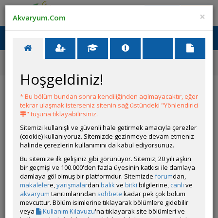
Giriş Yap
Üye Ol
×
Akvaryum.Com
Ana Menü
Toggl
naviga
Forum
Akvaryum Tanıtımı
Orta Amerika Çiklit Akvaryumu
Hoşgeldiniz!
Orta Amerika Çiklit Akvaryumu
* Bu bölüm bundan sonra kendiliğinden açılmayacaktır, eğer
tekrar ulaşmak isterseniz sitenin sağ üstündeki "Yönlendirici
Git
YANIT YAZ
" tuşuna tıklayabilirsiniz.
Sitemizi kullanışlı ve güvenli hale getirmek amacıyla çerezler
(cookie) kullanıyoruz. Sitemizde gezinmeye devam etmeniz
ulucguray
halinde çerezlerin kullanımını da kabul ediyorsunuz.
Çevrim Dışı
Bu sitemize ilk gelişiniz gibi görünüyor. Sitemiz; 20 yılı aşkın
Gönderim Zamanı:
bir geçmişi ve 100.000'den fazla üyesinin katkısı ile damlaya
02 Haziran 2024 16:57
damlaya göl olmuş bir platformdur. Sitemizde
forum
dan,
Ölçüler:170X60X50H
makaleler
e,
yarışmalar
dan
balık
ve
bitki
bilgilerine,
canlı
ve
Canlı Türleri:
akvaryum
tanıtımlarından
sohbete
kadar pek çok bölüm
Cryptoheros sajica
mevcuttur. Bölüm isimlerine tıklayarak bölümlere gidebilir
exCichlasoma pearsei
veya
Kullanım Kılavuzu
'na tıklayarak site bölümleri ve
Pomacea bridgesii (Elma Salyangozu)