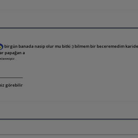
birgün banada nasip olur mu bitki :) bilmem bir beceremedim karides
lar papağan a
enlenmiştir.
iz görebilir