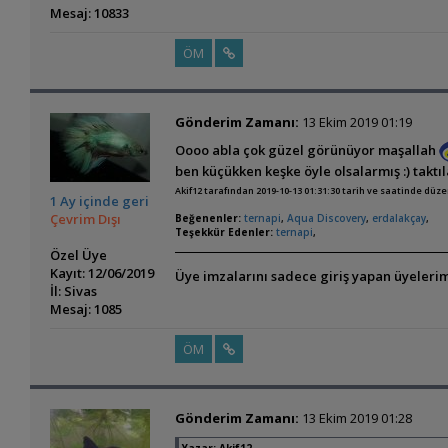
Mesaj: 10833
ÖM
Gönderim Zamanı:
13 Ekim 2019 01:19
Oooo abla çok güzel görünüyor maşallah
ben küçükken keşke öyle olsalarmış :) taktı
Akif12 tarafından 2019-10-13 01:31:30 tarih ve saatinde düz
1 Ay içinde geri
Çevrim Dışı
Beğenenler:
ternapi
,
Aqua Discovery
,
erdalakçay
,
Teşekkür Edenler:
ternapi
,
Özel Üye
Kayıt: 12/06/2019
Üye imzalarını sadece giriş yapan üyelerim
İl: Sivas
Mesaj: 1085
ÖM
Gönderim Zamanı:
13 Ekim 2019 01:28