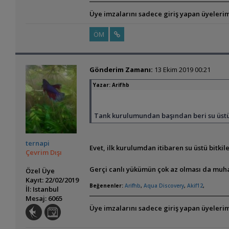
Üye imzalarını sadece giriş yapan üyelerim
ÖM
Gönderim Zamanı:
13 Ekim 2019 00:21
Yazar:
Arifhb
Tank kurulumundan başından beri su üstü 
ternapi
Evet, ilk kurulumdan itibaren su üstü bitkile
Çevrim Dışı
Gerçi canlı yükümün çok az olması da muha
Özel Üye
Kayıt: 22/02/2019
Beğenenler:
Arifhb
,
Aqua Discovery
,
Akif12
,
İl: Istanbul
Mesaj: 6065
Üye imzalarını sadece giriş yapan üyelerim