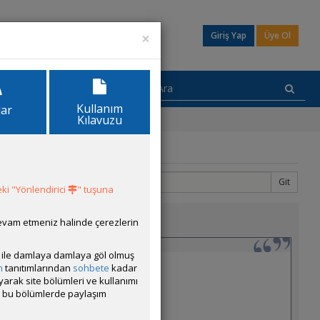
×
Giriş Yap
Üye Ol
Kullanım
lar
Kılavuzu
Git
4
73
ki "Yönlendirici
" tuşuna
devam etmeniz halinde çerezlerin
ısı ile damlaya damlaya göl olmuş
m
tanıtımlarından
sohbete
kadar
ayarak site bölümleri ve kullanımı
cak bu bölümlerde paylaşım