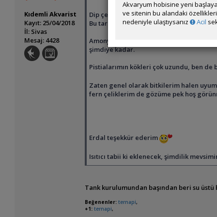
Akvaryum hobisine yeni başlaya
ve sitenin bu alandaki özellikle
Kıdemli Akvarist
Dip çekimi yapmıyorum.
nedeniyle ulaştıysanız
Acil
sek
Kayıt: 25/04/2018
Bu tarz kurduğum tanklarda yosun sorun
İl: Sivas
Mesaj: 4428
Amonyak ve nitrit sıfır, nitrat ise eser
şimdiye kadar.
Pistialarımın kökleri çok uzundu, ben de 
Zaten genel olarak bitkilerim halen uyum
fern çeliklerim de gözüme pek hoş görün
Erdal teşekkür ederim
Isıtıcı tabii ki eklenecek, şimdilik mevsim
Tank kurulumundan başından beri su üstü b
Beğenenler:
ternapi
,
+1:
ternapi
,