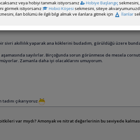
caksanız veya hobiyi tanımak istiyorsanız
Hobiye Başlangıç
sekmesini, 
rini görmek istiyorsanız
Hobici Köşesi
sekmesini, siteye akvaryumunuzda 
mesini, ilan bölümü ile ilgili bilgi almak ve ilanlara gitmek için
İlanlar
sek
u olmuyor, bu tankta da sorun yaşamadım.
 miktarda (not aldığım kağıdı bulamadım ama yanlış hatırlamıyorsam 0,3
bir sivri akıllılık yaparak ana köklerini budadım, görüldüğü üzere bu
 aşamasında sayılırlar. Birçoğunda sorun görünmese de mesela cornutala
müyorlar. Zamanla daha iyi olacaklarını umuyorum.
in tadını çıkarıyoruz
itkileri var mıydı? Amonyak ve nitrat değerlerinin bu seviyede kalma