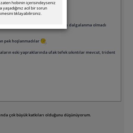
zaten hobinin içerisindeyseniz
yaşadığınız acil bir sorun
mesini tıklayabilirsiniz.
 ppm civarıydı) seyrediyor. Değerlerde dalgalanma olmadı
ndan pek hoşlanmadılar
rın eski yapraklarında ufak tefek sıkıntılar mevcut, trident
sında çok büyük katkıları olduğunu düşünüyorum.