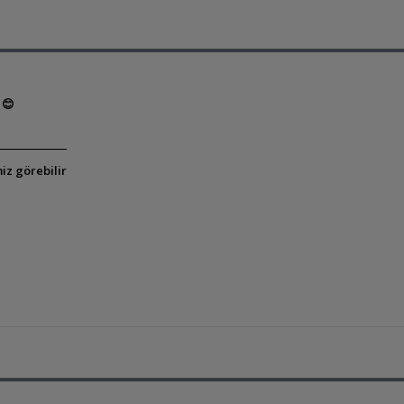
 😊
iz görebilir