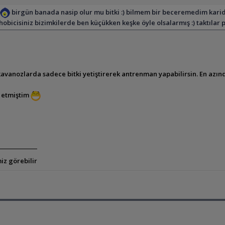
h
birgün banada nasip olur mu bitki :) bilmem bir beceremedim karid
bicisiniz bizimkilerde ben küçükken keşke öyle olsalarmış :) taktılar
 kavanozlarda sadece bitki yetiştirerek antrenman yapabilirsin. En a
t etmiştim
iz görebilir