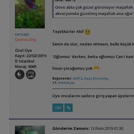
Yazar:
Akif12
Oooo abla çok güzel görünüyor maşalla
akvaryumda güzelmiş maşallah ana oğul ho
Teşekkürler Akif
ternapi
Çevrim Dışı
Senin de olur, neden olmasın, belki küçük
Özel Üye
Kayıt: 22/02/2019
'Oğlumuz' derken, betta oğlumuz Can'ı kas
İl: Istanbul
Mesaj: 6065
İnsan çocuğumuz yok
Beğenenler:
Akif12
,
Aqua Discovery
,
+1:
erdalakçay
,
Üye imzalarını sadece giriş yapan üyelerim
ÖM
Gönderim Zamanı:
13 Ekim 2019 01:30