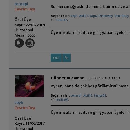
ternapi
Su mercimeği aslında minicik bir mucize 
Çevrim Dışı
Beğenenler:
ceyh
,
Akif12
,
Aqua Discovery
,
Cem Altay
,
Özel Üye
+1:
Fuat.52
,
Kayıt: 22/02/2019
İl: Istanbul
Üye imzalarını sadece giriş yapan üyelerim
Mesaj: 6065
ÖM
Gönderim Zamanı:
13 Ekim 2019 00:30
Aynen, bana da çok hoş gözükmüştü başta,
Beğenenler:
ternapi
,
Akif12
,
İnsica01
,
+1:
İnsica01
,
ceyh
Çevrim Dışı
Üye imzalarını sadece giriş yapan üyelerim
Özel Üye
Kayıt: 11/06/2017
İl: Istanbul