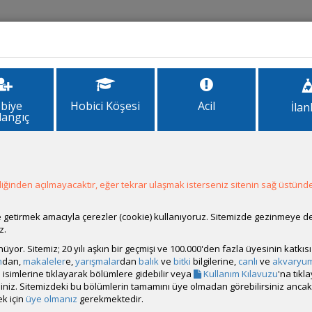
İlanlar
Forum
Site Bilgi
biye
Hobici Köşesi
Acil
İlan
langıç
1
2
3
ğinden açılmayacaktır, eğer tekrar ulaşmak isterseniz sitenin sağ üstünde
ale getirmek amacıyla çerezler (cookie) kullanıyoruz. Sitemizde gezinmeye 
z.
rünüyor. Sitemiz; 20 yılı aşkın bir geçmişi ve 100.000'den fazla üyesinin katk
m
dan,
makaleler
e,
yarışmalar
dan
balık
ve
bitki
bilgilerine,
canlı
ve
akvaryu
isimlerine tıklayarak bölümlere gidebilir veya
Kullanım Kılavuzu
'na tıkl
bilirsiniz. Sitemizdeki bu bölümlerin tamamını üye olmadan görebilirsiniz an
k için
üye olmanız
gerekmektedir.
 dinlenmiş oluyor) musluk suyuyla 10-15 litre su değişimi yapıyorum.