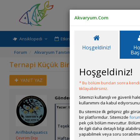
Akvaryum.Com
Ansiklopedi
Etkinlik-Paylaşım
Rehber
Hoşgeldiniz!
Ho
Baş
Forum
Akvaryum Tanıtımı
Ternapi Küçük Bir Su Birikintisi
Ternapi Küçük Bir Su Birikintisi
Hoşgeldiniz!
YANIT YAZ
* Bu bölüm bundan sonra kendili
tıklayabilirsiniz.
Sitemizi kullanışlı ve güvenli h
Gönderim Zamanı:
13 Ekim 2019 00:18
kullanımını da kabul ediyorsunu
Yazar:
ternapi
Bu sitemize ilk gelişiniz gibi gö
bir platformdur. Sitemizde
foru
pek çok bölüm mevcuttur. Bölüm 
Teşekkürler Arif Bey
ile ilgili daha detaylı bilgi ala
ArifhbsAquatics
yapabilmek veya soru sorabilme
Çevrim Dışı
Haftada bir kez, dinlendirilmiş (bir hafta