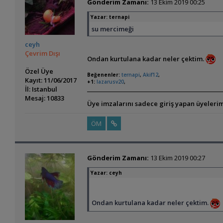
Gönderim Zamanı:
13 Ekim 2019 00:25
Yazar:
ternapi
su mercimeği
ceyh
Çevrim Dışı
Ondan kurtulana kadar neler çektim.
Özel Üye
Beğenenler:
ternapi
,
Akif12
,
Kayıt: 11/06/2017
+1:
lazarusv20
,
İl: Istanbul
Mesaj: 10833
Üye imzalarını sadece giriş yapan üyelerim
ÖM
Gönderim Zamanı:
13 Ekim 2019 00:27
Yazar:
ceyh
Ondan kurtulana kadar neler çektim.