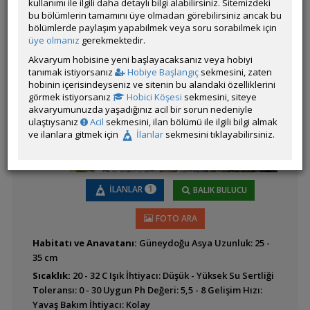
kullanımı ile ilgili daha detaylı bilgi alabilirsiniz. Sitemizdeki
bu bölümlerin tamamını üye olmadan görebilirsiniz ancak bu
bölümlerde paylaşım yapabilmek veya soru sorabilmek için
Blyxa aubertii
üye olmanız
gerekmektedir.
Akvaryum hobisine yeni başlayacaksanız veya hobiyi
tanımak istiyorsanız
Hobiye Başlangıç
sekmesini, zaten
hobinin içerisindeyseniz ve sitenin bu alandaki özelliklerini
görmek istiyorsanız
Hobici Köşesi
sekmesini, siteye
akvaryumunuzda yaşadığınız acil bir sorun nedeniyle
Blyxa japonica
ulaştıysanız
Acil
sekmesini, ilan bölümü ile ilgili bilgi almak
ve ilanlara gitmek için
İlanlar
sekmesini tıklayabilirsiniz.
1
İLANLAR
BALIK BULUCU
FOTO ARA
Cryptocoryne affinis
Habitatı ve Anavatanı:
Güneydoğu Asya Uzunluk: 25 -
35 cm
Sıcaklık:
20 - 32 C Işık İhtiyacı: Düşük - Yüksek Su Sertliği
Toleransı: 0 - 30 Uygun Ph Değeri: 5,5 - 8 Gelişim Hızı:
Yavaş Bakım İhtiyacı: Kolay