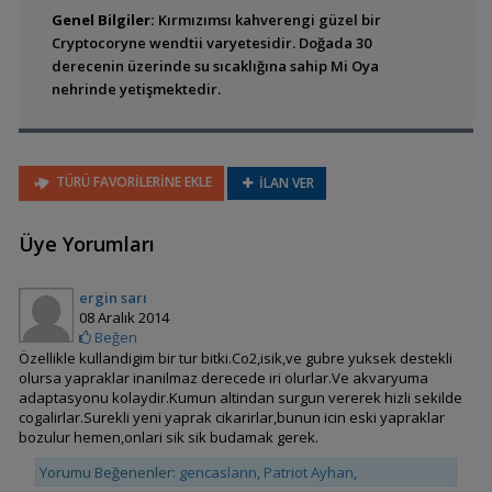
Genel Bilgiler:
Kırmızımsı kahverengi güzel bir
Cryptocoryne wendtii varyetesidir. Doğada 30
derecenin üzerinde su sıcaklığına sahip Mi Oya
Cryptocoryne alba
nehrinde yetişmektedir.
TÜRÜ FAVORİLERİNE EKLE
İLAN VER
Üye Yorumları
ergin sarı
08 Aralık 2014
Cryptocoryne albida
Beğen
Özellikle kullandigim bir tur bitki.Co2,isik,ve gubre yuksek destekli
olursa yapraklar inanilmaz derecede iri olurlar.Ve akvaryuma
adaptasyonu kolaydir.Kumun altindan surgun vererek hizli sekilde
cogalirlar.Surekli yeni yaprak cikarirlar,bunun icin eski yapraklar
bozulur hemen,onlari sik sik budamak gerek.
Yorumu Beğenenler:
gencaslann
,
Patriot Ayhan
,