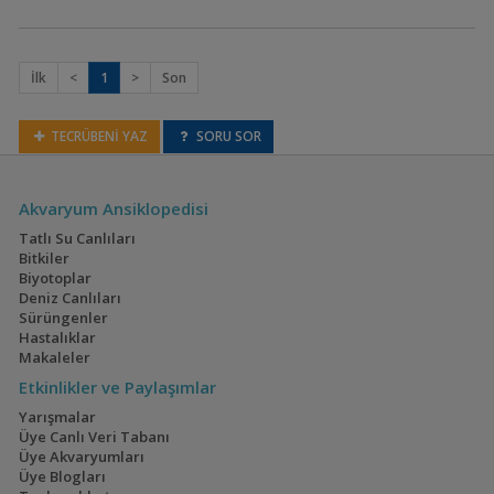
Cryptocoryne beckettii
İlk
<
1
>
Son
TECRÜBENİ YAZ
SORU SOR
Cryptocoryne beckettii
''petchii''
Akvaryum Ansiklopedisi
Tatlı Su Canlıları
Bitkiler
Biyotoplar
Deniz Canlıları
Cryptocoryne cordata
Sürüngenler
var. blassii
Hastalıklar
Makaleler
Etkinlikler ve Paylaşımlar
Yarışmalar
Üye Canlı Veri Tabanı
Üye Akvaryumları
Üye Blogları
Cryptocoryne