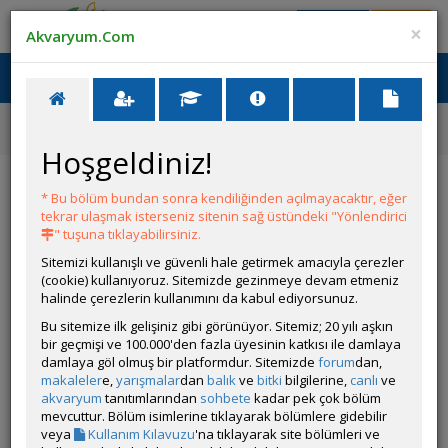
Giriş Yap
Üye Ol
×
Akvaryum.Com
Ana Menü
Toggl
naviga
Ana Sayfa
Tatlı Su Canlıları
Cryptocoryne wendtii 'Mi Oya'
Hoşgeldiniz!
Cryptocoryne wendtii 'Mi Oya'
* Bu bölüm bundan sonra kendiliğinden açılmayacaktır, eğer
tekrar ulaşmak isterseniz sitenin sağ üstündeki "Yönlendirici
" tuşuna tıklayabilirsiniz.
Sitemizi kullanışlı ve güvenli hale getirmek amacıyla çerezler
(cookie) kullanıyoruz. Sitemizde gezinmeye devam etmeniz
halinde çerezlerin kullanımını da kabul ediyorsunuz.
Bu sitemize ilk gelişiniz gibi görünüyor. Sitemiz; 20 yılı aşkın
bir geçmişi ve 100.000'den fazla üyesinin katkısı ile damlaya
Grubun Diğer Türleri
damlaya göl olmuş bir platformdur. Sitemizde
forum
dan,
makaleler
e,
yarışmalar
dan
balık
ve
bitki
bilgilerine,
canlı
ve
akvaryum
tanıtımlarından
sohbete
kadar pek çok bölüm
Liste
mevcuttur. Bölüm isimlerine tıklayarak bölümlere gidebilir
veya
Kullanım Kılavuzu
'na tıklayarak site bölümleri ve