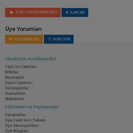
TÜRÜ FAVORİLERİNE EKLE
İLAN VER
Cryptocoryne alba
Üye Yorumları
TECRÜBENİ YAZ
SORU SOR
Akvaryum Ansiklopedisi
Tatlı Su Canlıları
Bitkiler
Biyotoplar
Cryptocoryne albida
Deniz Canlıları
Sürüngenler
Hastalıklar
Makaleler
Etkinlikler ve Paylaşımlar
Yarışmalar
Üye Canlı Veri Tabanı
Üye Akvaryumları
Üye Blogları
Cryptocoryne beckettii