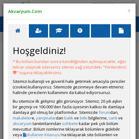
Giriş Yap
Üye Ol
×
Akvaryum.Com
Ana Menü
Toggl
naviga
Ana Sayfa
Tatlı Su Canlıları
Samolus valerandi
Hoşgeldiniz!
Samolus valerandi
* Bu bölüm bundan sonra kendiliğinden açılmayacaktır, eğer
tekrar ulaşmak isterseniz sitenin sağ üstündeki "Yönlendirici
" tuşuna tıklayabilirsiniz.
Sitemizi kullanışlı ve güvenli hale getirmek amacıyla çerezler
(cookie) kullanıyoruz. Sitemizde gezinmeye devam etmeniz
halinde çerezlerin kullanımını da kabul ediyorsunuz.
Bu sitemize ilk gelişiniz gibi görünüyor. Sitemiz; 20 yılı aşkın
Grubun Diğer Türleri
bir geçmişi ve 100.000'den fazla üyesinin katkısı ile damlaya
damlaya göl olmuş bir platformdur. Sitemizde
forum
dan,
makaleler
e,
yarışmalar
dan
balık
ve
bitki
bilgilerine,
canlı
ve
Liste
akvaryum
tanıtımlarından
sohbete
kadar pek çok bölüm
mevcuttur. Bölüm isimlerine tıklayarak bölümlere gidebilir
veya
Kullanım Kılavuzu
'na tıklayarak site bölümleri ve