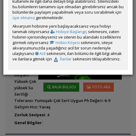
kullanımı ile ilgili daha detaylı bilgi alabilirsiniz. Sitemizdeki
bu bölümlerin tamamını üye olmadan görebilirsiniz ancak bu
Habitatı ve
Blyxa aubertii
bölümlerde paylaşım yapabilmek veya soru sorabilmek için
Anavatanı:
üye olmanız
gerekmektedir.
Kuzey
Akvaryum hobisine yeni başlayacaksanız veya hobiyi
Amerika
tanımak istiyorsanız
Hobiye Başlangıç
sekmesini, zaten
Uzunluk: 6-
hobinin içerisindeyseniz ve sitenin bu alandaki özelliklerini
12cm
görmek istiyorsanız
Hobici Köşesi
sekmesini, siteye
Blyxa japonica
akvaryumunuzda yaşadığınız acil bir sorun nedeniyle
Genişlik: 6-
ulaştıysanız
Acil
sekmesini, ilan bölümü ile ilgili bilgi almak
12cm
ve ilanlara gitmek için
İlanlar
sekmesini tıklayabilirsiniz.
Sıcaklık:
15-
26°C Işık
İhtiyacı:
Yüksek-Çok
BALIK BULUCU
FOTO ARA
yüksek Su
Cryptocoryne affinis
Sertliği
Toleransı: Yumuşak-Çok Sert Uygun Ph Değeri: 6-9
Gelişim Hızı: Yavaş
Zorluk Seviyesi:
4
Genel Bilgiler: