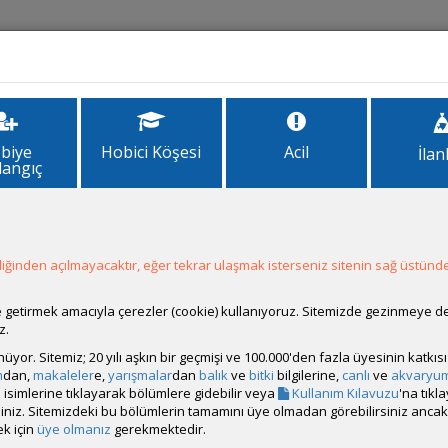
İlanlar
Forum
Site Bilgi
biye
Hobici Köşesi
Acil
İlan
langıç
ğinden açılmayacaktır, eğer tekrar ulaşmak isterseniz sitenin sağ üstünde
 ve Anavatanı:
Kuzey ve Orta Amerika Uzunluk: 15-40cm Genişlik: 10-2
19-26°C Işık İhtiyacı: Düşük-Çok yüksek Su Sertliği Toleransı: Yumuşak-
ale getirmek amacıyla çerezler (cookie) kullanıyoruz. Sitemizde gezinmeye 
Değeri: 5,5-8 Gelişim Hızı: Orta
z.
viyesi:
2
rünüyor. Sitemiz; 20 yılı aşkın bir geçmişi ve 100.000'den fazla üyesinin katk
m
dan,
makaleler
e,
yarışmalar
dan
balık
ve
bitki
bilgilerine,
canlı
ve
akvaryu
giler:
Büyük akvaryumlarda orta/ön planda kullanılabilen, bakım ger
isimlerine tıklayarak bölümlere gidebilir veya
Kullanım Kılavuzu
'na tıkl
 bulunan bir türdür. Akvaryumda mikro besin azaldığı zaman yaprak re
bilirsiniz. Sitemizdeki bu bölümlerin tamamını üye olmadan görebilirsiniz an
.
k için
üye olmanız
gerekmektedir.