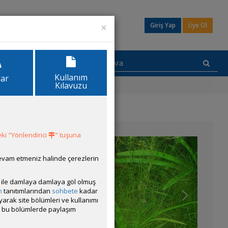
×
Giriş Yap
Üye Ol
Kullanım
lar
Kılavuzu
ki "Yönlendirici
" tuşuna
5cm
Orta/Sert
devam etmeniz halinde çerezlerin
ısı ile damlaya damlaya göl olmuş
m
tanıtımlarından
sohbete
kadar
ektirmeyen
ayarak site bölümleri ve kullanımı
ngi
cak bu bölümlerde paylaşım