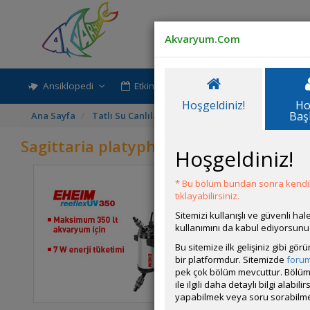
Helanthium tenellum
(Echinodorus tenellus,
Akvaryum.Com
Pigme Zincir Kılıç)
Ansiklopedi
Etkinlik-Paylaşım
Rehber
Hoşgeldiniz!
Ho
Baş
Ana Sayfa
Tatlı Su Canlıları
Sagittaria platyphylla
Sagittaria platyphylla
Hoşgeldiniz!
Hemigraphis colorata
* Bu bölüm bundan sonra kendili
Habitatı
tıklayabilirsiniz.
Sıcaklık:
Sitemizi kullanışlı ve güvenli h
Uygun Ph 
kullanımını da kabul ediyorsunu
Zorluk Se
Bu sitemize ilk gelişiniz gibi gö
bir platformdur. Sitemizde
foru
Genel Bil
pek çok bölüm mevcuttur. Bölüm 
ve kolay
ile ilgili daha detaylı bilgi ala
soluklaşır
Ophiopogon japonicus
yapabilmek veya soru sorabilme