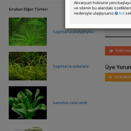
Akvaryum hobisine yeni başlaya
ve sitenin bu alandaki özellikle
Grubun Diğer Türleri
nedeniyle ulaştıysanız
Acil
sek
Sagittaria platyphylla
TÜRÜ FAV
Sagittaria subulata
Üye Yorum
TECRÜBENİ
Samolus valerandi