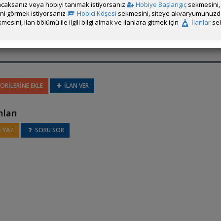
caksanız veya hobiyi tanımak istiyorsanız
Hobiye Başlangıç
sekmesini, 
rini görmek istiyorsanız
Hobici Köşesi
sekmesini, siteye akvaryumunuzda 
mesini, ilan bölümü ile ilgili bilgi almak ve ilanlara gitmek için
İlanlar
sek
ORİLERİNE EKLE
İLAN VER
ları
 YAZ
SORU SOR