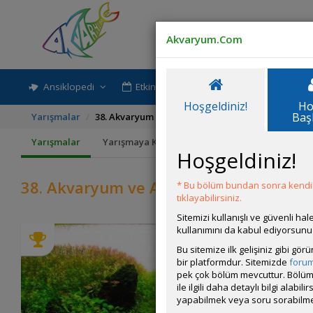
Akvaryum.Com
Ansiklopedi
Etkinlik-Paylaşım
Rehber
Hoşgeldiniz!
Ho
Baş
Yarışmalar
38. Akvaryum ve Akvaryum Canlısı Yarışması
Yarışmalar
Yarışmaya Katıl
Ödüller
Kurallar
Hoşgeldiniz!
38. Akvaryum ve Akvaryum Canlısı Yar
* Bu bölüm bundan sonra kendili
tıklayabilirsiniz.
Sitemizi kullanışlı ve güvenli h
kullanımını da kabul ediyorsunu
Bu sitemize ilk gelişiniz gibi gö
bir platformdur. Sitemizde
foru
pek çok bölüm mevcuttur. Bölüm 
ile ilgili daha detaylı bilgi ala
yapabilmek veya soru sorabilme