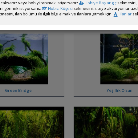
caksanız veya hobiyi tanımak istiyorsanız
Hobiye Başlangıç
sekmesini, 
rini görmek istiyorsanız
Hobici Köşesi
sekmesini, siteye akvaryumunuzda 
mesini, ilan bölümü ile ilgili bilgi almak ve ilanlara gitmek için
İlanlar
sek
Angel Forest
Green Hill
Green Bridge
Yeşillik Olsun