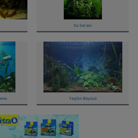
Su Serası
yumu
Yeşilin Büyüsü