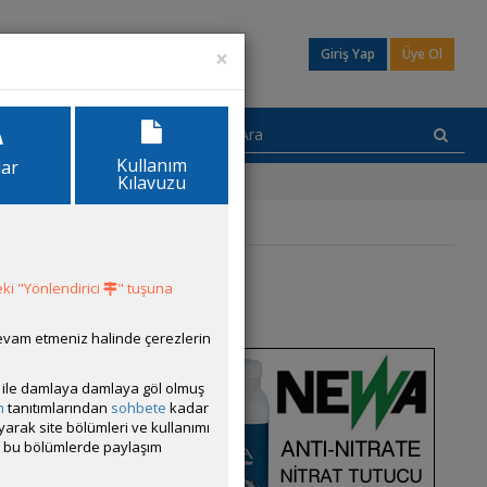
×
Giriş Yap
Üye Ol
Kullanım
lar
Kılavuzu
ki "Yönlendirici
" tuşuna
devam etmeniz halinde çerezlerin
ısı ile damlaya damlaya göl olmuş
m
tanıtımlarından
sohbete
kadar
ayarak site bölümleri ve kullanımı
cak bu bölümlerde paylaşım