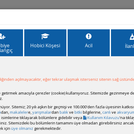
İlanlar
Forum
Site Bilgi
biye
Hobici Köşesi
Acil
İlan
langıç
ışması
ğinden açılmayacaktır, eğer tekrar ulaşmak isterseniz sitenin sağ üstünde
ale getirmek amacıyla çerezler (cookie) kullanıyoruz. Sitemizde gezinmeye 
z.
rünüyor. Sitemiz; 20 yılı aşkın bir geçmişi ve 100.000'den fazla üyesinin katk
m
dan,
makaleler
e,
yarışmalar
dan
balık
ve
bitki
bilgilerine,
canlı
ve
akvaryu
isimlerine tıklayarak bölümlere gidebilir veya
Kullanım Kılavuzu
'na tıkl
bilirsiniz. Sitemizdeki bu bölümlerin tamamını üye olmadan görebilirsiniz an
k için
üye olmanız
gerekmektedir.