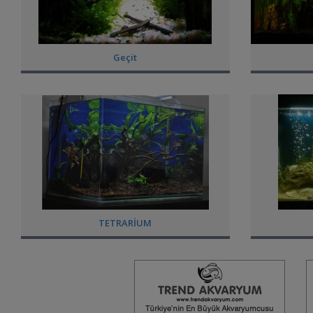
Geçit
TETRARİUM