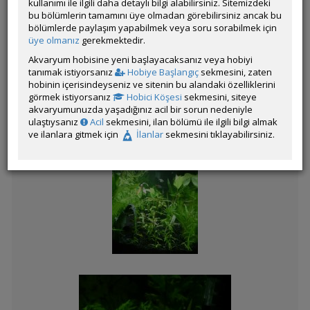
kullanımı ile ilgili daha detaylı bilgi alabilirsiniz. Sitemizdeki
bu bölümlerin tamamını üye olmadan görebilirsiniz ancak bu
bölümlerde paylaşım yapabilmek veya soru sorabilmek için
üye olmanız
gerekmektedir.
Kategorinin Diğer Katılımları
Akvaryum hobisine yeni başlayacaksanız veya hobiyi
tanımak istiyorsanız
Hobiye Başlangıç
sekmesini, zaten
Liste
hobinin içerisindeyseniz ve sitenin bu alandaki özelliklerini
görmek istiyorsanız
Hobici Köşesi
sekmesini, siteye
akvaryumunuzda yaşadığınız acil bir sorun nedeniyle
ulaştıysanız
Acil
sekmesini, ilan bölümü ile ilgili bilgi almak
ve ilanlara gitmek için
İlanlar
sekmesini tıklayabilirsiniz.
Doğal Renkler
Angel Forest
Green Hill
Around The Anubias