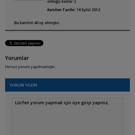
olduğu kadar :)
Mutsuz Son
Katılım Tarihi:
16 Eylül 2012
Bu katılım 40 oy almıştır.
Su Serası
Yorumlar
Henüz yorum yapılmamıştır.
TETRARİUM
YORUM YAZIN
Green Life
Bitkili Lepistes
Akvaryumu