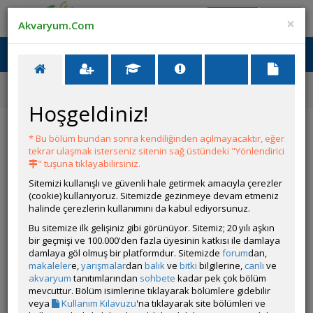
Giriş Yap
Üye Ol
×
Akvaryum.Com
Ana Menü
Toggl
naviga
Yarışmalar
38. Akvaryum ve Akvaryum Canlısı Yarışması
Su Serası
Hoşgeldiniz!
Yarışmalar
Katıl
Ödüller
Kurallar
* Bu bölüm bundan sonra kendiliğinden açılmayacaktır, eğer
tekrar ulaşmak isterseniz sitenin sağ üstündeki "Yönlendirici
Su Serası
" tuşuna tıklayabilirsiniz.
Sitemizi kullanışlı ve güvenli hale getirmek amacıyla çerezler
(cookie) kullanıyoruz. Sitemizde gezinmeye devam etmeniz
halinde çerezlerin kullanımını da kabul ediyorsunuz.
Bu sitemize ilk gelişiniz gibi görünüyor. Sitemiz; 20 yılı aşkın
bir geçmişi ve 100.000'den fazla üyesinin katkısı ile damlaya
damlaya göl olmuş bir platformdur. Sitemizde
forum
dan,
makaleler
e,
yarışmalar
dan
balık
ve
bitki
bilgilerine,
canlı
ve
akvaryum
tanıtımlarından
sohbete
kadar pek çok bölüm
mevcuttur. Bölüm isimlerine tıklayarak bölümlere gidebilir
veya
Kullanım Kılavuzu
'na tıklayarak site bölümleri ve