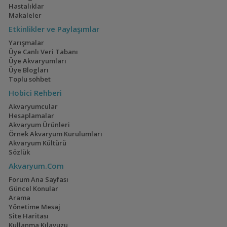
Hastalıklar
Makaleler
Etkinlikler ve Paylaşımlar
Yarışmalar
Üye Canlı Veri Tabanı
Üye Akvaryumları
Üye Blogları
Toplu sohbet
Hobici Rehberi
Akvaryumcular
Hesaplamalar
Akvaryum Ürünleri
Örnek Akvaryum Kurulumları
Akvaryum Kültürü
Sözlük
Akvaryum.Com
Forum Ana Sayfası
Güncel Konular
Arama
Yönetime Mesaj
Site Haritası
Kullanma Kılavuzu