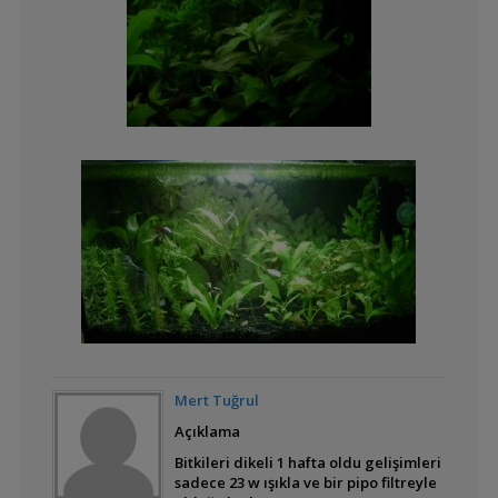
Green Bridge
Yeşillik Olsun
Karışık karşılama
Geçit
Mert Tuğrul
Açıklama
Yeşil Dünyam
Bitkileri dikeli 1 hafta oldu gelişimleri
sadece 23 w ışıkla ve bir pipo filtreyle