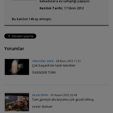
kakadulara ev sahipliği yapıyor.
Katılım Tarihi:
17 Ekim 2012
Msobo Fosil Diyarı
Bu katılım 148 oy almıştır.
Yorumlar
iskender türk
- 28 Ekim 2012 11:21
Çok başarılı bir tank tebrikler
İSKENDER TÜRK
sezerdmn
- 01 Kasım 2012 22:49
Tam güneyli akvaryumu çok güzel olmuş.
sezer duman