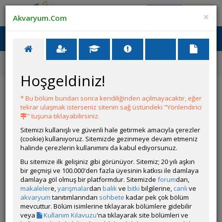
Giriş Yap
Üye Ol
×
Akvaryum.Com
Ana Menü
Toggl
naviga
Yarışmalar
39. Akvaryum ve Akvaryum Canlısı Yarışması
Aquatic Poison
Hoşgeldiniz!
Yarışmalar
Katıl
Ödüller
Kurallar
* Bu bölüm bundan sonra kendiliğinden açılmayacaktır, eğer
tekrar ulaşmak isterseniz sitenin sağ üstündeki "Yönlendirici
Aquatic Poison
" tuşuna tıklayabilirsiniz.
Sitemizi kullanışlı ve güvenli hale getirmek amacıyla çerezler
(cookie) kullanıyoruz. Sitemizde gezinmeye devam etmeniz
halinde çerezlerin kullanımını da kabul ediyorsunuz.
Bu sitemize ilk gelişiniz gibi görünüyor. Sitemiz; 20 yılı aşkın
bir geçmişi ve 100.000'den fazla üyesinin katkısı ile damlaya
damlaya göl olmuş bir platformdur. Sitemizde
forum
dan,
makaleler
e,
yarışmalar
dan
balık
ve
bitki
bilgilerine,
canlı
ve
akvaryum
tanıtımlarından
sohbete
kadar pek çok bölüm
mevcuttur. Bölüm isimlerine tıklayarak bölümlere gidebilir
veya
Kullanım Kılavuzu
'na tıklayarak site bölümleri ve