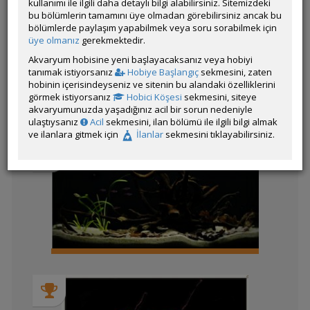
kullanımı ile ilgili daha detaylı bilgi alabilirsiniz. Sitemizdeki
bu bölümlerin tamamını üye olmadan görebilirsiniz ancak bu
bölümlerde paylaşım yapabilmek veya soru sorabilmek için
üye olmanız
gerekmektedir.
Kategorinin Diğer Katılımları
Akvaryum hobisine yeni başlayacaksanız veya hobiyi
tanımak istiyorsanız
Hobiye Başlangıç
sekmesini, zaten
Liste
hobinin içerisindeyseniz ve sitenin bu alandaki özelliklerini
görmek istiyorsanız
Hobici Köşesi
sekmesini, siteye
akvaryumunuzda yaşadığınız acil bir sorun nedeniyle
ulaştıysanız
Acil
sekmesini, ilan bölümü ile ilgili bilgi almak
Yapay Biyotop
ve ilanlara gitmek için
İlanlar
sekmesini tıklayabilirsiniz.
Tropheus Tankım
1 Tonluk Güney
Amerikan Karması
Aquatic Poison
Amazon Akvaryumu...