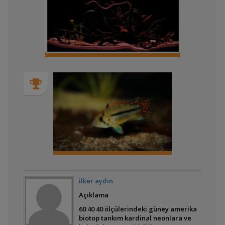
Benim Küçük
Amazon'um
Gnays Kayalıkları
Malawi Biyotopum.
Tank in Black
Malawi Rüyası
ilker aydın
Açıklama
60 40 40 ölçülerindeki güney amerika
200 litre mbuna show
biotop tankım kardinal neonlara ve