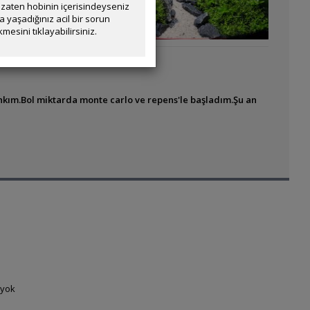
zaten hobinin içerisindeyseniz
yaşadığınız acil bir sorun
mesini tıklayabilirsiniz.
nkım.Bol miktarda monte carlo ve repens'le başladım.Şu an
 yok