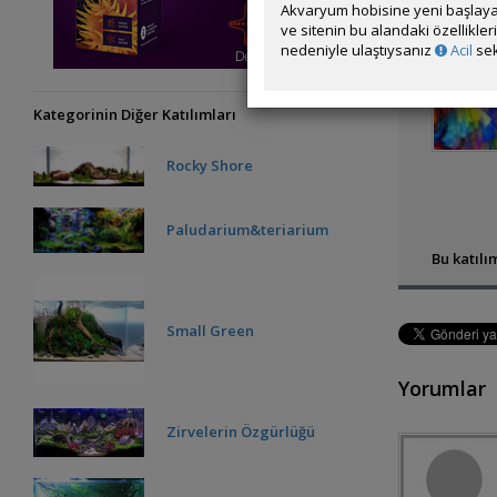
Akvaryum hobisine yeni başlaya
ve sitenin bu alandaki özellikle
nedeniyle ulaştıysanız
Acil
sek
Kategorinin Diğer Katılımları
Rocky Shore
Paludarium&teriarium
Bu katılım
Small Green
Yorumlar
Zirvelerin Özgürlüğü