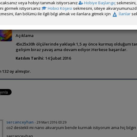
caksanız veya hobiyi tanımak istiyorsanız
Hobiye Başlangıç
sekmesini, 
rini görmek istiyorsanız
Hobici Köşesi
sekmesini, siteye akvaryumunuzda 
mesini, ilan bölümü ile ilgili bilgi almak ve ilanlara gitmek için
İlanlar
sek
Ahmet Kuzu
Açıklama
45x25x30h ölçülerinde yaklaşık 1,5 ay önce kurmuş olduğum ta
gelişim biraz yavaş ama devam ediyor.Herkese başarılar.
Katılım Tarihi:
14 Şubat 2016
 132 oy almıştır.
sercanceyhan
- 29 Mart 2016 03:29
co2 destekli mi nano akvaryum bende kurmak istiyorum ama hiç bilgin
sercanceyhan