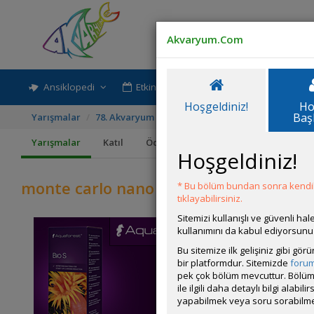
Akvaryum.Com
Ansiklopedi
Etkinlik-Paylaşım
Rehber
Hoşgeldiniz!
Ho
Baş
Yarışmalar
78. Akvaryum ve Akvaryum Canlısı Yarışması
mo
Yarışmalar
Katıl
Ödüller
Kurallar
Hoşgeldiniz!
monte carlo nano tank
* Bu bölüm bundan sonra kendili
tıklayabilirsiniz.
Sitemizi kullanışlı ve güvenli h
kullanımını da kabul ediyorsunu
Bu sitemize ilk gelişiniz gibi gö
bir platformdur. Sitemizde
foru
pek çok bölüm mevcuttur. Bölüm 
ile ilgili daha detaylı bilgi ala
yapabilmek veya soru sorabilme