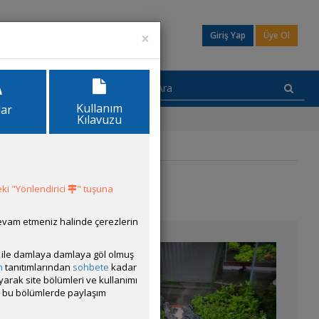
×
Giriş Yap
Üye Ol
Kullanım
lar
Kılavuzu
ki "Yönlendirici
" tuşuna
devam etmeniz halinde çerezlerin
ısı ile damlaya damlaya göl olmuş
m
tanıtımlarından
sohbete
kadar
ayarak site bölümleri ve kullanımı
cak bu bölümlerde paylaşım