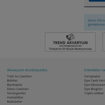
My Dream-3-
İpucu: Sol s
arka bahçem
görebilirsini
Rise Of The Natural
Bitkili Akvaryumum
Akvaryum Ansiklopedisi
Etkinlikler 
Tatlı Su Canlıları
Yarışmalar
Uzun İnce Bir Yol
Bitkiler
Üye Canlı Ver
Biyotoplar
Üye Akvaryum
Deniz Canlıları
Üye Blogları
Sürüngenler
Toplu sohbet
Hergün Daha İyiye
Hastalıklar
Makaleler