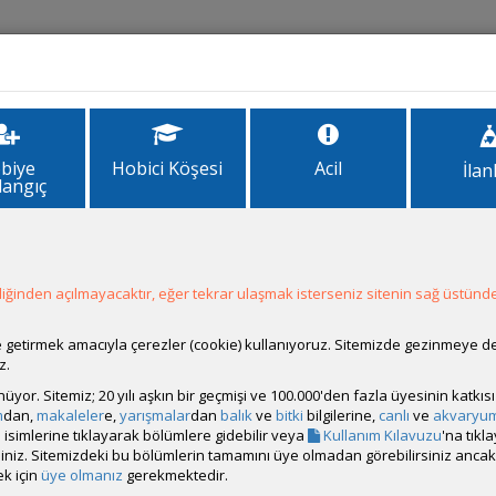
İlanlar
Forum
Site Bilgi
biye
Hobici Köşesi
Acil
İlan
langıç
nte carlo nano tank
ğinden açılmayacaktır, eğer tekrar ulaşmak isterseniz sitenin sağ üstünde
ale getirmek amacıyla çerezler (cookie) kullanıyoruz. Sitemizde gezinmeye 
z.
rünüyor. Sitemiz; 20 yılı aşkın bir geçmişi ve 100.000'den fazla üyesinin katk
m
dan,
makaleler
e,
yarışmalar
dan
balık
ve
bitki
bilgilerine,
canlı
ve
akvaryu
isimlerine tıklayarak bölümlere gidebilir veya
Kullanım Kılavuzu
'na tıkl
bilirsiniz. Sitemizdeki bu bölümlerin tamamını üye olmadan görebilirsiniz an
k için
üye olmanız
gerekmektedir.