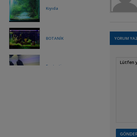
Kıyıda
BOTANİK
YORUM YA
Fantastic
monte carlo nano tank
TROPİKAL