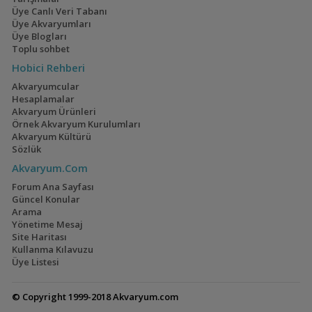
Üye Canlı Veri Tabanı
Tanganicodus irsacae
Üye Akvaryumları
Üye Blogları
Toplu sohbet
Hobici Rehberi
Akvaryumcular
Julidochromis dickfeldi
Hesaplamalar
Akvaryum Ürünleri
Örnek Akvaryum Kurulumları
Akvaryum Kültürü
Sözlük
Julidochromis marlieri
Akvaryum.Com
(Yılan Cichlid)
Forum Ana Sayfası
Güncel Konular
Arama
Yönetime Mesaj
Julidochromis ornatus
Site Haritası
Kullanma Kılavuzu
Üye Listesi
© Copyright 1999-2018 Akvaryum.com
Julidochromis regani
(Convict Julie)