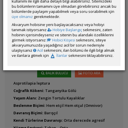
kullanımı ile ilgili daha detaylı bilgi alabilirsiniz. Sitemizdeki
bu bölümlerin tamamını üye olmadan görebilirsiniz ancak bu
bölümlerde paylaşım yapabilmek veya soru sorabilmek için
Cyprichromis
Latince
üye olmanız
gerekmektedir.
leptosoma (Leptosoma)
Adı:
Akvaryum hobisine yeni başlayacaksanız veya hobiyi
tanımak istiyorsanız
Hobiye Başlangıç
sekmesini, zaten
hobinin içerisindeyseniz ve sitenin bu alandaki özelliklerini
görmek istiyorsanız
Hobici Köşesi
sekmesini, siteye
Cyprichromis
akvaryumunuzda yaşadığınız acil bir sorun nedeniyle
microlepidotus
ulaştıysanız
Acil
sekmesini, ilan bölümü ile ilgili bilgi almak
ve ilanlara gitmek için
İlanlar
sekmesini tıklayabilirsiniz.
BALIK BULUCU
FOTO ARA
Cyprichromis pavo
Asprotilapia leptura
Coğrafik Kökeni:
Tanganyika Gölü
Yaşam Alanı:
Zengin Tortulu Kayalıklar
Cyprichromis sp.
'Leptosoma Jumbo'
Beslenme Biçimi:
Hem etçil Hem otçul (Omnivor)
Davranış Biçimi:
Barışçıl
Kendi Türlerine Davranışı:
Orta derecede agresif
Yüzme Seviyesi:
Taban – Orta