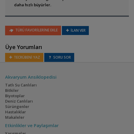
daha hızlı büyürler.
Cyphotilapia gibberosa
TÜRÜ FAVORİLERİNE EKLE
İLAN VER
Eretmodus
cyanostictus
Üye Yorumları
(Tanganyika
Palyaçosu)
TECRÜBENİ YAZ
SORU SOR
Akvaryum Ansiklopedisi
Spathodus erythrodon
(Mavi Gobi)
Tatlı Su Canlıları
Bitkiler
Biyotoplar
Deniz Canlıları
Sürüngenler
Hastalıklar
Spathodus marlieri
Makaleler
Etkinlikler ve Paylaşımlar
Yarışmalar