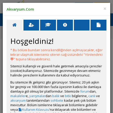
Giriş Yap
Üye Ol
×
Akvaryum.Com
Ana Menü
Toggl
naviga
Ana Sayfa
Tatlı Su Canlıları
Tanganyika Cichlidleri
Asprotilapia leptura
Hoşgeldiniz!
Asprotilapia leptura
* Bu bölüm bundan sonra kendiliğinden açılmayacaktır, eğer
tekrar ulaşmak isterseniz sitenin sağ üstündeki "Yönlendirici
" tuşuna tıklayabilirsiniz.
Sitemizi kullanışlı ve güvenli hale getirmek amacıyla çerezler
(cookie) kullanıyoruz. Sitemizde gezinmeye devam etmeniz
halinde çerezlerin kullanımını da kabul ediyorsunuz.
Bu sitemize ilk gelişiniz gibi görünüyor. Sitemiz; 20 yılı aşkın
bir geçmişi ve 100.000'den fazla üyesinin katkısı ile damlaya
Grubun Diğer Türleri
damlaya göl olmuş bir platformdur. Sitemizde
forum
dan,
makaleler
e,
yarışmalar
dan
balık
ve
bitki
bilgilerine,
canlı
ve
akvaryum
tanıtımlarından
sohbete
kadar pek çok bölüm
Liste
mevcuttur. Bölüm isimlerine tıklayarak bölümlere gidebilir
veya
Kullanım Kılavuzu
'na tıklayarak site bölümleri ve