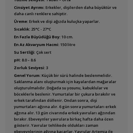
Cinsiyet Ayrımı:
Erkekler, dişilerden daha büyüktür ve
Cyprichromis zonatus
daha canlı renklere sahiptir.
Üreme:
Erkek ve dişi ağızda kuluçka yaparlar.
Sıcaklık:
25°C - 27°C
En Fazla Büyüdüğü Boy:
10 cm.
Paracyprichromis
En Az Akvaryum Hacmi:
150 litre
brieni
Su Sertliği:
Çok sert
pH:
8.0 – 8.6
Zorluk Seviyesi:
3
Paracyprichromis
Genel Yorum:
Küçük bir sürü halinde beslenmelidir.
nigripinnis
Saklanma alanı oluşturmak için kayalardan mağaralar
(Nigripinnis)
oluşturulmalıdır. Doğada su yosunu, kabuklular ve
böceklerle beslenir. Yumurtalar bir çukura bırakılır ve
erkek tarafından döllenir. Ondan sonra, dişi
yumurtaları ağzına alır. 6 gün sonra yumurtaları erkek
Cyphotilapia frontosa
ağzına alır. 13 gün civarında erkek yavruları ağzından
(Frontoza)
bırakır. Ebeveynler yavrulara birkaç hafta daha özen
gösterir. Yavrular tehlikede oldukları zaman
ebeveynlerinin ağzına kaçarlar. Yavrular Artemia ile