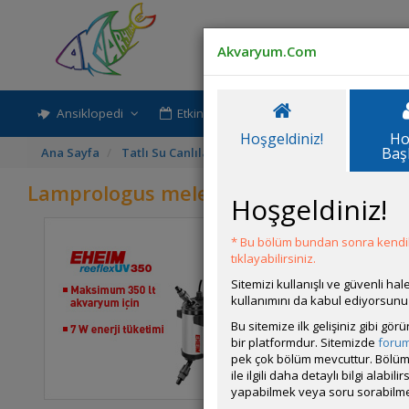
Julidochromis regani
(Convict Julie)
Akvaryum.Com
Ansiklopedi
Etkinlik-Paylaşım
Rehber
Julidochromis sp.
''Kissi''
Hoşgeldiniz!
Ho
Baş
Ana Sayfa
Tatlı Su Canlıları
Tanganyika Cichlidleri
La
Lamprologus meleagris/stappersii
Hoşgeldiniz!
Julidochromis
transcriptus
* Bu bölüm bundan sonra kendili
Latince A
tıklayabilirsiniz.
Coğrafik
Sitemizi kullanışlı ve güvenli h
Lamprologus
bulunur.
kullanımını da kabul ediyorsunu
callipterus
Yaşam Al
Bu sitemize ilk gelişiniz gibi gö
bir platformdur. Sitemizde
foru
Beslenme
pek çok bölüm mevcuttur. Bölüm 
beslenmel
ile ilgili daha detaylı bilgi ala
Davranış 
Lamprologus
yapabilmek veya soru sorabilme
kungweensis