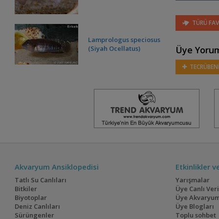
TÜRÜ FAV
Lamprologus speciosus
(Siyah Ocellatus)
Üye Yorum
TECRÜBENİ
Lepidiolamprologus
boulengeri
Neolamprologus
brevis (Salyangoz
Cichlidi)
Akvaryum Ansiklopedisi
Etkinlikler 
Tatlı Su Canlıları
Yarışmalar
Neolamprologus
Bitkiler
Üye Canlı Ver
hecqui
Biyotoplar
Üye Akvaryum
(Lepidiolamprologus
Deniz Canlıları
Üye Blogları
Hecqui)
Sürüngenler
Toplu sohbet