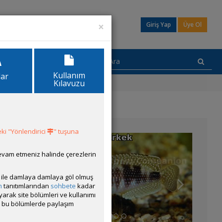
×
Giriş Yap
Üye Ol
Kullanım
lar
Kılavuzu
ki "Yönlendirici
" tuşuna
ısında
devam etmeniz halinde çerezlerin
ısı ile damlaya damlaya göl olmuş
m
tanıtımlarından
sohbete
kadar
le
ayarak site bölümleri ve kullanımı
cak bu bölümlerde paylaşım