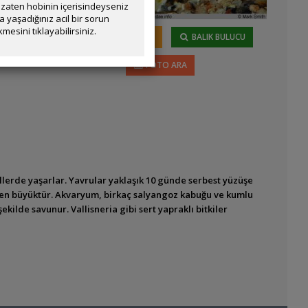
zaten hobinin içerisindeyseniz
yaşadığınız acil bir sorun
mesini tıklayabilirsiniz.
5
BESLEYENLER
canlıdır.
BALIK BULUCU
FOTO ARA
erde yaşarlar. Yavrular yaklaşık 10 günde serbest yüzüşe
iden büyüktür. Akvaryum, birkaç salyangoz kabuğu ve kumlu
ekilde savunur. Vallisneria gibi sert yapraklı bitkiler