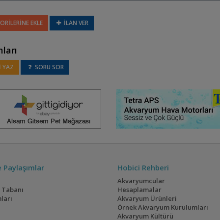
ORİLERİNE EKLE
İLAN VER
ları
 YAZ
SORU SOR
ve Paylaşımlar
Hobici Rehberi
Akvaryumcular
i Tabanı
Hesaplamalar
ları
Akvaryum Ürünleri
Örnek Akvaryum Kurulumları
Akvaryum Kültürü