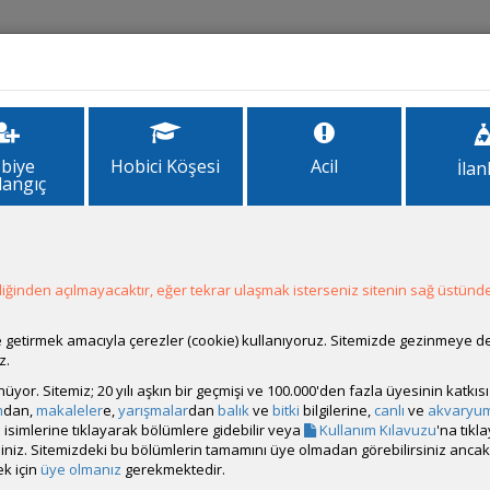
İlanlar
Forum
Site Bilgi
biye
Hobici Köşesi
Acil
İlan
langıç
mprologus meleagris/stappersii
ğinden açılmayacaktır, eğer tekrar ulaşmak isterseniz sitenin sağ üstünde
dı:
Lamprologus meleagris/stappersii
 Kökeni:
Tanganyika Gölü. Moliro ve Kalemie arasında gölün Kongo kıy
ale getirmek amacıyla çerezler (cookie) kullanıyoruz. Sitemizde gezinmeye 
z.
anı:
Yüzeyi boş salyangoz kabuklarıyla dolu kumluk kıyılar.
rünüyor. Sitemiz; 20 yılı aşkın bir geçmişi ve 100.000'den fazla üyesinin katk
m
dan,
makaleler
e,
yarışmalar
dan
balık
ve
bitki
bilgilerine,
canlı
ve
akvaryu
 Biçimi:
Etçil, canlı ve dondurulmuş yemlerin ağırlıkta olduğu bir diyet
isimlerine tıklayarak bölümlere gidebilir veya
Kullanım Kılavuzu
'na tıkl
idir. Kuru yemleri bazen reddedebilirler.
bilirsiniz. Sitemizdeki bu bölümlerin tamamını üye olmadan görebilirsiniz an
Biçimi:
Orta derecede agresif
k için
üye olmanız
gerekmektedir.